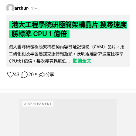
arthur
1 日
港大工程學院研極簡架構晶片 搜尋速度
勝標準 CPU 1 億倍
港大團隊研發極簡架構模擬內容尋址記憶體（CAM）晶片，用
二硫化鉬及半金屬銻克服傳輸瓶頸，漢明距離計算速度比標準
閱讀全文
CPU快1億倍，每次搜尋耗能低...
43
20
分享
↗
ADVERTISEMENT