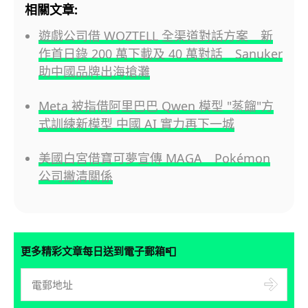
相關文章:
遊戲公司借 WOZTELL 全渠道對話方案 新
作首日錄 200 萬下載及 40 萬對話 Sanuker
助中國品牌出海搶灘
Meta 被指借阿里巴巴 Qwen 模型 "蒸餾"方
式訓練新模型 中國 AI 實力再下一城
美國白宮借寶可夢宣傳 MAGA Pokémon
公司撇清關係
📮
更多精彩文章每日送到電子郵箱