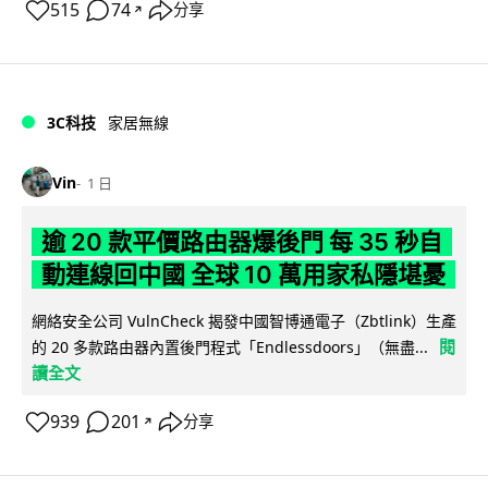
515
74
分享
↗
3C科技
家居無線
Vin
1 日
逾 20 款平價路由器爆後門 每 35 秒自
動連線回中國 全球 10 萬用家私隱堪憂
網絡安全公司 VulnCheck 揭發中國智博通電子（Zbtlink）生產
閱
的 20 多款路由器內置後門程式「Endlessdoors」（無盡...
讀全文
939
201
分享
↗