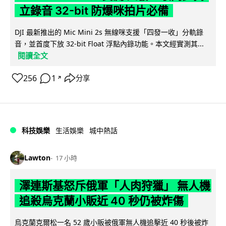
立錄音 32-bit 防爆咪拍片必備
DJI 最新推出的 Mic Mini 2s 無線咪支援「四發一收」分軌錄
音，並首度下放 32-bit Float 浮點內錄功能。本文經實測其...
閱讀全文
256
1
分享
↗
科技娛樂
生活娛樂
城中熱話
Lawton
17 小時
澤連斯基怒斥俄軍「人肉狩獵」 無人機
追殺烏克蘭小販近 40 秒仍被炸傷
烏克蘭克爾松一名 52 歲小販被俄軍無人機追擊近 40 秒後被炸