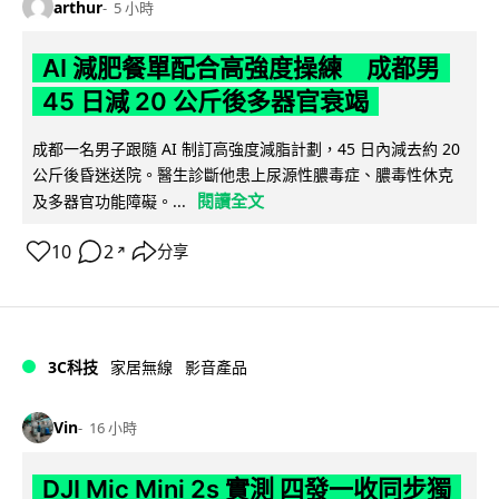
arthur
5 小時
AI 減肥餐單配合高強度操練 成都男
45 日減 20 公斤後多器官衰竭
成都一名男子跟隨 AI 制訂高強度減脂計劃，45 日內減去約 20
公斤後昏迷送院。醫生診斷他患上尿源性膿毒症、膿毒性休克
閱讀全文
及多器官功能障礙。...
10
2
分享
↗
3C科技
家居無線
影音產品
Vin
16 小時
DJI Mic Mini 2s 實測 四發一收同步獨