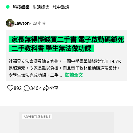
科技娛樂
生活娛樂
城中熱話
Lawton
23 小時
家長無得慳錢買二手書 電子啟動碼鎖死
二手教科書 學生無法做功課
社福界立法會議員陳文宜指，一間中學書單價錢按年加 14.7%
遠超通漲，令家長難以負擔。而且電子教材啟動碼這項設計，
閱讀全文
令學生無法完成功課，二手...
892
346
分享
↗
ADVERTISEMENT