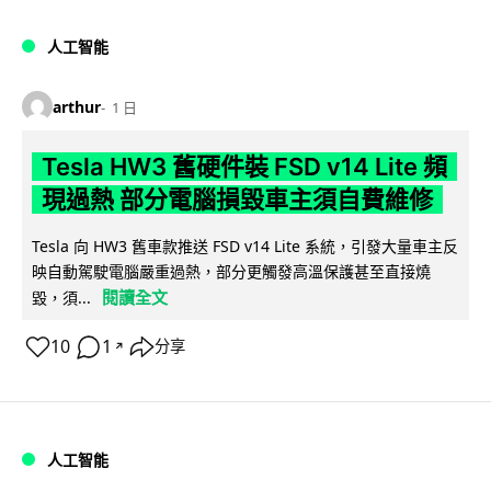
人工智能
arthur
1 日
Tesla HW3 舊硬件裝 FSD v14 Lite 頻
現過熱 部分電腦損毀車主須自費維修
Tesla 向 HW3 舊車款推送 FSD v14 Lite 系統，引發大量車主反
映自動駕駛電腦嚴重過熱，部分更觸發高溫保護甚至直接燒
閱讀全文
毀，須...
10
1
分享
↗
人工智能