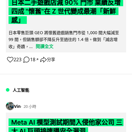
日本二手遊戲店減 90% 門市 業績反增
四成 "懷舊"在 Z 世代變成最潮「新鮮
感」
日本零售巨頭 GEO 將懷舊遊戲銷售門市從 1,000 間大幅減至
99 間，但銷售額卻不降反升至過往的 1.4 倍。做到「減店增
閱讀全文
收」奇蹟，...
223
18
分享
↗
人工智能
Vin
20 小時
Meta AI 模型測試期間入侵他家公司 三
大 AI 巨頭接連曝安全漏洞