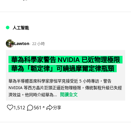
人工智能
Lawton
22 小時
華為科學家警告 NVIDIA 已近物理極限
華為「韜定律」可繞過摩爾定律瓶頸
華為半導體首席科學家廖恒罕見接受近 5 小時專訪，警告
NVIDIA 等西方晶片巨頭正逼近物理極限，傳統製程升級已失經
閱讀全文
濟效益。他同時介紹華為...
1,512
561
分享
↗