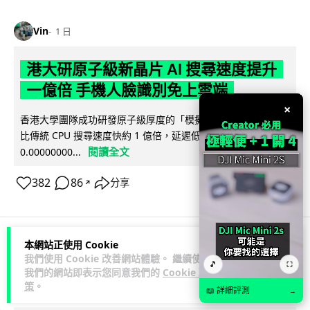
Vin
1 日
港大研原子級新晶片 AI 搜尋速度提升
一億倍 手機人臉識別免上雲端
×
香港大學團隊成功研發原子級厚度的「模擬存內搜尋」晶片，
比傳統 CPU 搜尋速度快約 1 億倍，延遲低至 36 皮秒（即
閱讀全文
0.00000000...
382
86
分享
↗
本網站正使用 Cookie
科技娛樂
生活科技
旅遊
我們使用 Cookie 改善網站體驗。 繼續使用
🎵
⛶
我們的網站即表示您同意我們的
Cookie 政
策
。
Lawton
📖 詳細評測
1 日
→