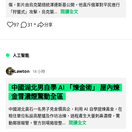
傷，影片由烏克蘭總統澤連斯基公開。他直斥俄軍對平民進行
閱讀全文
「狩獵式」攻擊，烏克蘭...
97
31
分享
↗
人工智能
Lawton
18 小時
中國湖北男自學 AI 「煉金術」 屋內煉
金冒濃煙驚動全區
中國湖北黃石一名男子見金價高企，利用 AI 自學提煉黃金，在
租住單位私設高壓爐及作坊冶煉，過程產生大量刺鼻濃煙，驚
閱讀全文
動鄰居報警。警方到場揭發整...