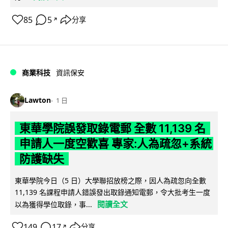
85
5
分享
↗
商業科技
資訊保安
Lawton
1 日
東華學院誤發取錄電郵 全數 11,139 名
申請人一度空歡喜 專家:人為疏忽+系統
防護缺失
東華學院今日（5 日）大學聯招放榜之際，因人為疏忽向全數
11,139 名課程申請人錯誤發出取錄通知電郵，令大批考生一度
閱讀全文
以為獲得學位取錄，事...
149
17
分享
↗