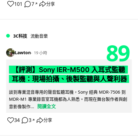
101
7
分享
↗
3C科技
流動音樂
89
Lawton
19 小時
【評測】Sony IER-M500 入耳式監聽
耳機：現場拍攝、後製監聽與人聲利器
談到專業混音專用的聲音監聽耳機，Sony 經典 MDR-7506 到
MDR-M1 專業錄音室耳機都為人熟悉。而現在舞台製作者與創
閱讀全文
意影像製作...
34
3
分享
↗