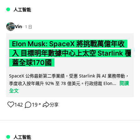
人工智能
Vin
1 日
Elon Musk: SpaceX 將挑戰萬億年收
入 目標明年數據中心上太空 Starlink 覆
蓋全球170國
SpaceX 公佈最新第二季業績，受惠 Starlink 與 AI 業務帶動，
閱讀
季度收入按年飆升 92% 至 78 億美元。行政總裁 Elon...
全文
142
19
分享
↗
人工智能