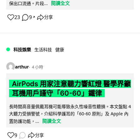
閱讀全文
保出口流通。片段...
23
9
分享
↗
科技娛樂
生活科技
健康
arthur
4 小時
AirPods 用家注意聽力響紅燈 醫學界籲
耳機用戶謹守「60-60」鐵律
長時間高音量佩戴耳機可能導致永久性噪音性聽損。本文盤點 4
大聽力受損警號，介紹科學護耳的「60-60 原則」及 Apple 內
閱讀全文
置防護功能，...
9
分享