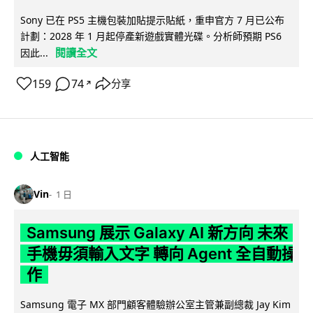
Sony 已在 PS5 主機包裝加貼提示貼紙，重申官方 7 月已公布
計劃：2028 年 1 月起停產新遊戲實體光碟。分析師預期 PS6
閱讀全文
因此...
159
74
分享
↗
人工智能
Vin
1 日
Samsung 展示 Galaxy AI 新方向 未來
手機毋須輸入文字 轉向 Agent 全自動操
作
Samsung 電子 MX 部門顧客體驗辦公室主管兼副總裁 Jay Kim