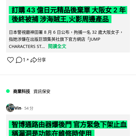
訂購 43 億日元精品後棄單 大阪女 2 年
後終被捕 涉海賊王,火影周邊產品
日本警視廳神田署 8 月 6 日公布，拘捕一名 32 歲大阪女子，
指她涉嫌在出版巨頭集英社旗下官方網店「JUMP
閱讀全文
CHARACTERS ST...
1
分享
↗
商業科技
資訊保安
Vin
54 分
智博通路由器爆後門 官方緊急下架止血
稱漏洞是功能在維修時使用