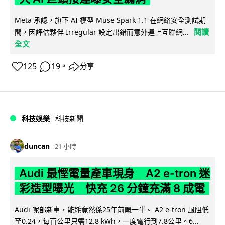
Meta 承認，旗下 AI 模型 Muse Spark 1.1 在網絡安全測試期
閱讀
間，因評估夥伴 Irregular 設定出錯而意外連上互聯網...
全文
125
19
分享
↗
科技娛樂
科技新聞
duncan
21 小時
Audi 最慳電量產車現身 A2 e-tron 迷
彩造型曝光 快充 26 分鐘充滿 8 成電
Audi 呢部新車，能耗竟然係25年前嘅一半。 A2 e-tron 風阻低
至0.24，每百公里只需12.8 kWh，一度電行到7.8公里。6...