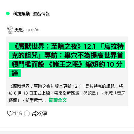
科技娛樂
遊戲情報
天恩
19 小時
《魔獸世界：至暗之夜》12.1 「烏拉特
克的詛咒」專訪：巢穴不為提高世界首
領門檻而設 《諸王之眠》縮短約 10 分
鐘
《魔獸世界：至暗之夜》版本更新 12.1「烏拉特克的詛咒」將
於 8 月 13 日正式上線，帶來全新區域「盤蛇島」、地城「毒牙
閱讀全文
祭壇」、新型態世...
115
分享