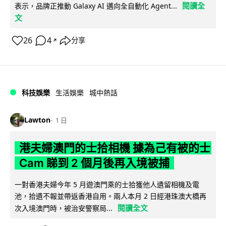
閱讀全
表示，品牌正推動 Galaxy AI 邁向全自動化 Agent...
文
26
4
分享
↗
科技娛樂
生活娛樂
城中熱話
Lawton
1 日
港夫婦澳門的士拾相機 據為己有被的士
Cam 睇到 2 個月後再入境被捕
一對香港夫婦今年 5 月遊澳門乘的士拾獲他人遺留相機及電
池，拾遺不報並帶返香港自用。兩人本月 2 日經港珠澳大橋再
閱讀全文
次入境澳門時，被治安警察局...