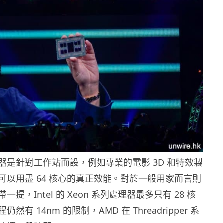
器是針對工作站而設，例如專業的電影 3D 和特效製
可以用盡 64 核心的真正效能。對於一般用家而言則
提，Intel 的 Xeon 系列處理器最多只有 28 核
有 14nm 的限制，AMD 在 Threadripper 系