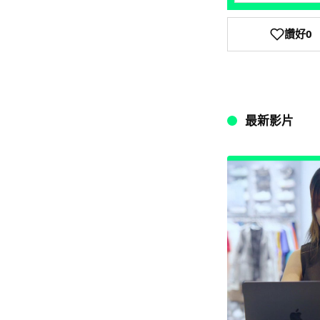
讚好
0
最新影片