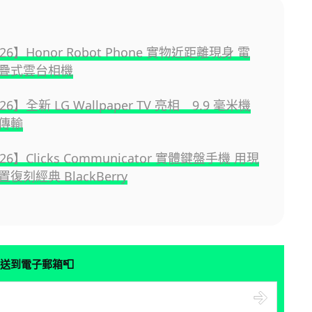
026】Honor Robot Phone 實物近距離現身 電
疊式雲台相機
026】全新 LG Wallpaper TV 亮相 9.9 毫米機
傳輸
026】Clicks Communicator 實體鍵盤手機 用現
復刻經典 BlackBerry
📮
送到電子郵箱