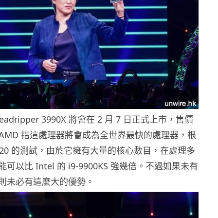
eadripper 3990X 將會在 2 月 7 日正式上市，售價
美元。AMD 指這處理器將會成為全世界最快的處理器，根
ch R20 的測試，由於它擁有大量的核心數目，在處理多
以比 Intel 的 i9-9900KS 強幾倍。不過如果未有
則未必有這麼大的優勢。