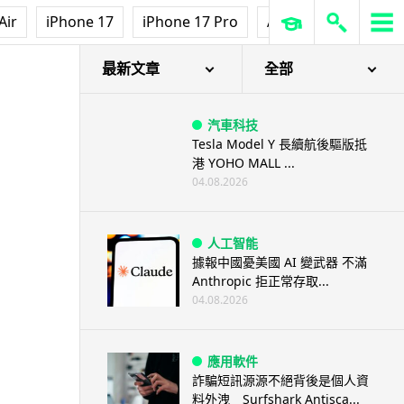
Air
iPhone 17
iPhone 17 Pro
AirPods Pro 3
Ap
快 將在下月登場
最新文章
全部
汽車科技
Tesla Model Y 長續航後驅版抵
港 YOHO MALL ...
04.08.2026
人工智能
據報中國憂美國 AI 變武器 不滿
Anthropic 拒正常存取...
04.08.2026
應用軟件
詐騙短訊源源不絕背後是個人資
料外洩 Surfshark Antisca...