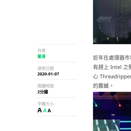
作者
藍骨
近年在處理器市場的競
有趕上 Intel
發佈日期
2020-01-07
心 Threadr
的震撼。
閱讀時間
2分鐘
字體大小
A
A
A