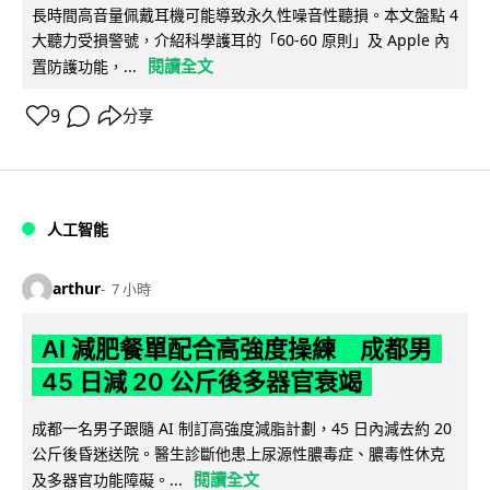
長時間高音量佩戴耳機可能導致永久性噪音性聽損。本文盤點 4
大聽力受損警號，介紹科學護耳的「60-60 原則」及 Apple 內
閱讀全文
置防護功能，...
9
分享
人工智能
arthur
7 小時
AI 減肥餐單配合高強度操練 成都男
45 日減 20 公斤後多器官衰竭
成都一名男子跟隨 AI 制訂高強度減脂計劃，45 日內減去約 20
公斤後昏迷送院。醫生診斷他患上尿源性膿毒症、膿毒性休克
閱讀全文
及多器官功能障礙。...