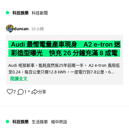
科技娛樂
科技新聞
duncan
23 小時
Audi 最慳電量產車現身 A2 e-tron 迷
彩造型曝光 快充 26 分鐘充滿 8 成電
Audi 呢部新車，能耗竟然係25年前嘅一半。 A2 e-tron 風阻低
至0.24，每百公里只需12.8 kWh，一度電行到7.8公里。6...
閱讀全文
7
1
分享
↗
科技娛樂
生活娛樂
城中熱話