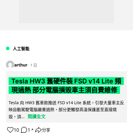
人工智能
arthur
1 日
Tesla HW3 舊硬件裝 FSD v14 Lite 頻
現過熱 部分電腦損毀車主須自費維修
Tesla 向 HW3 舊車款推送 FSD v14 Lite 系統，引發大量車主反
映自動駕駛電腦嚴重過熱，部分更觸發高溫保護甚至直接燒
閱讀全文
毀，須...
10
1
分享
↗