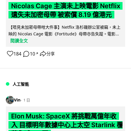
Nicolas Cage 主演未上映電影 Netflix
遺失未加密母帶 被索償 8.19 億港元
【唔見未加密母帶咁大件事】Netflix 洛杉磯辦公室被竊，未上
映的 Nicolas Cage 電影《Fortitude》母帶亦告失蹤。電影...
閱讀全文
184
10
分享
↗
人工智能
Vin
1 日
Elon Musk: SpaceX 將挑戰萬億年收
入 目標明年數據中心上太空 Starlink 覆