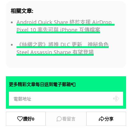
相關文章:
Android Quick Share 終於支援 AirDrop
Pixel 10 率先可與 iPhone 互傳檔案
《絲綢之歌》將推 DLC 更新 神秘角色
Steel Assassin Sharpe 有望登場
📮
更多精彩文章每日送到電子郵箱
讚好
0
看留言
分享