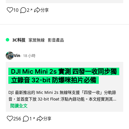
10
2
分享
↗
3C科技
家居無線
影音產品
Vin
18 小時
DJI Mic Mini 2s 實測 四發一收同步獨
立錄音 32-bit 防爆咪拍片必備
DJI 最新推出的 Mic Mini 2s 無線咪支援「四發一收」分軌錄
音，並首度下放 32-bit Float 浮點內錄功能。本文經實測其...
閱讀全文
256
1
分享
↗