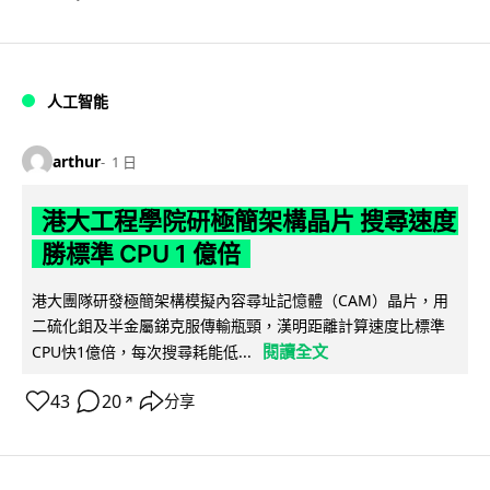
人工智能
arthur
1 日
港大工程學院研極簡架構晶片 搜尋速度
勝標準 CPU 1 億倍
港大團隊研發極簡架構模擬內容尋址記憶體（CAM）晶片，用
二硫化鉬及半金屬銻克服傳輸瓶頸，漢明距離計算速度比標準
閱讀全文
CPU快1億倍，每次搜尋耗能低...
43
20
分享
↗