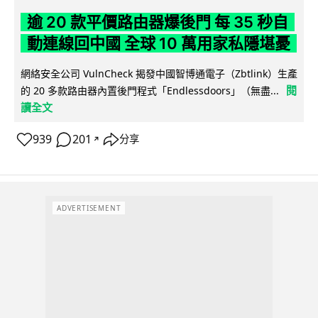
逾 20 款平價路由器爆後門 每 35 秒自
動連線回中國 全球 10 萬用家私隱堪憂
網絡安全公司 VulnCheck 揭發中國智博通電子（Zbtlink）生產
閱
的 20 多款路由器內置後門程式「Endlessdoors」（無盡...
讀全文
939
201
分享
↗
ADVERTISEMENT