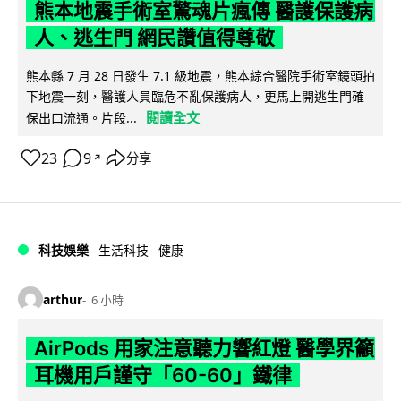
熊本地震手術室驚魂片瘋傳 醫護保護病
人、逃生門 網民讚值得尊敬
熊本縣 7 月 28 日發生 7.1 級地震，熊本綜合醫院手術室鏡頭拍
下地震一刻，醫護人員臨危不亂保護病人，更馬上開逃生門確
閱讀全文
保出口流通。片段...
23
9
分享
↗
科技娛樂
生活科技
健康
arthur
6 小時
AirPods 用家注意聽力響紅燈 醫學界籲
耳機用戶謹守「60-60」鐵律