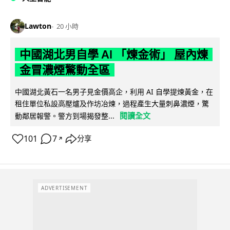
Lawton
20 小時
中國湖北男自學 AI 「煉金術」 屋內煉
金冒濃煙驚動全區
中國湖北黃石一名男子見金價高企，利用 AI 自學提煉黃金，在
租住單位私設高壓爐及作坊冶煉，過程產生大量刺鼻濃煙，驚
閱讀全文
動鄰居報警。警方到場揭發整...
101
7
分享
↗
ADVERTISEMENT