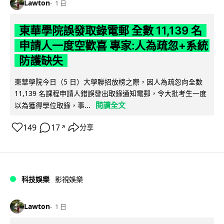
Lawton
1 日
東華學院誤發取錄電郵 全數 11,139 名
申請人一度空歡喜 專家:人為疏忽+系統
防護缺失
東華學院今日（5 日）大學聯招放榜之際，因人為疏忽向全數
11,139 名課程申請人錯誤發出取錄通知電郵，令大批考生一度
閱讀全文
以為獲得學位取錄，事...
149
17
分享
↗
科技娛樂
影視娛樂
Lawton
1 日