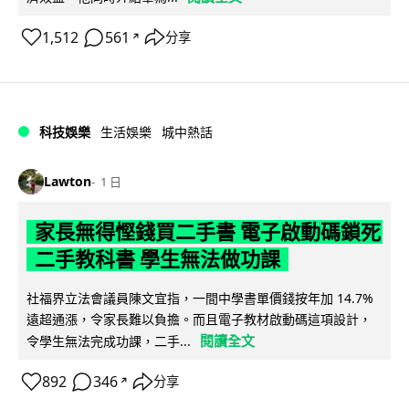
1,512
561
分享
↗
科技娛樂
生活娛樂
城中熱話
Lawton
1 日
家長無得慳錢買二手書 電子啟動碼鎖死
二手教科書 學生無法做功課
社福界立法會議員陳文宜指，一間中學書單價錢按年加 14.7%
遠超通漲，令家長難以負擔。而且電子教材啟動碼這項設計，
閱讀全文
令學生無法完成功課，二手...
892
346
分享
↗