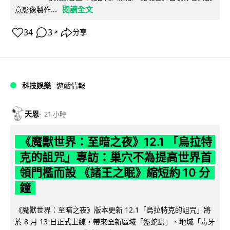
閱讀全文
意影像製作...
34
3
分享
↗
科技娛樂
遊戲情報
天恩
21 小時
《魔獸世界：至暗之夜》12.1 「烏拉特
克的詛咒」專訪：巢穴不為提高世界首
領門檻而設 《諸王之眠》縮短約 10 分
鐘
《魔獸世界：至暗之夜》版本更新 12.1「烏拉特克的詛咒」將
於 8 月 13 日正式上線，帶來全新區域「盤蛇島」、地城「毒牙