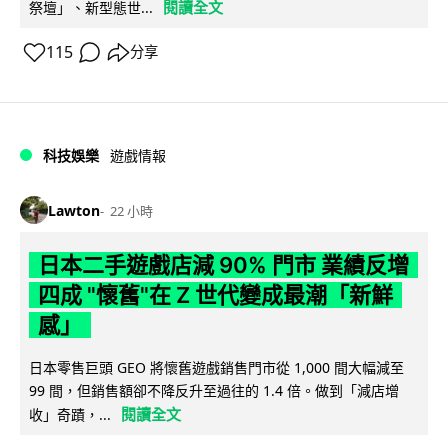
閱讀全文
祭壇」、新型態世...
115
分享
科技娛樂
遊戲情報
Lawton
22 小時
日本二手遊戲店減 90% 門市 業績反增
四成 "懷舊"在 Z 世代變成最潮「新鮮
感」
日本零售巨頭 GEO 將懷舊遊戲銷售門市從 1,000 間大幅減至
99 間，但銷售額卻不降反升至過往的 1.4 倍。做到「減店增
閱讀全文
收」奇蹟，...