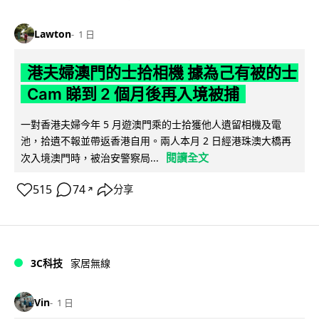
Lawton
1 日
港夫婦澳門的士拾相機 據為己有被的士
Cam 睇到 2 個月後再入境被捕
一對香港夫婦今年 5 月遊澳門乘的士拾獲他人遺留相機及電
池，拾遺不報並帶返香港自用。兩人本月 2 日經港珠澳大橋再
閱讀全文
次入境澳門時，被治安警察局...
515
74
分享
↗
3C科技
家居無線
Vin
1 日