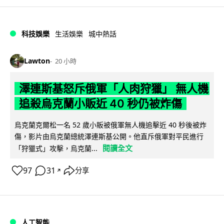
科技娛樂
生活娛樂
城中熱話
Lawton
20 小時
澤連斯基怒斥俄軍「人肉狩獵」 無人機
追殺烏克蘭小販近 40 秒仍被炸傷
烏克蘭克爾松一名 52 歲小販被俄軍無人機追擊近 40 秒後被炸
傷，影片由烏克蘭總統澤連斯基公開。他直斥俄軍對平民進行
閱讀全文
「狩獵式」攻擊，烏克蘭...
97
31
分享
↗
人工智能