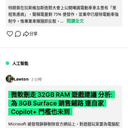
特朗普在拉斯維加斯造勢大會上公開嘲諷電動車車主患有「里
程焦慮病」，聲稱電量剩 75% 便發作，並重申已廢除電動車強
閱讀全文
制令。惟專業車媒隨即反駁，...
分享
人工智能
Lawton
2 小時
微軟刪走 32GB RAM 遊戲建議 分析:
為 8GB Surface 銷售鋪路 連自家
Copilot+ 門檻也未到
Microsoft 被發現靜靜刪除官方網站上，對遊戲玩家要為電腦配