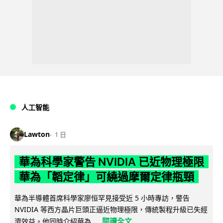
人工智能
Lawton
1 日
華為科學家警告 NVIDIA 已近物理極限
華為「韜定律」可繞過摩爾定律瓶頸
華為半導體首席科學家廖恒罕見接受近 5 小時專訪，警告
NVIDIA 等西方晶片巨頭正逼近物理極限，傳統製程升級已失經
閱讀全文
濟效益。他同時介紹華為...