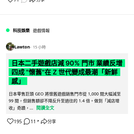
科技娛樂
遊戲情報
Lawton
15 小時
日本二手遊戲店減 90% 門市 業績反增
四成 "懷舊"在 Z 世代變成最潮「新鮮
感」
日本零售巨頭 GEO 將懷舊遊戲銷售門市從 1,000 間大幅減至
99 間，但銷售額卻不降反升至過往的 1.4 倍。做到「減店增
閱讀全文
收」奇蹟，...
195
11
分享
↗