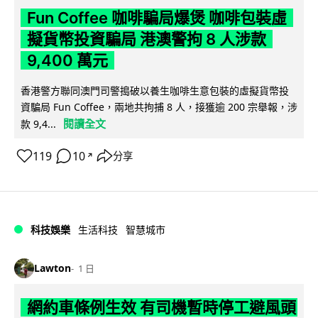
Fun Coffee 咖啡騙局爆煲 咖啡包裝虛
擬貨幣投資騙局 港澳警拘 8 人涉款
9,400 萬元
香港警方聯同澳門司警搗破以養生咖啡生意包裝的虛擬貨幣投
資騙局 Fun Coffee，兩地共拘捕 8 人，接獲逾 200 宗舉報，涉
閱讀全文
款 9,4...
119
10
分享
↗
科技娛樂
生活科技
智慧城市
Lawton
1 日
網約車條例生效 有司機暫時停工避風頭