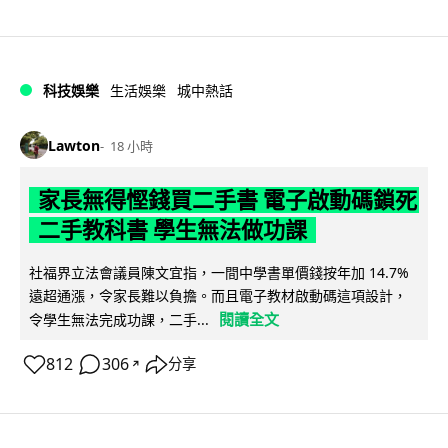
科技娛樂
生活娛樂
城中熱話
Lawton
18 小時
家長無得慳錢買二手書 電子啟動碼鎖死
二手教科書 學生無法做功課
社福界立法會議員陳文宜指，一間中學書單價錢按年加 14.7%
遠超通漲，令家長難以負擔。而且電子教材啟動碼這項設計，
閱讀全文
令學生無法完成功課，二手...
812
306
分享
↗