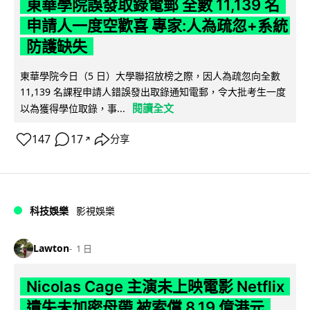
東華學院誤發取錄電郵 全數 11,139 名
申請人一度空歡喜 專家:人為疏忽+系統
防護缺失
東華學院今日（5 日）大學聯招放榜之際，因人為疏忽向全數
11,139 名課程申請人錯誤發出取錄通知電郵，令大批考生一度
閱讀全文
以為獲得學位取錄，事...
147
17
分享
↗
科技娛樂
影視娛樂
Lawton
1 日
Nicolas Cage 主演未上映電影 Netflix
遺失未加密母帶 被索償 8.19 億港元