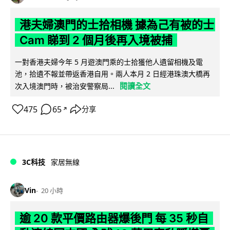
港夫婦澳門的士拾相機 據為己有被的士
Cam 睇到 2 個月後再入境被捕
一對香港夫婦今年 5 月遊澳門乘的士拾獲他人遺留相機及電
池，拾遺不報並帶返香港自用。兩人本月 2 日經港珠澳大橋再
閱讀全文
次入境澳門時，被治安警察局...
475
65
分享
↗
3C科技
家居無線
Vin
20 小時
逾 20 款平價路由器爆後門 每 35 秒自