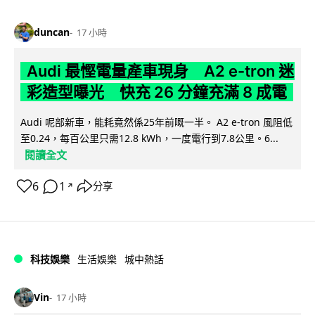
duncan
17 小時
Audi 最慳電量產車現身 A2 e-tron 迷
彩造型曝光 快充 26 分鐘充滿 8 成電
Audi 呢部新車，能耗竟然係25年前嘅一半。 A2 e-tron 風阻低
至0.24，每百公里只需12.8 kWh，一度電行到7.8公里。6...
閱讀全文
6
1
分享
↗
科技娛樂
生活娛樂
城中熱話
Vin
17 小時