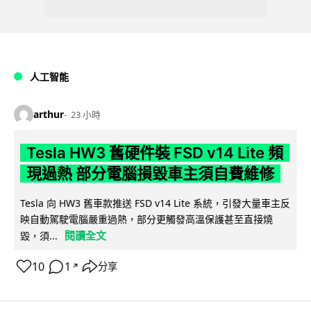
人工智能
arthur
23 小時
Tesla HW3 舊硬件裝 FSD v14 Lite 頻
現過熱 部分電腦損毀車主須自費維修
Tesla 向 HW3 舊車款推送 FSD v14 Lite 系統，引發大量車主反
映自動駕駛電腦嚴重過熱，部分更觸發高溫保護甚至直接燒
閱讀全文
毀，須...
10
1
分享
↗