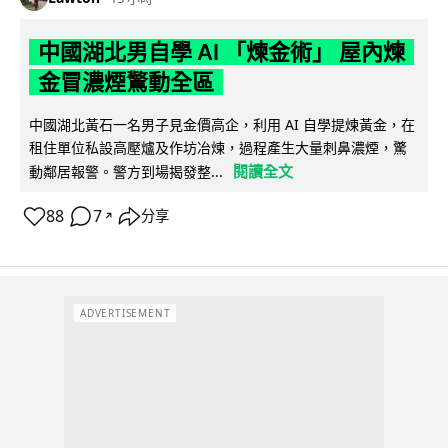
中國湖北男自學 AI 「煉金術」 屋內煉
金冒濃煙驚動全區
中國湖北黃石一名男子見金價高企，利用 AI 自學提煉黃金，在
租住單位私設高壓爐及作坊冶煉，過程產生大量刺鼻濃煙，驚
閱讀全文
動鄰居報警。警方到場揭發整...
88
7
分享
↗
ADVERTISEMENT