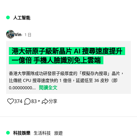
人工智能
Vin
1 日
港大研原子級新晶片 AI 搜尋速度提升
一億倍 手機人臉識別免上雲端
香港大學團隊成功研發原子級厚度的「模擬存內搜尋」晶片，
比傳統 CPU 搜尋速度快約 1 億倍，延遲低至 36 皮秒（即
閱讀全文
0.00000000...
374
83
分享
↗
科技娛樂
生活科技
旅遊