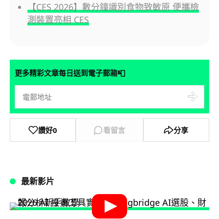
【CES 2026】數分鐘識別食物致敏原 便攜檢
測裝置亮相 CES
📮
更多精彩文章每日送到電子郵箱
讚好
0
看留言
分享
最新影片