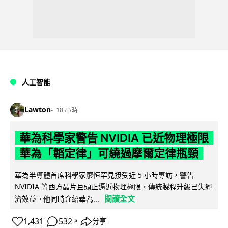
人工智能
Lawton
18 小時
華為科學家警告 NVIDIA 已近物理極限
華為「韜定律」可繞過摩爾定律瓶頸
華為半導體首席科學家廖恒罕見接受近 5 小時專訪，警告
NVIDIA 等西方晶片巨頭正逼近物理極限，傳統製程升級已失經
閱讀全文
濟效益。他同時介紹華為...
1,431
532
分享
↗