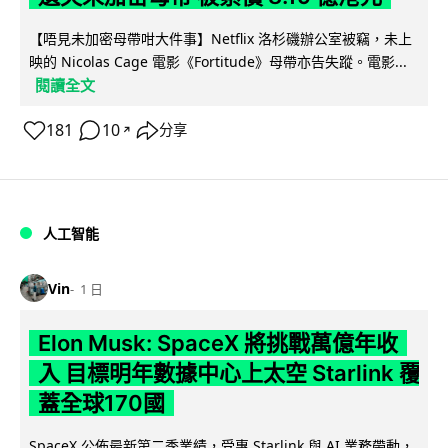
【唔見未加密母帶咁大件事】Netflix 洛杉磯辦公室被竊，未上
映的 Nicolas Cage 電影《Fortitude》母帶亦告失蹤。電影...
閱讀全文
181
10
分享
↗
人工智能
Vin
1 日
Elon Musk: SpaceX 將挑戰萬億年收
入 目標明年數據中心上太空 Starlink 覆
蓋全球170國
SpaceX 公佈最新第二季業績，受惠 Starlink 與 AI 業務帶動，