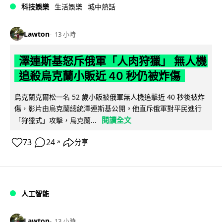
科技娛樂
生活娛樂
城中熱話
Lawton
13 小時
澤連斯基怒斥俄軍「人肉狩獵」 無人機
追殺烏克蘭小販近 40 秒仍被炸傷
烏克蘭克爾松一名 52 歲小販被俄軍無人機追擊近 40 秒後被炸
傷，影片由烏克蘭總統澤連斯基公開。他直斥俄軍對平民進行
閱讀全文
「狩獵式」攻擊，烏克蘭...
73
24
分享
↗
人工智能
Lawton
13 小時