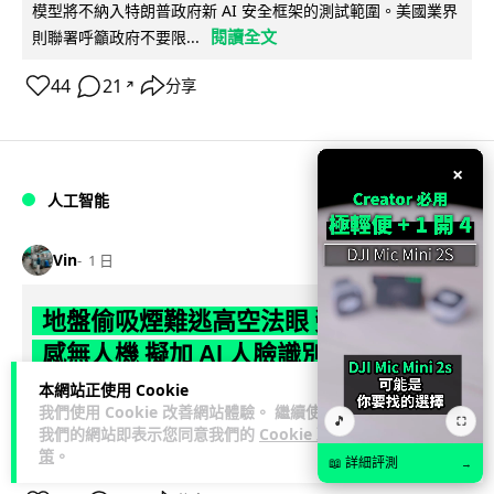
模型將不納入特朗普政府新 AI 安全框架的測試範圍。美國業界
閱讀全文
則聯署呼籲政府不要限...
44
21
分享
↗
×
人工智能
Vin
1 日
地盤偷吸煙難逃高空法眼 勞工處出動熱
感無人機 擬加 AI 人臉識別精準執法
本網站正使用 Cookie
勞工處投入配備熱感應鏡頭的小型無人機進行高空巡邏以打擊
我們使用 Cookie 改善網站體驗。 繼續使用
🎵
⛶
地盤違例吸煙，並正研究於未來一年內引入 AI 人臉識別與行為
我們的網站即表示您同意我們的
Cookie 政
閱讀全文
分析功能，結合三大技術進一...
策
。
📖 詳細評測
→