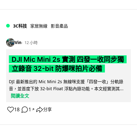
3C科技
家居無線
影音產品
Vin
12 小時
DJI Mic Mini 2s 實測 四發一收同步獨
立錄音 32-bit 防爆咪拍片必備
DJI 最新推出的 Mic Mini 2s 無線咪支援「四發一收」分軌錄
音，並首度下放 32-bit Float 浮點內錄功能。本文經實測其...
閱讀全文
18
1
分享
↗