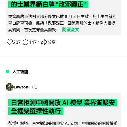
的士業界籲白牌 "改邪歸正"
規管網約車法例大部分條文已於 8 月 3 日生效，的士業界就期
望白牌車司機，能夠「改邪歸正」回流駕駛的士。新例大幅提
閱讀全文
高罰則，首次定罪最高罰款...
207
147
分享
↗
人工智能
Lawton
1 日
白宮拒測中國開放 AI 模型 業界質疑安
全框架選擇性執行
彭博社報道，白宮通知美國頂尖 AI 公司，中國開發的開放權重