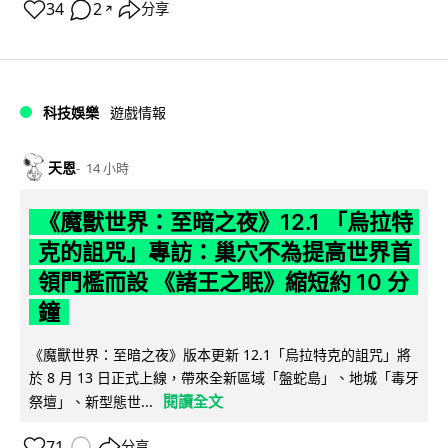
34
2
分享
↗
科技娛樂
遊戲情報
天恩
14 小時
《魔獸世界：至暗之夜》12.1 「烏拉特
克的詛咒」專訪：巢穴不為提高世界首
領門檻而設 《諸王之眠》縮短約 10 分
鐘
《魔獸世界：至暗之夜》版本更新 12.1「烏拉特克的詛咒」將
於 8 月 13 日正式上線，帶來全新區域「盤蛇島」、地城「毒牙
閱讀全文
祭壇」、新型態世...
71
分享