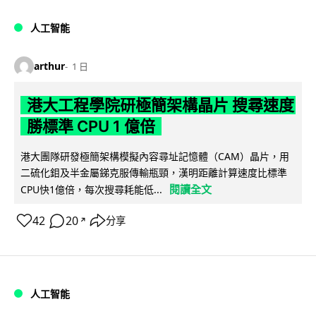
人工智能
arthur
1 日
港大工程學院研極簡架構晶片 搜尋速度
勝標準 CPU 1 億倍
港大團隊研發極簡架構模擬內容尋址記憶體（CAM）晶片，用
二硫化鉬及半金屬銻克服傳輸瓶頸，漢明距離計算速度比標準
閱讀全文
CPU快1億倍，每次搜尋耗能低...
42
20
分享
↗
人工智能