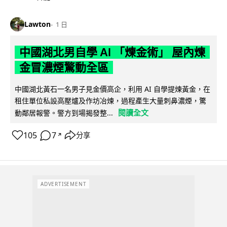
Lawton
1 日
中國湖北男自學 AI 「煉金術」 屋內煉
金冒濃煙驚動全區
中國湖北黃石一名男子見金價高企，利用 AI 自學提煉黃金，在
租住單位私設高壓爐及作坊冶煉，過程產生大量刺鼻濃煙，驚
閱讀全文
動鄰居報警。警方到場揭發整...
105
7
分享
↗
ADVERTISEMENT