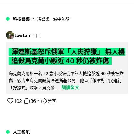
科技娛樂
生活娛樂
城中熱話
Lawton
1 日
澤連斯基怒斥俄軍「人肉狩獵」 無人機
追殺烏克蘭小販近 40 秒仍被炸傷
烏克蘭克爾松一名 52 歲小販被俄軍無人機追擊近 40 秒後被炸
傷，影片由烏克蘭總統澤連斯基公開。他直斥俄軍對平民進行
閱讀全文
「狩獵式」攻擊，烏克蘭...
102
36
分享
↗
人工智能