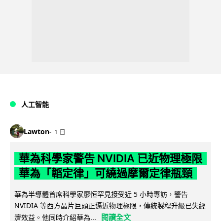
人工智能
Lawton
1 日
華為科學家警告 NVIDIA 已近物理極限
華為「韜定律」可繞過摩爾定律瓶頸
華為半導體首席科學家廖恒罕見接受近 5 小時專訪，警告
NVIDIA 等西方晶片巨頭正逼近物理極限，傳統製程升級已失經
閱讀全文
濟效益。他同時介紹華為...