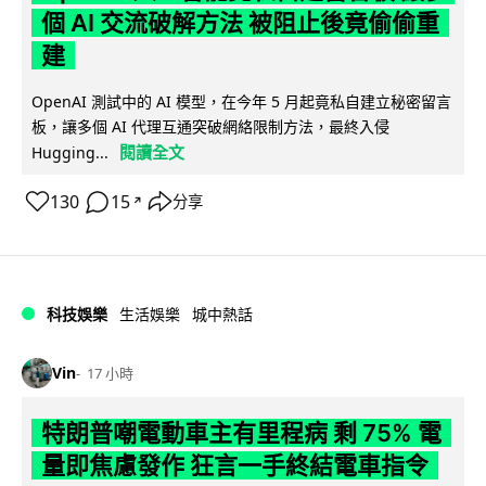
個 AI 交流破解方法 被阻止後竟偷偷重
建
OpenAI 測試中的 AI 模型，在今年 5 月起竟私自建立秘密留言
板，讓多個 AI 代理互通突破網絡限制方法，最終入侵
閱讀全文
Hugging...
130
15
分享
↗
科技娛樂
生活娛樂
城中熱話
Vin
17 小時
特朗普嘲電動車主有里程病 剩 75% 電
量即焦慮發作 狂言一手終結電車指令