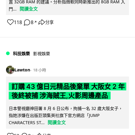
置 32GB RAM 的建議。分析指微軟同時新推出的 8GB RAM 入
閱讀全文
門...
118
8
分享
↗
科技娛樂
影視娛樂
Lawton
18 小時
訂購 43 億日元精品後棄單 大阪女 2 年
後終被捕 涉海賊王,火影周邊產品
日本警視廳神田署 8 月 6 日公布，拘捕一名 32 歲大阪女子，
指她涉嫌在出版巨頭集英社旗下官方網店「JUMP
閱讀全文
CHARACTERS ST...