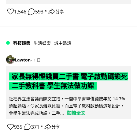
1,546
593
分享
↗
科技娛樂
生活娛樂
城中熱話
Lawton
1 日
家長無得慳錢買二手書 電子啟動碼鎖死
二手教科書 學生無法做功課
社福界立法會議員陳文宜指，一間中學書單價錢按年加 14.7%
遠超通漲，令家長難以負擔。而且電子教材啟動碼這項設計，
閱讀全文
令學生無法完成功課，二手...
935
371
分享
↗