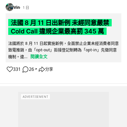
Vin
1 日
法國 8 月 11 日出新例 未經同意嚴禁
Cold Call 違規企業最高罰 345 萬
法國將於 8 月 11 日起實施新例，全面禁止企業未經消費者同意
致電推銷，由「opt-out」拒接登記制轉為「opt-in」先徵同意
閱讀全文
機制。違...
331
26
分享
↗
ADVERTISEMENT