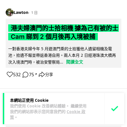
Lawton
1 日
港夫婦澳門的士拾相機 據為己有被的士
Cam 睇到 2 個月後再入境被捕
一對香港夫婦今年 5 月遊澳門乘的士拾獲他人遺留相機及電
池，拾遺不報並帶返香港自用。兩人本月 2 日經港珠澳大橋再
閱讀全文
次入境澳門時，被治安警察局...
532
75
分享
↗
本網站正使用 Cookie
3C科技
家居無線
我們使用 Cookie 改善網站體驗。 繼續使用
我們的網站即表示您同意我們的
Cookie 政
策
。
Vin
1 日