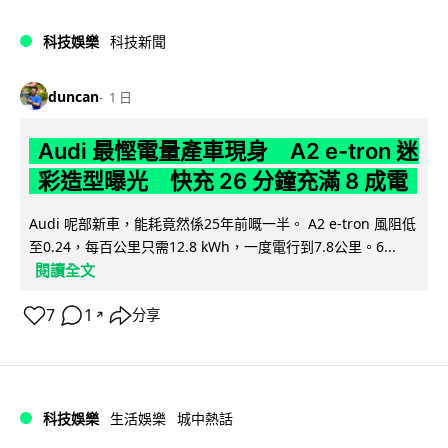
科技娛樂
科技新聞
duncan
1 日
Audi 最慳電量產車現身 A2 e-tron 迷
彩造型曝光 快充 26 分鐘充滿 8 成電
Audi 呢部新車，能耗竟然係25年前嘅一半。 A2 e-tron 風阻低
至0.24，每百公里只需12.8 kWh，一度電行到7.8公里。6...
閱讀全文
7
1
分享
↗
科技娛樂
生活娛樂
城中熱話