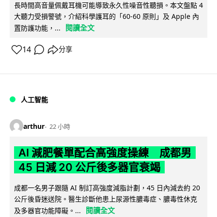
長時間高音量佩戴耳機可能導致永久性噪音性聽損。本文盤點 4
大聽力受損警號，介紹科學護耳的「60-60 原則」及 Apple 內
閱讀全文
置防護功能，...
14
分享
人工智能
arthur
22 小時
AI 減肥餐單配合高強度操練 成都男
45 日減 20 公斤後多器官衰竭
成都一名男子跟隨 AI 制訂高強度減脂計劃，45 日內減去約 20
公斤後昏迷送院。醫生診斷他患上尿源性膿毒症、膿毒性休克
閱讀全文
及多器官功能障礙。...