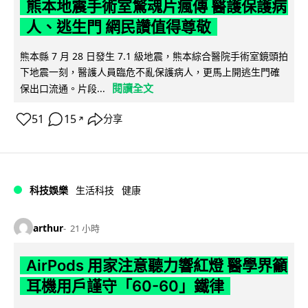
熊本地震手術室驚魂片瘋傳 醫護保護病
人、逃生門 網民讚值得尊敬
熊本縣 7 月 28 日發生 7.1 級地震，熊本綜合醫院手術室鏡頭拍
下地震一刻，醫護人員臨危不亂保護病人，更馬上開逃生門確
閱讀全文
保出口流通。片段...
51
15
分享
↗
科技娛樂
生活科技
健康
arthur
21 小時
AirPods 用家注意聽力響紅燈 醫學界籲
耳機用戶謹守「60-60」鐵律