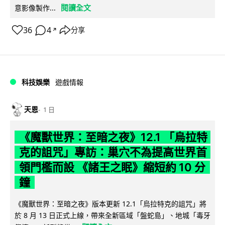
閱讀全文
意影像製作...
36
4
分享
↗
科技娛樂
遊戲情報
天恩
1 日
《魔獸世界：至暗之夜》12.1 「烏拉特
克的詛咒」專訪：巢穴不為提高世界首
領門檻而設 《諸王之眠》縮短約 10 分
鐘
《魔獸世界：至暗之夜》版本更新 12.1「烏拉特克的詛咒」將
於 8 月 13 日正式上線，帶來全新區域「盤蛇島」、地城「毒牙