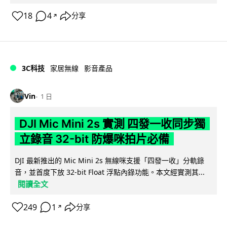
18
4
分享
↗
3C科技
家居無線
影音產品
Vin
1 日
DJI Mic Mini 2s 實測 四發一收同步獨
立錄音 32-bit 防爆咪拍片必備
DJI 最新推出的 Mic Mini 2s 無線咪支援「四發一收」分軌錄
音，並首度下放 32-bit Float 浮點內錄功能。本文經實測其...
閱讀全文
249
1
分享
↗