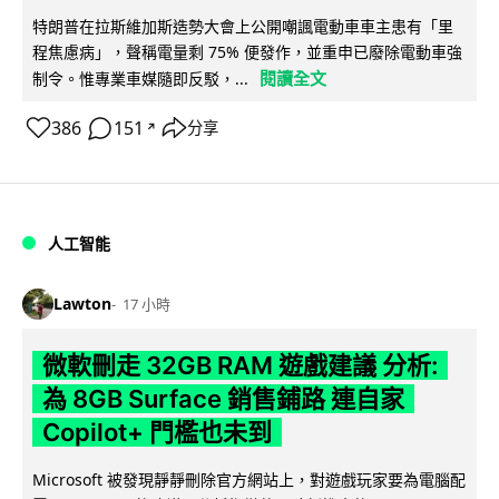
特朗普在拉斯維加斯造勢大會上公開嘲諷電動車車主患有「里
程焦慮病」，聲稱電量剩 75% 便發作，並重申已廢除電動車強
閱讀全文
制令。惟專業車媒隨即反駁，...
386
151
分享
↗
人工智能
Lawton
17 小時
微軟刪走 32GB RAM 遊戲建議 分析:
為 8GB Surface 銷售鋪路 連自家
Copilot+ 門檻也未到
Microsoft 被發現靜靜刪除官方網站上，對遊戲玩家要為電腦配