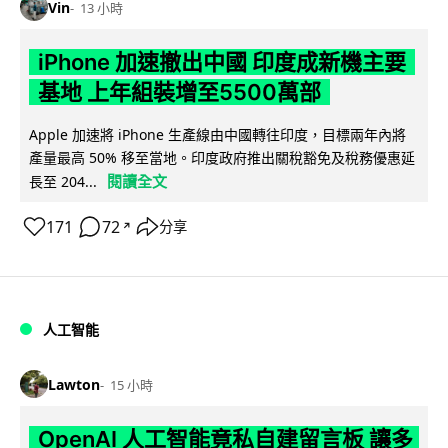
Vin
13 小時
iPhone 加速撤出中國 印度成新機主要
基地 上年組裝增至5500萬部
Apple 加速將 iPhone 生產線由中國轉往印度，目標兩年內將
產量最高 50% 移至當地。印度政府推出關稅豁免及稅務優惠延
閱讀全文
長至 204...
171
72
分享
↗
人工智能
Lawton
15 小時
OpenAI 人工智能竟私自建留言板 讓多