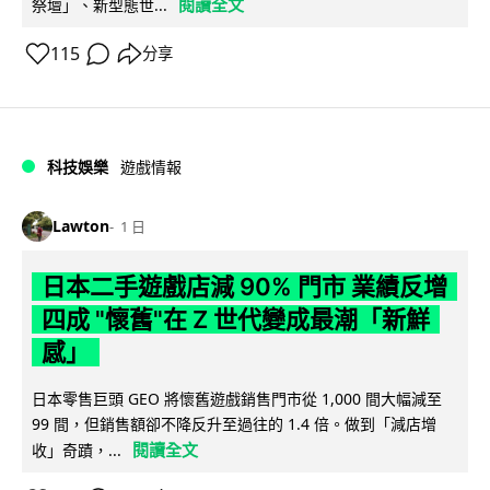
閱讀全文
祭壇」、新型態世...
115
分享
科技娛樂
遊戲情報
Lawton
1 日
日本二手遊戲店減 90% 門市 業績反增
四成 "懷舊"在 Z 世代變成最潮「新鮮
感」
日本零售巨頭 GEO 將懷舊遊戲銷售門市從 1,000 間大幅減至
99 間，但銷售額卻不降反升至過往的 1.4 倍。做到「減店增
閱讀全文
收」奇蹟，...