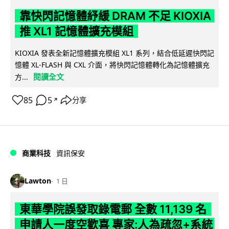
靠快閃記憶體紓緩 DRAM 不足 KIOXIA
推 XL1 記憶體擴充模組
KIOXIA 發表全新記憶體擴充模組 XL1 系列，結合低延遲快閃記
憶體 XL-FLASH 與 CXL 介面，將快閃記憶體轉化為記憶體擴充
閱讀全文
方...
85
5
分享
↗
商業科技
資訊保安
Lawton
1 日
東華學院誤發取錄電郵 全數 11,139 名
申請人一度空歡喜 專家:人為疏忽+系統