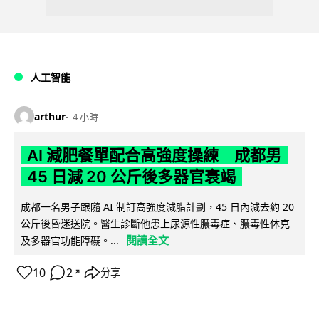
人工智能
arthur
4 小時
AI 減肥餐單配合高強度操練 成都男
45 日減 20 公斤後多器官衰竭
成都一名男子跟隨 AI 制訂高強度減脂計劃，45 日內減去約 20
公斤後昏迷送院。醫生診斷他患上尿源性膿毒症、膿毒性休克
閱讀全文
及多器官功能障礙。...
10
2
分享
↗