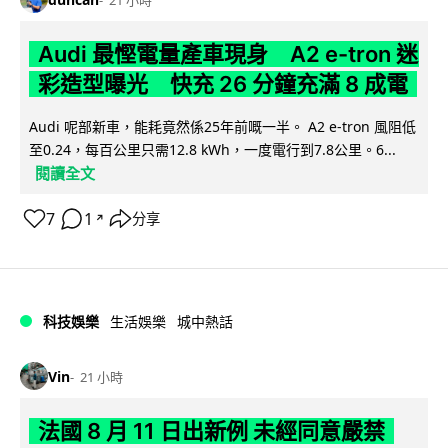
Audi 最慳電量產車現身 A2 e-tron 迷
彩造型曝光 快充 26 分鐘充滿 8 成電
Audi 呢部新車，能耗竟然係25年前嘅一半。 A2 e-tron 風阻低
至0.24，每百公里只需12.8 kWh，一度電行到7.8公里。6...
閱讀全文
7
1
分享
↗
科技娛樂
生活娛樂
城中熱話
Vin
21 小時
法國 8 月 11 日出新例 未經同意嚴禁