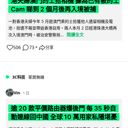
港夫婦澳門的士拾相機 據為己有被的士
Cam 睇到 2 個月後再入境被捕
一對香港夫婦今年 5 月遊澳門乘的士拾獲他人遺留相機及電
池，拾遺不報並帶返香港自用。兩人本月 2 日經港珠澳大橋再
閱讀全文
次入境澳門時，被治安警察局...
506
73
分享
↗
3C科技
家居無線
Vin
1 日
逾 20 款平價路由器爆後門 每 35 秒自
動連線回中國 全球 10 萬用家私隱堪憂