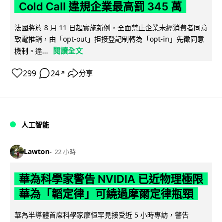
Cold Call 違規企業最高罰 345 萬
法國將於 8 月 11 日起實施新例，全面禁止企業未經消費者同意
致電推銷，由「opt-out」拒接登記制轉為「opt-in」先徵同意
閱讀全文
機制。違...
299
24
分享
↗
人工智能
Lawton
22 小時
華為科學家警告 NVIDIA 已近物理極限
華為「韜定律」可繞過摩爾定律瓶頸
華為半導體首席科學家廖恒罕見接受近 5 小時專訪，警告