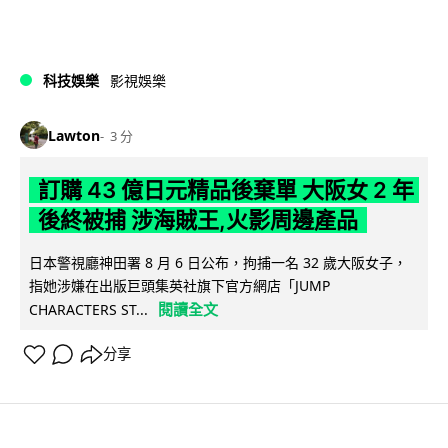
科技娛樂
影視娛樂
Lawton
3 分
訂購 43 億日元精品後棄單 大阪女 2 年
後終被捕 涉海賊王,火影周邊產品
日本警視廳神田署 8 月 6 日公布，拘捕一名 32 歲大阪女子，
指她涉嫌在出版巨頭集英社旗下官方網店「JUMP
閱讀全文
CHARACTERS ST...
分享