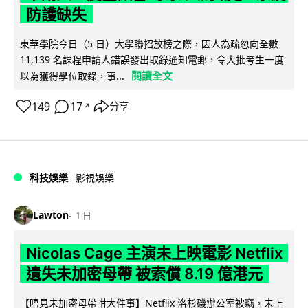
防護缺失
東華學院今日（5 日）大學聯招放榜之際，因人為疏忽向全數
11,139 名課程申請人錯誤發出取錄通知電郵，令大批考生一度
閱讀全文
以為獲得學位取錄，事...
149
17
分享
↗
科技娛樂
影視娛樂
Lawton
1 日
Nicolas Cage 主演未上映電影 Netflix
遺失未加密母帶 被索償 8.19 億港元
【唔見未加密母帶咁大件事】Netflix 洛杉磯辦公室被竊，未上