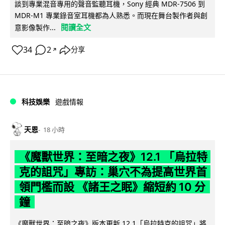
談到專業混音專用的聲音監聽耳機，Sony 經典 MDR-7506 到
MDR-M1 專業錄音室耳機都為人熟悉。而現在舞台製作者與創
閱讀全文
意影像製作...
34
2
分享
↗
科技娛樂
遊戲情報
天恩
18 小時
《魔獸世界：至暗之夜》12.1 「烏拉特
克的詛咒」專訪：巢穴不為提高世界首
領門檻而設 《諸王之眠》縮短約 10 分
鐘
《魔獸世界：至暗之夜》版本更新 12.1「烏拉特克的詛咒」將