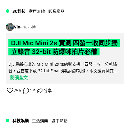
3C科技
家居無線
影音產品
Vin
16 小時
DJI Mic Mini 2s 實測 四發一收同步獨
立錄音 32-bit 防爆咪拍片必備
DJI 最新推出的 Mic Mini 2s 無線咪支援「四發一收」分軌錄
音，並首度下放 32-bit Float 浮點內錄功能。本文經實測其...
閱讀全文
256
1
分享
↗
科技娛樂
生活娛樂
城中熱話