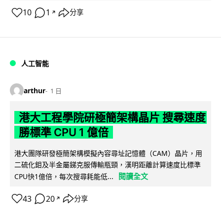
10
1
分享
↗
人工智能
arthur
1 日
港大工程學院研極簡架構晶片 搜尋速度
勝標準 CPU 1 億倍
港大團隊研發極簡架構模擬內容尋址記憶體（CAM）晶片，用
二硫化鉬及半金屬銻克服傳輸瓶頸，漢明距離計算速度比標準
閱讀全文
CPU快1億倍，每次搜尋耗能低...
43
20
分享
↗