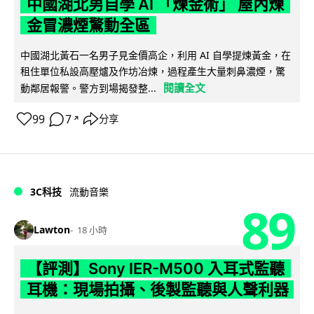
中國湖北男自學 AI 「煉金術」 屋內煉
金冒濃煙驚動全區
中國湖北黃石一名男子見金價高企，利用 AI 自學提煉黃金，在
租住單位私設高壓爐及作坊冶煉，過程產生大量刺鼻濃煙，驚
閱讀全文
動鄰居報警。警方到場揭發整...
99
7
分享
↗
3C科技
流動音樂
89
Lawton
18 小時
【評測】Sony IER-M500 入耳式監聽
耳機：現場拍攝、後製監聽與人聲利器