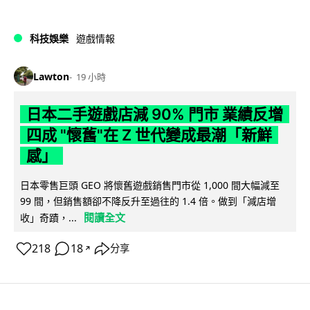
科技娛樂
遊戲情報
Lawton
19 小時
日本二手遊戲店減 90% 門市 業績反增
四成 "懷舊"在 Z 世代變成最潮「新鮮
感」
日本零售巨頭 GEO 將懷舊遊戲銷售門市從 1,000 間大幅減至
99 間，但銷售額卻不降反升至過往的 1.4 倍。做到「減店增
閱讀全文
收」奇蹟，...
218
18
分享
↗