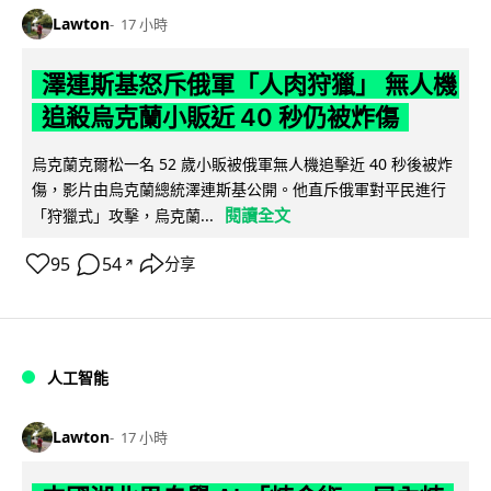
Lawton
17 小時
澤連斯基怒斥俄軍「人肉狩獵」 無人機
追殺烏克蘭小販近 40 秒仍被炸傷
烏克蘭克爾松一名 52 歲小販被俄軍無人機追擊近 40 秒後被炸
傷，影片由烏克蘭總統澤連斯基公開。他直斥俄軍對平民進行
閱讀全文
「狩獵式」攻擊，烏克蘭...
95
54
分享
↗
人工智能
Lawton
17 小時