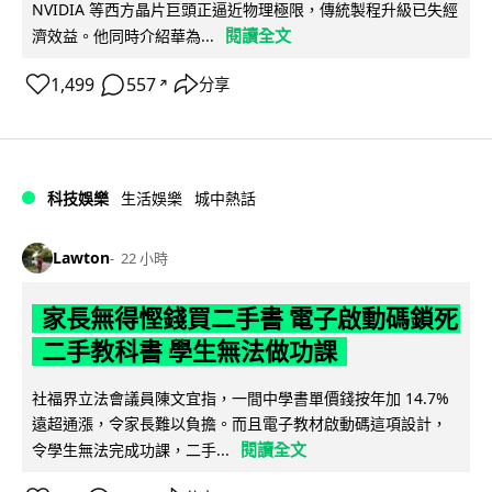
NVIDIA 等西方晶片巨頭正逼近物理極限，傳統製程升級已失經
閱讀全文
濟效益。他同時介紹華為...
1,499
557
分享
↗
科技娛樂
生活娛樂
城中熱話
Lawton
22 小時
家長無得慳錢買二手書 電子啟動碼鎖死
二手教科書 學生無法做功課
社福界立法會議員陳文宜指，一間中學書單價錢按年加 14.7%
遠超通漲，令家長難以負擔。而且電子教材啟動碼這項設計，
閱讀全文
令學生無法完成功課，二手...