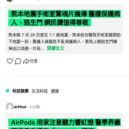
熊本地震手術室驚魂片瘋傳 醫護保護病
人、逃生門 網民讚值得尊敬
熊本縣 7 月 28 日發生 7.1 級地震，熊本綜合醫院手術室鏡頭拍
下地震一刻，醫護人員臨危不亂保護病人，更馬上開逃生門確
閱讀全文
保出口流通。片段...
分享
科技娛樂
生活科技
健康
arthur
3 小時
AirPods 用家注意聽力響紅燈 醫學界籲