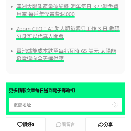
澳洲太陽能產量破紀錄 明年每日 3 小時免費
用電 每戶年慳電費$4000
Zoom CEO：AI 助人類每週只工作 3 日 數碼
分身可以代真人開會
電池儲能成本跌至每兆瓦時 65 美元 太陽能
發電邁向全天候供應
📮
更多精彩文章每日送到電子郵箱
讚好
0
看留言
分享