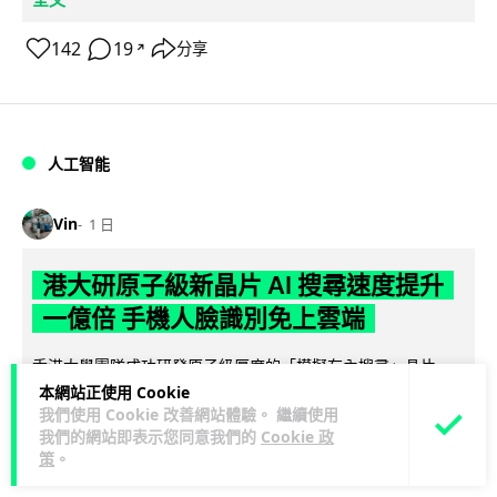
142
19
分享
↗
人工智能
Vin
1 日
港大研原子級新晶片 AI 搜尋速度提升
一億倍 手機人臉識別免上雲端
香港大學團隊成功研發原子級厚度的「模擬存內搜尋」晶片，
比傳統 CPU 搜尋速度快約 1 億倍，延遲低至 36 皮秒（即
本網站正使用 Cookie
我們使用 Cookie 改善網站體驗。 繼續使用
閱讀全文
0.00000000...
我們的網站即表示您同意我們的
Cookie 政
策
。
381
86
分享
↗