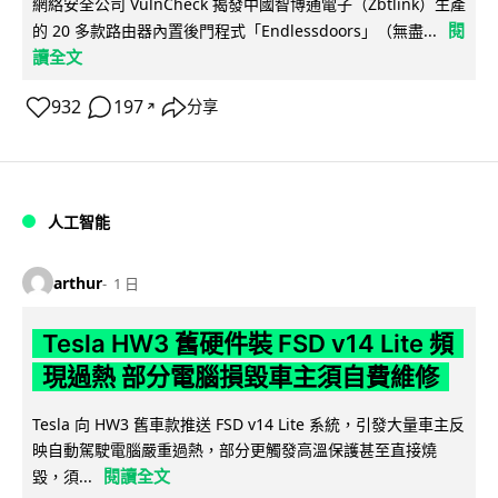
網絡安全公司 VulnCheck 揭發中國智博通電子（Zbtlink）生產
閱
的 20 多款路由器內置後門程式「Endlessdoors」（無盡...
讀全文
932
197
分享
↗
人工智能
arthur
1 日
Tesla HW3 舊硬件裝 FSD v14 Lite 頻
現過熱 部分電腦損毀車主須自費維修
Tesla 向 HW3 舊車款推送 FSD v14 Lite 系統，引發大量車主反
映自動駕駛電腦嚴重過熱，部分更觸發高溫保護甚至直接燒
閱讀全文
毀，須...