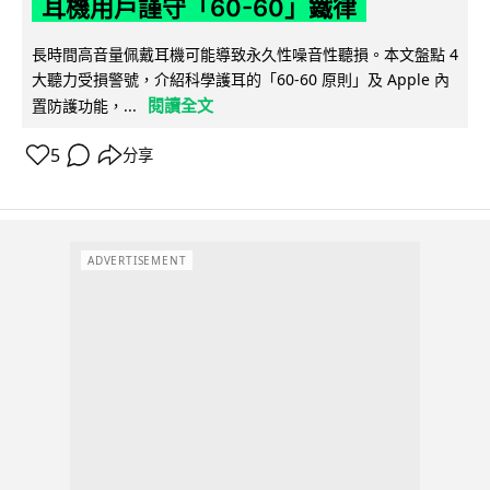
耳機用戶謹守「60-60」鐵律
長時間高音量佩戴耳機可能導致永久性噪音性聽損。本文盤點 4
大聽力受損警號，介紹科學護耳的「60-60 原則」及 Apple 內
閱讀全文
置防護功能，...
5
分享
ADVERTISEMENT