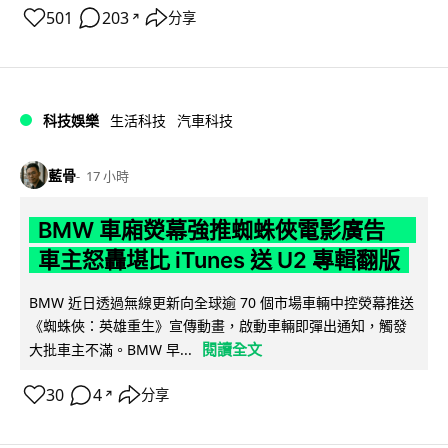
501
203
分享
↗
科技娛樂
生活科技
汽車科技
藍骨
17 小時
BMW 車廂熒幕強推蜘蛛俠電影廣告
車主怒轟堪比 iTunes 送 U2 專輯翻版
BMW 近日透過無線更新向全球逾 70 個市場車輛中控熒幕推送
《蜘蛛俠：英雄重生》宣傳動畫，啟動車輛即彈出通知，觸發
閱讀全文
大批車主不滿。BMW 早...
30
4
分享
↗