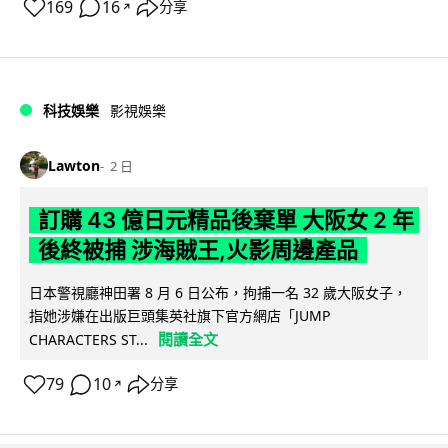
169
16
分享
↗
科技娛樂
影視娛樂
Lawton
2 日
訂購 43 億日元精品後棄單 大阪女 2 年
後終被捕 涉海賊王,火影周邊產品
日本警視廳神田署 8 月 6 日公布，拘捕一名 32 歲大阪女子，
指她涉嫌在出版巨頭集英社旗下官方網店「JUMP
閱讀全文
CHARACTERS ST...
79
10
分享
↗