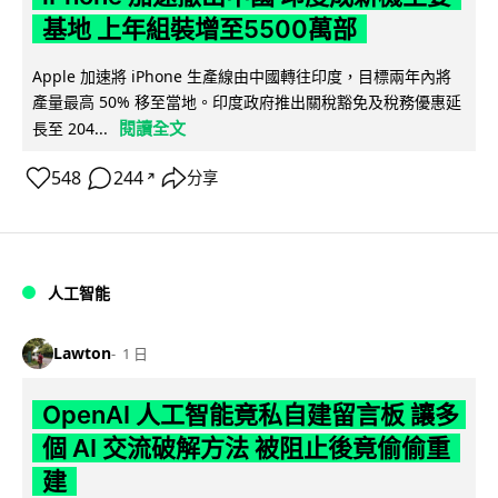
基地 上年組裝增至5500萬部
Apple 加速將 iPhone 生產線由中國轉往印度，目標兩年內將
產量最高 50% 移至當地。印度政府推出關稅豁免及稅務優惠延
閱讀全文
長至 204...
548
244
分享
↗
人工智能
Lawton
1 日
OpenAI 人工智能竟私自建留言板 讓多
個 AI 交流破解方法 被阻止後竟偷偷重
建