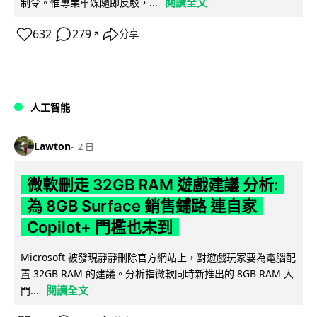
閱讀全文
制令。惟專業車媒隨即反駁，...
632
279
分享
↗
人工智能
Lawton
2 日
微軟刪走 32GB RAM 遊戲建議 分析:
為 8GB Surface 銷售鋪路 連自家
Copilot+ 門檻也未到
Microsoft 被發現靜靜刪除官方網站上，對遊戲玩家要為電腦配
置 32GB RAM 的建議。分析指微軟同時新推出的 8GB RAM 入
閱讀全文
門...