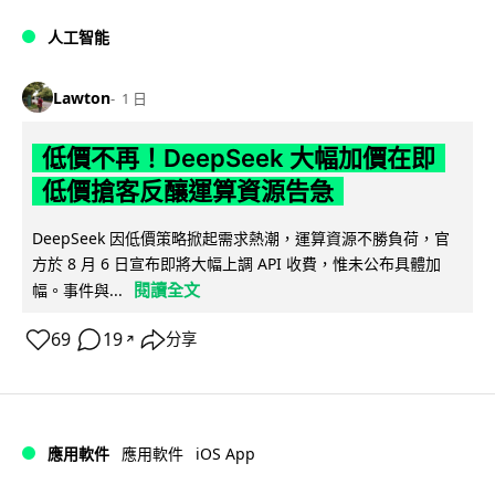
人工智能
Lawton
1 日
低價不再！DeepSeek 大幅加價在即
低價搶客反釀運算資源告急
DeepSeek 因低價策略掀起需求熱潮，運算資源不勝負荷，官
方於 8 月 6 日宣布即將大幅上調 API 收費，惟未公布具體加
閱讀全文
幅。事件與...
69
19
分享
↗
iOS App
應用軟件
應用軟件