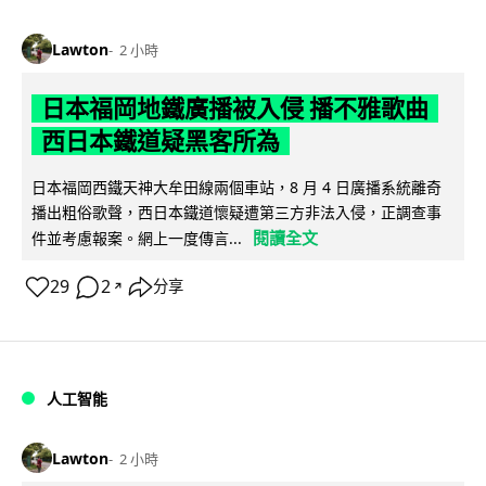
Lawton
2 小時
日本福岡地鐵廣播被入侵 播不雅歌曲
西日本鐵道疑黑客所為
日本福岡西鐵天神大牟田線兩個車站，8 月 4 日廣播系統離奇
播出粗俗歌聲，西日本鐵道懷疑遭第三方非法入侵，正調查事
閱讀全文
件並考慮報案。網上一度傳言...
29
2
分享
↗
人工智能
Lawton
2 小時