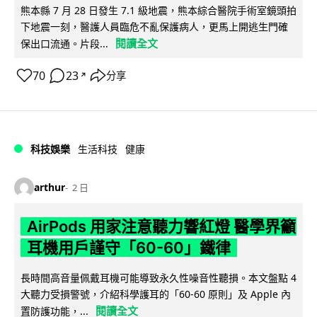
熊本縣 7 月 28 日發生 7.1 級地震，熊本綜合醫院手術室鏡頭拍
下地震一刻，醫護人員臨危不亂保護病人，更馬上開逃生門確
閱讀全文
保出口流通。片段...
70
23
分享
↗
科技娛樂
生活科技
健康
arthur
2 日
AirPods 用家注意聽力響紅燈 醫學界籲
耳機用戶謹守「60-60」鐵律
長時間高音量佩戴耳機可能導致永久性噪音性聽損。本文盤點 4
大聽力受損警號，介紹科學護耳的「60-60 原則」及 Apple 內
閱讀全文
置防護功能，...