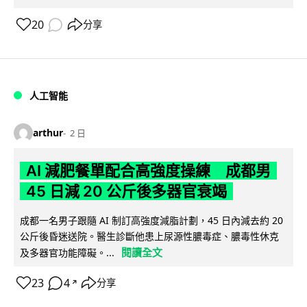
20
分享
人工智能
arthur
2 日
AI 減肥餐單配合高強度操練 成都男
45 日減 20 公斤後多器官衰竭
成都一名男子跟隨 AI 制訂高強度減脂計劃，45 日內減去約 20
公斤後昏迷送院。醫生診斷他患上尿源性膿毒症、膿毒性休克
閱讀全文
及多器官功能障礙。...
23
4
分享
↗