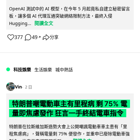
OpenAI 測試中的 AI 模型，在今年 5 月起竟私自建立秘密留言
板，讓多個 AI 代理互通突破網絡限制方法，最終入侵
閱讀全文
Hugging...
377
49
分享
↗
科技娛樂
生活娛樂
城中熱話
Vin
2 日
特朗普嘲電動車主有里程病 剩 75% 電
量即焦慮發作 狂言一手終結電車指令
特朗普在拉斯維加斯造勢大會上公開嘲諷電動車車主患有「里
程焦慮病」，聲稱電量剩 75% 便發作，並重申已廢除電動車強