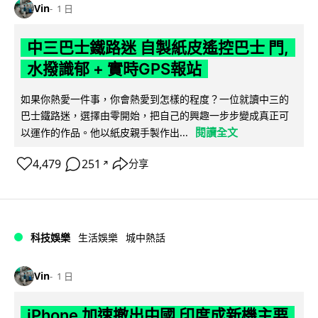
Vin
1 日
中三巴士鐵路迷 自製紙皮遙控巴士 門,
水撥識郁 + 實時GPS報站
如果你熱愛一件事，你會熱愛到怎樣的程度？一位就讀中三的
巴士鐵路迷，選擇由零開始，把自己的興趣一步步變成真正可
閱讀全文
以運作的作品。他以紙皮親手製作出...
4,479
251
分享
↗
科技娛樂
生活娛樂
城中熱話
Vin
1 日
iPhone 加速撤出中國 印度成新機主要