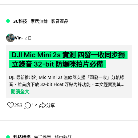
3C科技
家居無線
影音產品
Vin
2 日
DJI Mic Mini 2s 實測 四發一收同步獨
立錄音 32-bit 防爆咪拍片必備
DJI 最新推出的 Mic Mini 2s 無線咪支援「四發一收」分軌錄
音，並首度下放 32-bit Float 浮點內錄功能。本文經實測其...
閱讀全文
253
1
分享
↗
科技娛樂
生活娛樂
城中熱話