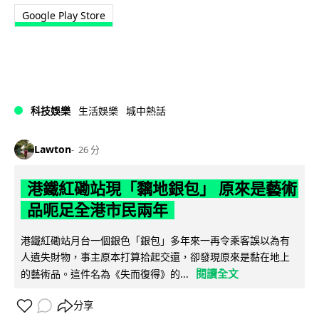
Google Play Store
科技娛樂
生活娛樂
城中熱話
Lawton
26 分
港鐵紅磡站現「黐地銀包」 原來是藝術
品呃足全港市民兩年
港鐵紅磡站月台一個銀色「銀包」多年來一再令乘客誤以為有
人遺失財物，事主原本打算拾起交還，卻發現原來是黏在地上
閱讀全文
的藝術品。這件名為《失而復得》的...
分享