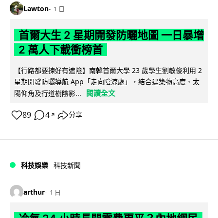
Lawton
1 日
首爾大生 2 星期開發防曬地圖 一日暴增
2 萬人下載衝榜首
【行路都要揀好有遮陰】南韓首爾大學 23 歲學生劉敏俊利用 2
星期開發防曬導航 App「走向陰涼處」，結合建築物高度、太
閱讀全文
陽仰角及行道樹陰影...
89
4
分享
↗
科技娛樂
科技新聞
arthur
1 日