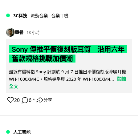
3C科技
流動音樂
音樂耳機
藍骨
18 小時
Sony 傳推平價復刻版耳筒 沿用六年
舊款規格挑戰加價潮
最近有爆料指 Sony 計劃於 9 月 7 日推出平價復刻版降噪耳機
閱讀
WH-1000XM4C，規格幾乎與 2020 年 WH-1000XM4...
全文
20
6
分享
↗
人工智能