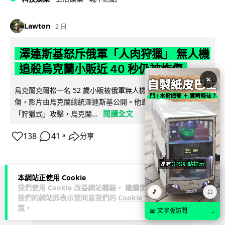
Lawton
2 日
澤連斯基怒斥俄軍「人肉狩獵」 無人機
追殺烏克蘭小販近 40 秒仍被炸傷
×
烏克蘭克爾松一名 52 歲小販被俄軍無人機追擊近 40 秒後被炸
傷，影片由烏克蘭總統澤連斯基公開。他直斥俄軍對平民進行
閱讀全文
「狩獵式」攻擊，烏克蘭...
138
41
分享
↗
本網站正使用 Cookie
ADVERTISEMENT
我們使用 Cookie 改善網站體驗。 繼續使用
🎵
⛶
我們的網站即表示您同意我們的
Cookie 政
策
。
📖 文字版訪問
→