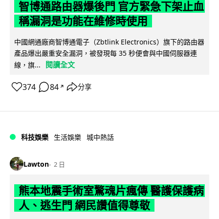
智博通路由器爆後門 官方緊急下架止血
稱漏洞是功能在維修時使用
中國網通廠商智博通電子（Zbtlink Electronics）旗下的路由器
產品爆出嚴重安全漏洞，被發現每 35 秒便會與中國伺服器連
閱讀全文
線，旗...
374
84
分享
↗
科技娛樂
生活娛樂
城中熱話
Lawton
2 日
熊本地震手術室驚魂片瘋傳 醫護保護病
人、逃生門 網民讚值得尊敬