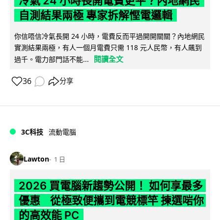
冷氣 24 小時長開電費更平？內地網民
自測結果兩極 專家拆解慳電邏輯
你信唔信冷氣長開 24 小時，電費反而平過開開關關？內地網民
實測結果兩極，有人一個月電費只需 118 元人民幣，有人飆到
閱讀全文
過千。電力部門話不能...
36
分享
3C科技
流動電腦
Lawton
1 日
2026 買電腦新趨勢公開！ 如何享最多
優惠 從極致便攜到電競標竿 揀選啱你
的高效能 PC