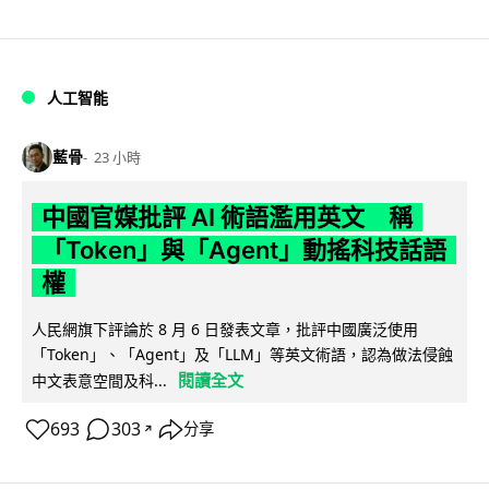
人工智能
藍骨
23 小時
中國官媒批評 AI 術語濫用英文 稱
「Token」與「Agent」動搖科技話語
權
人民網旗下評論於 8 月 6 日發表文章，批評中國廣泛使用
「Token」、「Agent」及「LLM」等英文術語，認為做法侵蝕
閱讀全文
中文表意空間及科...
693
303
分享
↗