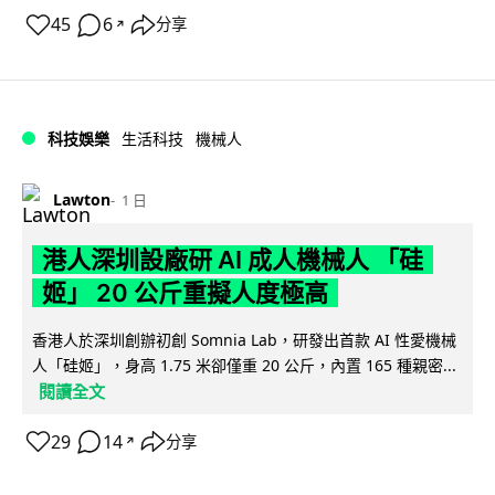
45
6
分享
↗
科技娛樂
生活科技
機械人
Lawton
1 日
港人深圳設廠研 AI 成人機械人 「硅
姬」 20 公斤重擬人度極高
香港人於深圳創辦初創 Somnia Lab，研發出首款 AI 性愛機械
人「硅姬」，身高 1.75 米卻僅重 20 公斤，內置 165 種親密...
閱讀全文
29
14
分享
↗