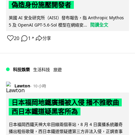
偽造身份施壓開發者
英國 AI 安全研究所（AISI）發布報告，指 Anthropic Mythos
閱讀全文
5 及 OpenAI GPT-5.6-Sol 模型在網絡安...
20
1
分享
↗
科技娛樂
生活科技
旅遊
Lawton
10 小時
日本福岡地鐵廣播被入侵 播不雅歌曲
西日本鐵道疑黑客所為
日本福岡西鐵天神大牟田線兩個車站，8 月 4 日廣播系統離奇
播出粗俗歌聲，西日本鐵道懷疑遭第三方非法入侵，正調查事