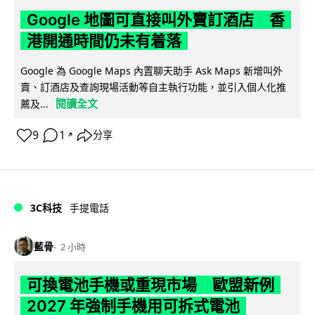
Google 地圖可直接叫外賣訂酒店 香
港開通時間仍未有着落
Google 為 Google Maps 內置聊天助手 Ask Maps 新增叫外
賣、訂酒店及查詢現場活動等自主執行功能，並引入個人化推
閱讀全文
薦及...
9
1
分享
↗
3C科技
手提電話
藍骨
2 小時
可換電池手機或重現市場 歐盟新例
2027 年強制手機用可拆式電池