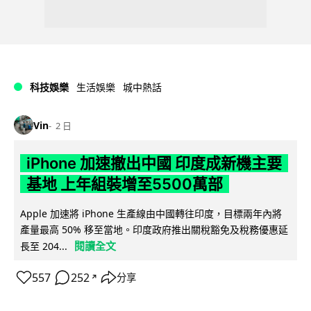
科技娛樂
生活娛樂
城中熱話
Vin
2 日
iPhone 加速撤出中國 印度成新機主要
基地 上年組裝增至5500萬部
Apple 加速將 iPhone 生產線由中國轉往印度，目標兩年內將
產量最高 50% 移至當地。印度政府推出關稅豁免及稅務優惠延
閱讀全文
長至 204...
557
252
分享
↗