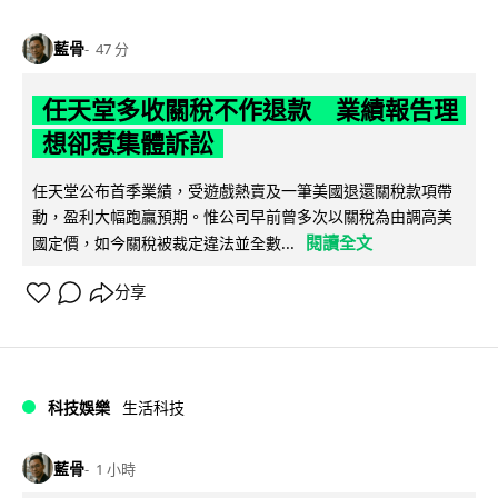
藍骨
47 分
任天堂多收關稅不作退款 業績報告理
想卻惹集體訴訟
任天堂公布首季業績，受遊戲熱賣及一筆美國退還關稅款項帶
動，盈利大幅跑贏預期。惟公司早前曾多次以關稅為由調高美
閱讀全文
國定價，如今關稅被裁定違法並全數...
分享
科技娛樂
生活科技
藍骨
1 小時