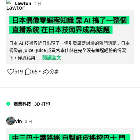
Lawton
2 日
日本偶像零編程知識 靠 AI 搞了一整個
直播系統 在日本技術界成為話題
日本 AI 技術界近日出現了一個引發廣泛討論的熱門話題：日本
偶像前 Juice=Juice 成員宮本佳林在完全沒有編程經驗的情況
閱讀全文
下，僅憑藉與...
619
65
分享
↗
商業科技
3D 打印
Vin
2 日
中三巴士鐵路迷 自製紙皮遙控巴士 門,