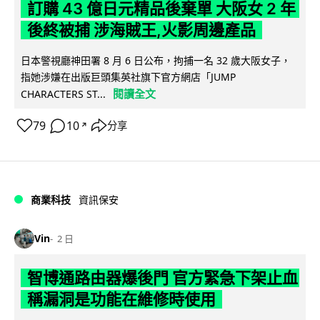
訂購 43 億日元精品後棄單 大阪女 2 年
後終被捕 涉海賊王,火影周邊產品
日本警視廳神田署 8 月 6 日公布，拘捕一名 32 歲大阪女子，
指她涉嫌在出版巨頭集英社旗下官方網店「JUMP
閱讀全文
CHARACTERS ST...
79
10
分享
↗
商業科技
資訊保安
Vin
2 日
智博通路由器爆後門 官方緊急下架止血
稱漏洞是功能在維修時使用