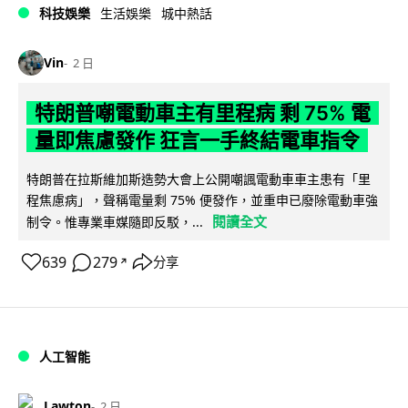
科技娛樂
生活娛樂
城中熱話
Vin
2 日
特朗普嘲電動車主有里程病 剩 75% 電
量即焦慮發作 狂言一手終結電車指令
特朗普在拉斯維加斯造勢大會上公開嘲諷電動車車主患有「里
程焦慮病」，聲稱電量剩 75% 便發作，並重申已廢除電動車強
閱讀全文
制令。惟專業車媒隨即反駁，...
639
279
分享
↗
人工智能
Lawton
2 日