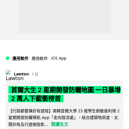
iOS App
應用軟件
應用軟件
Lawton
1 日
首爾大生 2 星期開發防曬地圖 一日暴增
2 萬人下載衝榜首
【行路都要揀好有遮陰】南韓首爾大學 23 歲學生劉敏俊利用 2
星期開發防曬導航 App「走向陰涼處」，結合建築物高度、太
閱讀全文
陽仰角及行道樹陰影...