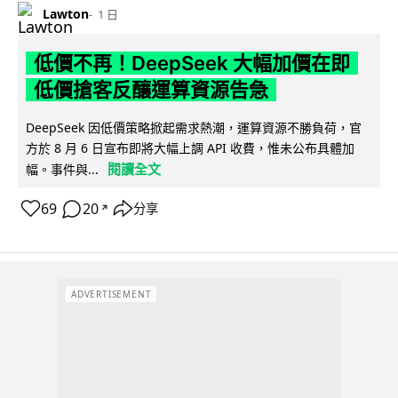
Lawton
1 日
低價不再！DeepSeek 大幅加價在即
低價搶客反釀運算資源告急
DeepSeek 因低價策略掀起需求熱潮，運算資源不勝負荷，官
方於 8 月 6 日宣布即將大幅上調 API 收費，惟未公布具體加
閱讀全文
幅。事件與...
69
20
分享
↗
ADVERTISEMENT