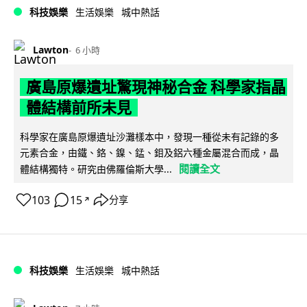
科技娛樂
生活娛樂
城中熱話
Lawton
6 小時
廣島原爆遺址驚現神秘合金 科學家指晶
體結構前所未見
科學家在廣島原爆遺址沙灘樣本中，發現一種從未有記錄的多
元素合金，由鐵、鉻、鎳、錳、鉬及鋁六種金屬混合而成，晶
閱讀全文
體結構獨特。研究由佛羅倫斯大學...
103
15
分享
↗
科技娛樂
生活娛樂
城中熱話