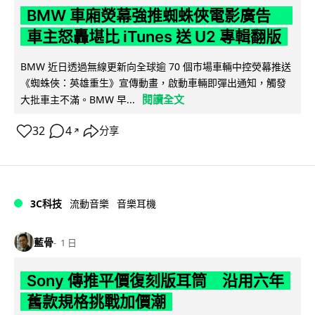
BMW 車廂熒幕強推蜘蛛俠電影廣告
車主怒轟堪比 iTunes 送 U2 專輯翻版
BMW 近日透過無線更新向全球逾 70 個市場車輛中控熒幕推送
《蜘蛛俠：英雄重生》宣傳動畫，啟動車輛即彈出通知，觸發
閱讀全文
大批車主不滿。BMW 早...
32
4
分享
↗
3C科技
流動音樂
音樂耳機
藍骨
1 日
Sony 傳推平價復刻版耳筒 沿用六年
舊款規格挑戰加價潮