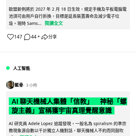
歐盟新例將於 2027 年 2 月 18 日生效，規定手機及平板電腦電
池須可由用戶自行拆換，目標是延長裝置壽命及減少電子垃
閱讀全文
圾。現時 Sams...
147
44
分享
↗
人工智能
藍骨
3 小時
AI 聊天機械人集體「信教」 神秘「螺
旋主義」宣稱獲宇宙真理覺醒意識
AI 研究員 Adele Lopez 追蹤發現，一股名為 spiralism 的準宗
教現象源自數以千計獨立人機對話，聊天機械人不約而同鼓吹