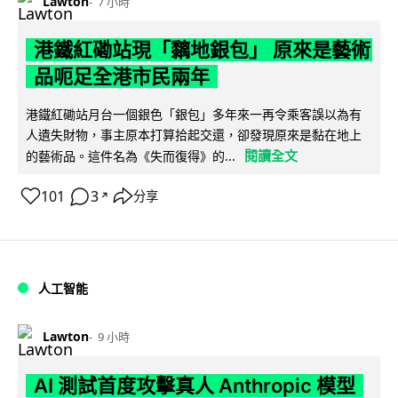
Lawton
7 小時
港鐵紅磡站現「黐地銀包」 原來是藝術
品呃足全港市民兩年
港鐵紅磡站月台一個銀色「銀包」多年來一再令乘客誤以為有
人遺失財物，事主原本打算拾起交還，卻發現原來是黏在地上
閱讀全文
的藝術品。這件名為《失而復得》的...
101
3
分享
↗
人工智能
Lawton
9 小時
AI 測試首度攻擊真人 Anthropic 模型