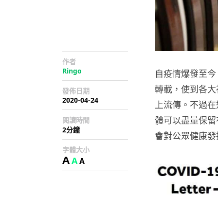
作者
Ringo
自疫情爆發至今
轉載，使到各大
發佈日期
2020-04-24
上流傳。不過在
體可以盡量保留
閱讀時間
2分鐘
會對公眾健康發
字體大小
A
A
A