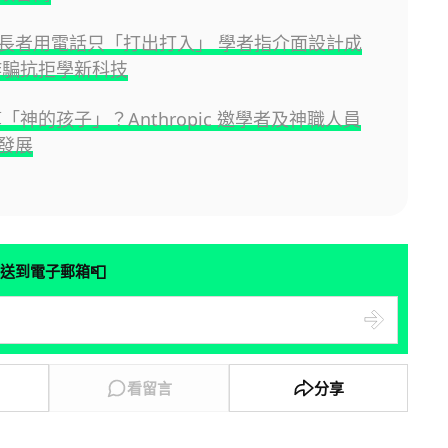
長者用電話只「打出打入」 學者指介面設計成
詐騙抗拒學新科技
算「神的孩子」？Anthropic 邀學者及神職人員
發展
📮
送到電子郵箱
看留言
分享