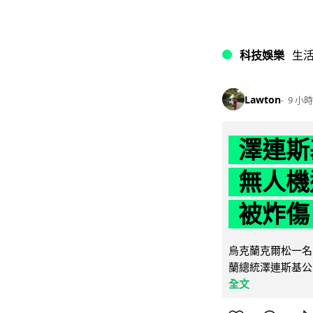
科技娛樂
生
Lawton
9 小時
澤連斯
無人機
被炸傷
烏克蘭克爾松一名 
蘭總統澤連斯基公
全文