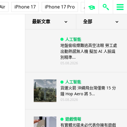
Air
iPhone 17
iPhone 17 Pro
AirPods Pro 3
Ap
最新文章
全部
人工智能
地盤偷吸煙難逃高空法眼 勞工處
出動熱感無人機 擬加 AI 人臉識
別精準...
05.08.2026
人工智能
貨運火箭 沖繩飛台灣僅需 15 分
鐘 Hop Aero 將 5...
05.08.2026
遊戲情報
有實體光碟未必代表你擁有遊戲