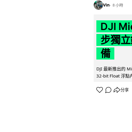
Vin
8 小時
DJI M
步獨立錄
備
DJI 最新推出的 
32-bit Float
分享