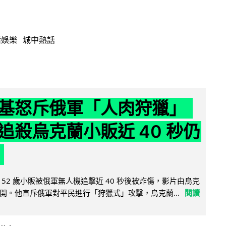
活娛樂
城中熱話
基怒斥俄軍「人肉狩獵」
追殺烏克蘭小販近 40 秒仍
52 歲小販被俄軍無人機追擊近 40 秒後被炸傷，影片由烏克
開。他直斥俄軍對平民進行「狩獵式」攻擊，烏克蘭...
閱讀