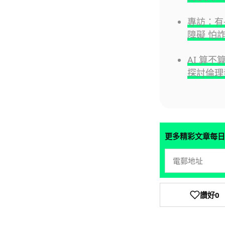
專訪：有
障礙 怕
AI 算不
探討倫理
更多精彩文章每日
讚好
0