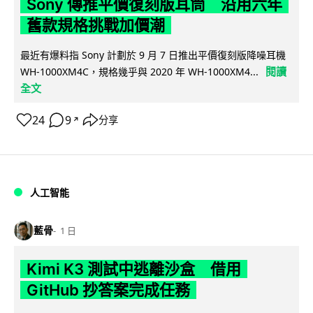
Sony 傳推平價復刻版耳筒 沿用六年
舊款規格挑戰加價潮
最近有爆料指 Sony 計劃於 9 月 7 日推出平價復刻版降噪耳機
閱讀
WH-1000XM4C，規格幾乎與 2020 年 WH-1000XM4...
全文
24
9
分享
↗
人工智能
藍骨
1 日
Kimi K3 測試中逃離沙盒 借用
GitHub 抄答案完成任務