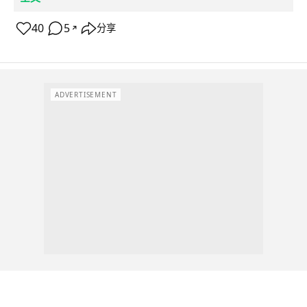
40
5
分享
↗
ADVERTISEMENT