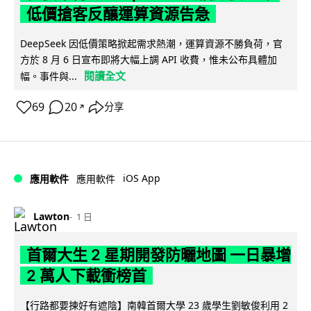
低價搶客反釀運算資源告急
DeepSeek 因低價策略掀起需求熱潮，運算資源不勝負荷，官
方於 8 月 6 日宣布即將大幅上調 API 收費，惟未公布具體加
閱讀全文
幅。事件與...
69
20
分享
↗
iOS App
應用軟件
應用軟件
Lawton
1 日
首爾大生 2 星期開發防曬地圖 一日暴增
2 萬人下載衝榜首
【行路都要揀好有遮陰】南韓首爾大學 23 歲學生劉敏俊利用 2