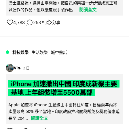
巴士鐵路迷，選擇由零開始，把自己的興趣一步步變成真正可
閱讀全文
以運作的作品。他以紙皮親手製作出...
4,788
263
分享
↗
科技娛樂
生活娛樂
城中熱話
Vin
2 日
iPhone 加速撤出中國 印度成新機主要
基地 上年組裝增至5500萬部
Apple 加速將 iPhone 生產線由中國轉往印度，目標兩年內將
產量最高 50% 移至當地。印度政府推出關稅豁免及稅務優惠延
閱讀全文
長至 204...