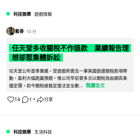
科技娛樂
遊戲情報
藍骨
52 分
任天堂多收關稅不作退款 業績報告理
想卻惹集體訴訟
任天堂公布首季業績，受遊戲熱賣及一筆美國退還關稅款項帶
動，盈利大幅跑贏預期。惟公司早前曾多次以關稅為由調高美
閱讀全文
國定價，如今關稅被裁定違法並全數...
14
1
分享
↗
科技娛樂
生活科技