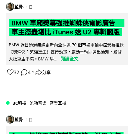
藍骨
1 日
BMW 車廂熒幕強推蜘蛛俠電影廣告
車主怒轟堪比 iTunes 送 U2 專輯翻版
BMW 近日透過無線更新向全球逾 70 個市場車輛中控熒幕推送
《蜘蛛俠：英雄重生》宣傳動畫，啟動車輛即彈出通知，觸發
閱讀全文
大批車主不滿。BMW 早...
32
4
分享
↗
3C科技
流動音樂
音樂耳機
藍骨
1 日