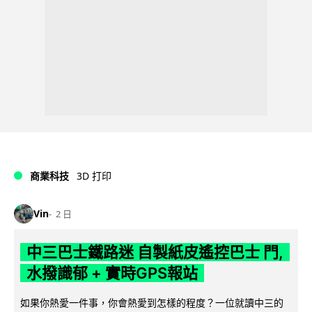
商業科技
3D 打印
Vin
2 日
中三巴士鐵路迷 自製紙皮遙控巴士 門,
水撥識郁 + 實時GPS報站
如果你熱愛一件事，你會熱愛到怎樣的程度？一位就讀中三的