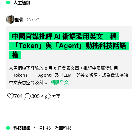
人工智能
藍骨
23 小時
中國官媒批評 AI 術語濫用英文 稱
「Token」與「Agent」動搖科技話語
權
人民網旗下評論於 8 月 6 日發表文章，批評中國廣泛使用
「Token」、「Agent」及「LLM」等英文術語，認為做法侵蝕
閱讀全文
中文表意空間及科...
704
305
分享
↗
科技娛樂
生活科技
汽車科技