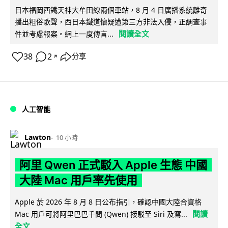
日本福岡西鐵天神大牟田線兩個車站，8 月 4 日廣播系統離奇
播出粗俗歌聲，西日本鐵道懷疑遭第三方非法入侵，正調查事
閱讀全文
件並考慮報案。網上一度傳言...
38
2
分享
↗
人工智能
Lawton
10 小時
阿里 Qwen 正式駁入 Apple 生態 中國
大陸 Mac 用戶率先使用
Apple 於 2026 年 8 月 8 日公布指引，確認中國大陸合資格
閱讀
Mac 用戶可將阿里巴巴千問 (Qwen) 接駁至 Siri 及寫...
全文