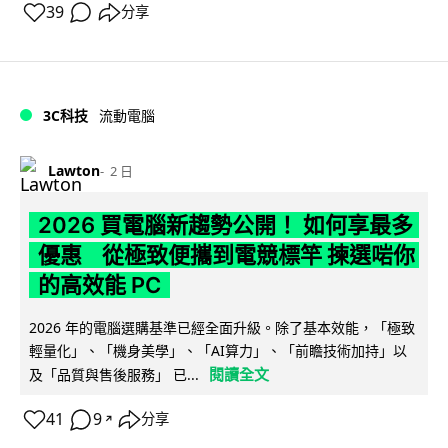
39
分享
3C科技
流動電腦
Lawton
2 日
2026 買電腦新趨勢公開！ 如何享最多
優惠 從極致便攜到電競標竿 揀選啱你
的高效能 PC
2026 年的電腦選購基準已經全面升級。除了基本效能，「極致
輕量化」、「機身美學」、「AI算力」、「前瞻技術加持」以
閱讀全文
及「品質與售後服務」 已...
41
9
分享
↗