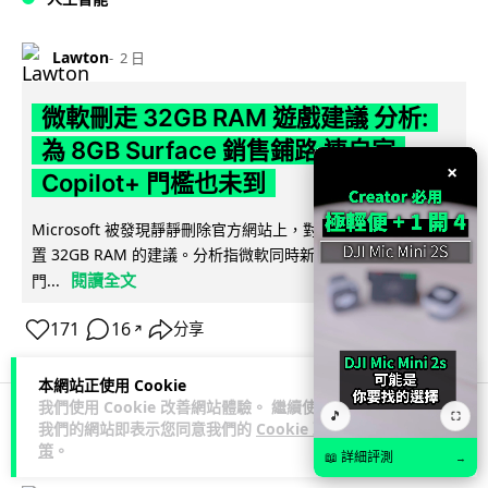
Lawton
2 日
微軟刪走 32GB RAM 遊戲建議 分析:
為 8GB Surface 銷售鋪路 連自家
×
Copilot+ 門檻也未到
Microsoft 被發現靜靜刪除官方網站上，對遊戲玩家要為電腦配
置 32GB RAM 的建議。分析指微軟同時新推出的 8GB RAM 入
閱讀全文
門...
171
16
分享
↗
本網站正使用 Cookie
我們使用 Cookie 改善網站體驗。 繼續使用
🎵
⛶
我們的網站即表示您同意我們的
Cookie 政
科技娛樂
影視娛樂
策
。
📖 詳細評測
→