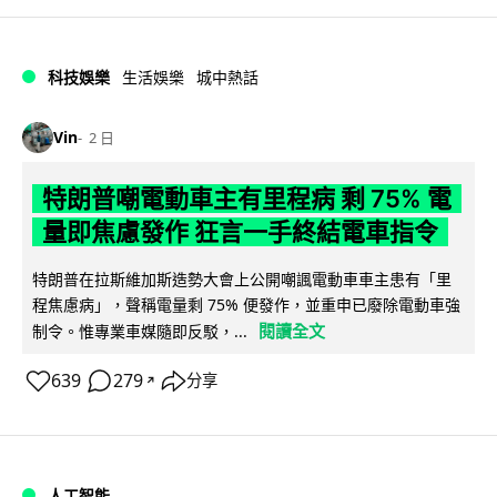
科技娛樂
生活娛樂
城中熱話
Vin
2 日
特朗普嘲電動車主有里程病 剩 75% 電
量即焦慮發作 狂言一手終結電車指令
特朗普在拉斯維加斯造勢大會上公開嘲諷電動車車主患有「里
程焦慮病」，聲稱電量剩 75% 便發作，並重申已廢除電動車強
閱讀全文
制令。惟專業車媒隨即反駁，...
639
279
分享
↗
人工智能