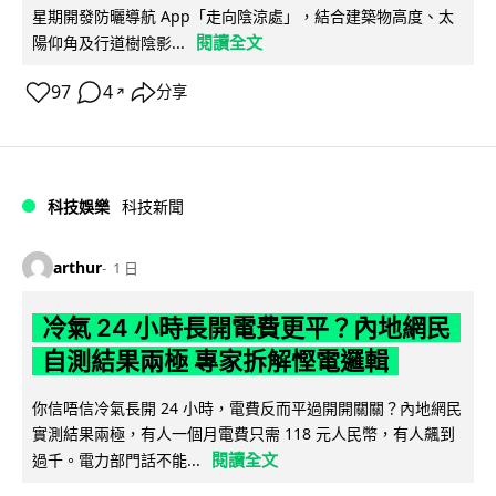
星期開發防曬導航 App「走向陰涼處」，結合建築物高度、太
閱讀全文
陽仰角及行道樹陰影...
97
4
分享
↗
科技娛樂
科技新聞
arthur
1 日
冷氣 24 小時長開電費更平？內地網民
自測結果兩極 專家拆解慳電邏輯
你信唔信冷氣長開 24 小時，電費反而平過開開關關？內地網民
實測結果兩極，有人一個月電費只需 118 元人民幣，有人飆到
閱讀全文
過千。電力部門話不能...