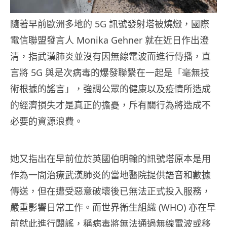
隨著早前歐洲多地的 5G 訊號發射塔被燒燬，國際
電信聯盟發言人 Monika Gehner 就在近日作出澄
清，指武漢肺炎並沒有因無線電波而進行傳播，直
言將 5G 與是次病毒的爆發聯繫在一起是「毫無技
術根據的謠言」，強調公眾的健康以及疫情所造成
的經濟損失才是真正的擔憂，斥有關行為將造成不
必要的資源浪費。
她又指出在早前位於英國伯明翰的訊號塔原本是用
作為一間治療武漢肺炎的當地醫院提供語音和數據
傳送，但在遭受惡意破壞後已無法正式投入服務，
嚴重影響日常工作。而世界衛生組織 (WHO) 亦在早
前就此進行闢謠，稱病毒將無法通過無線電波或移