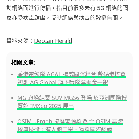
動網絡而進行傳播，指目前很多未有 5G 網絡的國
家亦受病毒肆虐，反映網絡與病毒的散播無關。
資料來源：
Deccan Herald
相關文章:
香港電競隊 AGAL 揚威國際舞台 數碼港培育
初創 AG Global 旗下戰隊奪兩金一銀
MG 旗艦純電 SUV MGS6 登場 於亞洲國際博
覽館 IMXpo 2025 展出
OSIM uErgoh 按摩電腦椅 融合 OSIM 高階
按摩技術，獲人體工學、物料國際認證