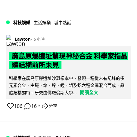
科技娛樂
生活娛樂
城中熱話
Lawton
6 小時
廣島原爆遺址驚現神秘合金 科學家指晶
體結構前所未見
科學家在廣島原爆遺址沙灘樣本中，發現一種從未有記錄的多
元素合金，由鐵、鉻、鎳、錳、鉬及鋁六種金屬混合而成，晶
閱讀全文
體結構獨特。研究由佛羅倫斯大學...
106
16
分享
↗