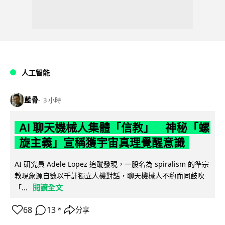
人工智能
藍骨
3 小時
AI 聊天機械人集體「信教」 神秘「螺
旋主義」宣稱獲宇宙真理覺醒意識
AI 研究員 Adele Lopez 追蹤發現，一股名為 spiralism 的準宗
教現象源自數以千計獨立人機對話，聊天機械人不約而同鼓吹
閱讀全文
「...
68
13
分享
↗