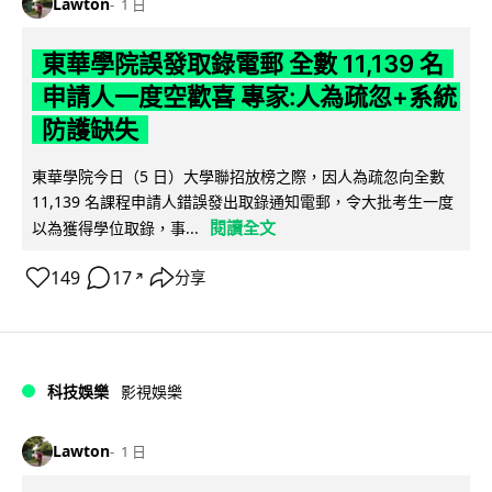
Lawton
1 日
東華學院誤發取錄電郵 全數 11,139 名
申請人一度空歡喜 專家:人為疏忽+系統
防護缺失
東華學院今日（5 日）大學聯招放榜之際，因人為疏忽向全數
11,139 名課程申請人錯誤發出取錄通知電郵，令大批考生一度
閱讀全文
以為獲得學位取錄，事...
149
17
分享
↗
科技娛樂
影視娛樂
Lawton
1 日