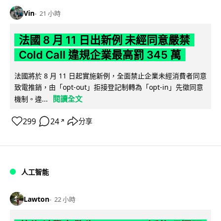
Vin
21 小時
法國 8 月 11 日出新例 未經同意嚴禁
Cold Call 違規企業最高罰 345 萬
法國將於 8 月 11 日起實施新例，全面禁止企業未經消費者同意
致電推銷，由「opt-out」拒接登記制轉為「opt-in」先徵同意
閱讀全文
機制。違...
299
24
分享
↗
人工智能
Lawton
22 小時