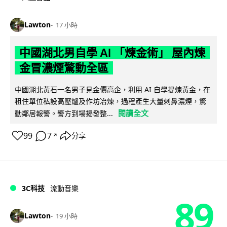
Lawton
17 小時
中國湖北男自學 AI 「煉金術」 屋內煉
金冒濃煙驚動全區
中國湖北黃石一名男子見金價高企，利用 AI 自學提煉黃金，在
租住單位私設高壓爐及作坊冶煉，過程產生大量刺鼻濃煙，驚
閱讀全文
動鄰居報警。警方到場揭發整...
99
7
分享
↗
3C科技
流動音樂
89
Lawton
19 小時