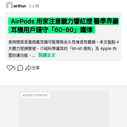
arthur
3 小時
AirPods 用家注意聽力響紅燈 醫學界籲
耳機用戶謹守「60-60」鐵律
長時間高音量佩戴耳機可能導致永久性噪音性聽損。本文盤點 4
大聽力受損警號，介紹科學護耳的「60-60 原則」及 Apple 內
閱讀全文
置防護功能，...
5
分享
ADVERTISEMENT