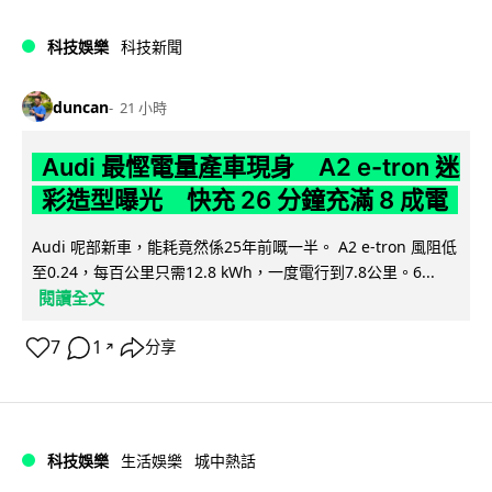
科技娛樂
科技新聞
duncan
21 小時
Audi 最慳電量產車現身 A2 e-tron 迷
彩造型曝光 快充 26 分鐘充滿 8 成電
Audi 呢部新車，能耗竟然係25年前嘅一半。 A2 e-tron 風阻低
至0.24，每百公里只需12.8 kWh，一度電行到7.8公里。6...
閱讀全文
7
1
分享
↗
科技娛樂
生活娛樂
城中熱話