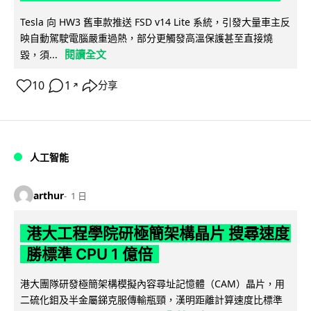
Tesla 向 HW3 舊車款推送 FSD v14 Lite 系統，引發大量車主反
映自動駕駛電腦嚴重過熱，部分更觸發高溫保護甚至直接燒
閱讀全文
毀，須...
10
1
分享
↗
人工智能
arthur
1 日
港大工程學院研極簡架構晶片 搜尋速度
勝標準 CPU 1 億倍
港大團隊研發極簡架構模擬內容尋址記憶體（CAM）晶片，用
二硫化鉬及半金屬銻克服傳輸瓶頸，漢明距離計算速度比標準