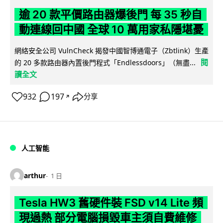
逾 20 款平價路由器爆後門 每 35 秒自
動連線回中國 全球 10 萬用家私隱堪憂
網絡安全公司 VulnCheck 揭發中國智博通電子（Zbtlink）生產
閱
的 20 多款路由器內置後門程式「Endlessdoors」（無盡...
讀全文
932
197
分享
↗
人工智能
arthur
1 日
Tesla HW3 舊硬件裝 FSD v14 Lite 頻
現過熱 部分電腦損毀車主須自費維修