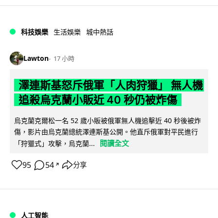
科技娛樂
生活娛樂
城中熱話
Lawton
17 小時
澤連斯基怒斥俄軍「人肉狩獵」 無人機
追殺烏克蘭小販近 40 秒仍被炸傷
烏克蘭克爾松一名 52 歲小販被俄軍無人機追擊近 40 秒後被炸
傷，影片由烏克蘭總統澤連斯基公開。他直斥俄軍對平民進行
閱讀全文
「狩獵式」攻擊，烏克蘭...
95
54
分享
↗
人工智能