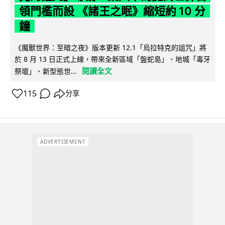
領門檻而設 《諸王之眠》縮短約 10 分
鐘
《魔獸世界：至暗之夜》版本更新 12.1「烏拉特克的詛咒」將
於 8 月 13 日正式上線，帶來全新區域「盤蛇島」、地城「毒牙
閱讀全文
祭壇」、新型態世...
115
分享
ADVERTISEMENT