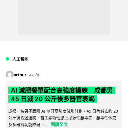
人工智能
arthur
4 小時
AI 減肥餐單配合高強度操練 成都男
45 日減 20 公斤後多器官衰竭
成都一名男子跟隨 AI 制訂高強度減脂計劃，45 日內減去約 20
公斤後昏迷送院。醫生診斷他患上尿源性膿毒症、膿毒性休克
閱讀全文
及多器官功能障礙。...