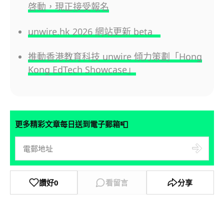
啓動，現正接受報名
unwire.hk 2026 網站更新 beta
推動香港教育科技 unwire 傾力策劃「Hong
Kong EdTech Showcase」
📮
更多精彩文章每日送到電子郵箱
讚好
0
看留言
分享