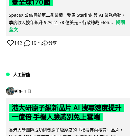
蓋全球170國
SpaceX 公佈最新第二季業績，受惠 Starlink 與 AI 業務帶動，
閱讀
季度收入按年飆升 92% 至 78 億美元。行政總裁 Elon...
全文
142
19
分享
↗
人工智能
Vin
1 日
港大研原子級新晶片 AI 搜尋速度提升
一億倍 手機人臉識別免上雲端
香港大學團隊成功研發原子級厚度的「模擬存內搜尋」晶片，