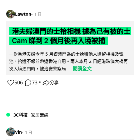
Lawton
1 日
港夫婦澳門的士拾相機 據為己有被的士
Cam 睇到 2 個月後再入境被捕
一對香港夫婦今年 5 月遊澳門乘的士拾獲他人遺留相機及電
池，拾遺不報並帶返香港自用。兩人本月 2 日經港珠澳大橋再
閱讀全文
次入境澳門時，被治安警察局...
506
73
分享
↗
3C科技
家居無線
Vin
1 日