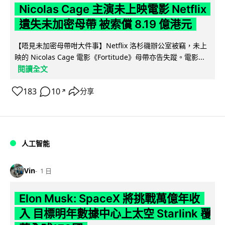
Nicolas Cage 主演未上映電影 Netflix
遺失未加密母帶 被索償 8.19 億港元
【唔見未加密母帶咁大件事】Netflix 洛杉磯辦公室被竊，未上
映的 Nicolas Cage 電影《Fortitude》母帶亦告失蹤。電影...
閱讀全文
183
10
分享
↗
人工智能
Vin
1 日
Elon Musk: SpaceX 將挑戰萬億年收
入 目標明年數據中心上太空 Starlink 覆