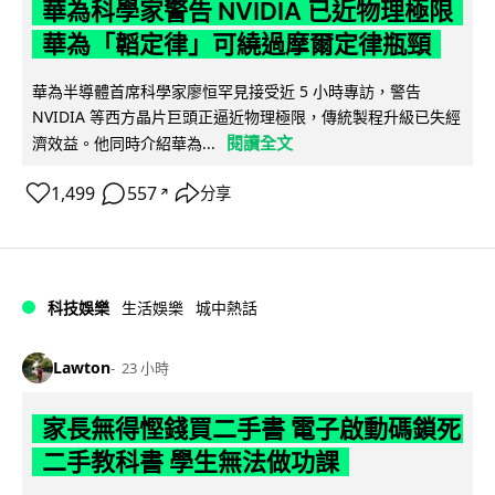
華為科學家警告 NVIDIA 已近物理極限
華為「韜定律」可繞過摩爾定律瓶頸
華為半導體首席科學家廖恒罕見接受近 5 小時專訪，警告
NVIDIA 等西方晶片巨頭正逼近物理極限，傳統製程升級已失經
閱讀全文
濟效益。他同時介紹華為...
1,499
557
分享
↗
科技娛樂
生活娛樂
城中熱話
Lawton
23 小時
家長無得慳錢買二手書 電子啟動碼鎖死
二手教科書 學生無法做功課