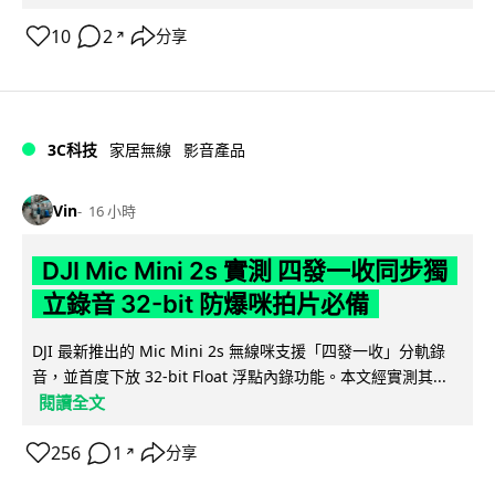
10
2
分享
↗
3C科技
家居無線
影音產品
Vin
16 小時
DJI Mic Mini 2s 實測 四發一收同步獨
立錄音 32-bit 防爆咪拍片必備
DJI 最新推出的 Mic Mini 2s 無線咪支援「四發一收」分軌錄
音，並首度下放 32-bit Float 浮點內錄功能。本文經實測其...
閱讀全文
256
1
分享
↗