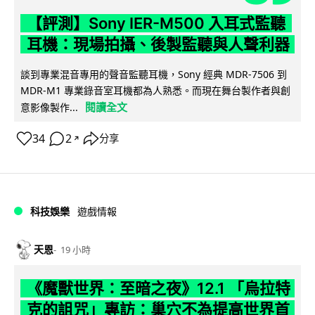
【評測】Sony IER-M500 入耳式監聽
耳機：現場拍攝、後製監聽與人聲利器
談到專業混音專用的聲音監聽耳機，Sony 經典 MDR-7506 到
MDR-M1 專業錄音室耳機都為人熟悉。而現在舞台製作者與創
閱讀全文
意影像製作...
34
2
分享
↗
科技娛樂
遊戲情報
天恩
19 小時
《魔獸世界：至暗之夜》12.1 「烏拉特
克的詛咒」專訪：巢穴不為提高世界首