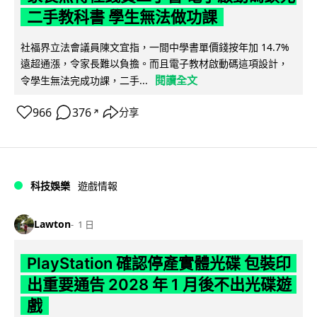
二手教科書 學生無法做功課
社福界立法會議員陳文宜指，一間中學書單價錢按年加 14.7%
遠超通漲，令家長難以負擔。而且電子教材啟動碼這項設計，
閱讀全文
令學生無法完成功課，二手...
966
376
分享
↗
科技娛樂
遊戲情報
Lawton
1 日
PlayStation 確認停產實體光碟 包裝印
出重要通告 2028 年 1 月後不出光碟遊
戲