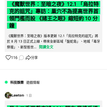
《魔獸世界：至暗之夜》12.1 「烏拉特
克的詛咒」專訪：巢穴不為提高世界首
領門檻而設 《諸王之眠》縮短約 10 分
鐘
《魔獸世界：至暗之夜》版本更新 12.1「烏拉特克的詛咒」將
於 8 月 13 日正式上線，帶來全新區域「盤蛇島」、地城「毒牙
閱讀全文
祭壇」、新型態世...
116
分享
科技娛樂
遊戲情報
Lawton
1 日