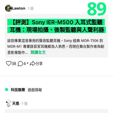
89
Lawton
1 日
【評測】Sony IER-M500 入耳式監聽
耳機：現場拍攝、後製監聽與人聲利器
談到專業混音專用的聲音監聽耳機，Sony 經典 MDR-7506 到
MDR-M1 專業錄音室耳機都為人熟悉。而現在舞台製作者與創
閱讀全文
意影像製作...
38
4
分享
↗
科技娛樂
遊戲情報
天恩
1 日