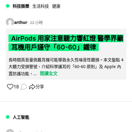
科技娛樂
生活科技
健康
arthur
22 小時
AirPods 用家注意聽力響紅燈 醫學界籲
耳機用戶謹守「60-60」鐵律
長時間高音量佩戴耳機可能導致永久性噪音性聽損。本文盤點 4
大聽力受損警號，介紹科學護耳的「60-60 原則」及 Apple 內
閱讀全文
置防護功能，...
18
分享
人工智能