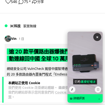
546
75
分享
↗
3C科技
家居無線
×
Vin
1 日
逾 20 款平價路由器爆後門 每 35 秒自
動連線回中國 全球 10 萬用家私隱堪憂
網絡安全公司 VulnCheck 揭發中國智博通電子（Zbtlink）生產
閱
的 20 多款路由器內置後門程式「Endlessdoors」（無盡...
讀全文
本網站正使用 Cookie
我們使用 Cookie 改善網站體驗。 繼續使用
🎵
981
222
⛶
分享
↗
我們的網站即表示您同意我們的
Cookie 政
策
。
📖 詳細評測
→