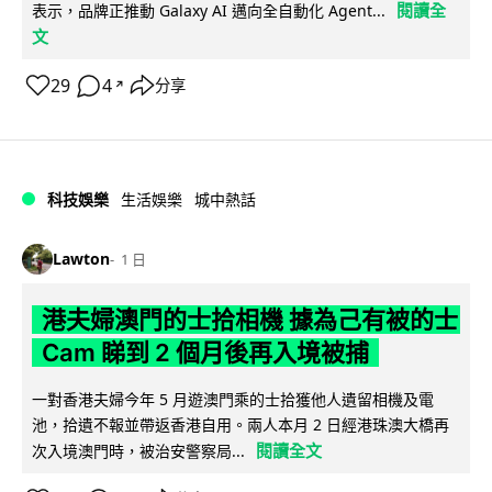
閱讀全
表示，品牌正推動 Galaxy AI 邁向全自動化 Agent...
文
29
4
分享
↗
科技娛樂
生活娛樂
城中熱話
Lawton
1 日
港夫婦澳門的士拾相機 據為己有被的士
Cam 睇到 2 個月後再入境被捕
一對香港夫婦今年 5 月遊澳門乘的士拾獲他人遺留相機及電
池，拾遺不報並帶返香港自用。兩人本月 2 日經港珠澳大橋再
閱讀全文
次入境澳門時，被治安警察局...