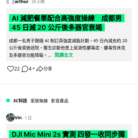
arthur
23 小時
AI 減肥餐單配合高強度操練 成都男
45 日減 20 公斤後多器官衰竭
成都一名男子跟隨 AI 制訂高強度減脂計劃，45 日內減去約 20
公斤後昏迷送院。醫生診斷他患上尿源性膿毒症、膿毒性休克
閱讀全文
及多器官功能障礙。...
22
4
分享
↗
3C科技
家居無線
影音產品
Vin
1 日
DJI Mic Mini 2s 實測 四發一收同步獨