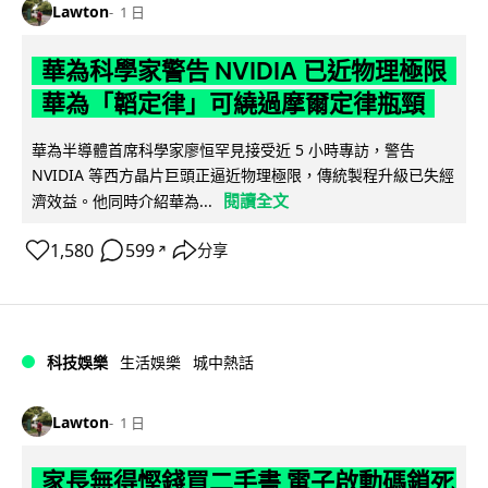
Lawton
1 日
華為科學家警告 NVIDIA 已近物理極限
華為「韜定律」可繞過摩爾定律瓶頸
華為半導體首席科學家廖恒罕見接受近 5 小時專訪，警告
NVIDIA 等西方晶片巨頭正逼近物理極限，傳統製程升級已失經
閱讀全文
濟效益。他同時介紹華為...
1,580
599
分享
↗
科技娛樂
生活娛樂
城中熱話
Lawton
1 日
家長無得慳錢買二手書 電子啟動碼鎖死