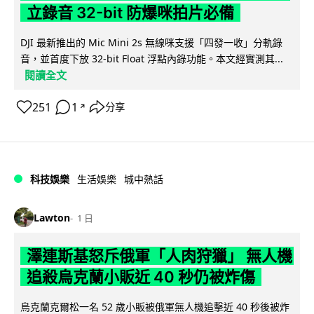
立錄音 32-bit 防爆咪拍片必備
DJI 最新推出的 Mic Mini 2s 無線咪支援「四發一收」分軌錄
音，並首度下放 32-bit Float 浮點內錄功能。本文經實測其...
閱讀全文
251
1
分享
↗
科技娛樂
生活娛樂
城中熱話
Lawton
1 日
澤連斯基怒斥俄軍「人肉狩獵」 無人機
追殺烏克蘭小販近 40 秒仍被炸傷
烏克蘭克爾松一名 52 歲小販被俄軍無人機追擊近 40 秒後被炸