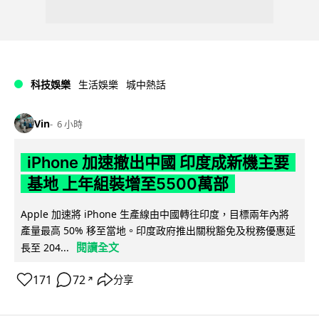
科技娛樂
生活娛樂
城中熱話
Vin
6 小時
iPhone 加速撤出中國 印度成新機主要
基地 上年組裝增至5500萬部
Apple 加速將 iPhone 生產線由中國轉往印度，目標兩年內將
產量最高 50% 移至當地。印度政府推出關稅豁免及稅務優惠延
閱讀全文
長至 204...
171
72
分享
↗