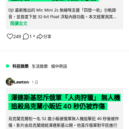
DJI 最新推出的 Mic Mini 2s 無線咪支援「四發一收」分軌錄
音，並首度下放 32-bit Float 浮點內錄功能。本文經實測其...
閱讀全文
249
1
分享
↗
科技娛樂
生活娛樂
城中熱話
Lawton
1 日
澤連斯基怒斥俄軍「人肉狩獵」 無人機
追殺烏克蘭小販近 40 秒仍被炸傷
烏克蘭克爾松一名 52 歲小販被俄軍無人機追擊近 40 秒後被炸
傷，影片由烏克蘭總統澤連斯基公開。他直斥俄軍對平民進行