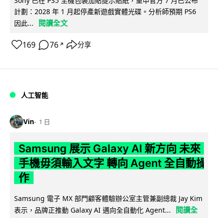
Sony 已在 PS5 主機包裝加貼提示貼紙，重申官方 7 月已公布
計劃：2028 年 1 月起停產新遊戲實體光碟。分析師預期 PS6
閱讀全文
因此...
169
76
分享
↗
人工智能
Vin
1 日
Samsung 展示 Galaxy AI 新方向 未來
手機毋須輸入文字 轉向 Agent 全自動操
作
Samsung 電子 MX 部門顧客體驗辦公室主管兼副總裁 Jay Kim
閱讀全
表示，品牌正推動 Galaxy AI 邁向全自動化 Agent...