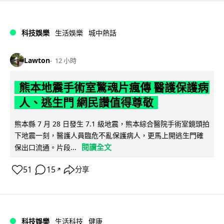
科技娛樂
生活娛樂
城中熱話
Lawton
12 小時
熊本地震手術室驚魂片瘋傳 醫護保護病
人、逃生門 網民讚值得尊敬
熊本縣 7 月 28 日發生 7.1 級地震，熊本綜合醫院手術室鏡頭拍
下地震一刻，醫護人員臨危不亂保護病人，更馬上開逃生門確
閱讀全文
保出口流通。片段...
51
15
分享
↗
科技娛樂
生活科技
健康