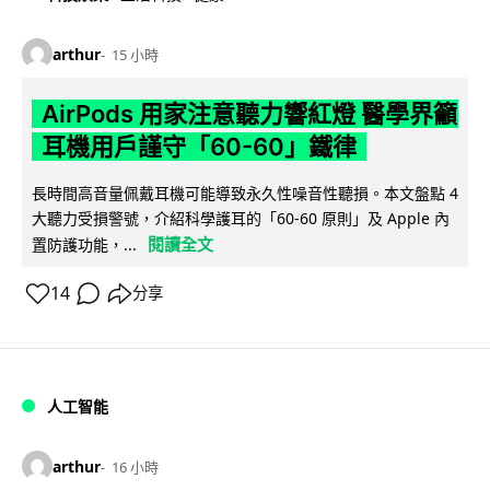
arthur
15 小時
AirPods 用家注意聽力響紅燈 醫學界籲
耳機用戶謹守「60-60」鐵律
長時間高音量佩戴耳機可能導致永久性噪音性聽損。本文盤點 4
大聽力受損警號，介紹科學護耳的「60-60 原則」及 Apple 內
閱讀全文
置防護功能，...
14
分享
人工智能
arthur
16 小時