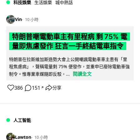
科技娛樂
生活娛樂
城中熱話
Vin
10 小時
特朗普嘲電動車主有里程病 剩 75% 電
量即焦慮發作 狂言一手終結電車指令
特朗普在拉斯維加斯造勢大會上公開嘲諷電動車車主患有「里
程焦慮病」，聲稱電量剩 75% 便發作，並重申已廢除電動車強
閱讀全文
制令。惟專業車媒隨即反駁，...
386
151
分享
↗
人工智能
Lawton
10 小時