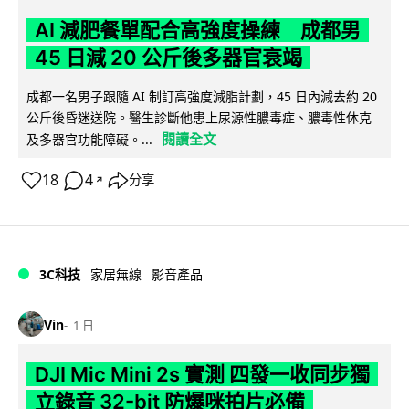
AI 減肥餐單配合高強度操練 成都男
45 日減 20 公斤後多器官衰竭
成都一名男子跟隨 AI 制訂高強度減脂計劃，45 日內減去約 20
公斤後昏迷送院。醫生診斷他患上尿源性膿毒症、膿毒性休克
閱讀全文
及多器官功能障礙。...
18
4
分享
↗
3C科技
家居無線
影音產品
Vin
1 日
DJI Mic Mini 2s 實測 四發一收同步獨
立錄音 32-bit 防爆咪拍片必備