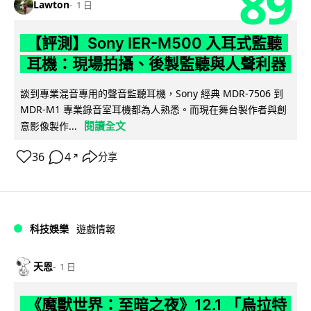
89
Lawton
1 日
【評測】Sony IER-M500 入耳式監聽
耳機：現場拍攝、後製監聽與人聲利器
談到專業混音專用的聲音監聽耳機，Sony 經典 MDR-7506 到
MDR-M1 專業錄音室耳機都為人熟悉。而現在舞台製作者與創
閱讀全文
意影像製作...
36
4
分享
↗
科技娛樂
遊戲情報
天恩
1 日
《魔獸世界：至暗之夜》12.1 「烏拉特