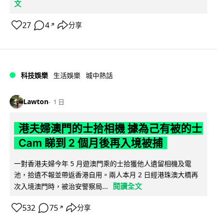
文
27
4
分享
↗
科技娛樂
生活娛樂
城中熱話
Lawton
1 日
港夫婦澳門的士拾相機 據為己有被的士
Cam 睇到 2 個月後再入境被捕
一對香港夫婦今年 5 月遊澳門乘的士拾獲他人遺留相機及電
池，拾遺不報並帶返香港自用。兩人本月 2 日經港珠澳大橋再
閱讀全文
次入境澳門時，被治安警察局...
532
75
分享
↗