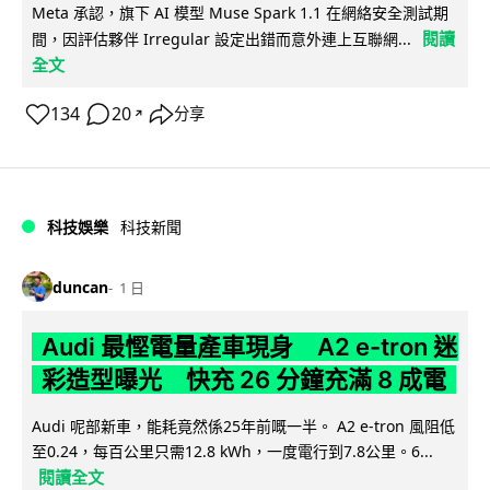
Meta 承認，旗下 AI 模型 Muse Spark 1.1 在網絡安全測試期
閱讀
間，因評估夥伴 Irregular 設定出錯而意外連上互聯網...
全文
134
20
分享
↗
科技娛樂
科技新聞
duncan
1 日
Audi 最慳電量產車現身 A2 e-tron 迷
彩造型曝光 快充 26 分鐘充滿 8 成電
Audi 呢部新車，能耗竟然係25年前嘅一半。 A2 e-tron 風阻低
至0.24，每百公里只需12.8 kWh，一度電行到7.8公里。6...
閱讀全文