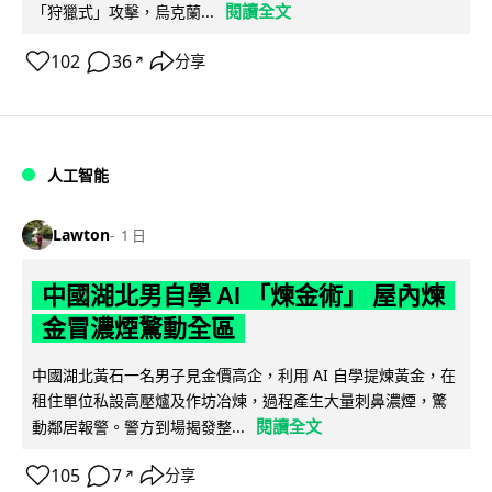
閱讀全文
「狩獵式」攻擊，烏克蘭...
102
36
分享
↗
人工智能
Lawton
1 日
中國湖北男自學 AI 「煉金術」 屋內煉
金冒濃煙驚動全區
中國湖北黃石一名男子見金價高企，利用 AI 自學提煉黃金，在
租住單位私設高壓爐及作坊冶煉，過程產生大量刺鼻濃煙，驚
閱讀全文
動鄰居報警。警方到場揭發整...
105
7
分享
↗