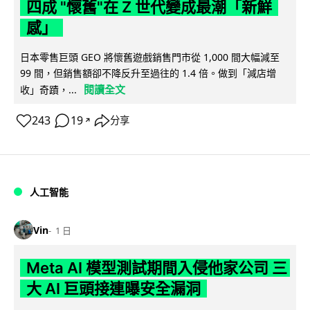
四成 "懷舊"在 Z 世代變成最潮「新鮮
感」
日本零售巨頭 GEO 將懷舊遊戲銷售門市從 1,000 間大幅減至
99 間，但銷售額卻不降反升至過往的 1.4 倍。做到「減店增
閱讀全文
收」奇蹟，...
243
19
分享
↗
人工智能
Vin
1 日
Meta AI 模型測試期間入侵他家公司 三
大 AI 巨頭接連曝安全漏洞