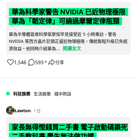
華為科學家警告 NVIDIA 已近物理極限
華為「韜定律」可繞過摩爾定律瓶頸
華為半導體首席科學家廖恒罕見接受近 5 小時專訪，警告
NVIDIA 等西方晶片巨頭正逼近物理極限，傳統製程升級已失經
閱讀全文
濟效益。他同時介紹華為...
1,546
593
分享
↗
科技娛樂
生活娛樂
城中熱話
Lawton
1 日
家長無得慳錢買二手書 電子啟動碼鎖死
二手教科書 學生無法做功課