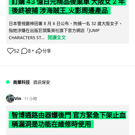
訂購 43 億日元精品後棄單 大阪女 2 年
後終被捕 涉海賊王,火影周邊產品
日本警視廳神田署 8 月 6 日公布，拘捕一名 32 歲大阪女子，
指她涉嫌在出版巨頭集英社旗下官方網店「JUMP
閱讀全文
CHARACTERS ST...
52
8
分享
↗
商業科技
資訊保安
Vin
11 小時
智博通路由器爆後門 官方緊急下架止血
稱漏洞是功能在維修時使用