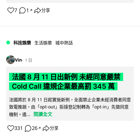
7
1
分享
↗
科技娛樂
生活娛樂
城中熱話
Vin
1 日
法國 8 月 11 日出新例 未經同意嚴禁
Cold Call 違規企業最高罰 345 萬
法國將於 8 月 11 日起實施新例，全面禁止企業未經消費者同意
致電推銷，由「opt-out」拒接登記制轉為「opt-in」先徵同意
閱讀全文
機制。違...
331
26
分享
↗