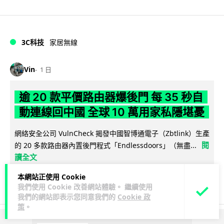
3C科技
家居無線
Vin
1 日
逾 20 款平價路由器爆後門 每 35 秒自
動連線回中國 全球 10 萬用家私隱堪憂
網絡安全公司 VulnCheck 揭發中國智博通電子（Zbtlink）生產
閱
的 20 多款路由器內置後門程式「Endlessdoors」（無盡...
讀全文
本網站正使用 Cookie
964
221
分享
↗
我們使用 Cookie 改善網站體驗。 繼續使用
我們的網站即表示您同意我們的
Cookie 政
策
。