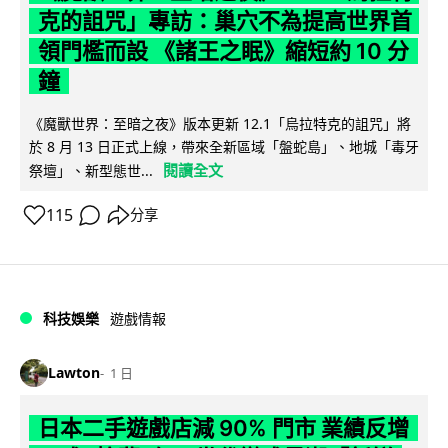
克的詛咒」專訪：巢穴不為提高世界首
領門檻而設 《諸王之眠》縮短約 10 分
鐘
《魔獸世界：至暗之夜》版本更新 12.1「烏拉特克的詛咒」將
於 8 月 13 日正式上線，帶來全新區域「盤蛇島」、地城「毒牙
閱讀全文
祭壇」、新型態世...
115
分享
科技娛樂
遊戲情報
Lawton
1 日
日本二手遊戲店減 90% 門市 業績反增