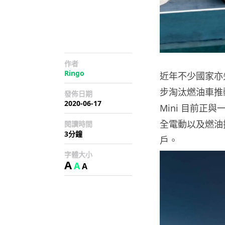
作者
Ringo
近年不少國家亦
步淘汰燃油車推
發佈日期
2020-06-17
Mini 目前正
全電動以及燃油
閱讀時間
3分鐘
戶。
字體大小
A
A
A