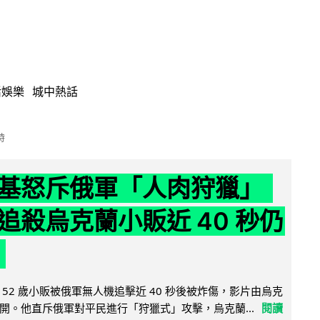
活娛樂
城中熱話
時
基怒斥俄軍「人肉狩獵」
追殺烏克蘭小販近 40 秒仍
52 歲小販被俄軍無人機追擊近 40 秒後被炸傷，影片由烏克
開。他直斥俄軍對平民進行「狩獵式」攻擊，烏克蘭...
閱讀