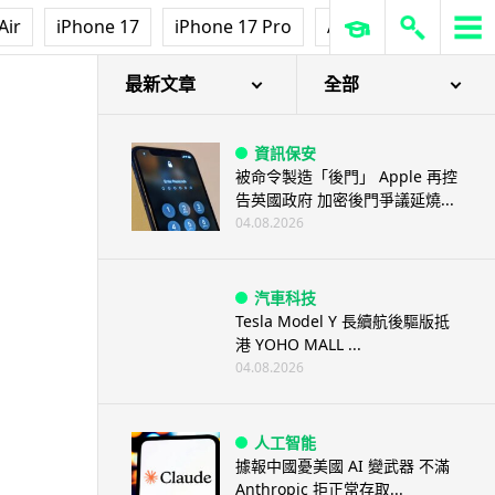
Air
iPhone 17
iPhone 17 Pro
AirPods Pro 3
Ap
最新文章
全部
資訊保安
被命令製造「後門」 Apple 再控
告英國政府 加密後門爭議延燒...
04.08.2026
汽車科技
Tesla Model Y 長續航後驅版抵
港 YOHO MALL ...
04.08.2026
人工智能
據報中國憂美國 AI 變武器 不滿
Anthropic 拒正常存取...