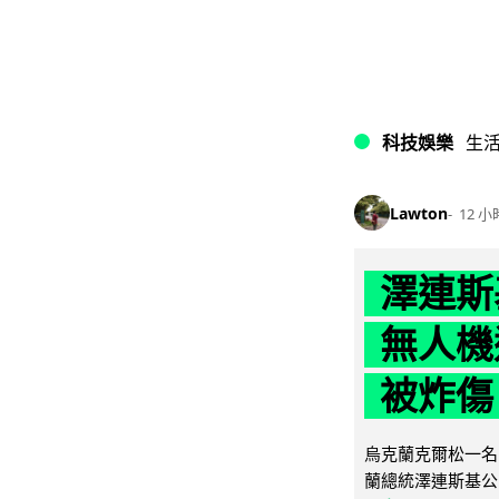
科技娛樂
生
Lawton
12 小
澤連斯
無人機
被炸傷
烏克蘭克爾松一名 
蘭總統澤連斯基公