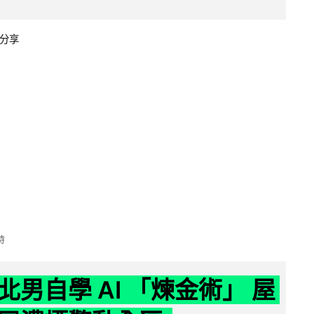
分享
時
北男自學 AI 「煉金術」 屋