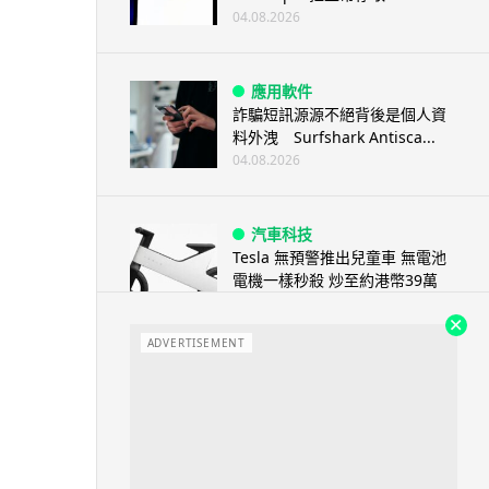
04.08.2026
應用軟件
詐騙短訊源源不絕背後是個人資
料外洩 Surfshark Antisca...
04.08.2026
汽車科技
Tesla 無預警推出兒童車 無電池
電機一樣秒殺 炒至約港幣39萬
04.08.2026
ADVERTISEMENT
iPhone app
歐盟再發功 Apple 終答應
iPhone 跨機剪貼簿將可貼 ...
04.08.2026