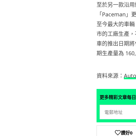
至於另一款沿用
「Paceman」
至今最大的車輛。
市的工廠生產，
車的推出日期將會
期生產量為 16
資料來源：
Auto
更多精彩文章每日
讚好
0