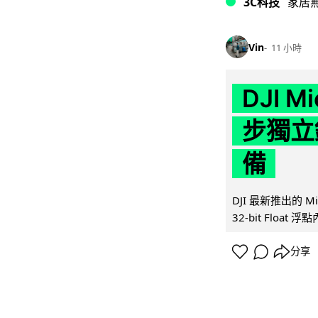
3C科技
家居
Vin
11 小時
DJI M
步獨立錄
備
DJI 最新推出的 
32-bit Float
分享