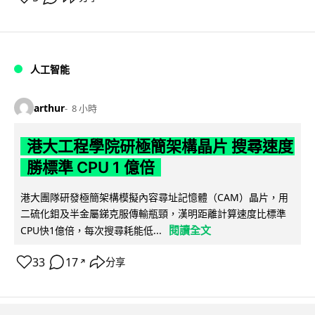
人工智能
arthur
8 小時
港大工程學院研極簡架構晶片 搜尋速度
勝標準 CPU 1 億倍
港大團隊研發極簡架構模擬內容尋址記憶體（CAM）晶片，用
二硫化鉬及半金屬銻克服傳輸瓶頸，漢明距離計算速度比標準
閱讀全文
CPU快1億倍，每次搜尋耗能低...
33
17
分享
↗