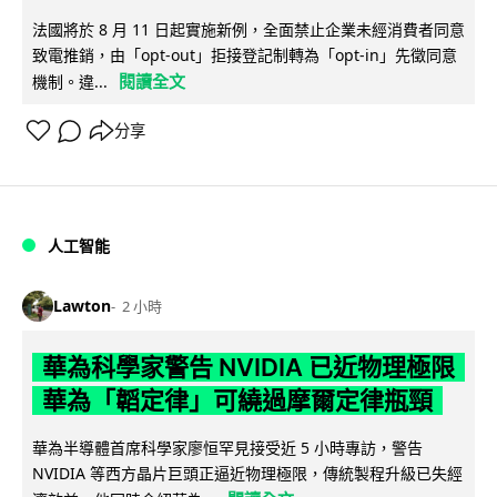
法國將於 8 月 11 日起實施新例，全面禁止企業未經消費者同意
致電推銷，由「opt-out」拒接登記制轉為「opt-in」先徵同意
閱讀全文
機制。違...
分享
人工智能
Lawton
2 小時
華為科學家警告 NVIDIA 已近物理極限
華為「韜定律」可繞過摩爾定律瓶頸
華為半導體首席科學家廖恒罕見接受近 5 小時專訪，警告
NVIDIA 等西方晶片巨頭正逼近物理極限，傳統製程升級已失經