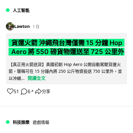
人工智能
Lawton
1 日
貨運火箭 沖繩飛台灣僅需 15 分鐘 Hop
Aero 將 550 磅貨物運送至 725 公里外
【真正用火箭送貨】美國初創 Hop Aero 公開自動駕駛貨運火
箭，聲稱可在 15 分鐘內將 250 公斤物資投送 750 公里外，並
閱讀全文
以沖繩...
51
6
分享
↗
科技娛樂
遊戲情報