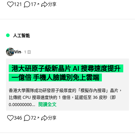
121
17
分享
↗
人工智能
Vin
1 日
港大研原子級新晶片 AI 搜尋速度提升
一億倍 手機人臉識別免上雲端
香港大學團隊成功研發原子級厚度的「模擬存內搜尋」晶片，
比傳統 CPU 搜尋速度快約 1 億倍，延遲低至 36 皮秒（即
閱讀全文
0.00000000...
346
72
分享
↗