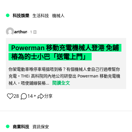
科技娛樂
生活科技
機械人
arthur
1 日
Powerman 移動充電機械人登港 免鋪
樁為的士小巴「送電上門」
你架電動車喺停車場搵唔到樁？有個機械人會自己行過嚟幫你
充電。THEi 高科院同內地公司研發出 Powerman 移動充電機
閱讀全文
械人，唔使鋪線裝樁...
28
14
分享
↗
商業科技
資訊保安