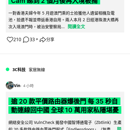
Cam 睇到 2 個月後再入境被捕
一對香港夫婦今年 5 月遊澳門乘的士拾獲他人遺留相機及電
池，拾遺不報並帶返香港自用。兩人本月 2 日經港珠澳大橋再
閱讀全文
次入境澳門時，被治安警察局...
210
33
分享
↗
3C科技
家居無線
Vin
4 小時
逾 20 款平價路由器爆後門 每 35 秒自
動連線回中國 全球 10 萬用家私隱堪憂
網絡安全公司 VulnCheck 揭發中國智博通電子（Zbtlink）生產
閱
的 20 多款路由器內置後門程式「Endlessdoors」（無盡...