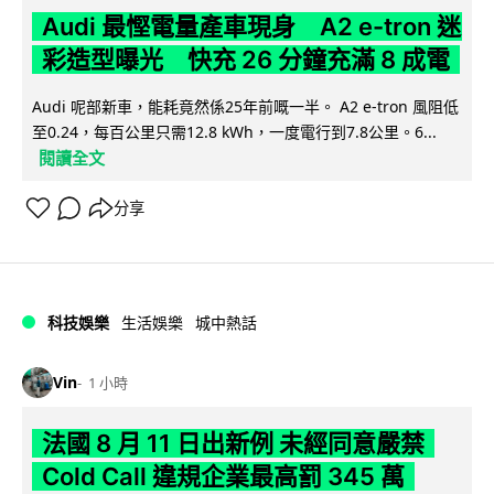
Audi 最慳電量產車現身 A2 e-tron 迷
彩造型曝光 快充 26 分鐘充滿 8 成電
Audi 呢部新車，能耗竟然係25年前嘅一半。 A2 e-tron 風阻低
至0.24，每百公里只需12.8 kWh，一度電行到7.8公里。6...
閱讀全文
分享
科技娛樂
生活娛樂
城中熱話
Vin
1 小時
法國 8 月 11 日出新例 未經同意嚴禁
Cold Call 違規企業最高罰 345 萬