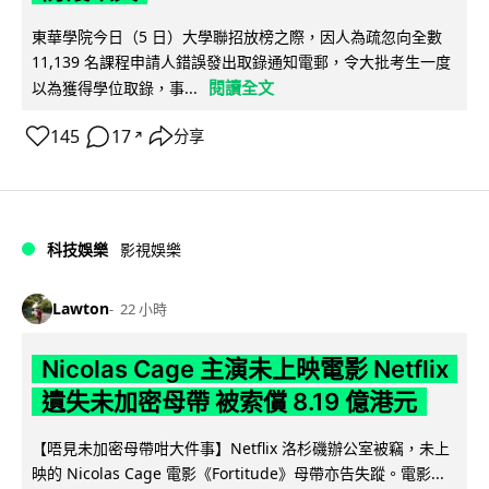
東華學院今日（5 日）大學聯招放榜之際，因人為疏忽向全數
11,139 名課程申請人錯誤發出取錄通知電郵，令大批考生一度
閱讀全文
以為獲得學位取錄，事...
145
17
分享
↗
科技娛樂
影視娛樂
Lawton
22 小時
Nicolas Cage 主演未上映電影 Netflix
遺失未加密母帶 被索償 8.19 億港元
【唔見未加密母帶咁大件事】Netflix 洛杉磯辦公室被竊，未上
映的 Nicolas Cage 電影《Fortitude》母帶亦告失蹤。電影...