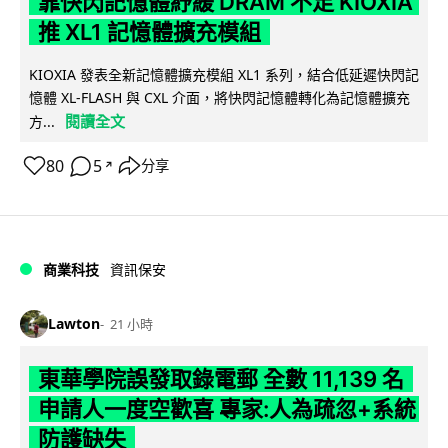
靠快閃記憶體紓緩 DRAM 不足 KIOXIA
推 XL1 記憶體擴充模組
KIOXIA 發表全新記憶體擴充模組 XL1 系列，結合低延遲快閃記
憶體 XL-FLASH 與 CXL 介面，將快閃記憶體轉化為記憶體擴充
閱讀全文
方...
80
5
分享
↗
商業科技
資訊保安
Lawton
21 小時
東華學院誤發取錄電郵 全數 11,139 名
申請人一度空歡喜 專家:人為疏忽+系統
防護缺失