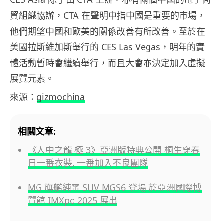
貿組織協辦，CTA 在聲明中指中國是重要的市場，
他們期望中國和歐美的關係改善有所改善。至於在
美國拉斯維加斯舉行的 CES Las Vegas，明年的實
體活動暫時會繼續舉行，而且大會亦決定加入虛擬
展覽元素。
來源：
gizmochina
相關文章:
《人中之龍 極 3》亞洲版特典公開 桐生穿春
日一番衣裝, 一番加入不良團隊
MG 旗艦純電 SUV MGS6 登場 於亞洲國際博
覽館 IMXpo 2025 展出