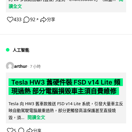
讀全文
433
92
分享
↗
人工智能
arthur
7 小時
Tesla HW3 舊硬件裝 FSD v14 Lite 頻
現過熱 部分電腦損毀車主須自費維修
Tesla 向 HW3 舊車款推送 FSD v14 Lite 系統，引發大量車主反
映自動駕駛電腦嚴重過熱，部分更觸發高溫保護甚至直接燒
閱讀全文
毀，須...
5
分享