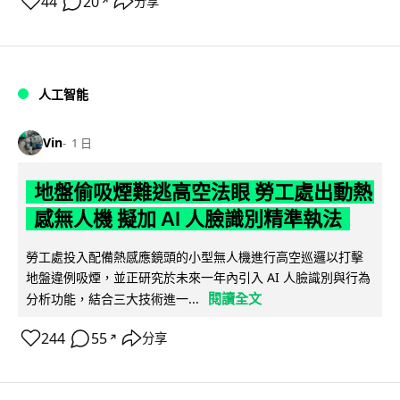
44
20
分享
↗
人工智能
Vin
1 日
地盤偷吸煙難逃高空法眼 勞工處出動熱
感無人機 擬加 AI 人臉識別精準執法
勞工處投入配備熱感應鏡頭的小型無人機進行高空巡邏以打擊
地盤違例吸煙，並正研究於未來一年內引入 AI 人臉識別與行為
閱讀全文
分析功能，結合三大技術進一...
244
55
分享
↗