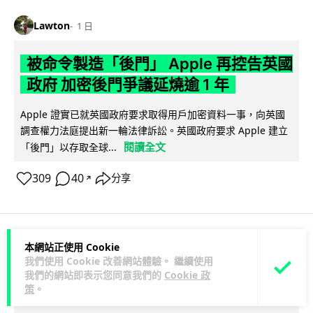
Lawton
1 日
被命令製造「後門」 Apple 再控告英國
政府 加密後門爭議延燒逾 1 年
Apple 證實已就英國政府要求取得用戶加密資料一事，向英國
調查權力法庭提出新一輪法律訴訟。英國政府要求 Apple 建立
閱讀全文
「後門」以存取全球...
309
40
分享
↗
本網站正使用 Cookie
科技娛樂
生活科技
汽車科技
我們使用 Cookie 改善網站體驗。 繼續使用
我們的網站即表示您同意我們的
Cookie 政
Lawton
策
。
1 日