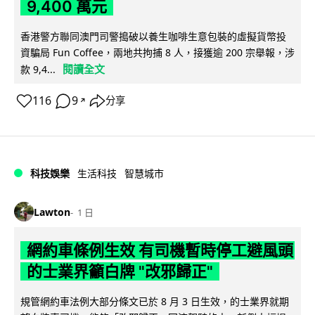
9,400 萬元
香港警方聯同澳門司警搗破以養生咖啡生意包裝的虛擬貨幣投
資騙局 Fun Coffee，兩地共拘捕 8 人，接獲逾 200 宗舉報，涉
閱讀全文
款 9,4...
116
9
分享
↗
科技娛樂
生活科技
智慧城市
Lawton
1 日
網約車條例生效 有司機暫時停工避風頭
的士業界籲白牌 "改邪歸正"
規管網約車法例大部分條文已於 8 月 3 日生效，的士業界就期