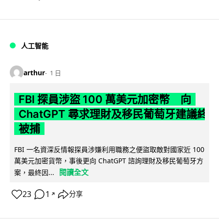
人工智能
arthur
1 日
FBI 探員涉盜 100 萬美元加密幣 向
ChatGPT 尋求理財及移民葡萄牙建議終
被捕
FBI 一名資深反情報探員涉嫌利用職務之便盜取敵對國家近 100
萬美元加密貨幣，事後更向 ChatGPT 諮詢理財及移民葡萄牙方
閱讀全文
案，最終因...
23
1
分享
↗