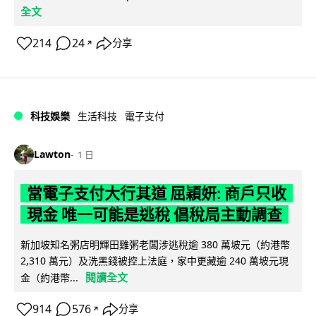
全文
214
24
分享
↗
科技娛樂
生活科技
電子支付
Lawton
1 日
當電子支付大行其道 屈穎妍: 商戶只收
現金 唯一可能是逃稅 倡稅局主動調查
新加坡知名粥店明輝田雞粥老闆涉逃稅逾 380 萬坡元（約港幣
2,310 萬元）及洗黑錢被控上法庭，家中更藏逾 240 萬坡元現
閱讀全文
金（約港幣...
914
576
分享
↗