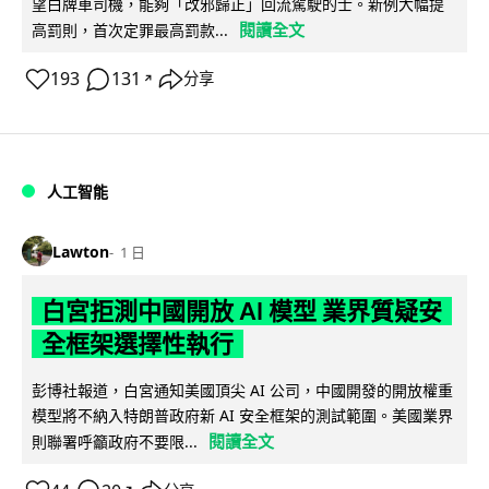
望白牌車司機，能夠「改邪歸正」回流駕駛的士。新例大幅提
閱讀全文
高罰則，首次定罪最高罰款...
193
131
分享
↗
人工智能
Lawton
1 日
白宮拒測中國開放 AI 模型 業界質疑安
全框架選擇性執行
彭博社報道，白宮通知美國頂尖 AI 公司，中國開發的開放權重
模型將不納入特朗普政府新 AI 安全框架的測試範圍。美國業界
閱讀全文
則聯署呼籲政府不要限...