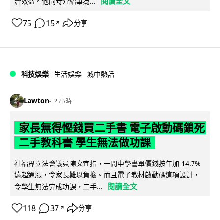
閱讀全文
濟效益。他同時介紹華為...
75
15
分享
↗
科技娛樂
生活娛樂
城中熱話
Lawton
2 小時
家長無得慳錢買二手書 電子啟動碼鎖死
二手教科書 學生無法做功課
社福界立法會議員陳文宜指，一間中學書單價錢按年加 14.7%
遠超通漲，令家長難以負擔。而且電子教材啟動碼這項設計，
閱讀全文
令學生無法完成功課，二手...
118
37
分享
↗