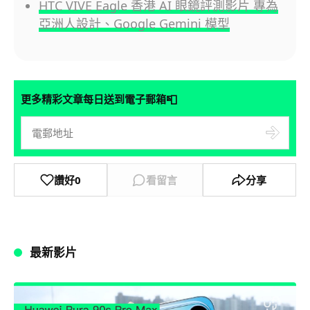
HTC VIVE Eagle 香港 AI 眼鏡評測影片 專為
亞洲人設計、Google Gemini 模型
📮
更多精彩文章每日送到電子郵箱
讚好
0
看留言
分享
最新影片