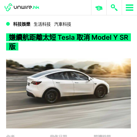
WWDC 2026
GenAI 與雲端科技專區
ERP 與商業 AI
嫌續航距離太短 Tesla 取消 Model Y SR 版
科技娛樂
生活科技
汽車科技
嫌續航距離太短 Tesla 取消 Model Y SR
版
作者
發佈日期
閱讀時間