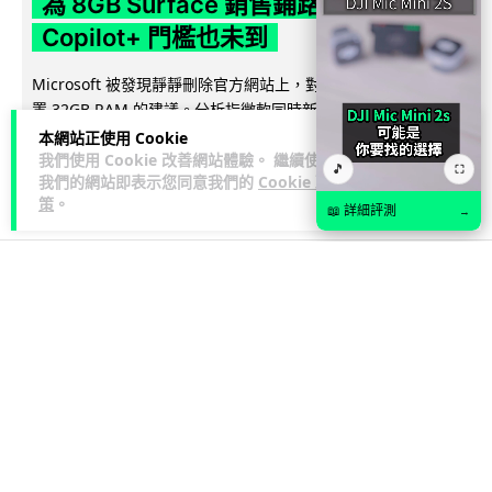
為 8GB Surface 銷售鋪路 連自家
Copilot+ 門檻也未到
Microsoft 被發現靜靜刪除官方網站上，對遊戲玩家要為電腦配
置 32GB RAM 的建議。分析指微軟同時新推出的 8GB RAM 入
閱讀全文
門...
本網站正使用 Cookie
我們使用 Cookie 改善網站體驗。 繼續使用
🎵
⛶
我們的網站即表示您同意我們的
Cookie 政
152
13
分享
↗
策
。
📖 詳細評測
→
科技娛樂
科技新聞
arthur
18 分
冷氣 24 小時長開電費更平？內地網民
實測結果兩極 專家拆解慳電邏輯