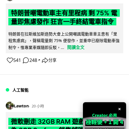
特朗普嘲電動車主有里程病 剩 75% 電
量即焦慮發作 狂言一手終結電車指令
特朗普在拉斯維加斯造勢大會上公開嘲諷電動車車主患有「里
程焦慮病」，聲稱電量剩 75% 便發作，並重申已廢除電動車強
閱讀全文
制令。惟專業車媒隨即反駁，...
541
248
分享
↗
人工智能
Lawton
20 小時
×
微軟刪走 32GB RAM 遊戲建議 分析: