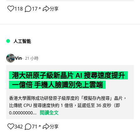
118
17
分享
↗
人工智能
Vin
21 小時
港大研原子級新晶片 AI 搜尋速度提升
一億倍 手機人臉識別免上雲端
香港大學團隊成功研發原子級厚度的「模擬存內搜尋」晶片，
比傳統 CPU 搜尋速度快約 1 億倍，延遲低至 36 皮秒（即
閱讀全文
0.00000000...
342
71
分享
↗