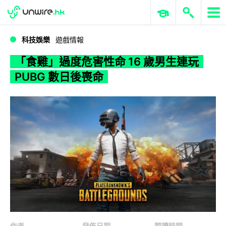
WWDC 2026
GenAI 與雲端科技專區
ERP 與商業 AI
「食雞」過度危害性命 16 歲男生連玩 PUBG 數日後喪命
科技娛樂
遊戲情報
「食雞」過度危害性命 16 歲男生連玩
PUBG 數日後喪命
作者
發佈日期
閱讀時間