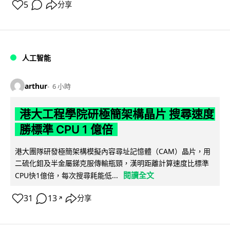
5
分享
人工智能
arthur
6 小時
港大工程學院研極簡架構晶片 搜尋速度
勝標準 CPU 1 億倍
港大團隊研發極簡架構模擬內容尋址記憶體（CAM）晶片，用
二硫化鉬及半金屬銻克服傳輸瓶頸，漢明距離計算速度比標準
閱讀全文
CPU快1億倍，每次搜尋耗能低...
31
13
分享
↗