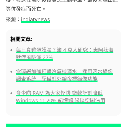
等併發症而死亡。
來源：
indiatvnews
相關文章:
每日食雞蛋護腦？逾 4 萬人研究：患阿茲海
默症風險減 27%
食環署加強打擊冷氣機滴水 採用滴水錄像
調查系統 配備紅外線夜視錄像功能
食少啲 RAM 為大家慳錢 微軟計劃降低
Windows 11 20% 記憶體,磁碟空間佔用