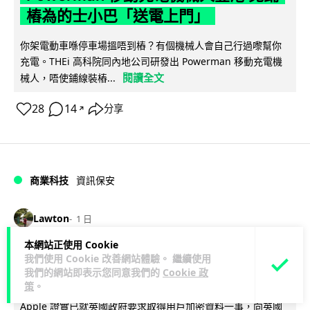
樁為的士小巴「送電上門」
你架電動車喺停車場搵唔到樁？有個機械人會自己行過嚟幫你
充電。THEi 高科院同內地公司研發出 Powerman 移動充電機
閱讀全文
械人，唔使鋪線裝樁...
28
14
分享
↗
商業科技
資訊保安
Lawton
1 日
本網站正使用 Cookie
被命令製造「後門」 Apple 再控告英國
我們使用 Cookie 改善網站體驗。 繼續使用
我們的網站即表示您同意我們的
Cookie 政
政府 加密後門爭議延燒逾 1 年
策
。
Apple 證實已就英國政府要求取得用戶加密資料一事，向英國