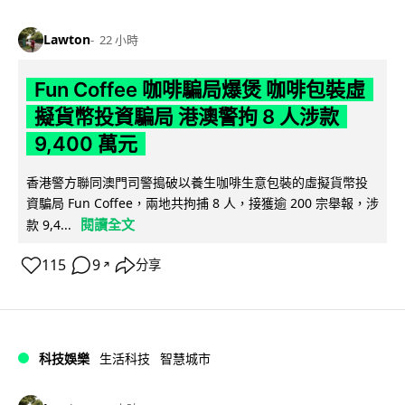
Lawton
22 小時
Fun Coffee 咖啡騙局爆煲 咖啡包裝虛
擬貨幣投資騙局 港澳警拘 8 人涉款
9,400 萬元
香港警方聯同澳門司警搗破以養生咖啡生意包裝的虛擬貨幣投
資騙局 Fun Coffee，兩地共拘捕 8 人，接獲逾 200 宗舉報，涉
閱讀全文
款 9,4...
115
9
分享
↗
科技娛樂
生活科技
智慧城市