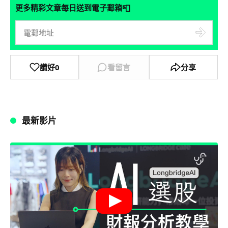
📮
更多精彩文章每日送到電子郵箱
讚好
0
看留言
分享
最新影片