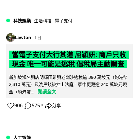
科技娛樂
生活科技
電子支付
Lawton
1 日
當電子支付大行其道 屈穎妍: 商戶只收
現金 唯一可能是逃稅 倡稅局主動調查
新加坡知名粥店明輝田雞粥老闆涉逃稅逾 380 萬坡元（約港幣
2,310 萬元）及洗黑錢被控上法庭，家中更藏逾 240 萬坡元現
閱讀全文
金（約港幣...
906
575
分享
↗
人工智能