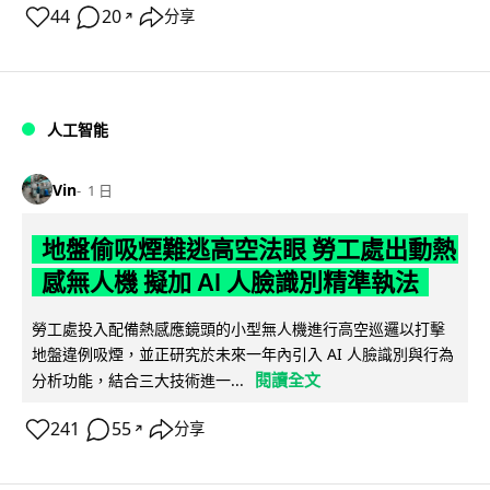
44
20
分享
↗
人工智能
Vin
1 日
地盤偷吸煙難逃高空法眼 勞工處出動熱
感無人機 擬加 AI 人臉識別精準執法
勞工處投入配備熱感應鏡頭的小型無人機進行高空巡邏以打擊
地盤違例吸煙，並正研究於未來一年內引入 AI 人臉識別與行為
閱讀全文
分析功能，結合三大技術進一...
241
55
分享
↗