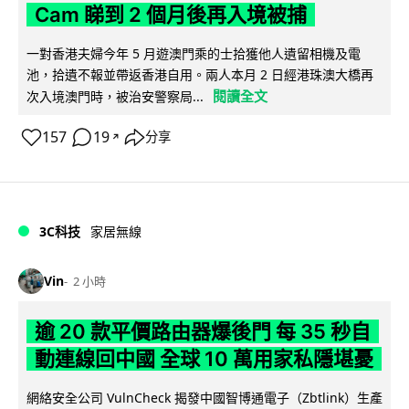
Cam 睇到 2 個月後再入境被捕
一對香港夫婦今年 5 月遊澳門乘的士拾獲他人遺留相機及電
池，拾遺不報並帶返香港自用。兩人本月 2 日經港珠澳大橋再
閱讀全文
次入境澳門時，被治安警察局...
157
19
分享
↗
3C科技
家居無線
Vin
2 小時
逾 20 款平價路由器爆後門 每 35 秒自
動連線回中國 全球 10 萬用家私隱堪憂
網絡安全公司 VulnCheck 揭發中國智博通電子（Zbtlink）生產