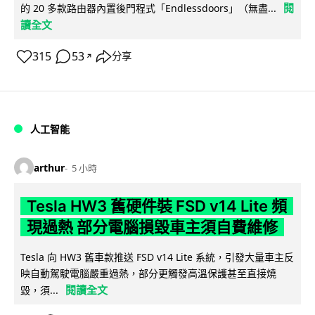
閱
的 20 多款路由器內置後門程式「Endlessdoors」（無盡...
讀全文
315
53
分享
↗
人工智能
arthur
5 小時
Tesla HW3 舊硬件裝 FSD v14 Lite 頻
現過熱 部分電腦損毀車主須自費維修
Tesla 向 HW3 舊車款推送 FSD v14 Lite 系統，引發大量車主反
映自動駕駛電腦嚴重過熱，部分更觸發高溫保護甚至直接燒
閱讀全文
毀，須...