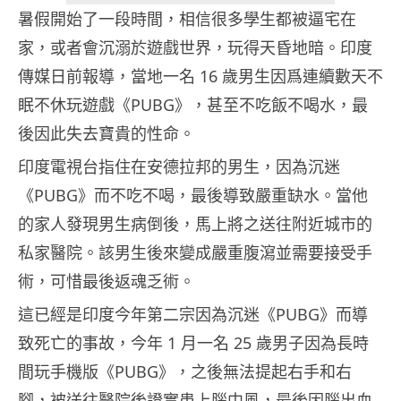
暑假開始了一段時間，相信很多學生都被逼宅在
家，或者會沉溺於遊戲世界，玩得天昏地暗。印度
傳媒日前報導，當地一名 16 歲男生因爲連續數天不
眠不休玩遊戲《PUBG》，甚至不吃飯不喝水，最
後因此失去寶貴的性命。
印度電視台指住在安德拉邦的男生，因為沉迷
《PUBG》而不吃不喝，最後導致嚴重缺水。當他
的家人發現男生病倒後，馬上將之送往附近城市的
私家醫院。該男生後來變成嚴重腹瀉並需要接受手
術，可惜最後返魂乏術。
這已經是印度今年第二宗因為沉迷《PUBG》而導
致死亡的事故，今年 1 月一名 25 歲男子因為長時
間玩手機版《PUBG》，之後無法提起右手和右
腳，被送往醫院後證實患上腦中風，最後因腦出血