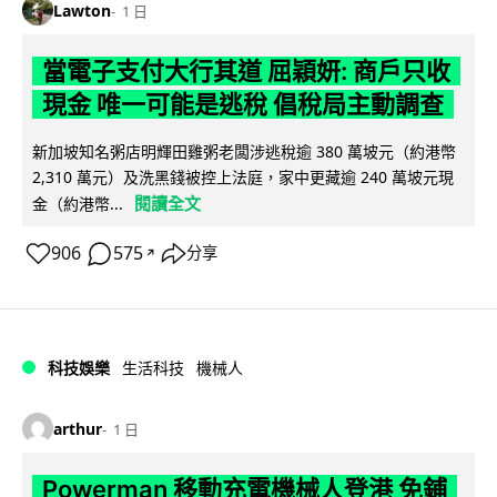
Lawton
1 日
當電子支付大行其道 屈穎妍: 商戶只收
現金 唯一可能是逃稅 倡稅局主動調查
新加坡知名粥店明輝田雞粥老闆涉逃稅逾 380 萬坡元（約港幣
2,310 萬元）及洗黑錢被控上法庭，家中更藏逾 240 萬坡元現
閱讀全文
金（約港幣...
906
575
分享
↗
科技娛樂
生活科技
機械人
arthur
1 日
Powerman 移動充電機械人登港 免鋪