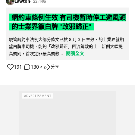
Lawton
22 小時
網約車條例生效 有司機暫時停工避風頭
的士業界籲白牌 "改邪歸正"
規管網約車法例大部分條文已於 8 月 3 日生效，的士業界就期
望白牌車司機，能夠「改邪歸正」回流駕駛的士。新例大幅提
閱讀全文
高罰則，首次定罪最高罰款...
191
130
分享
↗
ADVERTISEMENT