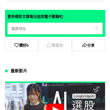
📮
更多精彩文章每日送到電子郵箱
讚好
0
看留言
分享
最新影片