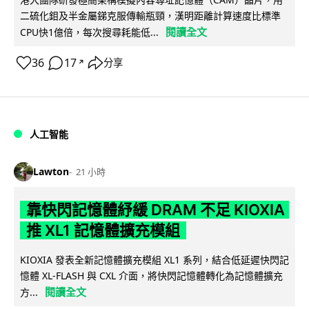
二硫化鉬及半金屬銻克服傳輸瓶頸，漢明距離計算速度比標準
閱讀全文
CPU快1億倍，每次搜尋耗能低...
36
17
分享
↗
人工智能
Lawton
21 小時
靠快閃記憶體紓緩 DRAM 不足 KIOXIA
推 XL1 記憶體擴充模組
KIOXIA 發表全新記憶體擴充模組 XL1 系列，結合低延遲快閃記
憶體 XL-FLASH 與 CXL 介面，將快閃記憶體轉化為記憶體擴充
閱讀全文
方...