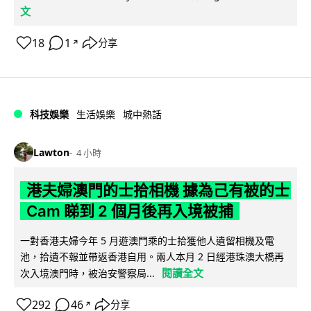
文
18
1
分享
↗
科技娛樂
生活娛樂
城中熱話
Lawton
4 小時
港夫婦澳門的士拾相機 據為己有被的士
Cam 睇到 2 個月後再入境被捕
一對香港夫婦今年 5 月遊澳門乘的士拾獲他人遺留相機及電
池，拾遺不報並帶返香港自用。兩人本月 2 日經港珠澳大橋再
閱讀全文
次入境澳門時，被治安警察局...
292
46
分享
↗