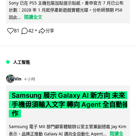
Sony 已在 PS5 主機包裝加貼提示貼紙，重申官方 7 月已公布
計劃：2028 年 1 月起停產新遊戲實體光碟。分析師預期 PS6
閱讀全文
因此...
81
42
分享
↗
人工智能
Vin
4 小時
Samsung 展示 Galaxy AI 新方向 未來
手機毋須輸入文字 轉向 Agent 全自動操
作
Samsung 電子 MX 部門顧客體驗辦公室主管兼副總裁 Jay Kim
閱讀全
表示，品牌正推動 Galaxy AI 邁向全自動化 Agent...