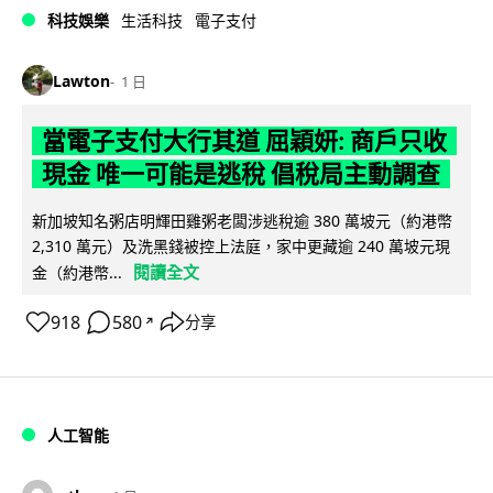
科技娛樂
生活科技
電子支付
Lawton
1 日
當電子支付大行其道 屈穎妍: 商戶只收
現金 唯一可能是逃稅 倡稅局主動調查
新加坡知名粥店明輝田雞粥老闆涉逃稅逾 380 萬坡元（約港幣
2,310 萬元）及洗黑錢被控上法庭，家中更藏逾 240 萬坡元現
閱讀全文
金（約港幣...
918
580
分享
↗
人工智能