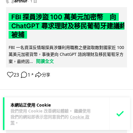
arthur
1 日
FBI 探員涉盜 100 萬美元加密幣 向
ChatGPT 尋求理財及移民葡萄牙建議終
被捕
FBI 一名資深反情報探員涉嫌利用職務之便盜取敵對國家近 100
萬美元加密貨幣，事後更向 ChatGPT 諮詢理財及移民葡萄牙方
閱讀全文
案，最終因...
23
1
分享
↗
本網站正使用 Cookie
科技娛樂
生活科技
機械人
我們使用 Cookie 改善網站體驗。 繼續使用
我們的網站即表示您同意我們的
Cookie 政
arthur
1 日
策
。