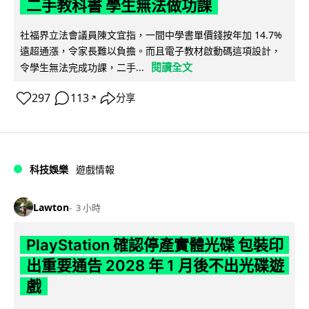
二手教科書 學生無法做功課
社福界立法會議員陳文宜指，一間中學書單價錢按年加 14.7%
遠超通漲，令家長難以負擔。而且電子教材啟動碼這項設計，
閱讀全文
令學生無法完成功課，二手...
297
113
分享
↗
科技娛樂
遊戲情報
Lawton
3 小時
PlayStation 確認停產實體光碟 包裝印
出重要通告 2028 年 1 月後不出光碟遊
戲