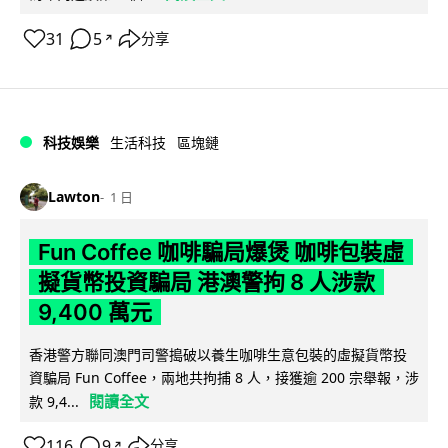
31
5
分享
↗
科技娛樂
生活科技
區塊鏈
Lawton
1 日
Fun Coffee 咖啡騙局爆煲 咖啡包裝虛
擬貨幣投資騙局 港澳警拘 8 人涉款
9,400 萬元
香港警方聯同澳門司警搗破以養生咖啡生意包裝的虛擬貨幣投
資騙局 Fun Coffee，兩地共拘捕 8 人，接獲逾 200 宗舉報，涉
閱讀全文
款 9,4...
116
9
分享
↗