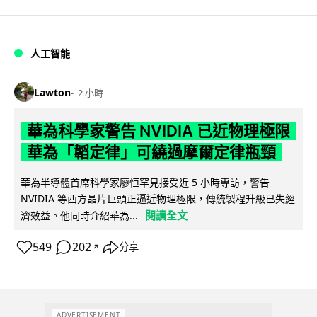
人工智能
Lawton
2 小時
華為科學家警告 NVIDIA 已近物理極限
華為「韜定律」可繞過摩爾定律瓶頸
華為半導體首席科學家廖恒罕見接受近 5 小時專訪，警告
NVIDIA 等西方晶片巨頭正逼近物理極限，傳統製程升級已失經
閱讀全文
濟效益。他同時介紹華為...
549
202
分享
↗
ADVERTISEMENT