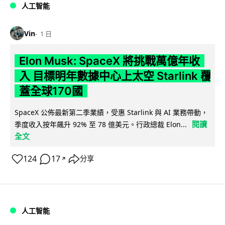
人工智能
Vin
1 日
Elon Musk: SpaceX 將挑戰萬億年收
入 目標明年數據中心上太空 Starlink 覆
蓋全球170國
SpaceX 公佈最新第二季業績，受惠 Starlink 與 AI 業務帶動，
閱讀
季度收入按年飆升 92% 至 78 億美元。行政總裁 Elon...
全文
124
17
分享
↗
人工智能