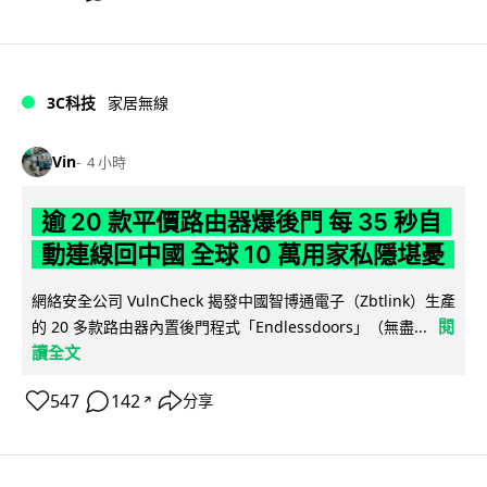
3C科技
家居無線
Vin
4 小時
逾 20 款平價路由器爆後門 每 35 秒自
動連線回中國 全球 10 萬用家私隱堪憂
網絡安全公司 VulnCheck 揭發中國智博通電子（Zbtlink）生產
閱
的 20 多款路由器內置後門程式「Endlessdoors」（無盡...
讀全文
547
142
分享
↗