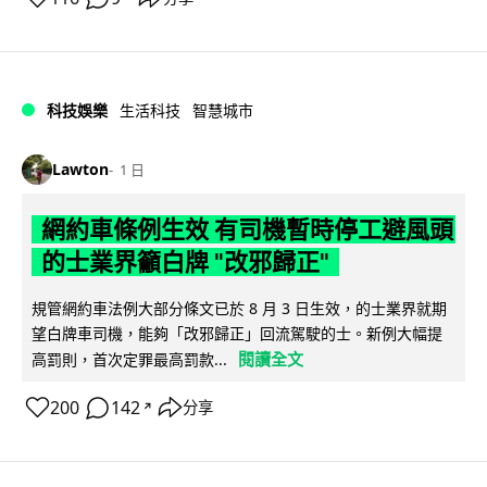
科技娛樂
生活科技
智慧城市
Lawton
1 日
網約車條例生效 有司機暫時停工避風頭
的士業界籲白牌 "改邪歸正"
規管網約車法例大部分條文已於 8 月 3 日生效，的士業界就期
望白牌車司機，能夠「改邪歸正」回流駕駛的士。新例大幅提
閱讀全文
高罰則，首次定罪最高罰款...
200
142
分享
↗