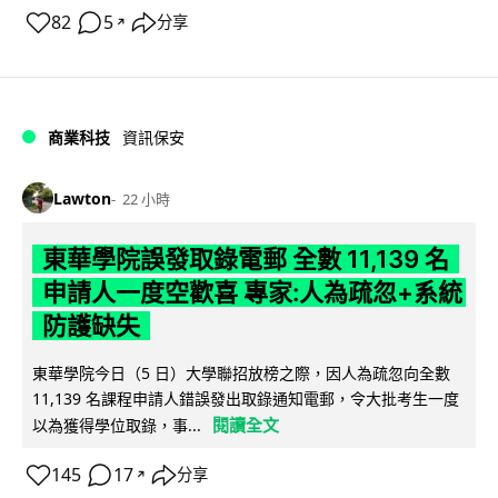
82
5
分享
↗
商業科技
資訊保安
Lawton
22 小時
東華學院誤發取錄電郵 全數 11,139 名
申請人一度空歡喜 專家:人為疏忽+系統
防護缺失
東華學院今日（5 日）大學聯招放榜之際，因人為疏忽向全數
11,139 名課程申請人錯誤發出取錄通知電郵，令大批考生一度
閱讀全文
以為獲得學位取錄，事...
145
17
分享
↗