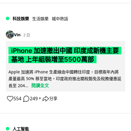
科技娛樂
生活娛樂
城中熱話
Vin
2 日
iPhone 加速撤出中國 印度成新機主要
基地 上年組裝增至5500萬部
Apple 加速將 iPhone 生產線由中國轉往印度，目標兩年內將
產量最高 50% 移至當地。印度政府推出關稅豁免及稅務優惠延
閱讀全文
長至 204...
554
249
分享
↗
人工智能