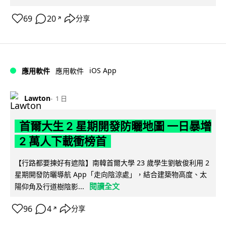
69
20
分享
↗
iOS App
應用軟件
應用軟件
Lawton
1 日
首爾大生 2 星期開發防曬地圖 一日暴增
2 萬人下載衝榜首
【行路都要揀好有遮陰】南韓首爾大學 23 歲學生劉敏俊利用 2
星期開發防曬導航 App「走向陰涼處」，結合建築物高度、太
閱讀全文
陽仰角及行道樹陰影...
96
4
分享
↗