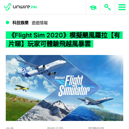
WWDC 2026
GenAI 與雲端科技專區
ERP 與商業 AI
《Flight Sim 2020》模擬颶風蘿拉【有片睇】玩家可體驗飛越風暴雲
科技娛樂
遊戲情報
《Flight Sim 2020》模擬颶風蘿拉【有
片睇】玩家可體驗飛越風暴雲
作者
發佈日期
閱讀時間