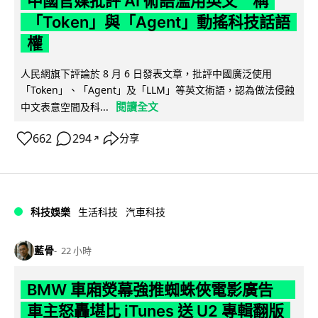
中國官媒批評 AI 術語濫用英文 稱
「Token」與「Agent」動搖科技話語
權
人民網旗下評論於 8 月 6 日發表文章，批評中國廣泛使用
「Token」、「Agent」及「LLM」等英文術語，認為做法侵蝕
閱讀全文
中文表意空間及科...
662
294
分享
↗
科技娛樂
生活科技
汽車科技
藍骨
22 小時
BMW 車廂熒幕強推蜘蛛俠電影廣告
車主怒轟堪比 iTunes 送 U2 專輯翻版