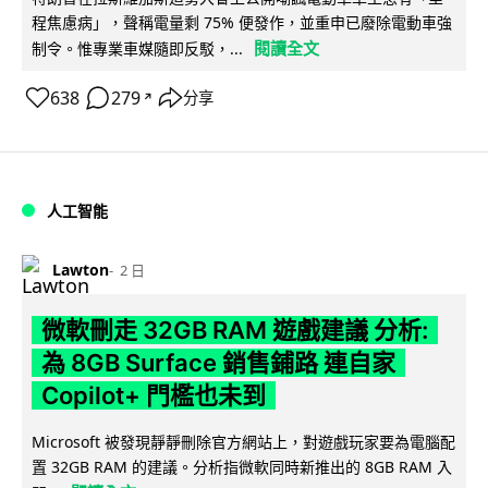
程焦慮病」，聲稱電量剩 75% 便發作，並重申已廢除電動車強
閱讀全文
制令。惟專業車媒隨即反駁，...
638
279
分享
↗
人工智能
Lawton
2 日
微軟刪走 32GB RAM 遊戲建議 分析:
為 8GB Surface 銷售鋪路 連自家
Copilot+ 門檻也未到
Microsoft 被發現靜靜刪除官方網站上，對遊戲玩家要為電腦配
置 32GB RAM 的建議。分析指微軟同時新推出的 8GB RAM 入