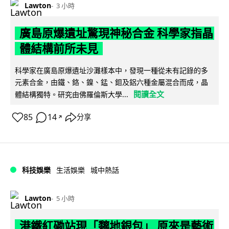
Lawton
3 小時
廣島原爆遺址驚現神秘合金 科學家指晶
體結構前所未見
科學家在廣島原爆遺址沙灘樣本中，發現一種從未有記錄的多
元素合金，由鐵、鉻、鎳、錳、鉬及鋁六種金屬混合而成，晶
閱讀全文
體結構獨特。研究由佛羅倫斯大學...
85
14
分享
↗
科技娛樂
生活娛樂
城中熱話
Lawton
5 小時
港鐵紅磡站現「黐地銀包」 原來是藝術