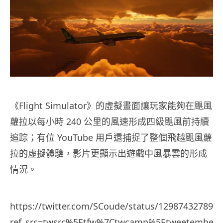
《Flight Simulator》的虛擬畫面讓玩家能夠在颶風
蘿拉以每小時 240 公里的風速形成四級颶風前持續
追踪；有位 YouTube 用戶還捕捉了整個飛越颶風蘿
拉的虛擬體驗，影片更顯示出遊戲中風暴雲的形成
情況。
https://twitter.com/SCoude/status/129874327890
ref_src=twsrc%5Etfw%7Ctwcamp%5Etweetembed