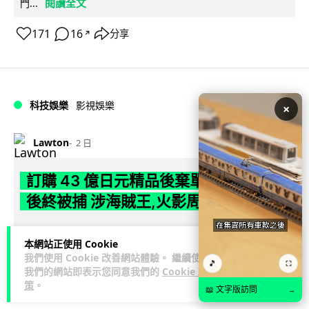
閱讀全文
門...
171
16
分享
↗
科技娛樂
影視娛樂
×
Lawton
2 日
訂購 43 億日元精品後棄單 大阪女 2 年
後終被捕 涉海賊王,火影周邊產品
日本警視廳神田署 8 月 6 日公布，拘捕一名 32 歲大阪女子，
本網站正使用 Cookie
指她涉嫌在出版巨頭集英社旗下官方網店「JUMP
我們使用 Cookie 改善網站體驗。 繼續使用
閱讀全文
CHARACTERS ST...
🎵
⛶
我們的網站即表示您同意我們的
Cookie 政
策
。
📖 文字版訪問
→
79
10
分享
↗