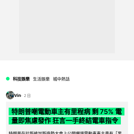
科技娛樂
生活娛樂
城中熱話
Vin
2 日
特朗普嘲電動車主有里程病 剩 75% 電
量即焦慮發作 狂言一手終結電車指令
特朗普在拉斯維加斯造勢大會上公開嘲諷電動車車主患有「里