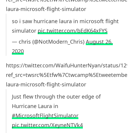
laura-microsoft-flight-simulator
so i saw hurricane laura in microsoft flight
simulator
pic.twitter.com/bEdK64xFYS
— chris (@NotModern_Chris)
August 26,
2020
https://twitter.com/WaifuHunterNyan/status/129
ref_src=twsrc%5Etfw%7Ctwcamp%5Etweetembed
laura-microsoft-flight-simulator
Just flew through the outer edge of
Hurricane Laura in
#MicrosoftFlightSimulator
pic.twitter.com/XeyneNTVk4