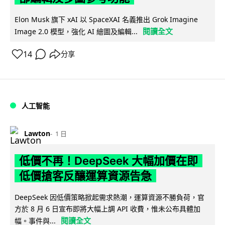
Elon Musk 旗下 xAI 以 SpaceXAI 名義推出 Grok Imagine
閱讀全文
Image 2.0 模型，強化 AI 繪圖及編輯...
14
分享
人工智能
Lawton
1 日
低價不再！DeepSeek 大幅加價在即
低價搶客反釀運算資源告急
DeepSeek 因低價策略掀起需求熱潮，運算資源不勝負荷，官
方於 8 月 6 日宣布即將大幅上調 API 收費，惟未公布具體加
閱讀全文
幅。事件與...