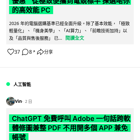
優惠 從極致便攜到電競標竿 揀選啱你
的高效能 PC
2026 年的電腦選購基準已經全面升級。除了基本效能，「極致
輕量化」、「機身美學」、「AI算力」、「前瞻技術加持」以
閱讀全文
及「品質與售後服務」 已...
37
8
分享
↗
人工智能
Vin
2 日
ChatGPT 免費呼叫 Adobe 一句話跨軟
體修圖兼整 PDF 不用開多個 APP 兼免
帳號