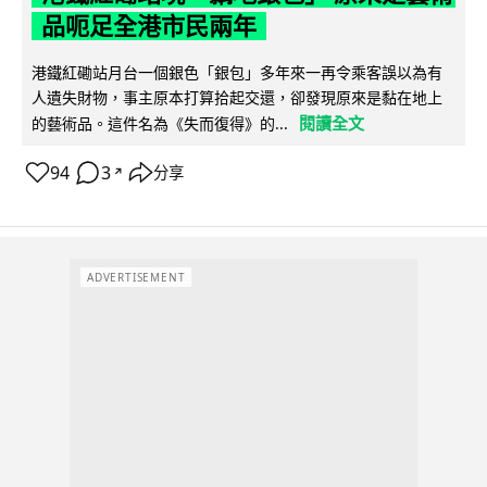
品呃足全港市民兩年
港鐵紅磡站月台一個銀色「銀包」多年來一再令乘客誤以為有
人遺失財物，事主原本打算拾起交還，卻發現原來是黏在地上
閱讀全文
的藝術品。這件名為《失而復得》的...
94
3
分享
↗
ADVERTISEMENT