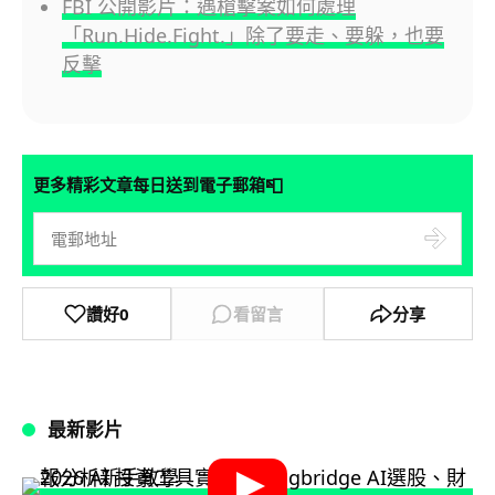
FBI 公開影片：遇槍擊案如何處理
「Run.Hide.Fight.」除了要走、要躲，也要
反擊
📮
更多精彩文章每日送到電子郵箱
讚好
0
看留言
分享
最新影片