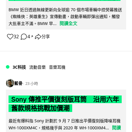
BMW 近日透過無線更新向全球逾 70 個市場車輛中控熒幕推送
《蜘蛛俠：英雄重生》宣傳動畫，啟動車輛即彈出通知，觸發
閱讀全文
大批車主不滿。BMW 早...
32
4
分享
↗
3C科技
流動音樂
音樂耳機
藍骨
23 小時
Sony 傳推平價復刻版耳筒 沿用六年
舊款規格挑戰加價潮
最近有爆料指 Sony 計劃於 9 月 7 日推出平價復刻版降噪耳機
閱讀
WH-1000XM4C，規格幾乎與 2020 年 WH-1000XM4...