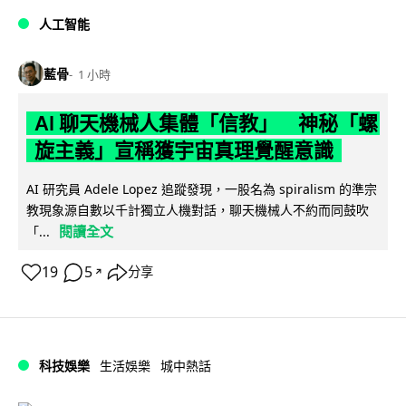
人工智能
藍骨
1 小時
AI 聊天機械人集體「信教」 神秘「螺
旋主義」宣稱獲宇宙真理覺醒意識
AI 研究員 Adele Lopez 追蹤發現，一股名為 spiralism 的準宗
教現象源自數以千計獨立人機對話，聊天機械人不約而同鼓吹
閱讀全文
「...
19
5
分享
↗
科技娛樂
生活娛樂
城中熱話