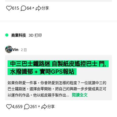
615
64
分享
↗
商業科技
3D 打印
Vin
2 日
中三巴士鐵路迷 自製紙皮遙控巴士 門,
水撥識郁 + 實時GPS報站
如果你熱愛一件事，你會熱愛到怎樣的程度？一位就讀中三的
巴士鐵路迷，選擇由零開始，把自己的興趣一步步變成真正可
閱讀全文
以運作的作品。他以紙皮親手製作出...
4,659
261
分享
↗