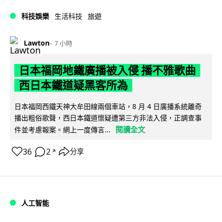
科技娛樂
生活科技
旅遊
Lawton
7 小時
日本福岡地鐵廣播被入侵 播不雅歌曲
西日本鐵道疑黑客所為
日本福岡西鐵天神大牟田線兩個車站，8 月 4 日廣播系統離奇
播出粗俗歌聲，西日本鐵道懷疑遭第三方非法入侵，正調查事
閱讀全文
件並考慮報案。網上一度傳言...
36
2
分享
↗
人工智能