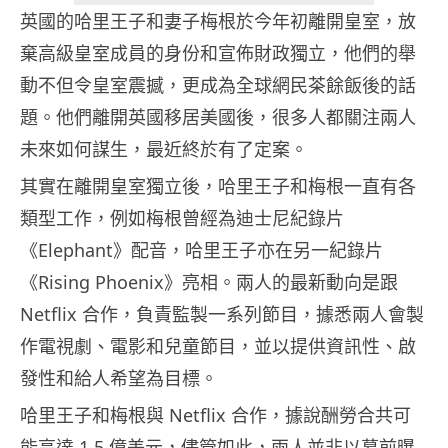
英國的哈里王子和妻子梅根於今年初離開皇室，放
棄高級皇室成員的身份和宣佈財政獨立，他們的舉
動不但令皇室震撼，更成為全球網民茶餘飯後的話
題。他們離開英國移居美國後，很多人都關注兩人
未來如何謀生，最近終於有了定案。
其實在離開皇室獨立後，哈里王子和梅根一直有各
類型工作，例如梅根曾經為迪士尼紀錄片
《Elephant》配音，哈里王子亦在另一紀錄片
《Rising Phoenix》亮相。兩人的最新動向是跟
Netflix 合作，負責監製一系列節目，據悉兩人會製
作電視劇、電影和兒童節目，並以提供資訊性、啟
發性和給人希望為目標。
哈里王子和梅根與 Netflix 合作，據說酬勞合共可
能高達 1.5 億美元，儘管如此，兩人並非以幕前曝