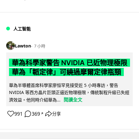
人工智能
Lawton
7 小時
華為科學家警告 NVIDIA 已近物理極限
華為「韜定律」可繞過摩爾定律瓶頸
華為半導體首席科學家廖恒罕見接受近 5 小時專訪，警告
NVIDIA 等西方晶片巨頭正逼近物理極限，傳統製程升級已失經
閱讀全文
濟效益。他同時介紹華為...
991
369
分享
↗