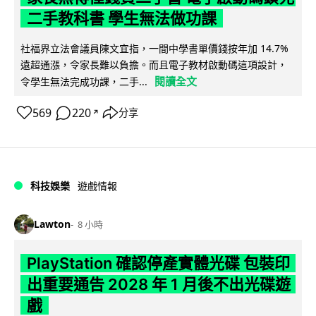
二手教科書 學生無法做功課
社福界立法會議員陳文宜指，一間中學書單價錢按年加 14.7%
遠超通漲，令家長難以負擔。而且電子教材啟動碼這項設計，
閱讀全文
令學生無法完成功課，二手...
569
220
分享
↗
科技娛樂
遊戲情報
Lawton
8 小時
PlayStation 確認停產實體光碟 包裝印
出重要通告 2028 年 1 月後不出光碟遊
戲