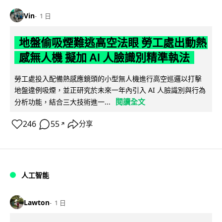
Vin
1 日
地盤偷吸煙難逃高空法眼 勞工處出動熱
感無人機 擬加 AI 人臉識別精準執法
勞工處投入配備熱感應鏡頭的小型無人機進行高空巡邏以打擊
地盤違例吸煙，並正研究於未來一年內引入 AI 人臉識別與行為
閱讀全文
分析功能，結合三大技術進一...
246
55
分享
↗
人工智能
Lawton
1 日