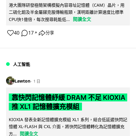
港大團隊研發極簡架構模擬內容尋址記憶體（CAM）晶片，用
二硫化鉬及半金屬銻克服傳輸瓶頸，漢明距離計算速度比標準
閱讀全文
CPU快1億倍，每次搜尋耗能低...
40
17
分享
↗
人工智能
Lawton
1 日
靠快閃記憶體紓緩 DRAM 不足 KIOXIA
推 XL1 記憶體擴充模組
KIOXIA 發表全新記憶體擴充模組 XL1 系列，結合低延遲快閃記
憶體 XL-FLASH 與 CXL 介面，將快閃記憶體轉化為記憶體擴充
閱讀全文
方...