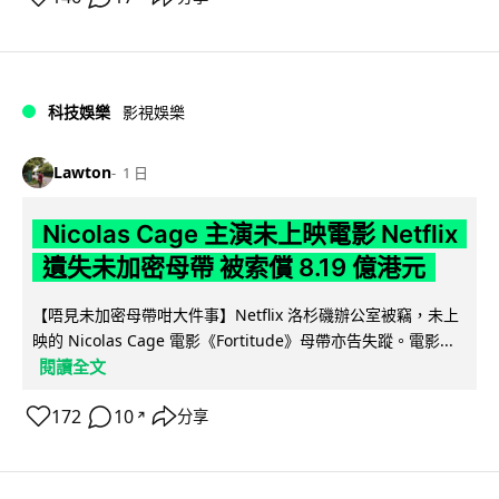
科技娛樂
影視娛樂
Lawton
1 日
Nicolas Cage 主演未上映電影 Netflix
遺失未加密母帶 被索償 8.19 億港元
【唔見未加密母帶咁大件事】Netflix 洛杉磯辦公室被竊，未上
映的 Nicolas Cage 電影《Fortitude》母帶亦告失蹤。電影...
閱讀全文
172
10
分享
↗