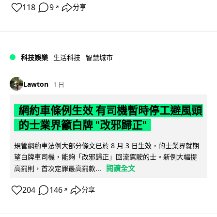
118
9
分享
↗
科技娛樂
生活科技
智慧城市
Lawton
1 日
網約車條例生效 有司機暫時停工避風頭
的士業界籲白牌 "改邪歸正"
規管網約車法例大部分條文已於 8 月 3 日生效，的士業界就期
望白牌車司機，能夠「改邪歸正」回流駕駛的士。新例大幅提
閱讀全文
高罰則，首次定罪最高罰款...
204
146
分享
↗