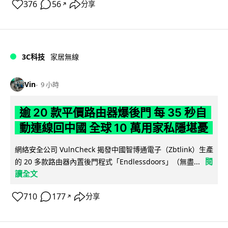
376
56
分享
↗
3C科技
家居無線
Vin
9 小時
逾 20 款平價路由器爆後門 每 35 秒自
動連線回中國 全球 10 萬用家私隱堪憂
網絡安全公司 VulnCheck 揭發中國智博通電子（Zbtlink）生產
閱
的 20 多款路由器內置後門程式「Endlessdoors」（無盡...
讀全文
710
177
分享
↗