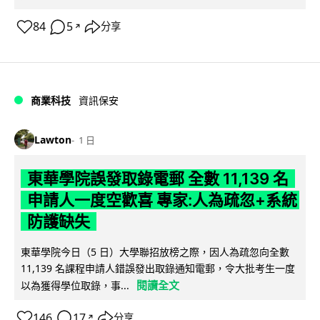
84
5
分享
↗
商業科技
資訊保安
Lawton
1 日
東華學院誤發取錄電郵 全數 11,139 名
申請人一度空歡喜 專家:人為疏忽+系統
防護缺失
東華學院今日（5 日）大學聯招放榜之際，因人為疏忽向全數
11,139 名課程申請人錯誤發出取錄通知電郵，令大批考生一度
閱讀全文
以為獲得學位取錄，事...
146
17
分享
↗