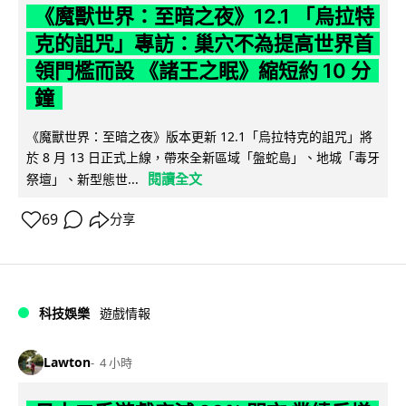
《魔獸世界：至暗之夜》12.1 「烏拉特
克的詛咒」專訪：巢穴不為提高世界首
領門檻而設 《諸王之眠》縮短約 10 分
鐘
《魔獸世界：至暗之夜》版本更新 12.1「烏拉特克的詛咒」將
於 8 月 13 日正式上線，帶來全新區域「盤蛇島」、地城「毒牙
閱讀全文
祭壇」、新型態世...
69
分享
科技娛樂
遊戲情報
Lawton
4 小時