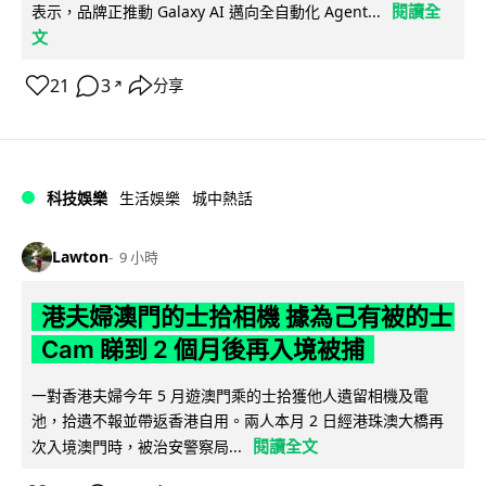
閱讀全
表示，品牌正推動 Galaxy AI 邁向全自動化 Agent...
文
21
3
分享
↗
科技娛樂
生活娛樂
城中熱話
Lawton
9 小時
港夫婦澳門的士拾相機 據為己有被的士
Cam 睇到 2 個月後再入境被捕
一對香港夫婦今年 5 月遊澳門乘的士拾獲他人遺留相機及電
池，拾遺不報並帶返香港自用。兩人本月 2 日經港珠澳大橋再
閱讀全文
次入境澳門時，被治安警察局...