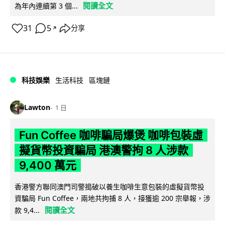
閱讀全文
為年內連續第 3 個...
31
5
分享
↗
科技娛樂
生活科技
區塊鏈
Lawton
1 日
Fun Coffee 咖啡騙局爆煲 咖啡包裝虛
擬貨幣投資騙局 港澳警拘 8 人涉款
9,400 萬元
香港警方聯同澳門司警搗破以養生咖啡生意包裝的虛擬貨幣投
資騙局 Fun Coffee，兩地共拘捕 8 人，接獲逾 200 宗舉報，涉
閱讀全文
款 9,4...