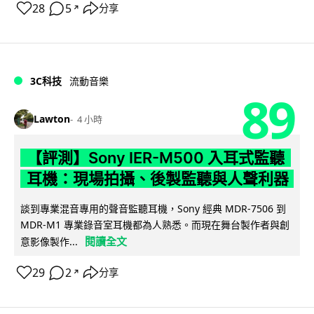
28
5
分享
↗
3C科技
流動音樂
89
Lawton
4 小時
【評測】Sony IER-M500 入耳式監聽
耳機：現場拍攝、後製監聽與人聲利器
談到專業混音專用的聲音監聽耳機，Sony 經典 MDR-7506 到
MDR-M1 專業錄音室耳機都為人熟悉。而現在舞台製作者與創
閱讀全文
意影像製作...
29
2
分享
↗