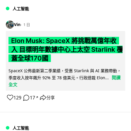
人工智能
Vin
1 日
Elon Musk: SpaceX 將挑戰萬億年收
入 目標明年數據中心上太空 Starlink 覆
蓋全球170國
SpaceX 公佈最新第二季業績，受惠 Starlink 與 AI 業務帶動，
閱讀
季度收入按年飆升 92% 至 78 億美元。行政總裁 Elon...
全文
129
17
分享
↗
人工智能