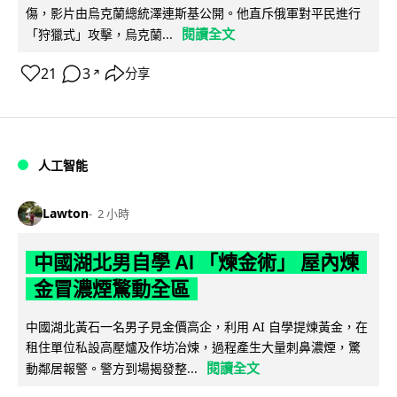
傷，影片由烏克蘭總統澤連斯基公開。他直斥俄軍對平民進行
閱讀全文
「狩獵式」攻擊，烏克蘭...
21
3
分享
↗
人工智能
Lawton
2 小時
中國湖北男自學 AI 「煉金術」 屋內煉
金冒濃煙驚動全區
中國湖北黃石一名男子見金價高企，利用 AI 自學提煉黃金，在
租住單位私設高壓爐及作坊冶煉，過程產生大量刺鼻濃煙，驚
閱讀全文
動鄰居報警。警方到場揭發整...