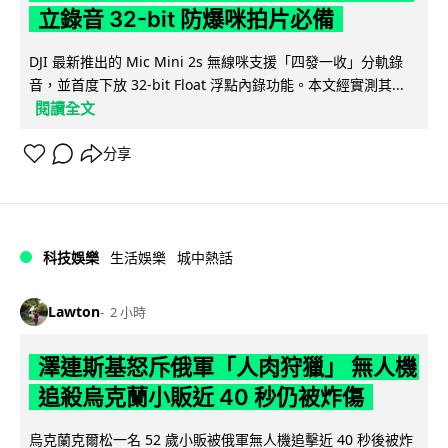
立錄音 32-bit 防爆咪拍片必備
DJI 最新推出的 Mic Mini 2s 無線咪支援「四發一收」分軌錄
音，並首度下放 32-bit Float 浮點內錄功能。本文經實測其...
閱讀全文
分享
科技娛樂
生活娛樂
城中熱話
Lawton
2 小時
澤連斯基怒斥俄軍「人肉狩獵」 無人機
追殺烏克蘭小販近 40 秒仍被炸傷
烏克蘭克爾松一名 52 歲小販被俄軍無人機追擊近 40 秒後被炸