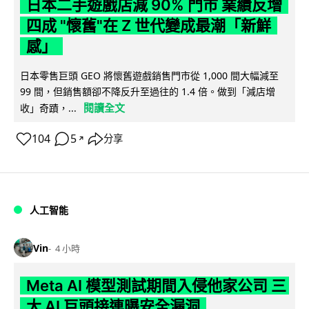
日本二手遊戲店減 90% 門市 業績反增
四成 "懷舊"在 Z 世代變成最潮「新鮮
感」
日本零售巨頭 GEO 將懷舊遊戲銷售門市從 1,000 間大幅減至
99 間，但銷售額卻不降反升至過往的 1.4 倍。做到「減店增
閱讀全文
收」奇蹟，...
104
5
分享
↗
人工智能
Vin
4 小時
Meta AI 模型測試期間入侵他家公司 三
大 AI 巨頭接連曝安全漏洞