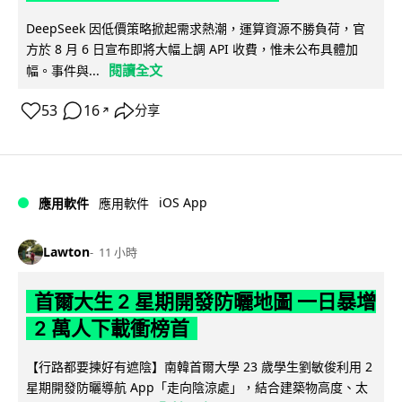
DeepSeek 因低價策略掀起需求熱潮，運算資源不勝負荷，官
方於 8 月 6 日宣布即將大幅上調 API 收費，惟未公布具體加
閱讀全文
幅。事件與...
53
16
分享
↗
iOS App
應用軟件
應用軟件
Lawton
11 小時
首爾大生 2 星期開發防曬地圖 一日暴增
2 萬人下載衝榜首
【行路都要揀好有遮陰】南韓首爾大學 23 歲學生劉敏俊利用 2
星期開發防曬導航 App「走向陰涼處」，結合建築物高度、太