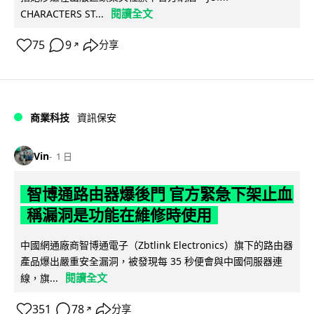
閱讀全文
CHARACTERS ST...
75
9
分享
↗
商業科技
資訊保安
Vin
1 日
智博通路由器爆後門 官方緊急下架止血
稱漏洞是功能在維修時使用
中國網通廠商智博通電子（Zbtlink Electronics）旗下的路由器
產品爆出嚴重安全漏洞，被發現每 35 秒便會與中國伺服器連
閱讀全文
線，旗...
351
78
分享
↗