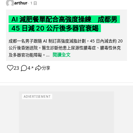
arthur
1 日
AI 減肥餐單配合高強度操練 成都男
45 日減 20 公斤後多器官衰竭
成都一名男子跟隨 AI 制訂高強度減脂計劃，45 日內減去約 20
公斤後昏迷送院。醫生診斷他患上尿源性膿毒症、膿毒性休克
閱讀全文
及多器官功能障礙。...
23
4
分享
↗
ADVERTISEMENT