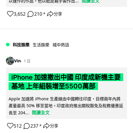
閱讀全文
以運作的作品。他以紙皮親手製作出...
3,652
210
分享
↗
科技娛樂
生活娛樂
城中熱話
Vin
1 日
iPhone 加速撤出中國 印度成新機主要
基地 上年組裝增至5500萬部
Apple 加速將 iPhone 生產線由中國轉往印度，目標兩年內將
產量最高 50% 移至當地。印度政府推出關稅豁免及稅務優惠延
閱讀全文
長至 204...
512
237
分享
↗