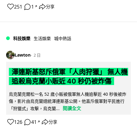
251
1
分享
↗
科技娛樂
生活娛樂
城中熱話
Lawton
2 日
澤連斯基怒斥俄軍「人肉狩獵」 無人機
追殺烏克蘭小販近 40 秒仍被炸傷
烏克蘭克爾松一名 52 歲小販被俄軍無人機追擊近 40 秒後被炸
傷，影片由烏克蘭總統澤連斯基公開。他直斥俄軍對平民進行
閱讀全文
「狩獵式」攻擊，烏克蘭...
126
41
分享
↗