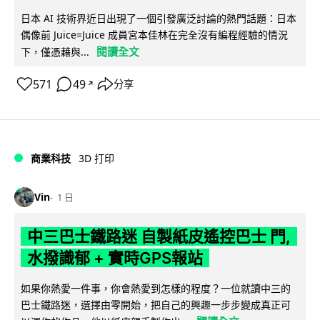
日本 AI 技術界近日出現了一個引發廣泛討論的熱門話題：日本
偶像前 Juice=Juice 成員宮本佳林在完全沒有編程經驗的情況
閱讀全文
下，僅憑藉與...
571
49
分享
↗
商業科技
3D 打印
Vin
1 日
中三巴士鐵路迷 自製紙皮遙控巴士 門,
水撥識郁 + 實時GPS報站
如果你熱愛一件事，你會熱愛到怎樣的程度？一位就讀中三的
巴士鐵路迷，選擇由零開始，把自己的興趣一步步變成真正可