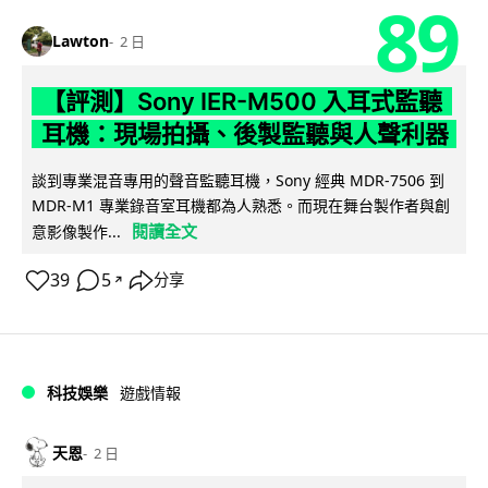
89
Lawton
2 日
【評測】Sony IER-M500 入耳式監聽
耳機：現場拍攝、後製監聽與人聲利器
談到專業混音專用的聲音監聽耳機，Sony 經典 MDR-7506 到
MDR-M1 專業錄音室耳機都為人熟悉。而現在舞台製作者與創
閱讀全文
意影像製作...
39
5
分享
↗
科技娛樂
遊戲情報
天恩
2 日