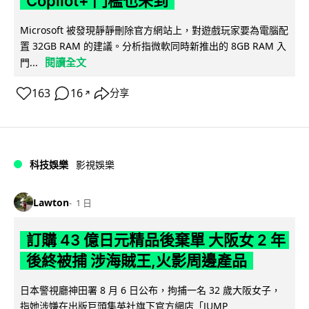
Copilot+ 門檻也未到
Microsoft 被發現靜靜刪除官方網站上，對遊戲玩家要為電腦配
置 32GB RAM 的建議。分析指微軟同時新推出的 8GB RAM 入
閱讀全文
門...
163
16
分享
↗
科技娛樂
影視娛樂
Lawton
1 日
訂購 43 億日元精品後棄單 大阪女 2 年
後終被捕 涉海賊王,火影周邊產品
日本警視廳神田署 8 月 6 日公布，拘捕一名 32 歲大阪女子，
指她涉嫌在出版巨頭集英社旗下官方網店「JUMP