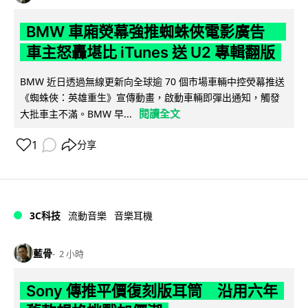
BMW 車廂熒幕強推蜘蛛俠電影廣告
車主怒轟堪比 iTunes 送 U2 專輯翻版
BMW 近日透過無線更新向全球逾 70 個市場車輛中控熒幕推送
《蜘蛛俠：英雄重生》宣傳動畫，啟動車輛即彈出通知，觸發
閱讀全文
大批車主不滿。BMW 早...
1
分享
3C科技
流動音樂
音樂耳機
藍骨
2 小時
Sony 傳推平價復刻版耳筒 沿用六年