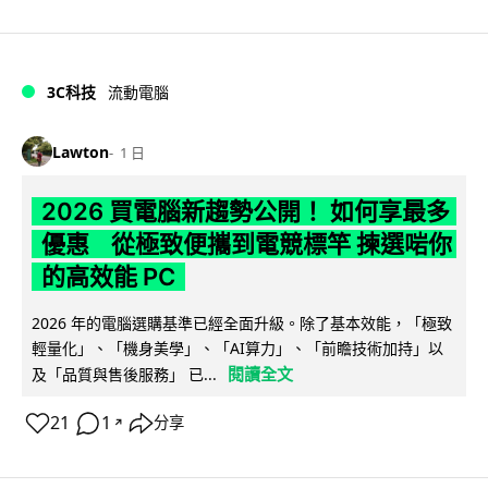
3C科技
流動電腦
Lawton
1 日
2026 買電腦新趨勢公開！ 如何享最多
優惠 從極致便攜到電競標竿 揀選啱你
的高效能 PC
2026 年的電腦選購基準已經全面升級。除了基本效能，「極致
輕量化」、「機身美學」、「AI算力」、「前瞻技術加持」以
閱讀全文
及「品質與售後服務」 已...
21
1
分享
↗