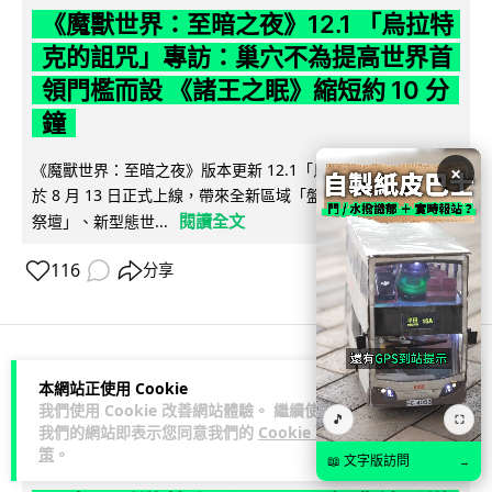
《魔獸世界：至暗之夜》12.1 「烏拉特
克的詛咒」專訪：巢穴不為提高世界首
領門檻而設 《諸王之眠》縮短約 10 分
鐘
《魔獸世界：至暗之夜》版本更新 12.1「烏拉特克的詛咒」將
×
於 8 月 13 日正式上線，帶來全新區域「盤蛇島」、地城「毒牙
閱讀全文
祭壇」、新型態世...
116
分享
科技娛樂
遊戲情報
本網站正使用 Cookie
我們使用 Cookie 改善網站體驗。 繼續使用
🎵
⛶
我們的網站即表示您同意我們的
Cookie 政
Lawton
2 日
策
。
📖 文字版訪問
→