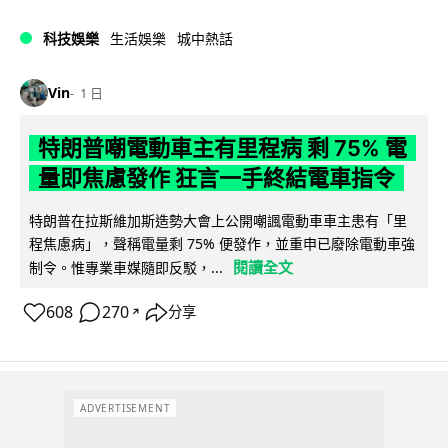
科技娛樂
生活娛樂
城中熱話
Vin
1 日
特朗普嘲電動車主有里程病 剩 75% 電
量即焦慮發作 狂言一手終結電車指令
特朗普在拉斯維加斯造勢大會上公開嘲諷電動車車主患有「里
程焦慮病」，聲稱電量剩 75% 便發作，並重申已廢除電動車強
閱讀全文
制令。惟專業車媒隨即反駁，...
608
270
分享
↗
ADVERTISEMENT