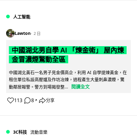
人工智能
Lawton
2 日
中國湖北男自學 AI 「煉金術」 屋內煉
金冒濃煙驚動全區
中國湖北黃石一名男子見金價高企，利用 AI 自學提煉黃金，在
租住單位私設高壓爐及作坊冶煉，過程產生大量刺鼻濃煙，驚
閱讀全文
動鄰居報警。警方到場揭發整...
113
8
分享
↗
3C科技
流動音樂