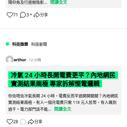
閱讀全文
陽仰角及行道樹陰影...
71
3
分享
↗
科技娛樂
科技新聞
arthur
12 小時
冷氣 24 小時長開電費更平？內地網民
實測結果兩極 專家拆解慳電邏輯
你信唔信冷氣長開 24 小時，電費反而平過開開關關？內地網民
實測結果兩極，有人一個月電費只需 118 元人民幣，有人飆到
閱讀全文
過千。電力部門話不能...
28
分享