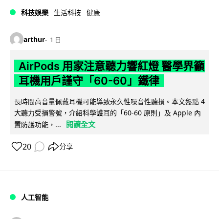
科技娛樂
生活科技
健康
arthur
1 日
AirPods 用家注意聽力響紅燈 醫學界籲
耳機用戶謹守「60-60」鐵律
長時間高音量佩戴耳機可能導致永久性噪音性聽損。本文盤點 4
大聽力受損警號，介紹科學護耳的「60-60 原則」及 Apple 內
閱讀全文
置防護功能，...
20
分享
人工智能