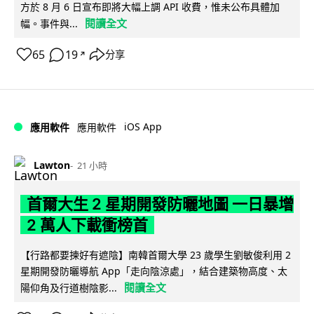
方於 8 月 6 日宣布即將大幅上調 API 收費，惟未公布具體加
閱讀全文
幅。事件與...
65
19
分享
↗
iOS App
應用軟件
應用軟件
Lawton
21 小時
首爾大生 2 星期開發防曬地圖 一日暴增
2 萬人下載衝榜首
【行路都要揀好有遮陰】南韓首爾大學 23 歲學生劉敏俊利用 2
星期開發防曬導航 App「走向陰涼處」，結合建築物高度、太
閱讀全文
陽仰角及行道樹陰影...