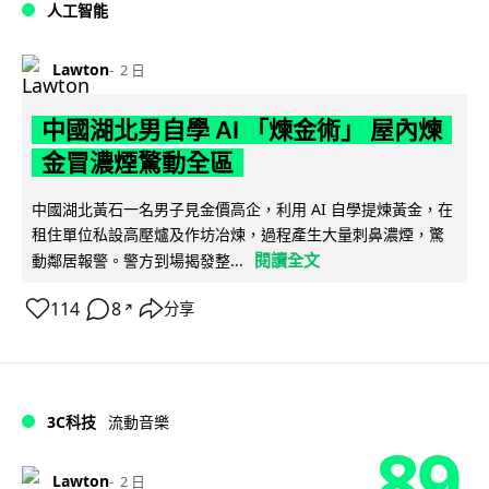
人工智能
Lawton
2 日
中國湖北男自學 AI 「煉金術」 屋內煉
金冒濃煙驚動全區
中國湖北黃石一名男子見金價高企，利用 AI 自學提煉黃金，在
租住單位私設高壓爐及作坊冶煉，過程產生大量刺鼻濃煙，驚
閱讀全文
動鄰居報警。警方到場揭發整...
114
8
分享
↗
3C科技
流動音樂
89
Lawton
2 日