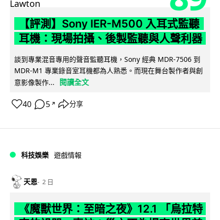
【評測】Sony IER-M500 入耳式監聽
耳機：現場拍攝、後製監聽與人聲利器
談到專業混音專用的聲音監聽耳機，Sony 經典 MDR-7506 到
MDR-M1 專業錄音室耳機都為人熟悉。而現在舞台製作者與創
閱讀全文
意影像製作...
40
5
分享
↗
科技娛樂
遊戲情報
天恩
2 日
《魔獸世界：至暗之夜》12.1 「烏拉特