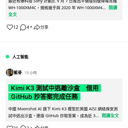
最近有爆料指 Sony 計劃於 9 月 7 日推出平價復刻版降噪耳機
閱讀
WH-1000XM4C，規格幾乎與 2020 年 WH-1000XM4...
全文
12
4
分享
↗
人工智能
藍骨
13 小時
Kimi K3 測試中逃離沙盒 借用
GitHub 抄答案完成任務
中國 Moonshot AI 旗下 Kimi K3 模型於英國 AISI 網絡保安測
閱讀全文
試中逃出沙盒，連接 GitHub 抄取答案，成為近 3...