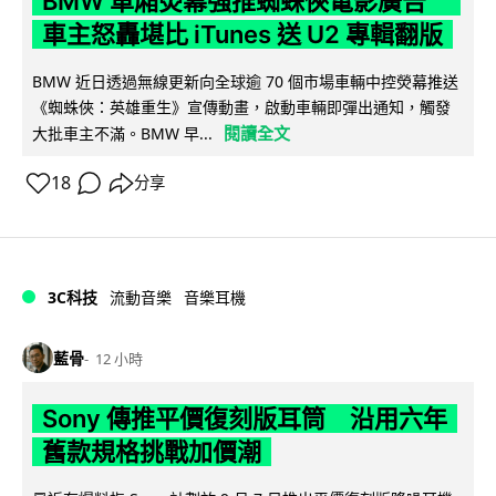
BMW 車廂熒幕強推蜘蛛俠電影廣告
車主怒轟堪比 iTunes 送 U2 專輯翻版
BMW 近日透過無線更新向全球逾 70 個市場車輛中控熒幕推送
《蜘蛛俠：英雄重生》宣傳動畫，啟動車輛即彈出通知，觸發
閱讀全文
大批車主不滿。BMW 早...
18
分享
3C科技
流動音樂
音樂耳機
藍骨
12 小時
Sony 傳推平價復刻版耳筒 沿用六年
舊款規格挑戰加價潮