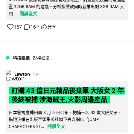
置 32GB RAM 的建議。分析指微軟同時新推出的 8GB RAM 入
閱讀全文
門...
167
16
分享
↗
科技娛樂
影視娛樂
Lawton
1 日
訂購 43 億日元精品後棄單 大阪女 2 年
後終被捕 涉海賊王,火影周邊產品
日本警視廳神田署 8 月 6 日公布，拘捕一名 32 歲大阪女子，
指她涉嫌在出版巨頭集英社旗下官方網店「JUMP
閱讀全文
CHARACTERS ST...