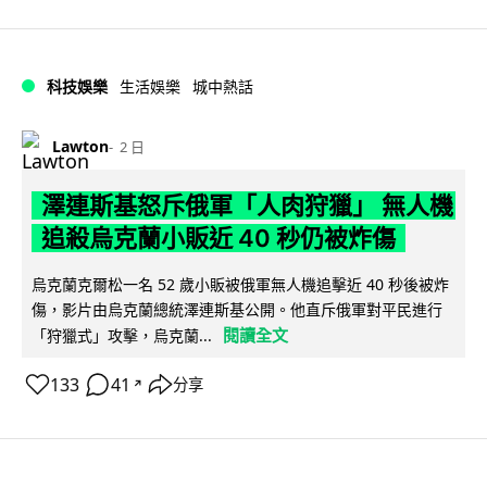
科技娛樂
生活娛樂
城中熱話
Lawton
2 日
澤連斯基怒斥俄軍「人肉狩獵」 無人機
追殺烏克蘭小販近 40 秒仍被炸傷
烏克蘭克爾松一名 52 歲小販被俄軍無人機追擊近 40 秒後被炸
傷，影片由烏克蘭總統澤連斯基公開。他直斥俄軍對平民進行
閱讀全文
「狩獵式」攻擊，烏克蘭...
133
41
分享
↗