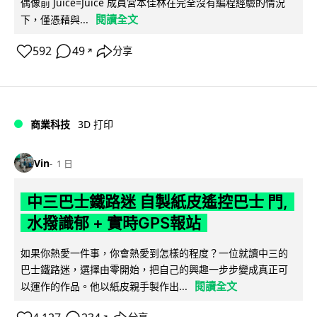
偶像前 Juice=Juice 成員宮本佳林在完全沒有編程經驗的情況
閱讀全文
下，僅憑藉與...
592
49
分享
↗
商業科技
3D 打印
Vin
1 日
中三巴士鐵路迷 自製紙皮遙控巴士 門,
水撥識郁 + 實時GPS報站
如果你熱愛一件事，你會熱愛到怎樣的程度？一位就讀中三的
巴士鐵路迷，選擇由零開始，把自己的興趣一步步變成真正可
閱讀全文
以運作的作品。他以紙皮親手製作出...