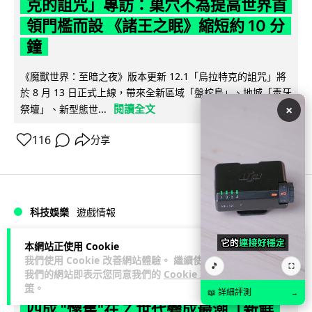
克的詛咒」專訪：巢穴不為提高世界首
領門檻而設 《諸王之眠》縮短約 10 分
鐘
《魔獸世界：至暗之夜》版本更新 12.1「烏拉特克的詛咒」將
於 8 月 13 日正式上線，帶來全新區域「盤蛇島」、地城「毒牙
閱讀全文
×
祭壇」、新型態世...
116
分享
科技娛樂
遊戲情報
本網站正使用 Cookie
Lawton
2 日
我們使用 Cookie 改善網站體驗。 繼續使用
🎵
⛶
我們的網站即表示您同意我們的
Cookie 政
日本二手遊戲店減 90% 門市 業績反增
策
。
📖 詳細評測
→
四成 "懷舊"在 Z 世代變成最潮「新鮮