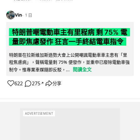
Vin
1 日
特朗普嘲電動車主有里程病 剩 75% 電
量即焦慮發作 狂言一手終結電車指令
特朗普在拉斯維加斯造勢大會上公開嘲諷電動車車主患有「里
程焦慮病」，聲稱電量剩 75% 便發作，並重申已廢除電動車強
閱讀全文
制令。惟專業車媒隨即反駁，...
622
275
分享
↗
ADVERTISEMENT