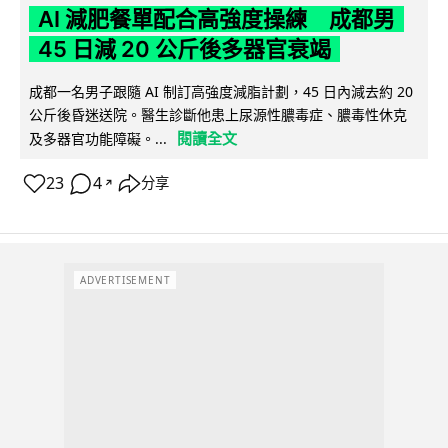
AI 減肥餐單配合高強度操練 成都男
45 日減 20 公斤後多器官衰竭
成都一名男子跟隨 AI 制訂高強度減脂計劃，45 日內減去約 20
公斤後昏迷送院。醫生診斷他患上尿源性膿毒症、膿毒性休克
閱讀全文
及多器官功能障礙。...
23
4
分享
↗
ADVERTISEMENT