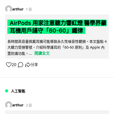
arthur
1 日
AirPods 用家注意聽力響紅燈 醫學界籲
耳機用戶謹守「60-60」鐵律
長時間高音量佩戴耳機可能導致永久性噪音性聽損。本文盤點 4
大聽力受損警號，介紹科學護耳的「60-60 原則」及 Apple 內
閱讀全文
置防護功能，...
20
分享
人工智能
arthur
2 日