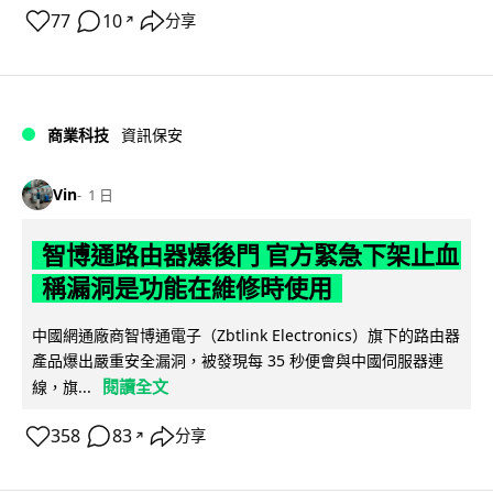
77
10
分享
↗
商業科技
資訊保安
Vin
1 日
智博通路由器爆後門 官方緊急下架止血
稱漏洞是功能在維修時使用
中國網通廠商智博通電子（Zbtlink Electronics）旗下的路由器
產品爆出嚴重安全漏洞，被發現每 35 秒便會與中國伺服器連
閱讀全文
線，旗...
358
83
分享
↗