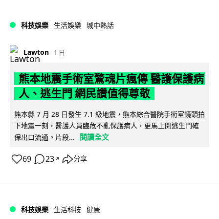
科技娛樂
生活娛樂
城中熱話
Lawton
1 日
熊本地震手術室驚魂片瘋傳 醫護保護病
人、逃生門 網民讚值得尊敬
熊本縣 7 月 28 日發生 7.1 級地震，熊本綜合醫院手術室鏡頭拍
下地震一刻，醫護人員臨危不亂保護病人，更馬上開逃生門確
閱讀全文
保出口流通。片段...
69
23
分享
↗
科技娛樂
生活科技
健康