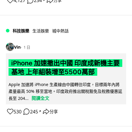
4,127
234
分享
↗
科技娛樂
生活娛樂
城中熱話
Vin
1 日
iPhone 加速撤出中國 印度成新機主要
基地 上年組裝增至5500萬部
Apple 加速將 iPhone 生產線由中國轉往印度，目標兩年內將
產量最高 50% 移至當地。印度政府推出關稅豁免及稅務優惠延
閱讀全文
長至 204...
530
245
分享
↗