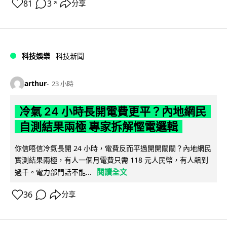
81
3
分享
↗
科技娛樂
科技新聞
arthur
23 小時
冷氣 24 小時長開電費更平？內地網民
自測結果兩極 專家拆解慳電邏輯
你信唔信冷氣長開 24 小時，電費反而平過開開關關？內地網民
實測結果兩極，有人一個月電費只需 118 元人民幣，有人飆到
閱讀全文
過千。電力部門話不能...
36
分享