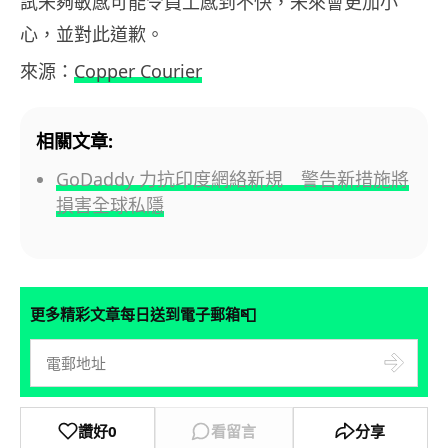
試未夠敏感可能令員工感到不快，未來會更加小
心，並對此道歉。
來源：
Copper Courier
相關文章:
GoDaddy 力抗印度網絡新規 警告新措施將
損害全球私隱
📮
更多精彩文章每日送到電子郵箱
讚好
0
看留言
分享