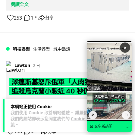
閱讀全文
253
1
分享
↗
×
科技娛樂
生活娛樂
城中熱話
Lawton
2 日
澤連斯基怒斥俄軍「人肉狩獵」 無人機
追殺烏克蘭小販近 40 秒仍被炸傷
烏克蘭克爾松一名 52 歲小販被俄軍無人機追擊近 40 秒後被炸
本網站正使用 Cookie
傷，影片由烏克蘭總統澤連斯基公開。他直斥俄軍對平民進行
我們使用 Cookie 改善網站體驗。 繼續使用
🎵
⛶
閱讀全文
「狩獵式」攻擊，烏克蘭...
我們的網站即表示您同意我們的
Cookie 政
策
。
📖 文字版訪問
→
138
41
分享
↗