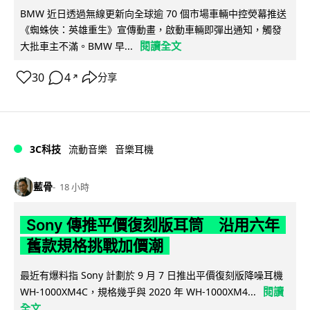
BMW 近日透過無線更新向全球逾 70 個市場車輛中控熒幕推送
《蜘蛛俠：英雄重生》宣傳動畫，啟動車輛即彈出通知，觸發
閱讀全文
大批車主不滿。BMW 早...
30
4
分享
↗
3C科技
流動音樂
音樂耳機
藍骨
18 小時
Sony 傳推平價復刻版耳筒 沿用六年
舊款規格挑戰加價潮
最近有爆料指 Sony 計劃於 9 月 7 日推出平價復刻版降噪耳機
閱讀
WH-1000XM4C，規格幾乎與 2020 年 WH-1000XM4...
全文