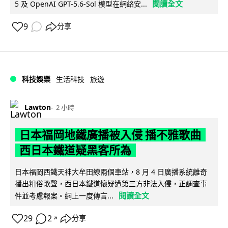
閱讀全文
5 及 OpenAI GPT-5.6-Sol 模型在網絡安...
9
分享
科技娛樂
生活科技
旅遊
Lawton
2 小時
日本福岡地鐵廣播被入侵 播不雅歌曲
西日本鐵道疑黑客所為
日本福岡西鐵天神大牟田線兩個車站，8 月 4 日廣播系統離奇
播出粗俗歌聲，西日本鐵道懷疑遭第三方非法入侵，正調查事
閱讀全文
件並考慮報案。網上一度傳言...
29
2
分享
↗