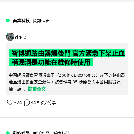
商業科技
資訊保安
Vin
2 日
智博通路由器爆後門 官方緊急下架止血
稱漏洞是功能在維修時使用
中國網通廠商智博通電子（Zbtlink Electronics）旗下的路由器
產品爆出嚴重安全漏洞，被發現每 35 秒便會與中國伺服器連
閱讀全文
線，旗...
374
84
分享
↗
科技娛樂
生活娛樂
城中熱話