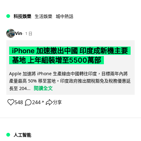
科技娛樂
生活娛樂
城中熱話
Vin
1 日
iPhone 加速撤出中國 印度成新機主要
基地 上年組裝增至5500萬部
Apple 加速將 iPhone 生產線由中國轉往印度，目標兩年內將
產量最高 50% 移至當地。印度政府推出關稅豁免及稅務優惠延
閱讀全文
長至 204...
548
244
分享
↗
人工智能