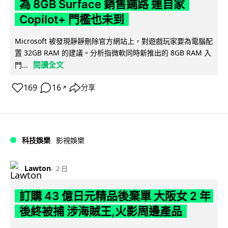
為 8GB Surface 銷售鋪路 連自家
Copilot+ 門檻也未到
Microsoft 被發現靜靜刪除官方網站上，對遊戲玩家要為電腦配
置 32GB RAM 的建議。分析指微軟同時新推出的 8GB RAM 入
閱讀全文
門...
169
16
分享
↗
科技娛樂
影視娛樂
Lawton
2 日
訂購 43 億日元精品後棄單 大阪女 2 年
後終被捕 涉海賊王,火影周邊產品