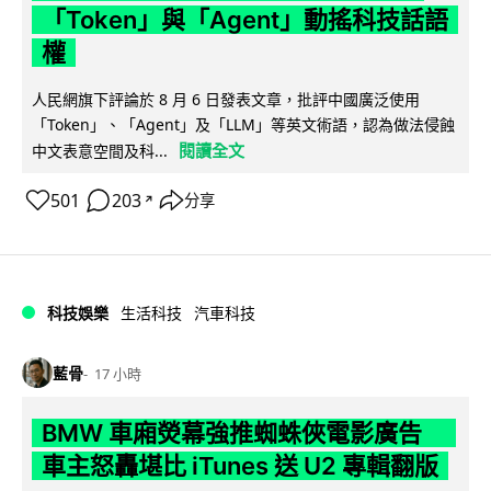
「Token」與「Agent」動搖科技話語
權
人民網旗下評論於 8 月 6 日發表文章，批評中國廣泛使用
「Token」、「Agent」及「LLM」等英文術語，認為做法侵蝕
閱讀全文
中文表意空間及科...
501
203
分享
↗
科技娛樂
生活科技
汽車科技
藍骨
17 小時
BMW 車廂熒幕強推蜘蛛俠電影廣告
車主怒轟堪比 iTunes 送 U2 專輯翻版