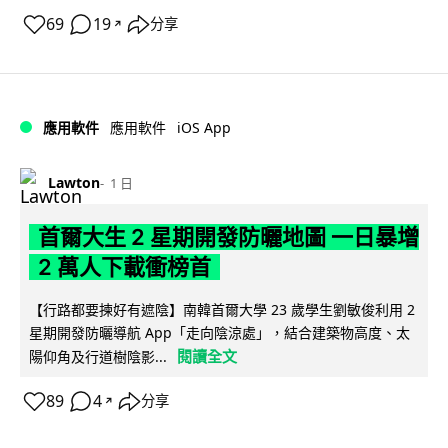
69
19
分享
↗
iOS App
應用軟件
應用軟件
Lawton
1 日
首爾大生 2 星期開發防曬地圖 一日暴增
2 萬人下載衝榜首
【行路都要揀好有遮陰】南韓首爾大學 23 歲學生劉敏俊利用 2
星期開發防曬導航 App「走向陰涼處」，結合建築物高度、太
閱讀全文
陽仰角及行道樹陰影...
89
4
分享
↗