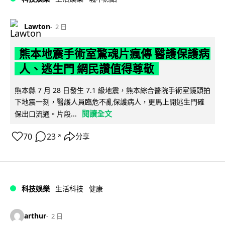
Lawton
2 日
熊本地震手術室驚魂片瘋傳 醫護保護病
人、逃生門 網民讚值得尊敬
熊本縣 7 月 28 日發生 7.1 級地震，熊本綜合醫院手術室鏡頭拍
下地震一刻，醫護人員臨危不亂保護病人，更馬上開逃生門確
閱讀全文
保出口流通。片段...
70
23
分享
↗
科技娛樂
生活科技
健康
arthur
2 日