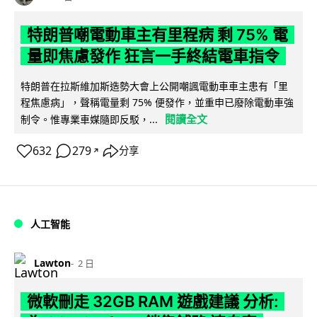
特朗普嘲電動車主有里程病 剩 75% 電
量即焦慮發作 狂言一手終結電車指令
特朗普在拉斯維加斯造勢大會上公開嘲諷電動車車主患有「里
程焦慮病」，聲稱電量剩 75% 便發作，並重申已廢除電動車強
閱讀全文
制令。惟專業車媒隨即反駁，...
632
279
分享
↗
人工智能
Lawton
2 日
微軟刪走 32GB RAM 遊戲建議 分析: