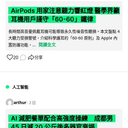
AirPods 用家注意聽力響紅燈 醫學界籲
耳機用戶謹守「60-60」鐵律
長時間高音量佩戴耳機可能導致永久性噪音性聽損。本文盤點 4
大聽力受損警號，介紹科學護耳的「60-60 原則」及 Apple 內
閱讀全文
置防護功能，...
20
分享
人工智能
arthur
2 日
AI 減肥餐單配合高強度操練 成都男
45 日減 20 公斤後多器官衰竭