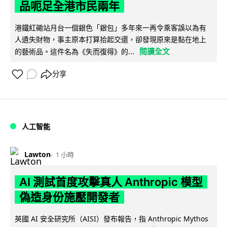
品呃足全港市民兩年
港鐵紅磡站月台一個銀色「銀包」多年來一再令乘客誤以為有
人遺失財物，事主原本打算拾起交還，卻發現原來是黏在地上
閱讀全文
的藝術品。這件名為《失而復得》的...
分享
人工智能
Lawton
1 小時
AI 測試首度攻擊真人 Anthropic 模型
偽造身份施壓開發者
英國 AI 安全研究所（AISI）發布報告，指 Anthropic Mythos