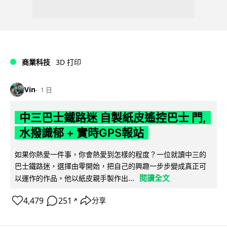
商業科技
3D 打印
Vin
1 日
中三巴士鐵路迷 自製紙皮遙控巴士 門,
水撥識郁 + 實時GPS報站
如果你熱愛一件事，你會熱愛到怎樣的程度？一位就讀中三的
巴士鐵路迷，選擇由零開始，把自己的興趣一步步變成真正可
閱讀全文
以運作的作品。他以紙皮親手製作出...
4,479
251
分享
↗