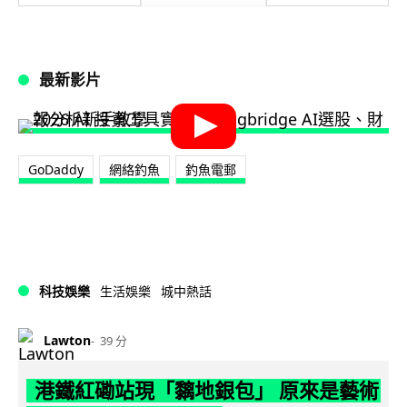
最新影片
GoDaddy
網絡釣魚
釣魚電郵
科技娛樂
生活娛樂
城中熱話
Lawton
39 分
港鐵紅磡站現「黐地銀包」 原來是藝術