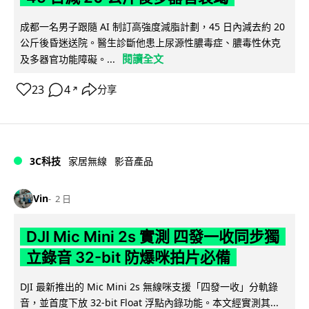
成都一名男子跟隨 AI 制訂高強度減脂計劃，45 日內減去約 20
公斤後昏迷送院。醫生診斷他患上尿源性膿毒症、膿毒性休克
閱讀全文
及多器官功能障礙。...
23
4
分享
↗
3C科技
家居無線
影音產品
Vin
2 日
DJI Mic Mini 2s 實測 四發一收同步獨
立錄音 32-bit 防爆咪拍片必備
DJI 最新推出的 Mic Mini 2s 無線咪支援「四發一收」分軌錄
音，並首度下放 32-bit Float 浮點內錄功能。本文經實測其...