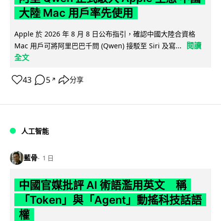
大陸 Mac 用戶率先使用
Apple 於 2026 年 8 月 8 日公布指引，確認中國大陸合資格
閱讀
Mac 用戶可將阿里巴巴千問 (Qwen) 接駁至 Siri 及寫...
全文
43
5
分享
↗
人工智能
藍骨
1 日
中國官媒批評 AI 術語濫用英文 稱
「Token」與「Agent」動搖科技話語
權