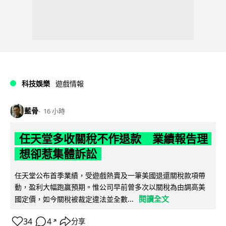
科技娛樂
遊戲情報
藍骨
16 小時
任天堂多收關稅不作退款 業績報告理
想卻惹集體訴訟
任天堂公布首季業績，受遊戲熱賣及一筆美國退還關稅款項帶
動，盈利大幅跑贏預期。惟公司早前曾多次以關稅為由調高美
閱讀全文
國定價，如今關稅被裁定違法並全數...
34
4
分享
↗