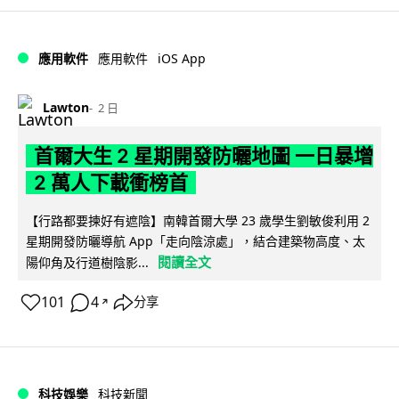
iOS App
應用軟件
應用軟件
Lawton
2 日
首爾大生 2 星期開發防曬地圖 一日暴增
2 萬人下載衝榜首
【行路都要揀好有遮陰】南韓首爾大學 23 歲學生劉敏俊利用 2
星期開發防曬導航 App「走向陰涼處」，結合建築物高度、太
閱讀全文
陽仰角及行道樹陰影...
101
4
分享
↗
科技娛樂
科技新聞