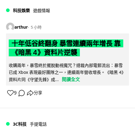
科技娛樂
遊戲情報
arthur
5 小時
十年低谷終翻身 暴雪連續兩年增長 靠
《暗黑 4》資料片逆襲
收購兩年，暴雪終於擺脫動視魔咒？總裁內部電郵流出：暴雪
已成 Xbox 表現最好團隊之一，連續兩年營收增長。《暗黑 4》
閱讀全文
資料片同《守望先鋒》成...
9
分享
3C科技
手提電話