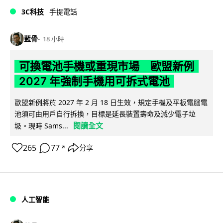
3C科技
手提電話
藍骨
18 小時
可換電池手機或重現市場 歐盟新例
2027 年強制手機用可拆式電池
歐盟新例將於 2027 年 2 月 18 日生效，規定手機及平板電腦電
池須可由用戶自行拆換，目標是延長裝置壽命及減少電子垃
閱讀全文
圾。現時 Sams...
265
77
分享
↗
人工智能