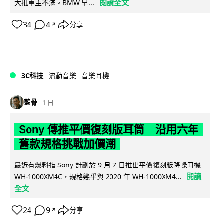
閱讀全文
大批車主不滿。BMW 早...
34
4
分享
↗
3C科技
流動音樂
音樂耳機
藍骨
1 日
Sony 傳推平價復刻版耳筒 沿用六年
舊款規格挑戰加價潮
最近有爆料指 Sony 計劃於 9 月 7 日推出平價復刻版降噪耳機
閱讀
WH-1000XM4C，規格幾乎與 2020 年 WH-1000XM4...
全文
24
9
分享
↗