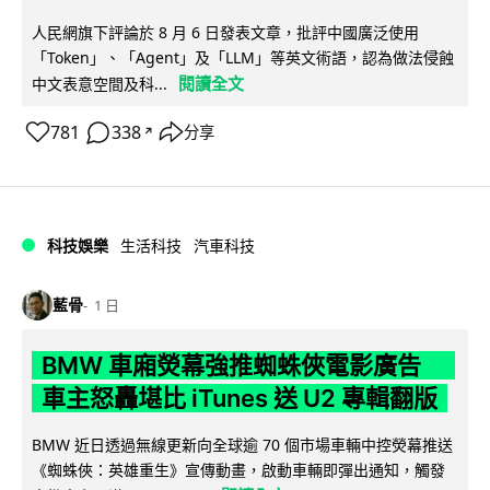
人民網旗下評論於 8 月 6 日發表文章，批評中國廣泛使用
「Token」、「Agent」及「LLM」等英文術語，認為做法侵蝕
閱讀全文
中文表意空間及科...
781
338
分享
↗
科技娛樂
生活科技
汽車科技
藍骨
1 日
BMW 車廂熒幕強推蜘蛛俠電影廣告
車主怒轟堪比 iTunes 送 U2 專輯翻版
BMW 近日透過無線更新向全球逾 70 個市場車輛中控熒幕推送
《蜘蛛俠：英雄重生》宣傳動畫，啟動車輛即彈出通知，觸發