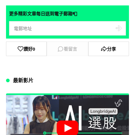
📮
更多精彩文章每日送到電子郵箱
讚好
0
看留言
分享
最新影片