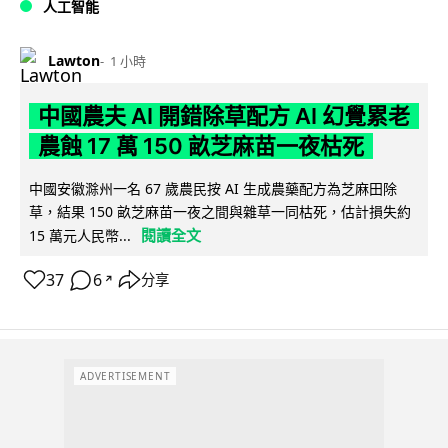
人工智能
Lawton
1 小時
中國農夫 AI 開錯除草配方 AI 幻覺累老
農蝕 17 萬 150 畝芝麻苗一夜枯死
中國安徽滁州一名 67 歲農民按 AI 生成農藥配方為芝麻田除
草，結果 150 畝芝麻苗一夜之間與雜草一同枯死，估計損失約
閱讀全文
15 萬元人民幣...
37
6
分享
↗
ADVERTISEMENT