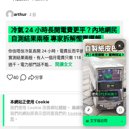
arthur
2 日
冷氣 24 小時長開電費更平？內地網民
自測結果兩極 專家拆解慳電邏輯
×
你信唔信冷氣長開 24 小時，電費反而平過開開關關？內地網民
實測結果兩極，有人一個月電費只需 118 元人民幣，有人飆到
閱讀全文
過千。電力部門話不能...
40
分享
本網站正使用 Cookie
ADVERTISEMENT
我們使用 Cookie 改善網站體驗。 繼續使用
🎵
⛶
我們的網站即表示您同意我們的
Cookie 政
策
。
📖 文字版訪問
→