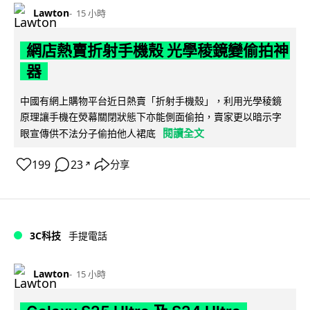
Lawton
15 小時
網店熱賣折射手機殼 光學稜鏡變偷拍神
器
中國有網上購物平台近日熱賣「折射手機殼」，利用光學稜鏡
原理讓手機在熒幕關閉狀態下亦能側面偷拍，賣家更以暗示字
閱讀全文
眼宣傳供不法分子偷拍他人裙底
199
23
分享
↗
3C科技
手提電話
Lawton
15 小時