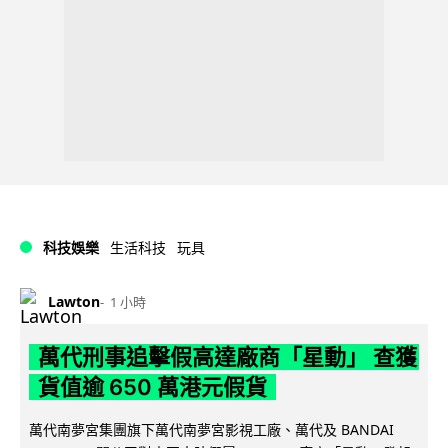
科技娛樂
生活科技
玩具
Lawton
1 小時
萬代刑事追擊假高達廠商「星動」 查獲
貨值逾 650 萬港元假貨
萬代南夢宮集團旗下萬代南夢宮影視工廠、萬代及 BANDAI