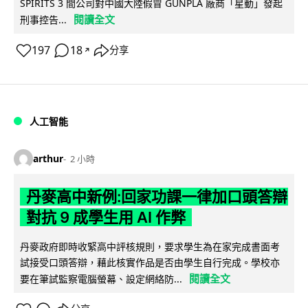
SPIRITS 3 間公司對中國大陸假冒 GUNPLA 廠商「星動」發起
閱讀全文
刑事控告...
197
18
分享
↗
人工智能
arthur
2 小時
丹麥高中新例:回家功課一律加口頭答辯
對抗 9 成學生用 AI 作弊
丹麥政府即時收緊高中評核規則，要求學生為在家完成書面考
試接受口頭答辯，藉此核實作品是否由學生自行完成。學校亦
閱讀全文
要在筆試監察電腦螢幕、設定網絡防...