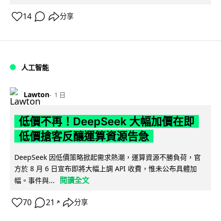
14
分享
人工智能
Lawton
1 日
低價不再！DeepSeek 大幅加價在即
低價搶客反釀運算資源告急
DeepSeek 因低價策略掀起需求熱潮，運算資源不勝負荷，官
方於 8 月 6 日宣布即將大幅上調 API 收費，惟未公布具體加
閱讀全文
幅。事件與...
70
21
分享
↗