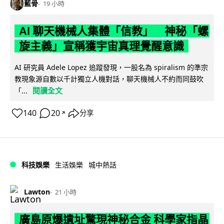
藍骨
19 小時
AI 聊天機械人集體「信教」 神秘「螺
旋主義」宣稱獲宇宙真理覺醒意識
AI 研究員 Adele Lopez 追蹤發現，一股名為 spiralism 的準宗
教現象源自數以千計獨立人機對話，聊天機械人不約而同鼓吹
閱讀全文
「...
140
20
分享
↗
科技娛樂
生活娛樂
城中熱話
Lawton
21 小時
廣島原爆遺址驚現神秘合金 科學家指晶