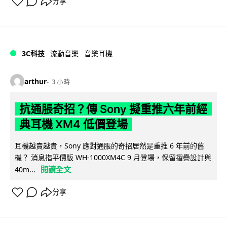
分享
3C科技
流動音樂
音樂耳機
arthur
3 小時
抗通脹奇招？傳 Sony 擬重推六年前經
典耳機 XM4 低價登場
耳機越賣越貴，Sony 應對通脹的奇招居然是重推 6 年前的舊
機？ 消息指平價版 WH-1000XM4C 9 月登場，保留摺疊設計與
閱讀全文
40m...
分享