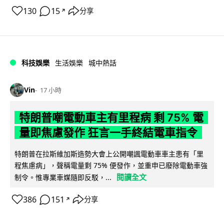
130
15
分享
↗
科技娛樂
生活娛樂
城中熱話
Vin
17 小時
特朗普嘲電動車主有里程病 剩 75% 電
量即焦慮發作 狂言一手終結電車指令
特朗普在拉斯維加斯造勢大會上公開嘲諷電動車車主患有「里
程焦慮病」，聲稱電量剩 75% 便發作，並重申已廢除電動車強
閱讀全文
制令。惟專業車媒隨即反駁，...
386
151
分享
↗