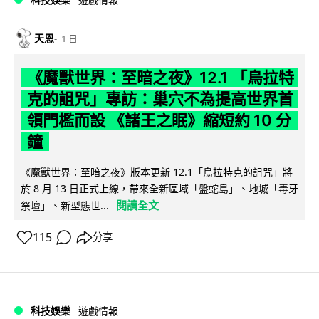
天恩
1 日
《魔獸世界：至暗之夜》12.1 「烏拉特
克的詛咒」專訪：巢穴不為提高世界首
領門檻而設 《諸王之眠》縮短約 10 分
鐘
《魔獸世界：至暗之夜》版本更新 12.1「烏拉特克的詛咒」將
於 8 月 13 日正式上線，帶來全新區域「盤蛇島」、地城「毒牙
閱讀全文
祭壇」、新型態世...
115
分享
科技娛樂
遊戲情報