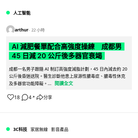
人工智能
arthur
22 小時
AI 減肥餐單配合高強度操練 成都男
45 日減 20 公斤後多器官衰竭
成都一名男子跟隨 AI 制訂高強度減脂計劃，45 日內減去約 20
公斤後昏迷送院。醫生診斷他患上尿源性膿毒症、膿毒性休克
閱讀全文
及多器官功能障礙。...
18
4
分享
↗
3C科技
家居無線
影音產品