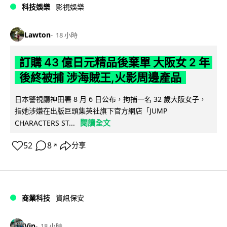
科技娛樂
影視娛樂
Lawton
18 小時
訂購 43 億日元精品後棄單 大阪女 2 年
後終被捕 涉海賊王,火影周邊產品
日本警視廳神田署 8 月 6 日公布，拘捕一名 32 歲大阪女子，
指她涉嫌在出版巨頭集英社旗下官方網店「JUMP
閱讀全文
CHARACTERS ST...
52
8
分享
↗
商業科技
資訊保安
Vin
18 小時