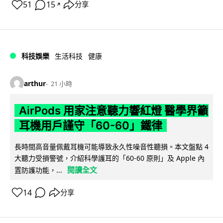
51
15
分享
↗
科技娛樂
生活科技
健康
arthur
21 小時
AirPods 用家注意聽力響紅燈 醫學界籲
耳機用戶謹守「60-60」鐵律
長時間高音量佩戴耳機可能導致永久性噪音性聽損。本文盤點 4
大聽力受損警號，介紹科學護耳的「60-60 原則」及 Apple 內
閱讀全文
置防護功能，...
14
分享