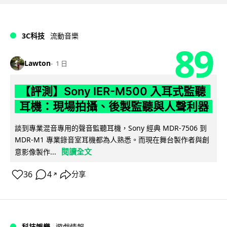
3C科技
流動音樂
89
Lawton
1 日
【評測】Sony IER-M500 入耳式監聽
耳機：現場拍攝、後製監聽與人聲利器
談到專業混音專用的聲音監聽耳機，Sony 經典 MDR-7506 到
MDR-M1 專業錄音室耳機都為人熟悉。而現在舞台製作者與創
閱讀全文
意影像製作...
36
4
分享
↗
科技娛樂
遊戲情報