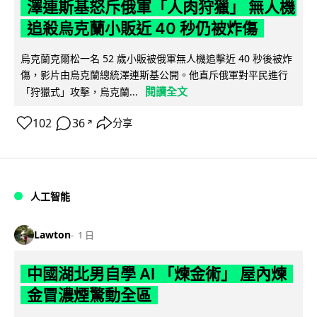
澤連斯基怒斥俄軍「人肉狩獵」 無人機
追殺烏克蘭小販近 40 秒仍被炸傷
烏克蘭克爾松一名 52 歲小販被俄軍無人機追擊近 40 秒後被炸
傷，影片由烏克蘭總統澤連斯基公開。他直斥俄軍對平民進行
閱讀全文
「狩獵式」攻擊，烏克蘭...
102
36
分享
↗
人工智能
Lawton
1 日
中國湖北男自學 AI 「煉金術」 屋內煉
金冒濃煙驚動全區