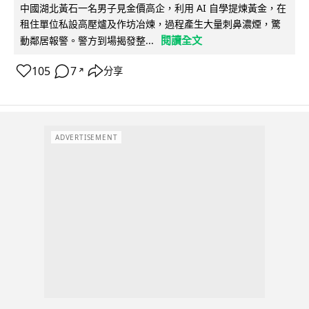
中國湖北黃石一名男子見金價高企，利用 AI 自學提煉黃金，在
租住單位私設高壓爐及作坊冶煉，過程產生大量刺鼻濃煙，驚
閱讀全文
動鄰居報警。警方到場揭發整...
105
7
分享
↗
ADVERTISEMENT