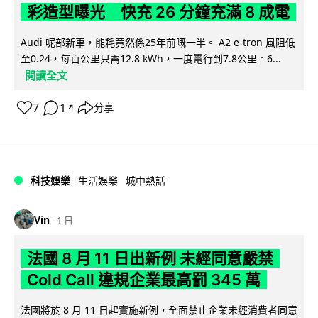
彩造型曝光 快充 26 分鐘充滿 8 成電
Audi 呢部新車，能耗竟然係25年前嘅一半。 A2 e-tron 風阻低
至0.24，每百公里只需12.8 kWh，一度電行到7.8公里。6...
閱讀全文
7
1
分享
↗
科技娛樂
生活娛樂
城中熱話
Vin
1 日
法國 8 月 11 日出新例 未經同意嚴禁
Cold Call 違規企業最高罰 345 萬
法國將於 8 月 11 日起實施新例，全面禁止企業未經消費者同意