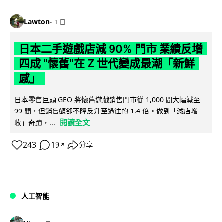
Lawton
1 日
日本二手遊戲店減 90% 門市 業績反增
四成 "懷舊"在 Z 世代變成最潮「新鮮
感」
日本零售巨頭 GEO 將懷舊遊戲銷售門市從 1,000 間大幅減至
99 間，但銷售額卻不降反升至過往的 1.4 倍。做到「減店增
閱讀全文
收」奇蹟，...
243
19
分享
↗
人工智能