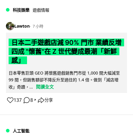
科技娛樂
遊戲情報
Lawton
7 小時
日本二手遊戲店減 90% 門市 業績反增
四成 "懷舊"在 Z 世代變成最潮「新鮮
感」
日本零售巨頭 GEO 將懷舊遊戲銷售門市從 1,000 間大幅減至
99 間，但銷售額卻不降反升至過往的 1.4 倍。做到「減店增
閱讀全文
收」奇蹟，...
137
8
分享
↗
人工智能