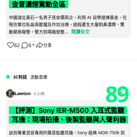
金冒濃煙驚動全區
中國湖北黃石一名男子見金價高企，利用 AI 自學提煉黃金，在
租住單位私設高壓爐及作坊冶煉，過程產生大量刺鼻濃煙，驚
閱讀全文
動鄰居報警。警方到場揭發整...
62
6
分享
↗
3C科技
流動音樂
89
Lawton
6 小時
【評測】Sony IER-M500 入耳式監聽
耳機：現場拍攝、後製監聽與人聲利器
談到專業混音專用的聲音監聽耳機，Sony 經典 MDR-7506 到