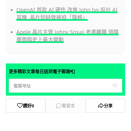
OpenAI 首款 AI 硬件 改推 John Ivy 設計 AI
耳機 晶片短缺致被迫「降格」
Apple 晶片主管 Johny Srouji 考慮離職 領導
層面臨史上最大變動
📮
更多精彩文章每日送到電子郵箱
讚好
0
看留言
分享