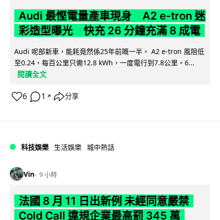
Audi 最慳電量產車現身 A2 e-tron 迷
彩造型曝光 快充 26 分鐘充滿 8 成電
Audi 呢部新車，能耗竟然係25年前嘅一半。 A2 e-tron 風阻低
至0.24，每百公里只需12.8 kWh，一度電行到7.8公里。6...
閱讀全文
6
1
分享
↗
科技娛樂
生活娛樂
城中熱話
Vin
9 小時
法國 8 月 11 日出新例 未經同意嚴禁
Cold Call 違規企業最高罰 345 萬