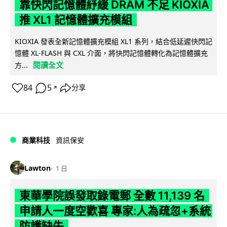
靠快閃記憶體紓緩 DRAM 不足 KIOXIA
推 XL1 記憶體擴充模組
KIOXIA 發表全新記憶體擴充模組 XL1 系列，結合低延遲快閃記
憶體 XL-FLASH 與 CXL 介面，將快閃記憶體轉化為記憶體擴充
閱讀全文
方...
84
5
分享
↗
商業科技
資訊保安
Lawton
1 日
東華學院誤發取錄電郵 全數 11,139 名
申請人一度空歡喜 專家:人為疏忽+系統
防護缺失