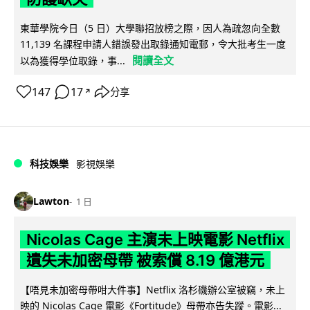
東華學院今日（5 日）大學聯招放榜之際，因人為疏忽向全數
11,139 名課程申請人錯誤發出取錄通知電郵，令大批考生一度
閱讀全文
以為獲得學位取錄，事...
147
17
分享
↗
科技娛樂
影視娛樂
Lawton
1 日
Nicolas Cage 主演未上映電影 Netflix
遺失未加密母帶 被索償 8.19 億港元
【唔見未加密母帶咁大件事】Netflix 洛杉磯辦公室被竊，未上
映的 Nicolas Cage 電影《Fortitude》母帶亦告失蹤。電影...