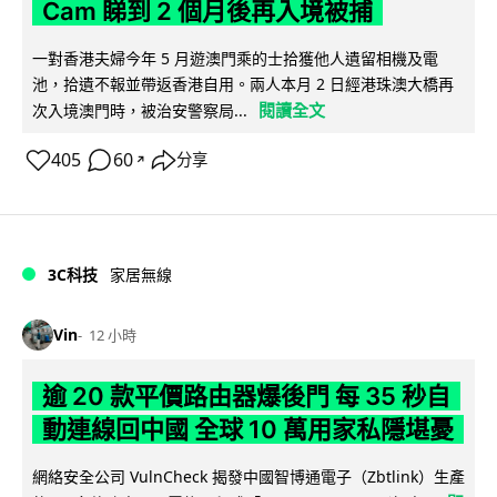
Cam 睇到 2 個月後再入境被捕
一對香港夫婦今年 5 月遊澳門乘的士拾獲他人遺留相機及電
池，拾遺不報並帶返香港自用。兩人本月 2 日經港珠澳大橋再
閱讀全文
次入境澳門時，被治安警察局...
405
60
分享
↗
3C科技
家居無線
Vin
12 小時
逾 20 款平價路由器爆後門 每 35 秒自
動連線回中國 全球 10 萬用家私隱堪憂
網絡安全公司 VulnCheck 揭發中國智博通電子（Zbtlink）生產