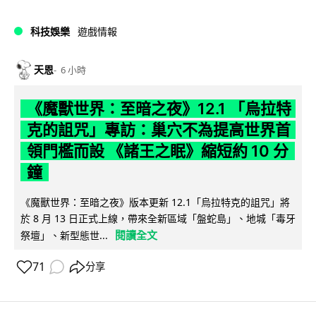
科技娛樂
遊戲情報
天恩
6 小時
《魔獸世界：至暗之夜》12.1 「烏拉特
克的詛咒」專訪：巢穴不為提高世界首
領門檻而設 《諸王之眠》縮短約 10 分
鐘
《魔獸世界：至暗之夜》版本更新 12.1「烏拉特克的詛咒」將
於 8 月 13 日正式上線，帶來全新區域「盤蛇島」、地城「毒牙
閱讀全文
祭壇」、新型態世...
71
分享