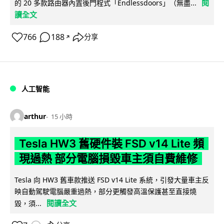
閱
的 20 多款路由器內置後門程式「Endlessdoors」（無盡...
讀全文
766
188
分享
↗
人工智能
arthur
15 小時
Tesla HW3 舊硬件裝 FSD v14 Lite 頻
現過熱 部分電腦損毀車主須自費維修
Tesla 向 HW3 舊車款推送 FSD v14 Lite 系統，引發大量車主反
映自動駕駛電腦嚴重過熱，部分更觸發高溫保護甚至直接燒
閱讀全文
毀，須...