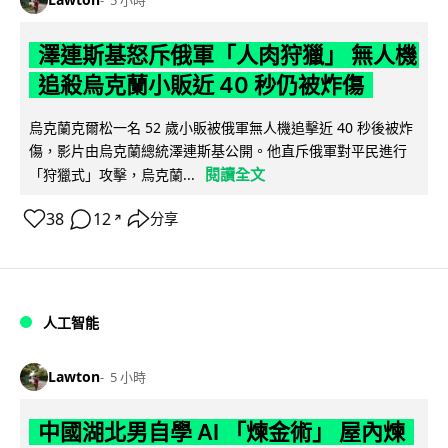
5 小時
澤連斯基怒斥俄軍「人肉狩獵」 無人機
追殺烏克蘭小販近 40 秒仍被炸傷
烏克蘭克爾松一名 52 歲小販被俄軍無人機追擊近 40 秒後被炸
傷，影片由烏克蘭總統澤連斯基公開。他直斥俄軍對平民進行
閱讀全文
「狩獵式」攻擊，烏克蘭...
38
12
分享
↗
人工智能
Lawton
5 小時
中國湖北男自學 AI 「煉金術」 屋內煉