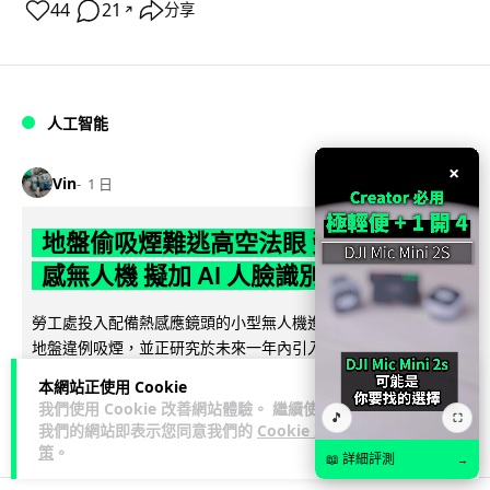
44
21
分享
↗
人工智能
×
Vin
1 日
地盤偷吸煙難逃高空法眼 勞工處出動熱
感無人機 擬加 AI 人臉識別精準執法
勞工處投入配備熱感應鏡頭的小型無人機進行高空巡邏以打擊
地盤違例吸煙，並正研究於未來一年內引入 AI 人臉識別與行為
閱讀全文
分析功能，結合三大技術進一...
本網站正使用 Cookie
我們使用 Cookie 改善網站體驗。 繼續使用
🎵
⛶
246
57
分享
↗
我們的網站即表示您同意我們的
Cookie 政
策
。
📖 詳細評測
→