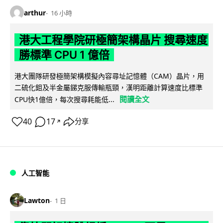
arthur
16 小時
港大工程學院研極簡架構晶片 搜尋速度
勝標準 CPU 1 億倍
港大團隊研發極簡架構模擬內容尋址記憶體（CAM）晶片，用
二硫化鉬及半金屬銻克服傳輸瓶頸，漢明距離計算速度比標準
閱讀全文
CPU快1億倍，每次搜尋耗能低...
40
17
分享
↗
人工智能
Lawton
1 日