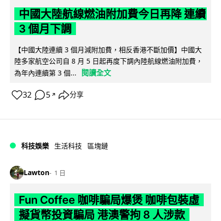
中國大陸航線燃油附加費今日再降 連續
3 個月下調
【中國大陸連續 3 個月減附加費，相反香港不斷加價】中國大
陸多家航空公司自 8 月 5 日起再度下調內陸航線燃油附加費，
閱讀全文
為年內連續第 3 個...
32
5
分享
↗
科技娛樂
生活科技
區塊鏈
Lawton
1 日
Fun Coffee 咖啡騙局爆煲 咖啡包裝虛
擬貨幣投資騙局 港澳警拘 8 人涉款