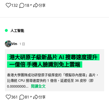
132
18
分享
↗
人工智能
Vin
1 日
港大研原子級新晶片 AI 搜尋速度提升
一億倍 手機人臉識別免上雲端
香港大學團隊成功研發原子級厚度的「模擬存內搜尋」晶片，
比傳統 CPU 搜尋速度快約 1 億倍，延遲低至 36 皮秒（即
閱讀全文
0.00000000...
361
81
分享
↗