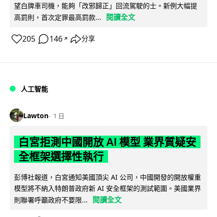
望白牌車司機，能夠「改邪歸正」回流駕駛的士。新例大幅提
閱讀全文
高罰則，首次定罪最高罰款...
205
146
分享
↗
人工智能
Lawton
1 日
白宮拒測中國開放 AI 模型 業界質疑安
全框架選擇性執行
彭博社報道，白宮通知美國頂尖 AI 公司，中國開發的開放權重
模型將不納入特朗普政府新 AI 安全框架的測試範圍。美國業界
閱讀全文
則聯署呼籲政府不要限...