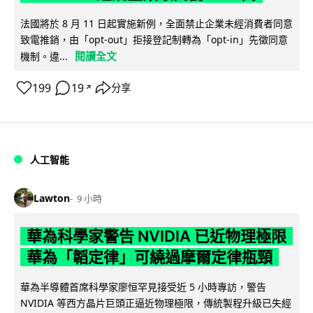
法國將於 8 月 11 日起實施新例，全面禁止企業未經消費者同意
致電推銷，由「opt-out」拒接登記制轉為「opt-in」先徵同意
閱讀全文
機制。違...
199
19
分享
↗
人工智能
Lawton
9 小時
華為科學家警告 NVIDIA 已近物理極限
華為「韜定律」可繞過摩爾定律瓶頸
華為半導體首席科學家廖恒罕見接受近 5 小時專訪，警告
NVIDIA 等西方晶片巨頭正逼近物理極限，傳統製程升級已失經