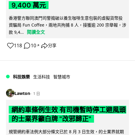
9,400 萬元
香港警方聯同澳門司警搗破以養生咖啡生意包裝的虛擬貨幣投
資騙局 Fun Coffee，兩地共拘捕 8 人，接獲逾 200 宗舉報，涉
閱讀全文
款 9,4...
118
10
分享
↗
科技娛樂
生活科技
智慧城市
Lawton
1 日
網約車條例生效 有司機暫時停工避風頭
的士業界籲白牌 "改邪歸正"
規管網約車法例大部分條文已於 8 月 3 日生效，的士業界就期