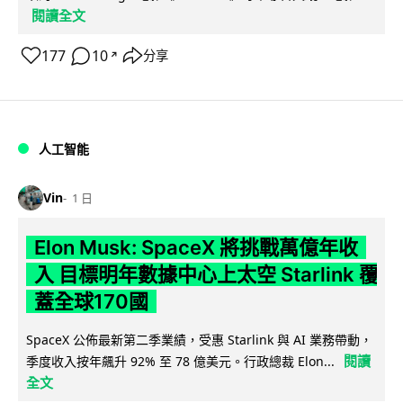
閱讀全文
177
10
分享
↗
人工智能
Vin
1 日
Elon Musk: SpaceX 將挑戰萬億年收
入 目標明年數據中心上太空 Starlink 覆
蓋全球170國
SpaceX 公佈最新第二季業績，受惠 Starlink 與 AI 業務帶動，
閱讀
季度收入按年飆升 92% 至 78 億美元。行政總裁 Elon...
全文