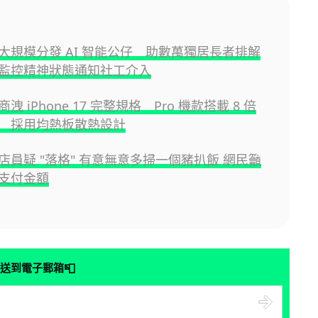
大規模分發 AI 智能公仔 助數萬獨居長者排解
監控精神狀態通知社工介入
洩 iPhone 17 完整規格 Pro 機款搭載 8 倍
 採用均熱板散熱設計
店員疑 "落格" 有意無意多掃一個豬扒飯 網民籲
支付金額
📮
送到電子郵箱