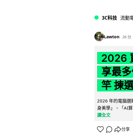
3C科技
流動
Lawton
26 分
202
享最多
竿 揀
2026 年的電
身美學」、「AI算
讀全文
分享