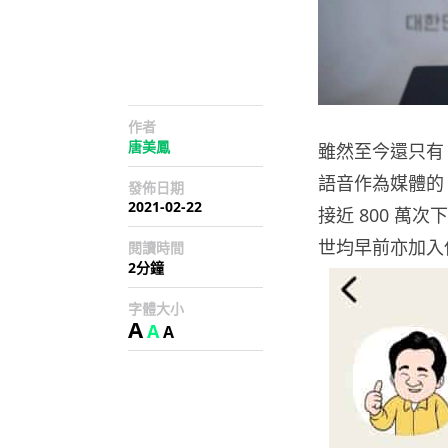
作者
唐美鳳
雖然至今還只有
語音作為媒體的 
發佈日期
2021-02-22
接近 800 
世均早前亦加入
閱讀時間
2分鐘
字體大小
A
A
A