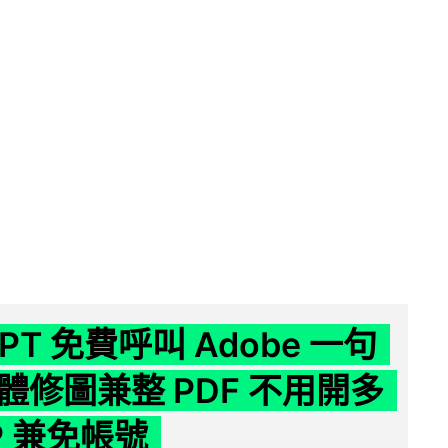
GPT 免費呼叫 Adobe 一句
體修圖兼整 PDF 不用開多
P 兼免帳號