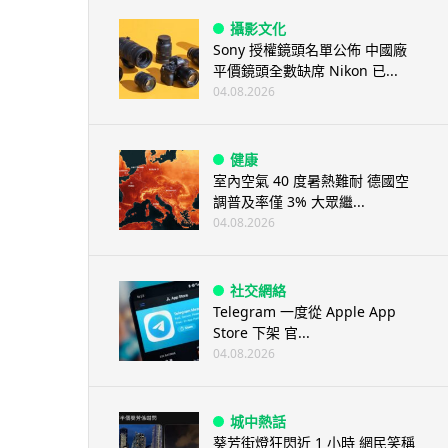
攝影文化
Sony 授權鏡頭名單公佈 中國廠
平價鏡頭全數缺席 Nikon 已...
04.08.2026
健康
室內空氣 40 度暑熱難耐 德國空
調普及率僅 3% 大眾繼...
04.08.2026
社交網絡
Telegram 一度從 Apple App
Store 下架 官...
04.08.2026
城中熱話
葵芳街燈狂閃近 1 小時 網民笑稱