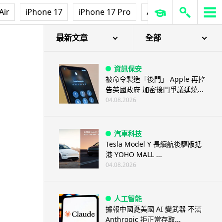
Air
iPhone 17
iPhone 17 Pro
AirPods Pro 3
Ap
最新文章
全部
資訊保安
被命令製造「後門」 Apple 再控
告英國政府 加密後門爭議延燒...
04.08.2026
汽車科技
Tesla Model Y 長續航後驅版抵
港 YOHO MALL ...
04.08.2026
人工智能
據報中國憂美國 AI 變武器 不滿
Anthropic 拒正常存取...