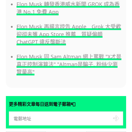
Elon Musk 轉發香港威水新聞 GROK 成為香
港 No.1 免費 App
Elon Musk 再揚言控告 Apple Grok 大受歡
迎卻未獲 App Store 推薦 質疑偏頗
ChatGPT 違反壟斷法
Elon Musk 同 Sam Altman 網上罵戰 "X才是
真正控制演算法" "Altman是騙子, 粉絲少瀏
覽量高"
📮
更多精彩文章每日送到電子郵箱