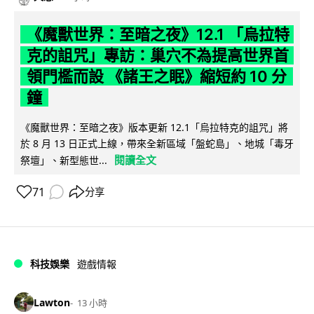
《魔獸世界：至暗之夜》12.1 「烏拉特
克的詛咒」專訪：巢穴不為提高世界首
領門檻而設 《諸王之眠》縮短約 10 分
鐘
《魔獸世界：至暗之夜》版本更新 12.1「烏拉特克的詛咒」將
於 8 月 13 日正式上線，帶來全新區域「盤蛇島」、地城「毒牙
閱讀全文
祭壇」、新型態世...
71
分享
科技娛樂
遊戲情報
Lawton
13 小時