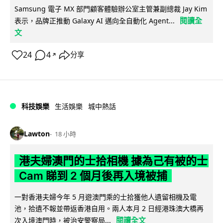
Samsung 電子 MX 部門顧客體驗辦公室主管兼副總裁 Jay Kim
閱讀全
表示，品牌正推動 Galaxy AI 邁向全自動化 Agent...
文
24
4
分享
↗
科技娛樂
生活娛樂
城中熱話
Lawton
18 小時
港夫婦澳門的士拾相機 據為己有被的士
Cam 睇到 2 個月後再入境被捕
一對香港夫婦今年 5 月遊澳門乘的士拾獲他人遺留相機及電
池，拾遺不報並帶返香港自用。兩人本月 2 日經港珠澳大橋再
閱讀全文
次入境澳門時，被治安警察局...