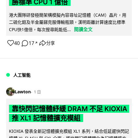
勝標準 CPU 1 億倍
港大團隊研發極簡架構模擬內容尋址記憶體（CAM）晶片，用
二硫化鉬及半金屬銻克服傳輸瓶頸，漢明距離計算速度比標準
閱讀全文
CPU快1億倍，每次搜尋耗能低...
40
17
分享
↗
人工智能
Lawton
1 日
靠快閃記憶體紓緩 DRAM 不足 KIOXIA
推 XL1 記憶體擴充模組
KIOXIA 發表全新記憶體擴充模組 XL1 系列，結合低延遲快閃記