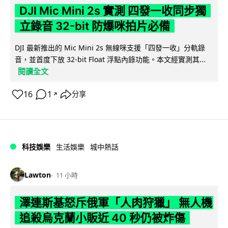
DJI Mic Mini 2s 實測 四發一收同步獨
立錄音 32-bit 防爆咪拍片必備
DJI 最新推出的 Mic Mini 2s 無線咪支援「四發一收」分軌錄
音，並首度下放 32-bit Float 浮點內錄功能。本文經實測其...
閱讀全文
16
1
分享
↗
科技娛樂
生活娛樂
城中熱話
Lawton
11 小時
澤連斯基怒斥俄軍「人肉狩獵」 無人機
追殺烏克蘭小販近 40 秒仍被炸傷