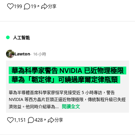
199
19
分享
↗
人工智能
Lawton
16 小時
華為科學家警告 NVIDIA 已近物理極限
華為「韜定律」可繞過摩爾定律瓶頸
華為半導體首席科學家廖恒罕見接受近 5 小時專訪，警告
NVIDIA 等西方晶片巨頭正逼近物理極限，傳統製程升級已失經
閱讀全文
濟效益。他同時介紹華為...
1,151
428
分享
↗