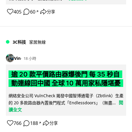
405
60
分享
↗
3C科技
家居無線
Vin
18 小時
逾 20 款平價路由器爆後門 每 35 秒自
動連線回中國 全球 10 萬用家私隱堪憂
網絡安全公司 VulnCheck 揭發中國智博通電子（Zbtlink）生產
閱
的 20 多款路由器內置後門程式「Endlessdoors」（無盡...
讀全文
766
188
分享
↗