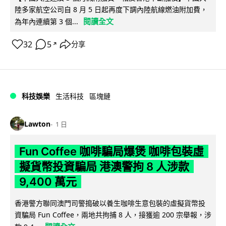
陸多家航空公司自 8 月 5 日起再度下調內陸航線燃油附加費，
閱讀全文
為年內連續第 3 個...
32
5
分享
↗
科技娛樂
生活科技
區塊鏈
Lawton
1 日
Fun Coffee 咖啡騙局爆煲 咖啡包裝虛
擬貨幣投資騙局 港澳警拘 8 人涉款
9,400 萬元
香港警方聯同澳門司警搗破以養生咖啡生意包裝的虛擬貨幣投
資騙局 Fun Coffee，兩地共拘捕 8 人，接獲逾 200 宗舉報，涉