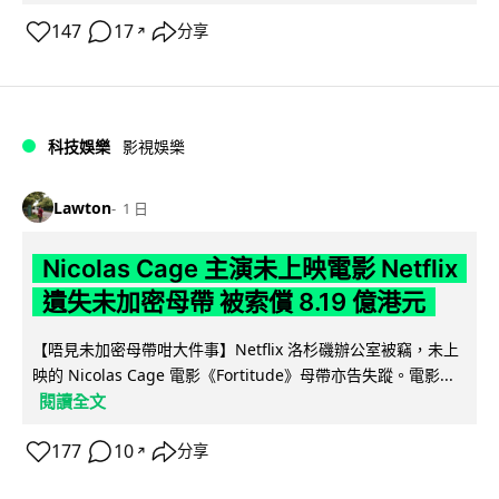
147
17
分享
↗
科技娛樂
影視娛樂
Lawton
1 日
Nicolas Cage 主演未上映電影 Netflix
遺失未加密母帶 被索償 8.19 億港元
【唔見未加密母帶咁大件事】Netflix 洛杉磯辦公室被竊，未上
映的 Nicolas Cage 電影《Fortitude》母帶亦告失蹤。電影...
閱讀全文
177
10
分享
↗