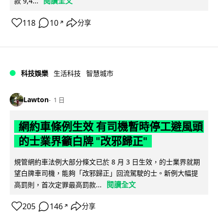
閱讀全文
款 9,4...
118
10
分享
↗
科技娛樂
生活科技
智慧城市
Lawton
1 日
網約車條例生效 有司機暫時停工避風頭
的士業界籲白牌 "改邪歸正"
規管網約車法例大部分條文已於 8 月 3 日生效，的士業界就期
望白牌車司機，能夠「改邪歸正」回流駕駛的士。新例大幅提
閱讀全文
高罰則，首次定罪最高罰款...
205
146
分享
↗