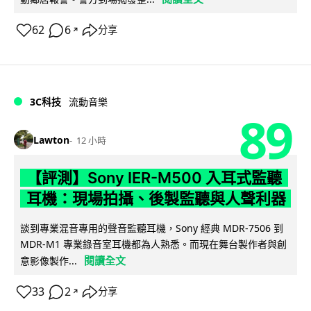
62
6
分享
↗
3C科技
流動音樂
89
Lawton
12 小時
【評測】Sony IER-M500 入耳式監聽
耳機：現場拍攝、後製監聽與人聲利器
談到專業混音專用的聲音監聽耳機，Sony 經典 MDR-7506 到
MDR-M1 專業錄音室耳機都為人熟悉。而現在舞台製作者與創
閱讀全文
意影像製作...
33
2
分享
↗