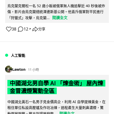
烏克蘭克爾松一名 52 歲小販被俄軍無人機追擊近 40 秒後被炸
傷，影片由烏克蘭總統澤連斯基公開。他直斥俄軍對平民進行
閱讀全文
「狩獵式」攻擊，烏克蘭...
38
12
分享
↗
人工智能
Lawton
11 小時
中國湖北男自學 AI 「煉金術」 屋內煉
金冒濃煙驚動全區
中國湖北黃石一名男子見金價高企，利用 AI 自學提煉黃金，在
租住單位私設高壓爐及作坊冶煉，過程產生大量刺鼻濃煙，驚
閱讀全文
動鄰居報警。警方到場揭發整...