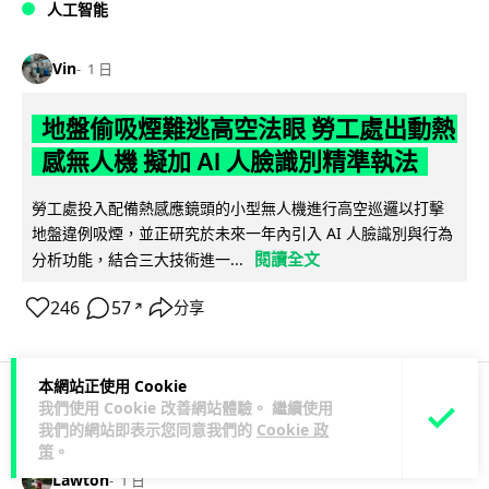
人工智能
Vin
1 日
地盤偷吸煙難逃高空法眼 勞工處出動熱
感無人機 擬加 AI 人臉識別精準執法
勞工處投入配備熱感應鏡頭的小型無人機進行高空巡邏以打擊
地盤違例吸煙，並正研究於未來一年內引入 AI 人臉識別與行為
閱讀全文
分析功能，結合三大技術進一...
246
57
分享
↗
本網站正使用 Cookie
我們使用 Cookie 改善網站體驗。 繼續使用
人工智能
我們的網站即表示您同意我們的
Cookie 政
策
。
Lawton
1 日