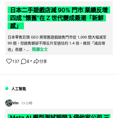
日本二手遊戲店減 90% 門市 業績反增
四成 "懷舊"在 Z 世代變成最潮「新鮮
感」
日本零售巨頭 GEO 將懷舊遊戲銷售門市從 1,000 間大幅減至
99 間，但銷售額卻不降反升至過往的 1.4 倍。做到「減店增
閱讀全文
收」奇蹟，...
137
8
分享
↗
人工智能
Vin
13 小時
Meta AI 模型測試期間入侵他家公司 三