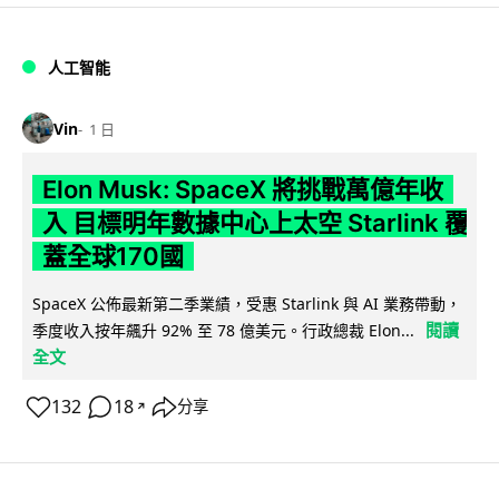
人工智能
Vin
1 日
Elon Musk: SpaceX 將挑戰萬億年收
入 目標明年數據中心上太空 Starlink 覆
蓋全球170國
SpaceX 公佈最新第二季業績，受惠 Starlink 與 AI 業務帶動，
閱讀
季度收入按年飆升 92% 至 78 億美元。行政總裁 Elon...
全文
132
18
分享
↗