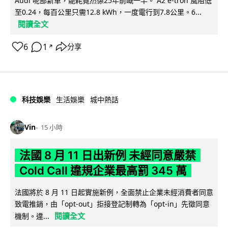
Audi 呢部新車，能耗竟然係25年前嘅一半。 A2 e-tron 風阻低
至0.24，每百公里只需12.8 kWh，一度電行到7.8公里。6...
閱讀全文
6
1
分享
↗
科技娛樂
生活娛樂
城中熱話
Vin
15 小時
法國 8 月 11 日出新例 未經同意嚴禁
Cold Call 違規企業最高罰 345 萬
法國將於 8 月 11 日起實施新例，全面禁止企業未經消費者同意
致電推銷，由「opt-out」拒接登記制轉為「opt-in」先徵同意
閱讀全文
機制。違...