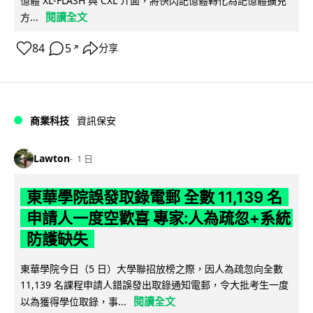
憶體 XL-FLASH 與 CXL 介面，將快閃記憶體轉化為記憶體擴充
閱讀全文
方...
84
5
分享
↗
商業科技
資訊保安
Lawton
1 日
東華學院誤發取錄電郵 全數 11,139 名
申請人一度空歡喜 專家:人為疏忽+系統
防護缺失
東華學院今日（5 日）大學聯招放榜之際，因人為疏忽向全數
11,139 名課程申請人錯誤發出取錄通知電郵，令大批考生一度
閱讀全文
以為獲得學位取錄，事...