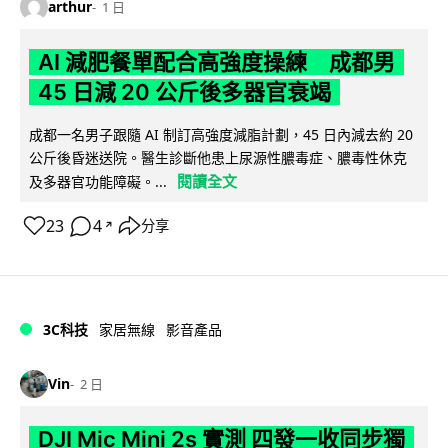
arthur
1 日
AI 減肥餐單配合高強度操練 成都男
45 日減 20 公斤後多器官衰竭
成都一名男子跟隨 AI 制訂高強度減脂計劃，45 日內減去約 20
公斤後昏迷送院。醫生診斷他患上尿源性膿毒症、膿毒性休克
閱讀全文
及多器官功能障礙。...
23
4
分享
↗
3C科技
家居無線
影音產品
Vin
2 日
DJI Mic Mini 2s 實測 四發一收同步獨