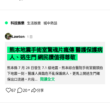
科技娛樂
生活娛樂
城中熱話
Lawton
1 日
熊本地震手術室驚魂片瘋傳 醫護保護病
人、逃生門 網民讚值得尊敬
熊本縣 7 月 28 日發生 7.1 級地震，熊本綜合醫院手術室鏡頭拍
下地震一刻，醫護人員臨危不亂保護病人，更馬上開逃生門確
閱讀全文
保出口流通。片段...
67
20
分享
↗