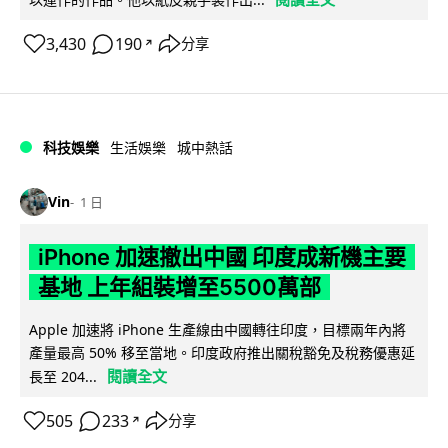
3,430
190
分享
↗
科技娛樂
生活娛樂
城中熱話
Vin
1 日
iPhone 加速撤出中國 印度成新機主要
基地 上年組裝增至5500萬部
Apple 加速將 iPhone 生產線由中國轉往印度，目標兩年內將
產量最高 50% 移至當地。印度政府推出關稅豁免及稅務優惠延
閱讀全文
長至 204...
505
233
分享
↗