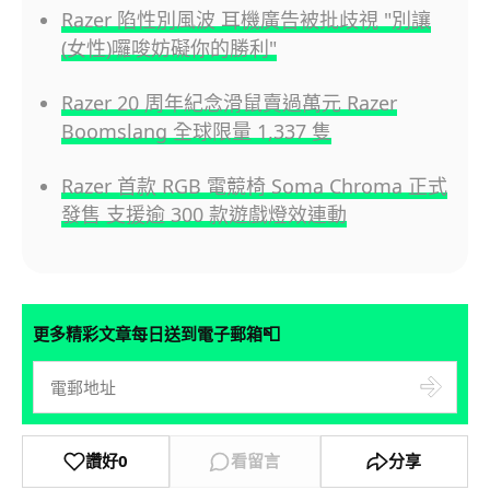
Razer 陷性別風波 耳機廣告被批歧視 "別讓
(女性)囉唆妨礙你的勝利"
Razer 20 周年紀念滑鼠賣過萬元 Razer
Boomslang 全球限量 1,337 隻
Razer 首款 RGB 電競椅 Soma Chroma 正式
發售 支援逾 300 款遊戲燈效連動
📮
更多精彩文章每日送到電子郵箱
讚好
0
看留言
分享