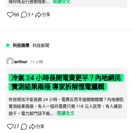
閱讀全文
陽仰角及行道樹陰影...
66
3
分享
↗
科技娛樂
科技新聞
arthur
11 小時
冷氣 24 小時長開電費更平？內地網民
實測結果兩極 專家拆解慳電邏輯
你信唔信冷氣長開 24 小時，電費反而平過開開關關？內地網民
實測結果兩極，有人一個月電費只需 118 元人民幣，有人飆到
閱讀全文
過千。電力部門話不能...
27
分享