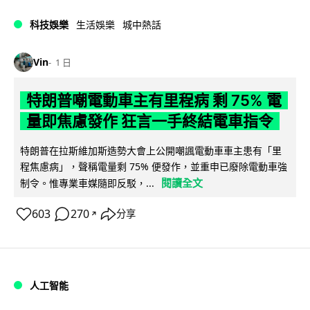
科技娛樂
生活娛樂
城中熱話
Vin
1 日
特朗普嘲電動車主有里程病 剩 75% 電
量即焦慮發作 狂言一手終結電車指令
特朗普在拉斯維加斯造勢大會上公開嘲諷電動車車主患有「里
程焦慮病」，聲稱電量剩 75% 便發作，並重申已廢除電動車強
閱讀全文
制令。惟專業車媒隨即反駁，...
603
270
分享
↗
人工智能