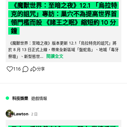
《魔獸世界：至暗之夜》12.1 「烏拉特
克的詛咒」專訪：巢穴不為提高世界首
領門檻而設 《諸王之眠》縮短約 10 分
鐘
《魔獸世界：至暗之夜》版本更新 12.1「烏拉特克的詛咒」將
於 8 月 13 日正式上線，帶來全新區域「盤蛇島」、地城「毒牙
閱讀全文
祭壇」、新型態世...
116
分享
科技娛樂
遊戲情報
Lawton
2 日