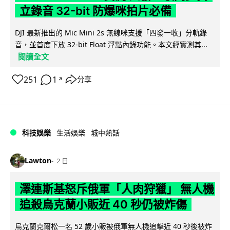
立錄音 32-bit 防爆咪拍片必備
DJI 最新推出的 Mic Mini 2s 無線咪支援「四發一收」分軌錄
音，並首度下放 32-bit Float 浮點內錄功能。本文經實測其...
閱讀全文
251
1
分享
↗
科技娛樂
生活娛樂
城中熱話
Lawton
2 日
澤連斯基怒斥俄軍「人肉狩獵」 無人機
追殺烏克蘭小販近 40 秒仍被炸傷
烏克蘭克爾松一名 52 歲小販被俄軍無人機追擊近 40 秒後被炸