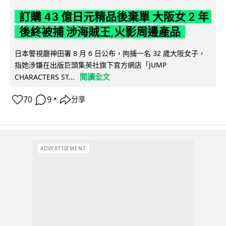
訂購 43 億日元精品後棄單 大阪女 2 年
後終被捕 涉海賊王,火影周邊產品
日本警視廳神田署 8 月 6 日公布，拘捕一名 32 歲大阪女子，
指她涉嫌在出版巨頭集英社旗下官方網店「JUMP
閱讀全文
CHARACTERS ST...
70
9
分享
↗
ADVERTISEMENT