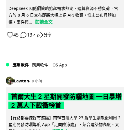
DeepSeek 因低價策略掀起需求熱潮，運算資源不勝負荷，官
方於 8 月 6 日宣布即將大幅上調 API 收費，惟未公布具體加
閱讀全文
幅。事件與...
45
13
分享
↗
iOS App
應用軟件
應用軟件
Lawton
9 小時
首爾大生 2 星期開發防曬地圖 一日暴增
2 萬人下載衝榜首
【行路都要揀好有遮陰】南韓首爾大學 23 歲學生劉敏俊利用 2
星期開發防曬導航 App「走向陰涼處」，結合建築物高度、太