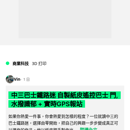
商業科技
3D 打印
Vin
1 日
中三巴士鐵路迷 自製紙皮遙控巴士 門,
水撥識郁 + 實時GPS報站
如果你熱愛一件事，你會熱愛到怎樣的程度？一位就讀中三的
巴士鐵路迷，選擇由零開始，把自己的興趣一步步變成真正可
閱讀全文
以運作的作品。他以紙皮親手製作出...