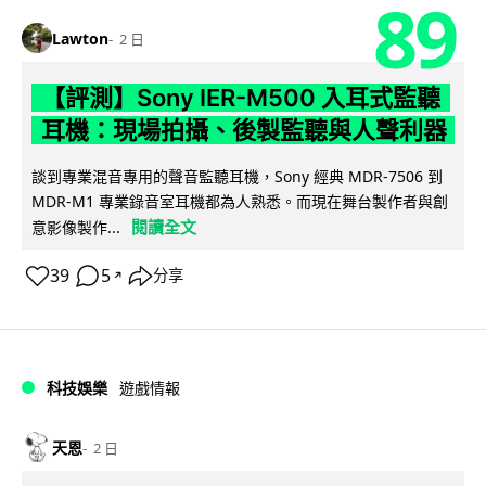
89
Lawton
2 日
【評測】Sony IER-M500 入耳式監聽
耳機：現場拍攝、後製監聽與人聲利器
談到專業混音專用的聲音監聽耳機，Sony 經典 MDR-7506 到
MDR-M1 專業錄音室耳機都為人熟悉。而現在舞台製作者與創
閱讀全文
意影像製作...
39
5
分享
↗
科技娛樂
遊戲情報
天恩
2 日