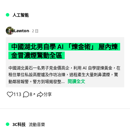
人工智能
Lawton
2 日
中國湖北男自學 AI 「煉金術」 屋內煉
金冒濃煙驚動全區
中國湖北黃石一名男子見金價高企，利用 AI 自學提煉黃金，在
租住單位私設高壓爐及作坊冶煉，過程產生大量刺鼻濃煙，驚
閱讀全文
動鄰居報警。警方到場揭發整...
113
8
分享
↗
3C科技
流動音樂