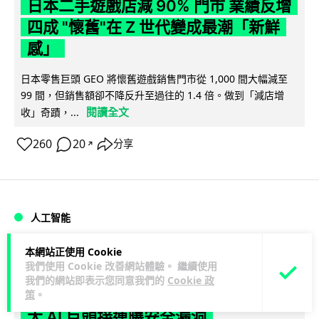
日本二手遊戲店減 90% 門市 業績反增
四成 "懷舊"在 Z 世代變成最潮「新鮮
感」
日本零售巨頭 GEO 將懷舊遊戲銷售門市從 1,000 間大幅減至
99 間，但銷售額卻不降反升至過往的 1.4 倍。做到「減店增
閱讀全文
收」奇蹟，...
260
20
分享
↗
人工智能
本網站正使用 Cookie
Vin
2 日
我們使用 Cookie 改善網站體驗。 繼續使用
我們的網站即表示您同意我們的
Cookie 政
Meta AI 模型測試期間入侵他家公司 三
策
。
大 AI 巨頭接連曝安全漏洞