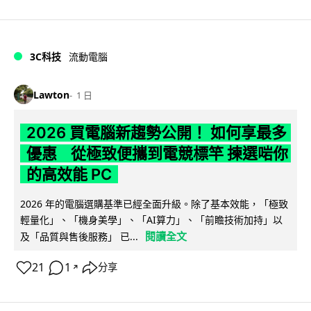
3C科技
流動電腦
Lawton
1 日
2026 買電腦新趨勢公開！ 如何享最多
優惠 從極致便攜到電競標竿 揀選啱你
的高效能 PC
2026 年的電腦選購基準已經全面升級。除了基本效能，「極致
輕量化」、「機身美學」、「AI算力」、「前瞻技術加持」以
閱讀全文
及「品質與售後服務」 已...
21
1
分享
↗