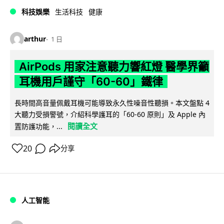
科技娛樂
生活科技
健康
arthur
1 日
AirPods 用家注意聽力響紅燈 醫學界籲
耳機用戶謹守「60-60」鐵律
長時間高音量佩戴耳機可能導致永久性噪音性聽損。本文盤點 4
大聽力受損警號，介紹科學護耳的「60-60 原則」及 Apple 內
閱讀全文
置防護功能，...
20
分享
人工智能