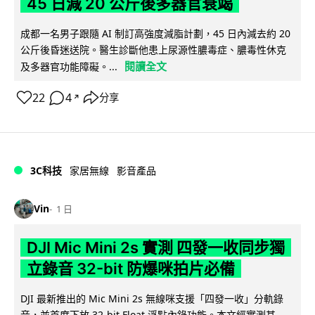
45 日減 20 公斤後多器官衰竭
成都一名男子跟隨 AI 制訂高強度減脂計劃，45 日內減去約 20
公斤後昏迷送院。醫生診斷他患上尿源性膿毒症、膿毒性休克
閱讀全文
及多器官功能障礙。...
22
4
分享
↗
3C科技
家居無線
影音產品
Vin
1 日
DJI Mic Mini 2s 實測 四發一收同步獨
立錄音 32-bit 防爆咪拍片必備
DJI 最新推出的 Mic Mini 2s 無線咪支援「四發一收」分軌錄
音，並首度下放 32-bit Float 浮點內錄功能。本文經實測其...