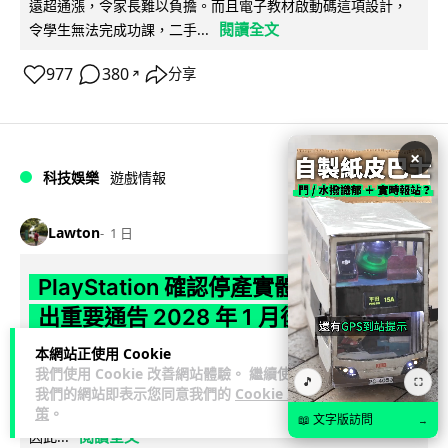
遠超通漲，令家長難以負擔。而且電子教材啟動碼這項設計，
閱讀全文
令學生無法完成功課，二手...
977
380
分享
↗
×
科技娛樂
遊戲情報
Lawton
1 日
PlayStation 確認停產實體光碟 包裝印
出重要通告 2028 年 1 月後不出光碟遊
戲
本網站正使用 Cookie
我們使用 Cookie 改善網站體驗。 繼續使用
🎵
⛶
Sony 已在 PS5 主機包裝加貼提示貼紙，重申官方 7 月已公布
我們的網站即表示您同意我們的
Cookie 政
計劃：2028 年 1 月起停產新遊戲實體光碟。分析師預期 PS6
策
。
📖 文字版訪問
→
閱讀全文
因此...