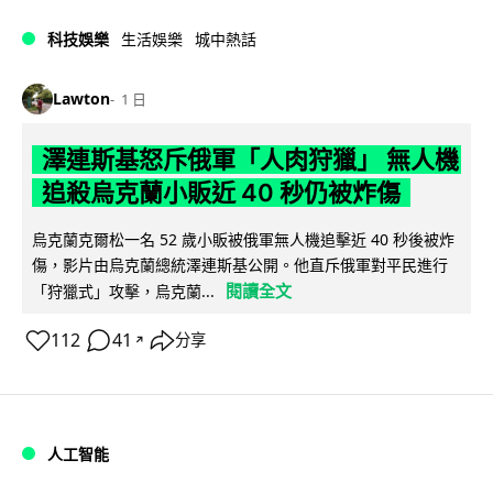
科技娛樂
生活娛樂
城中熱話
Lawton
1 日
澤連斯基怒斥俄軍「人肉狩獵」 無人機
追殺烏克蘭小販近 40 秒仍被炸傷
烏克蘭克爾松一名 52 歲小販被俄軍無人機追擊近 40 秒後被炸
傷，影片由烏克蘭總統澤連斯基公開。他直斥俄軍對平民進行
閱讀全文
「狩獵式」攻擊，烏克蘭...
112
41
分享
↗
人工智能