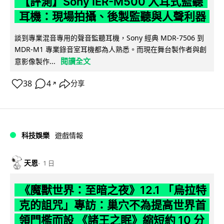
【評測】Sony IER-M500 入耳式監聽
耳機：現場拍攝、後製監聽與人聲利器
談到專業混音專用的聲音監聽耳機，Sony 經典 MDR-7506 到
MDR-M1 專業錄音室耳機都為人熟悉。而現在舞台製作者與創
閱讀全文
意影像製作...
38
4
分享
↗
科技娛樂
遊戲情報
天恩
1 日
《魔獸世界：至暗之夜》12.1 「烏拉特
克的詛咒」專訪：巢穴不為提高世界首
領門檻而設 《諸王之眠》縮短約 10 分