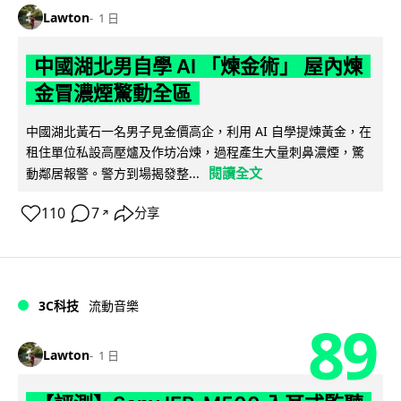
Lawton
1 日
中國湖北男自學 AI 「煉金術」 屋內煉
金冒濃煙驚動全區
中國湖北黃石一名男子見金價高企，利用 AI 自學提煉黃金，在
租住單位私設高壓爐及作坊冶煉，過程產生大量刺鼻濃煙，驚
閱讀全文
動鄰居報警。警方到場揭發整...
110
7
分享
↗
3C科技
流動音樂
89
Lawton
1 日