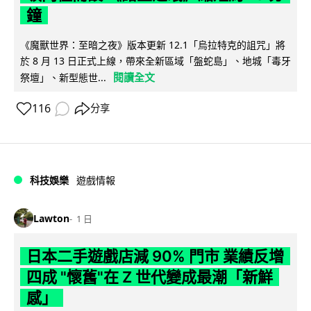
鐘
《魔獸世界：至暗之夜》版本更新 12.1「烏拉特克的詛咒」將
於 8 月 13 日正式上線，帶來全新區域「盤蛇島」、地城「毒牙
閱讀全文
祭壇」、新型態世...
116
分享
科技娛樂
遊戲情報
Lawton
1 日
日本二手遊戲店減 90% 門市 業績反增
四成 "懷舊"在 Z 世代變成最潮「新鮮
感」