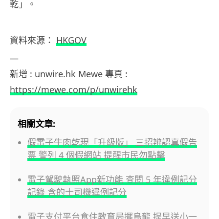
乾」。
資料來源：
HKGOV
—
新增 : unwire.hk Mewe 專頁 :
https://mewe.com/p/unwirehk
相關文章:
假電子牛肉乾現「升級版」 三招辨認真假告
票 警列 4 個假網站 提醒市民勿點擊
電子駕駛執照App新功能 查閱 5 年違例記分
記錄 含的士司機違例記分
電子支付平台食住教育局擺烏龍 提早送小一