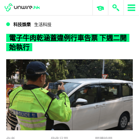
WWDC 2026
GenAI 與雲端科技專區
ERP 與商業 AI
電子牛肉乾涵蓋違例行車告票 下週二開始執行
科技娛樂
生活科技
電子牛肉乾涵蓋違例行車告票 下週二開
始執行
作者
發佈日期
閱讀時間