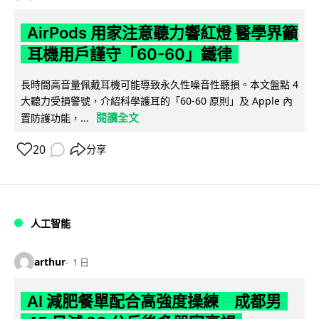
AirPods 用家注意聽力響紅燈 醫學界籲
耳機用戶謹守「60-60」鐵律
長時間高音量佩戴耳機可能導致永久性噪音性聽損。本文盤點 4
大聽力受損警號，介紹科學護耳的「60-60 原則」及 Apple 內
閱讀全文
置防護功能，...
20
分享
人工智能
arthur
1 日
AI 減肥餐單配合高強度操練 成都男