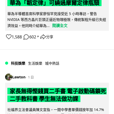
華為「韜定律」可繞過摩爾定律瓶頸
華為半導體首席科學家廖恒罕見接受近 5 小時專訪，警告
NVIDIA 等西方晶片巨頭正逼近物理極限，傳統製程升級已失經
閱讀全文
濟效益。他同時介紹華為...
1,588
602
分享
↗
科技娛樂
生活娛樂
城中熱話
Lawton
1 日
家長無得慳錢買二手書 電子啟動碼鎖死
二手教科書 學生無法做功課
社福界立法會議員陳文宜指，一間中學書單價錢按年加 14.7%