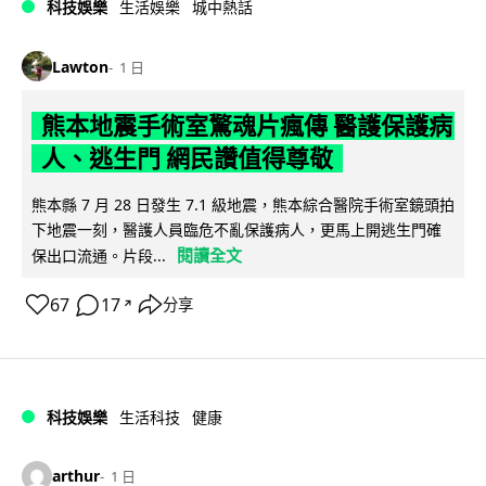
科技娛樂
生活娛樂
城中熱話
Lawton
1 日
熊本地震手術室驚魂片瘋傳 醫護保護病
人、逃生門 網民讚值得尊敬
熊本縣 7 月 28 日發生 7.1 級地震，熊本綜合醫院手術室鏡頭拍
下地震一刻，醫護人員臨危不亂保護病人，更馬上開逃生門確
閱讀全文
保出口流通。片段...
67
17
分享
↗
科技娛樂
生活科技
健康
arthur
1 日