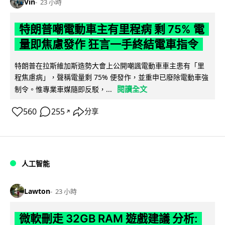
Vin
23 小時
特朗普嘲電動車主有里程病 剩 75% 電
量即焦慮發作 狂言一手終結電車指令
特朗普在拉斯維加斯造勢大會上公開嘲諷電動車車主患有「里
程焦慮病」，聲稱電量剩 75% 便發作，並重申已廢除電動車強
閱讀全文
制令。惟專業車媒隨即反駁，...
560
255
分享
↗
人工智能
Lawton
23 小時
微軟刪走 32GB RAM 遊戲建議 分析: