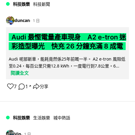
科技娛樂
科技新聞
duncan
1 日
Audi 最慳電量產車現身 A2 e-tron 迷
彩造型曝光 快充 26 分鐘充滿 8 成電
Audi 呢部新車，能耗竟然係25年前嘅一半。 A2 e-tron 風阻低
至0.24，每百公里只需12.8 kWh，一度電行到7.8公里。6...
閱讀全文
7
1
分享
↗
科技娛樂
生活娛樂
城中熱話
Vin
1 日