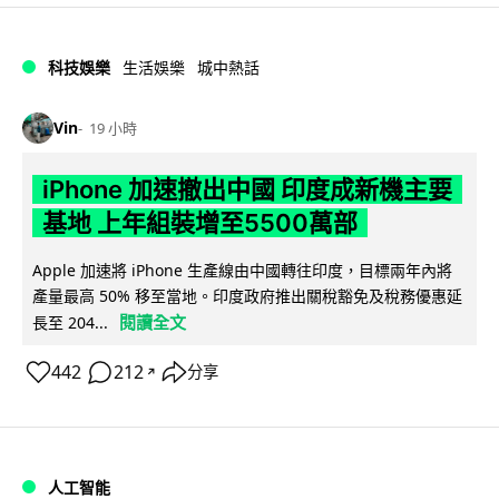
科技娛樂
生活娛樂
城中熱話
Vin
19 小時
iPhone 加速撤出中國 印度成新機主要
基地 上年組裝增至5500萬部
Apple 加速將 iPhone 生產線由中國轉往印度，目標兩年內將
產量最高 50% 移至當地。印度政府推出關稅豁免及稅務優惠延
閱讀全文
長至 204...
442
212
分享
↗
人工智能