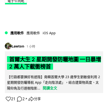
電子牛肉乾
iOS App
應用軟件
應用軟件
Lawton
1 小時
首爾大生 2 星期開發防曬地圖 一日暴增
2 萬人下載衝榜首
【行路都要揀好有遮陰】南韓首爾大學 23 歲學生劉敏俊利用 2
星期開發防曬導航 App「走向陰涼處」，結合建築物高度、太
閱讀全文
陽仰角及行道樹陰影...
21
2
分享
↗