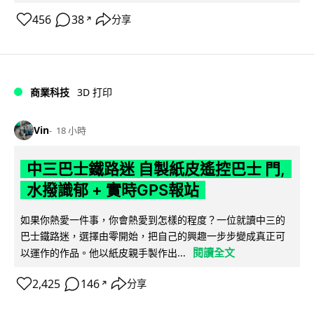
456
38
分享
↗
商業科技
3D 打印
Vin
18 小時
中三巴士鐵路迷 自製紙皮遙控巴士 門,
水撥識郁 + 實時GPS報站
如果你熱愛一件事，你會熱愛到怎樣的程度？一位就讀中三的
巴士鐵路迷，選擇由零開始，把自己的興趣一步步變成真正可
閱讀全文
以運作的作品。他以紙皮親手製作出...
2,425
146
分享
↗