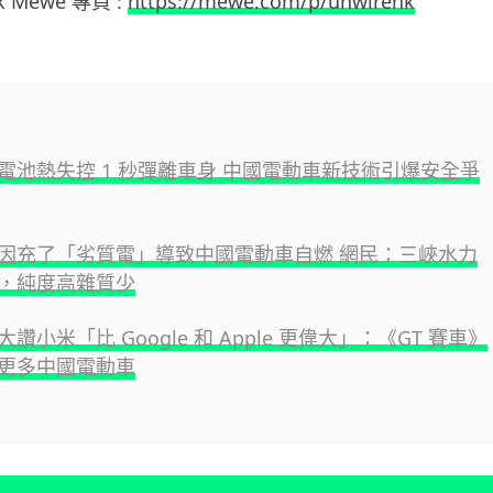
hk Mewe 專頁 :
https://mewe.com/p/unwirehk
電池熱失控 1 秒彈離車身 中國電動車新技術引爆安全爭
因充了「劣質電」導致中國電動車自燃 網民：三峽水力
，純度高雜質少
讚小米「比 Google 和 Apple 更偉大」：《GT 賽車》
更多中國電動車