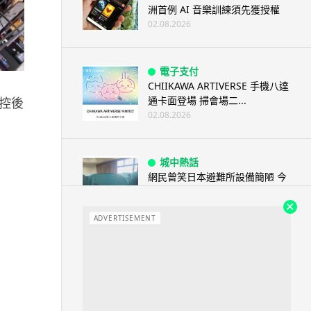
洲首例 AI 音樂訓練須先獲授權
02.08.2026
電子支付
CHIIKAWA ARTIVERSE 手機八達
通卡面登場 掃會場二...
控後
02.08.2026
城中熱話
網民曾笑日本避難所設備簡陋 今
大逆轉 台灣捐避難專用帳篷 送
熊...
ADVERTISEMENT
02.08.2026
飲食
印度議員稱牛尿具抗菌效能 專家
指專利不等於臨床療效
02.08.2026