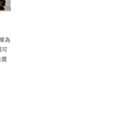
01.08.2026
汽車科技
夜間眩光釀風險爭議不斷 內地
叫停智駕「小藍燈」同步收緊輔
車為
助駕駛
01.08.2026
還可
售價
人工智能
Gemini App 升級 macOS 版 長
按 fn 鍵召喚 ...
31.07.2026
航拍
澤倫斯基求特朗普施壓 Elon
Musk 開放 Starlink...
31.07.2026