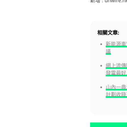
新增 : unwire.
相關文章:
新能源車
議
網上流傳
發電最好
山內一典大
計劃收錄