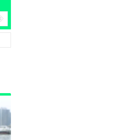
教育科技
美國教師妙捉學生抄 AI 試卷暗藏
「隱形指令」 32 名學生照...
31.07.2026
城中熱話
Tesla 傳拆分中國業務 鋪路併入
SpaceX 惹關注 中國Tes...
31.07.2026
科技新聞
日本情趣酒店藏古董 近 40 年商
用紅白機運作如常
31.07.2026
城中熱話
美國畢業生留美工作 或要交 78
萬元簽證費 特朗普新政阻嚇外...