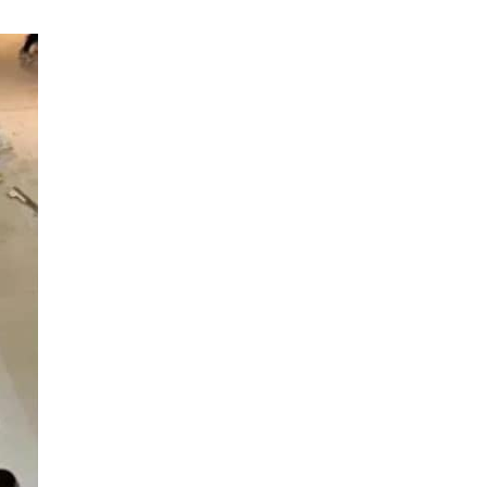
墨西哥神父高壓水槍賜福 網上瘋
傳 封「聖水加壓版」
01.08.2026
城中熱話
熊本大地震救援 BicCamera送
300部冷氣 經自衛隊送災區
01.08.2026
科技新聞
YouTube 廣告氾濫惹網民反感 僅
29% 願付費訂閱 Premi...
01.08.2026
買物情報
俄男網購高價顯示卡 現場拆封驚
變瓶裝水 網民：「真水貨」