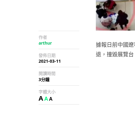
作者
arthur
據報日前中國遼
退，撞毀展覽台
發佈日期
2021-03-11
閱讀時間
3分鐘
字體大小
A
A
A