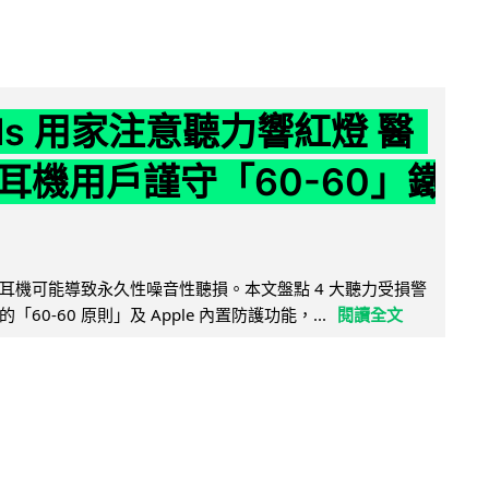
ods 用家注意聽力響紅燈 醫
耳機用戶謹守「60-60」鐵
耳機可能導致永久性噪音性聽損。本文盤點 4 大聽力受損警
60-60 原則」及 Apple 內置防護功能，...
閱讀全文