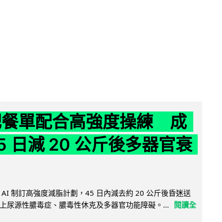
減肥餐單配合高強度操練 成
5 日減 20 公斤後多器官衰
AI 制訂高強度減脂計劃，45 日內減去約 20 公斤後昏迷送
上尿源性膿毒症、膿毒性休克及多器官功能障礙。...
閱讀全