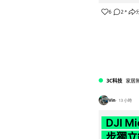
6
2
↗
3C科技
家居
Vin
13 小時
DJI M
步獨立錄