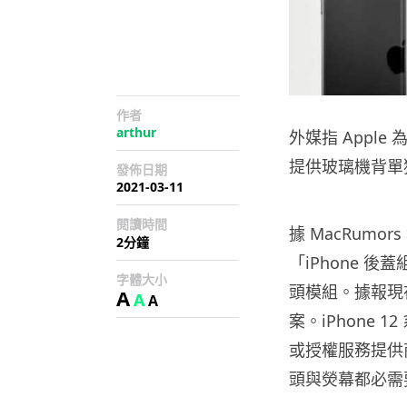
作者
arthur
外媒指 Apple
提供玻璃機背單
發佈日期
2021-03-11
閱讀時間
據 MacRumor
2分鐘
「iPhone 
字體大小
頭模組。據報現在
A
A
A
案。iPhone 
或授權服務提供
頭與熒幕都必需