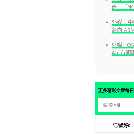
商 「軍
外媒：中國
急向 AS
外媒: iO
Air 有
更多精彩文章每日
讚好
0