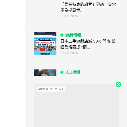
「烏拉特克的詛咒」專訪：巢穴
不為提高世...
06.08.2026
遊戲情報
日本二手遊戲店減 90% 門市 業
績反增四成 “懷...
06.08.2026
人工智能
Meta AI 模型測試期間入侵他家
公司 三大 AI 巨頭接連曝安全
ADVERTISEMENT
漏...
06.08.2026
科技新聞
Audi 最慳電量產車現身 A2 e-
tron 迷彩造型曝光 快充 2...