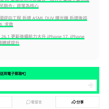
民融合」政策為核心
逆向工程 拆壞 ASML DUV 曝光機 拆壞後卻
ML 求救
S 26.1 更新後續航力大升 iPhone 17, iPhone
明顯體感提升
📮
送到電子郵箱
看留言
分享