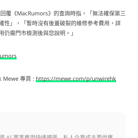
 客服回覆《MacRumors》的查詢時指，「無法確保第三
確性」，「暫時沒有後蓋破裂的維修參考費用，詳
用仍需門市檢測後與您說明。」
rumors
hk Mewe 專頁 :
https://mewe.com/p/unwirehk
國 AI 軍事應用快速擴張 私人企業成主要供應