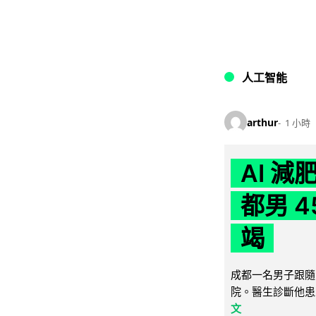
人工智能
arthur
1 小時
AI 
都男 4
竭
成都一名男子跟隨 
院。醫生診斷他患
文