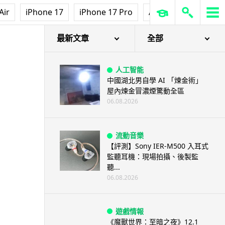
澤連斯基怒斥俄軍「人肉狩獵」
Air
iPhone 17
iPhone 17 Pro
AirPods Pro 3
Ap
無人機追殺烏克蘭小販近 40 秒
仍被炸傷
06.08.2026
最新文章
全部
人工智能
中國湖北男自學 AI 「煉金術」
屋內煉金冒濃煙驚動全區
06.08.2026
流動音樂
【評測】Sony IER-M500 入耳式
監聽耳機：現場拍攝、後製監
聽...
06.08.2026
遊戲情報
《魔獸世界：至暗之夜》12.1