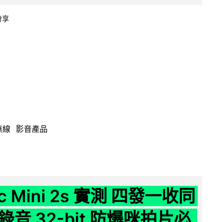
分享
無線
影音產品
ic Mini 2s 實測 四發一收同
音 32-bit 防爆咪拍片必