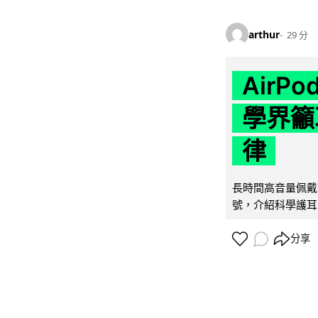
arthur
29 分
AirP
學界籲
律
長時間高音量佩戴
號，介紹科學護耳的「
分享