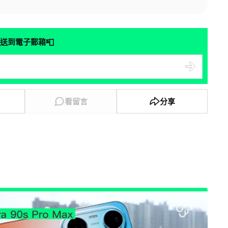
📮
送到電子郵箱
看留言
分享