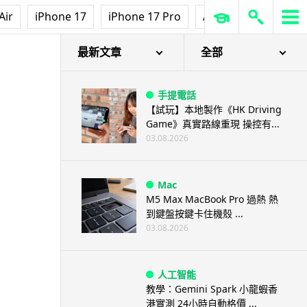
Air
iPhone 17
iPhone 17 Pro
AirPods Pro 3
Ap
最新文章
全部
手提電話
【試玩】本地製作《HK Driving
Game》真實路線重現 操控有...
03.08.2026
Mac
M5 Max MacBook Pro 過熱 熱
到鍵盤按鍵卡住機殼 ...
03.08.2026
人工智能
教學：Gemini Spark 小龍蝦香
港實測 24小時自動格價 ...