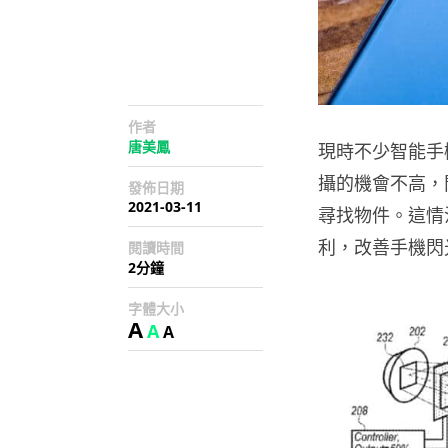
作者
唐美鳳
現時不少智能手
攝的機會不高，
發佈日期
2021-03-11
尋找物件。這情況
利，改善手機閃
閱讀時間
2分鐘
字體大小
A
A
A