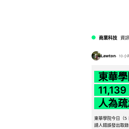
商業科技
資
Lawton
10 小
東華學
11,1
人為疏
東華學院今日（5 
請人錯誤發出取錄