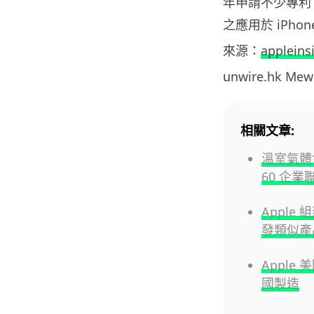
年申請不少專利，
之應用於 iPh
來源：
appleins
unwire.hk M
相關文章:
溫室氣體協
60 企業
Apple
發類似產
Apple
國製造