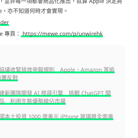
並非每一項都會商品化推出，就算 Apple 決定將
one，亦不知道何時才會實現。
ider
ewe 專頁：
https://mewe.com/p/unwirehk
議收緊排放申報規則 Apple、Amazon 等逾
聯署反對
 組建新團隊開發 AI 搜尋引擎 挑戰 ChatGPT 開
品 利用生態優勢搶佔市場
 美國本土投資 1000 億美元 iPhone 玻璃將全面美