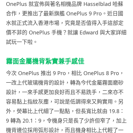
OnePlus 就宣佈與著名相機品牌 Hasselblad 哈蘇
合作，更推出了最新旗艦 OnePlus 9 Pro。近日國
水就正式流入香港市場，究竟是否值得入手這部定
價不菲的 OnePlus 手機？就讓 Edward 與大家詳細
試玩一下啦。
霧面金屬機背紮實兼手感佳
今次 OnePlus 推出 9 Pro，相比 OnePlus 8 Pro，
一改上代玻璃機背的設計，轉為今代金屬霧面磨砂
設計，一來手感更加良好而且不易跣手，二來亦不
容易黏上指紋灰塵，可說是低調得來又夠實用。另
外，熒幕比上代細了一點點，但長寬比就由 19.8：
9 轉為 20.1：9，令機身只是長了少許但窄了，加上
機背邊位採用弧形設計，而且機身相比上代輕了一