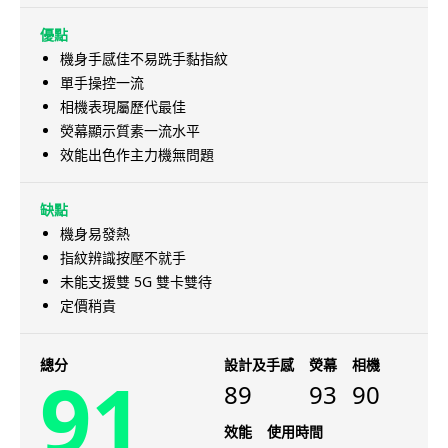
優點
機身手感佳不易跣手黏指紋
單手操控一流
相機表現屬歷代最佳
熒幕顯示質素一流水平
效能出色作主力機無問題
缺點
機身易發熱
指紋辨識按壓不就手
未能支援雙 5G 雙卡雙待
定價稍貴
總分
設計及手感
熒幕
相機
91
89
93
90
效能
使用時間