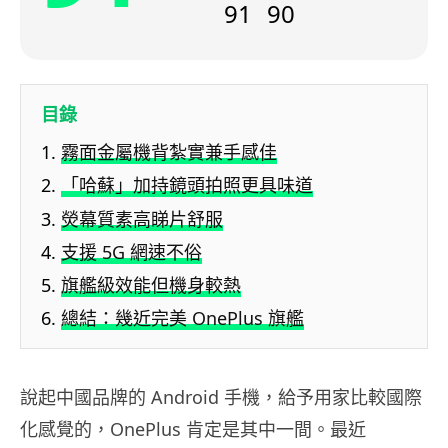
91
90
目錄
霧面金屬機背紮實兼手感佳
「哈蘇」加持鏡頭拍照更具味道
熒幕質素高睇片舒服
支援 5G 網速不俗
旗艦級效能但機身較熱
總結：幾近完美 OnePlus 旗艦
說起中國品牌的 Android 手機，給予用家比較國際
化感覺的，OnePlus 肯定是其中一間。最近