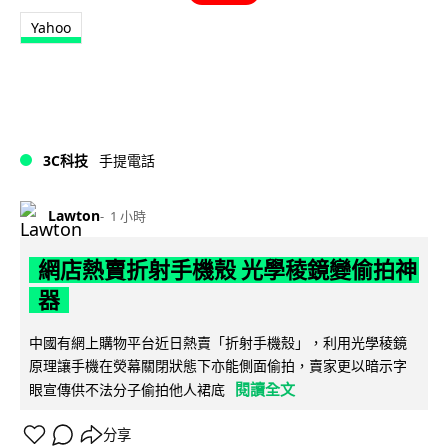
Yahoo
3C科技
手提電話
Lawton
1 小時
網店熱賣折射手機殼 光學稜鏡變偷拍神
器
中國有網上購物平台近日熱賣「折射手機殼」，利用光學稜鏡
原理讓手機在熒幕關閉狀態下亦能側面偷拍，賣家更以暗示字
閱讀全文
眼宣傳供不法分子偷拍他人裙底
分享