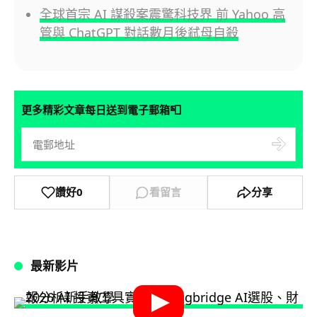
全球首宗 AI 謀殺案震驚科技界 前 Yahoo 高
管與 ChatGPT 對話數月後弒母自殺
📮
更多精彩文章每日送到電子郵箱
讚好
0
看留言
分享
最新影片