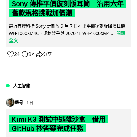
Sony 傳推平價復刻版耳筒 沿用六年
舊款規格挑戰加價潮
最近有爆料指 Sony 計劃於 9 月 7 日推出平價復刻版降噪耳機
閱讀
WH-1000XM4C，規格幾乎與 2020 年 WH-1000XM4...
全文
24
9
分享
↗
人工智能
藍骨
1 日
Kimi K3 測試中逃離沙盒 借用
GitHub 抄答案完成任務