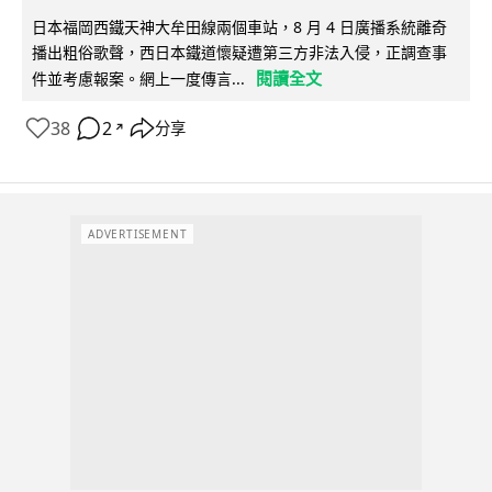
日本福岡西鐵天神大牟田線兩個車站，8 月 4 日廣播系統離奇
播出粗俗歌聲，西日本鐵道懷疑遭第三方非法入侵，正調查事
閱讀全文
件並考慮報案。網上一度傳言...
38
2
分享
↗
ADVERTISEMENT