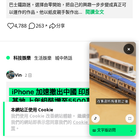
巴士鐵路迷，選擇由零開始，把自己的興趣一步步變成真正可
閱讀全文
以運作的作品。他以紙皮親手製作出...
4,788
263
分享
↗
×
科技娛樂
生活娛樂
城中熱話
Vin
2 日
iPhone 加速撤出中國 印度成新機主要
基地 上年組裝增至5500萬部
本網站正使用 Cookie
Apple 加速將 iPhone 生產線由中國轉往印度，目標兩年內將
我們使用 Cookie 改善網站體驗。 繼續使用
🎵
⛶
產量最高 50% 移至當地。印度政府推出關稅豁免及稅務優惠延
我們的網站即表示您同意我們的
Cookie 政
策
。
閱讀全文
長至 204...
📖 文字版訪問
→