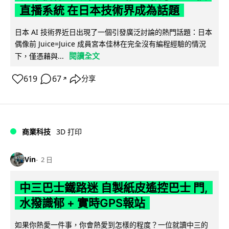
直播系統 在日本技術界成為話題
日本 AI 技術界近日出現了一個引發廣泛討論的熱門話題：日本
偶像前 Juice=Juice 成員宮本佳林在完全沒有編程經驗的情況
閱讀全文
下，僅憑藉與...
619
67
分享
↗
商業科技
3D 打印
Vin
2 日
中三巴士鐵路迷 自製紙皮遙控巴士 門,
水撥識郁 + 實時GPS報站
如果你熱愛一件事，你會熱愛到怎樣的程度？一位就讀中三的