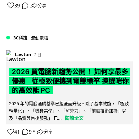
39
分享
3C科技
流動電腦
Lawton
2 日
2026 買電腦新趨勢公開！ 如何享最多
優惠 從極致便攜到電競標竿 揀選啱你
的高效能 PC
2026 年的電腦選購基準已經全面升級。除了基本效能，「極致
輕量化」、「機身美學」、「AI算力」、「前瞻技術加持」以
閱讀全文
及「品質與售後服務」 已...
41
9
分享
↗