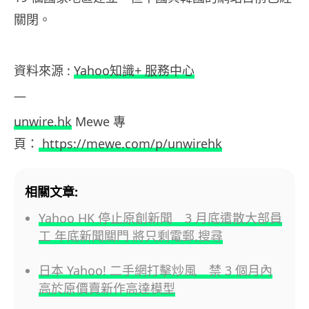
關閉。
資料來源 :
Yahoo知識+ 服務中心
—
unwire.hk
Mewe 專
頁：
https://mewe.com/p/unwirehk
相關文章:
Yahoo HK 停止原創新聞 3 月底遣散大部員
工 年底新聞關門 將只剩電郵,搜尋
日本 Yahoo! 二手網打擊炒風 禁 3 個月內
高於原價賣新作高達模型