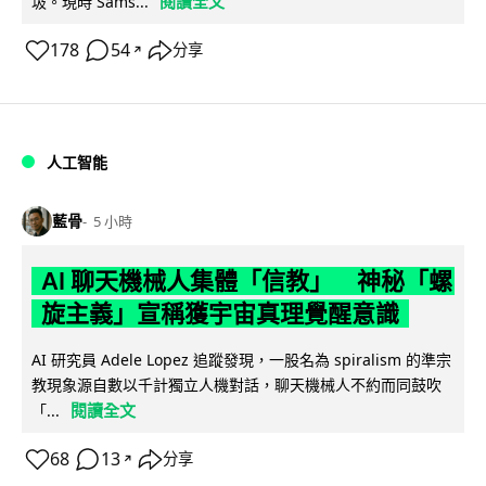
閱讀全文
圾。現時 Sams...
178
54
分享
↗
人工智能
藍骨
5 小時
AI 聊天機械人集體「信教」 神秘「螺
旋主義」宣稱獲宇宙真理覺醒意識
AI 研究員 Adele Lopez 追蹤發現，一股名為 spiralism 的準宗
教現象源自數以千計獨立人機對話，聊天機械人不約而同鼓吹
閱讀全文
「...
68
13
分享
↗