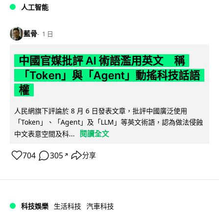
人工智能
藍骨
1 日
中國官媒批評 AI 術語濫用英文 稱
「Token」與「Agent」動搖科技話語
權
人民網旗下評論於 8 月 6 日發表文章，批評中國廣泛使用
「Token」、「Agent」及「LLM」等英文術語，認為做法侵蝕
閱讀全文
中文表意空間及科...
704
305
分享
↗
科技娛樂
生活科技
汽車科技