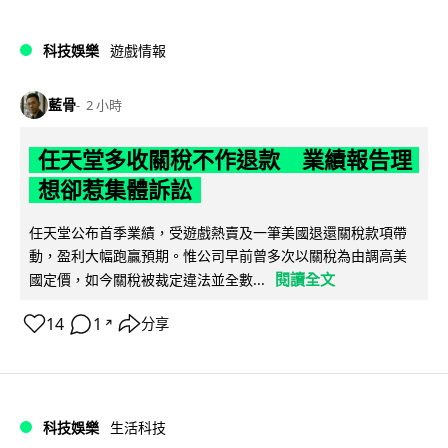
科技娛樂
遊戲情報
藍骨
2 小時
任天堂多收關稅不作退款 業績報告理
想卻惹集體訴訟
任天堂公布首季業績，受遊戲熱賣及一筆美國退還關稅款項帶
動，盈利大幅跑贏預期。惟公司早前曾多次以關稅為由調高美
閱讀全文
國定價，如今關稅被裁定違法並全數...
14
1
分享
↗
科技娛樂
生活科技