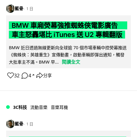
藍骨
1 日
BMW 車廂熒幕強推蜘蛛俠電影廣告
車主怒轟堪比 iTunes 送 U2 專輯翻版
BMW 近日透過無線更新向全球逾 70 個市場車輛中控熒幕推送
《蜘蛛俠：英雄重生》宣傳動畫，啟動車輛即彈出通知，觸發
閱讀全文
大批車主不滿。BMW 早...
32
4
分享
↗
3C科技
流動音樂
音樂耳機
藍骨
1 日