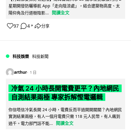
星期開發防曬導航 App「走向陰涼處」，結合建築物高度、太
閱讀全文
陽仰角及行道樹陰影...
97
4
分享
↗
科技娛樂
科技新聞
arthur
1 日
冷氣 24 小時長開電費更平？內地網民
自測結果兩極 專家拆解慳電邏輯
你信唔信冷氣長開 24 小時，電費反而平過開開關關？內地網民
實測結果兩極，有人一個月電費只需 118 元人民幣，有人飆到
閱讀全文
過千。電力部門話不能...