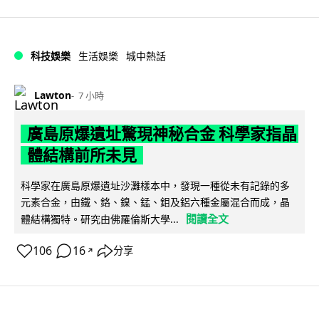
科技娛樂
生活娛樂
城中熱話
Lawton
7 小時
廣島原爆遺址驚現神秘合金 科學家指晶
體結構前所未見
科學家在廣島原爆遺址沙灘樣本中，發現一種從未有記錄的多
元素合金，由鐵、鉻、鎳、錳、鉬及鋁六種金屬混合而成，晶
閱讀全文
體結構獨特。研究由佛羅倫斯大學...
106
16
分享
↗