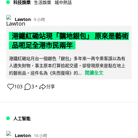
科技娛樂
生活娛樂
城中熱話
Lawton
9 小時
港鐵紅磡站現「黐地銀包」 原來是藝術
品呃足全港市民兩年
港鐵紅磡站月台一個銀色「銀包」多年來一再令乘客誤以為有
人遺失財物，事主原本打算拾起交還，卻發現原來是黏在地上
閱讀全文
的藝術品。這件名為《失而復得》的...
103
3
分享
↗
人工智能
Lawton
10 小時