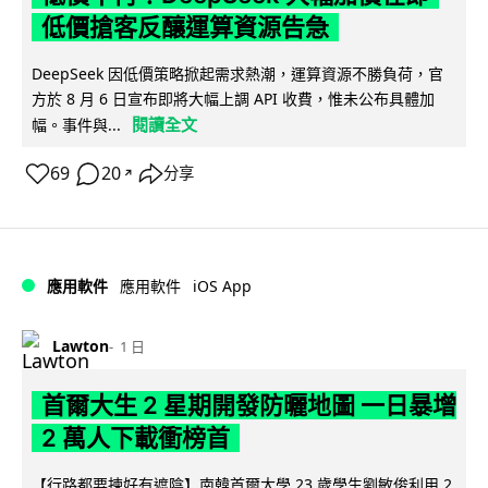
低價搶客反釀運算資源告急
DeepSeek 因低價策略掀起需求熱潮，運算資源不勝負荷，官
方於 8 月 6 日宣布即將大幅上調 API 收費，惟未公布具體加
閱讀全文
幅。事件與...
69
20
分享
↗
iOS App
應用軟件
應用軟件
Lawton
1 日
首爾大生 2 星期開發防曬地圖 一日暴增
2 萬人下載衝榜首
【行路都要揀好有遮陰】南韓首爾大學 23 歲學生劉敏俊利用 2