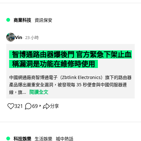
商業科技
資訊保安
Vin
23 小時
智博通路由器爆後門 官方緊急下架止血
稱漏洞是功能在維修時使用
中國網通廠商智博通電子（Zbtlink Electronics）旗下的路由器
產品爆出嚴重安全漏洞，被發現每 35 秒便會與中國伺服器連
閱讀全文
線，旗...
321
69
分享
↗
科技娛樂
生活娛樂
城中熱話