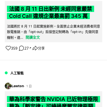
法國 8 月 11 日出新例 未經同意嚴禁
Cold Call 違規企業最高罰 345 萬
法國將於 8 月 11 日起實施新例，全面禁止企業未經消費者同意
致電推銷，由「opt-out」拒接登記制轉為「opt-in」先徵同意
閱讀全文
機制。違...
359
27
分享
↗
人工智能
Lawton
1 日
華為科學家警告 NVIDIA 已近物理極限
華為「韜定律」可繞過摩爾定律瓶頸