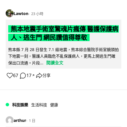
Lawton
23 小時
熊本地震手術室驚魂片瘋傳 醫護保護病
人、逃生門 網民讚值得尊敬
熊本縣 7 月 28 日發生 7.1 級地震，熊本綜合醫院手術室鏡頭拍
下地震一刻，醫護人員臨危不亂保護病人，更馬上開逃生門確
閱讀全文
保出口流通。片段...
67
17
分享
↗
科技娛樂
生活科技
健康
arthur
1 日