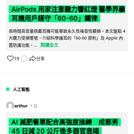
AirPods 用家注意聽力響紅燈 醫學界籲
耳機用戶謹守「60-60」鐵律
長時間高音量佩戴耳機可能導致永久性噪音性聽損。本文盤點 4
大聽力受損警號，介紹科學護耳的「60-60 原則」及 Apple 內
閱讀全文
置防護功能，...
19
分享
人工智能
arthur
1 日
AI 減肥餐單配合高強度操練 成都男
45 日減 20 公斤後多器官衰竭