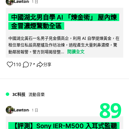
Lawton
1 日
中國湖北男自學 AI 「煉金術」 屋內煉
金冒濃煙驚動全區
中國湖北黃石一名男子見金價高企，利用 AI 自學提煉黃金，在
租住單位私設高壓爐及作坊冶煉，過程產生大量刺鼻濃煙，驚
閱讀全文
動鄰居報警。警方到場揭發整...
110
7
分享
↗
3C科技
流動音樂
89
Lawton
1 日
【評測】Sony IER-M500 入耳式監聽