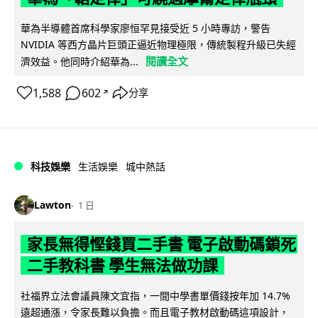
華為半導體首席科學家廖恒罕見接受近 5 小時專訪，警告
NVIDIA 等西方晶片巨頭正逼近物理極限，傳統製程升級已失經
閱讀全文
濟效益。他同時介紹華為...
1,588
602
分享
↗
科技娛樂
生活娛樂
城中熱話
Lawton
1 日
家長無得慳錢買二手書 電子啟動碼鎖死
二手教科書 學生無法做功課
社福界立法會議員陳文宜指，一間中學書單價錢按年加 14.7%
遠超通漲，令家長難以負擔。而且電子教材啟動碼這項設計，