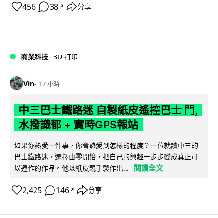
456
38
分享
↗
商業科技
3D 打印
Vin
17 小時
中三巴士鐵路迷 自製紙皮遙控巴士 門,
水撥識郁 + 實時GPS報站
如果你熱愛一件事，你會熱愛到怎樣的程度？一位就讀中三的
巴士鐵路迷，選擇由零開始，把自己的興趣一步步變成真正可
閱讀全文
以運作的作品。他以紙皮親手製作出...
2,425
146
分享
↗