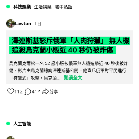
科技娛樂
生活娛樂
城中熱話
Lawton
1 日
澤連斯基怒斥俄軍「人肉狩獵」 無人機
追殺烏克蘭小販近 40 秒仍被炸傷
烏克蘭克爾松一名 52 歲小販被俄軍無人機追擊近 40 秒後被炸
傷，影片由烏克蘭總統澤連斯基公開。他直斥俄軍對平民進行
閱讀全文
「狩獵式」攻擊，烏克蘭...
112
41
分享
↗
人工智能