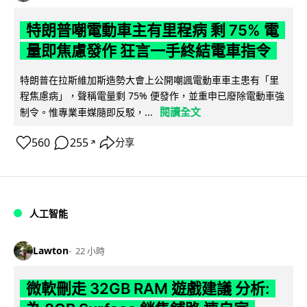
特朗普嘲電動車主有里程病 剩 75% 電
量即焦慮發作 狂言一手終結電車指令
特朗普在拉斯維加斯造勢大會上公開嘲諷電動車車主患有「里
程焦慮病」，聲稱電量剩 75% 便發作，並重申已廢除電動車強
閱讀全文
制令。惟專業車媒隨即反駁，...
560
255
分享
↗
人工智能
Lawton
22 小時
微軟刪走 32GB RAM 遊戲建議 分析: