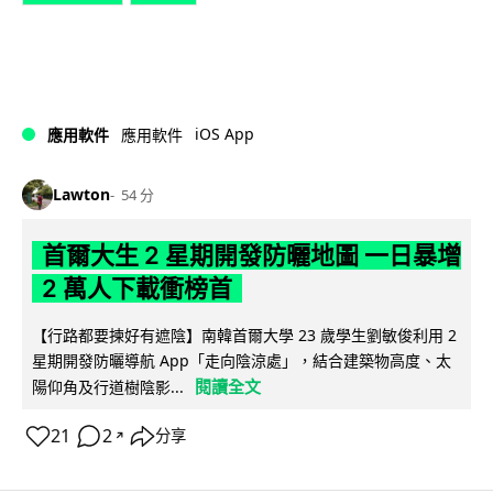
iOS App
應用軟件
應用軟件
Lawton
54 分
首爾大生 2 星期開發防曬地圖 一日暴增
2 萬人下載衝榜首
【行路都要揀好有遮陰】南韓首爾大學 23 歲學生劉敏俊利用 2
星期開發防曬導航 App「走向陰涼處」，結合建築物高度、太
閱讀全文
陽仰角及行道樹陰影...
21
2
分享
↗