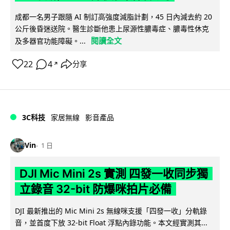
成都一名男子跟隨 AI 制訂高強度減脂計劃，45 日內減去約 20
公斤後昏迷送院。醫生診斷他患上尿源性膿毒症、膿毒性休克
閱讀全文
及多器官功能障礙。...
22
4
分享
↗
3C科技
家居無線
影音產品
Vin
1 日
DJI Mic Mini 2s 實測 四發一收同步獨
立錄音 32-bit 防爆咪拍片必備
DJI 最新推出的 Mic Mini 2s 無線咪支援「四發一收」分軌錄
音，並首度下放 32-bit Float 浮點內錄功能。本文經實測其...