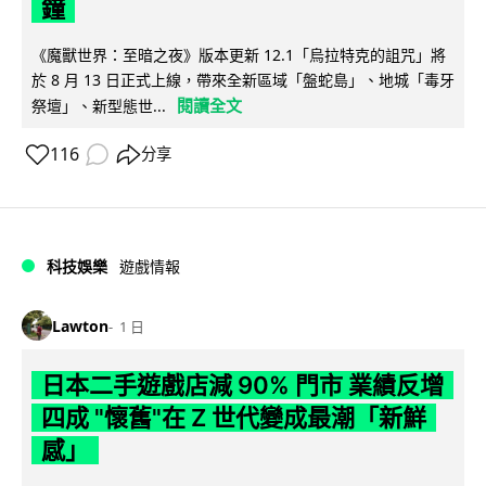
鐘
《魔獸世界：至暗之夜》版本更新 12.1「烏拉特克的詛咒」將
於 8 月 13 日正式上線，帶來全新區域「盤蛇島」、地城「毒牙
閱讀全文
祭壇」、新型態世...
116
分享
科技娛樂
遊戲情報
Lawton
1 日
日本二手遊戲店減 90% 門市 業績反增
四成 "懷舊"在 Z 世代變成最潮「新鮮
感」