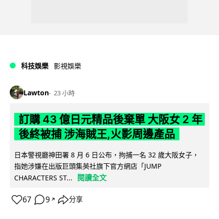
科技娛樂
影視娛樂
Lawton
23 小時
訂購 43 億日元精品後棄單 大阪女 2 年
後終被捕 涉海賊王,火影周邊產品
日本警視廳神田署 8 月 6 日公布，拘捕一名 32 歲大阪女子，
指她涉嫌在出版巨頭集英社旗下官方網店「JUMP
閱讀全文
CHARACTERS ST...
67
9
分享
↗