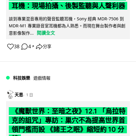
耳機：現場拍攝、後製監聽與人聲利器
談到專業混音專用的聲音監聽耳機，Sony 經典 MDR-7506 到
MDR-M1 專業錄音室耳機都為人熟悉。而現在舞台製作者與創
閱讀全文
意影像製作...
38
4
分享
↗
科技娛樂
遊戲情報
天恩
1 日
《魔獸世界：至暗之夜》12.1 「烏拉特
克的詛咒」專訪：巢穴不為提高世界首
領門檻而設 《諸王之眠》縮短約 10 分