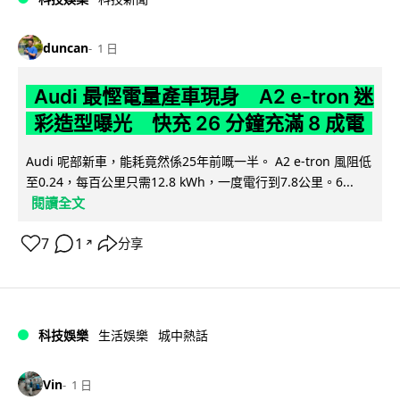
duncan
1 日
Audi 最慳電量產車現身 A2 e-tron 迷
彩造型曝光 快充 26 分鐘充滿 8 成電
Audi 呢部新車，能耗竟然係25年前嘅一半。 A2 e-tron 風阻低
至0.24，每百公里只需12.8 kWh，一度電行到7.8公里。6...
閱讀全文
7
1
分享
↗
科技娛樂
生活娛樂
城中熱話
Vin
1 日