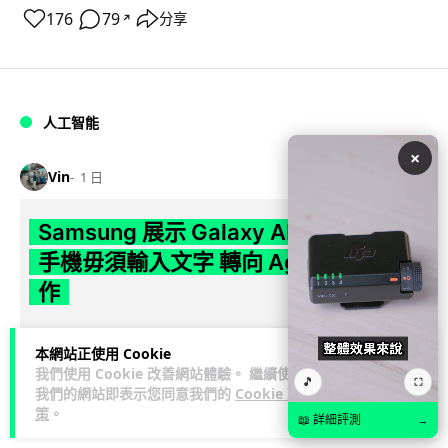
176
79
分享
↗
人工智能
×
Vin
1 日
Samsung 展示 Galaxy AI 新方向 未來
手機毋須輸入文字 轉向 Agent 全自動操
作
Samsung 電子 MX 部門顧客體驗辦公室主管兼副總裁 Jay Kim
本網站正使用 Cookie
閱讀全
表示，品牌正推動 Galaxy AI 邁向全自動化 Agent...
我們使用 Cookie 改善網站體驗。 繼續使用
文
🎵
⛶
我們的網站即表示您同意我們的
Cookie 政
策
。
📖 詳細評測
→
29
4
分享
↗