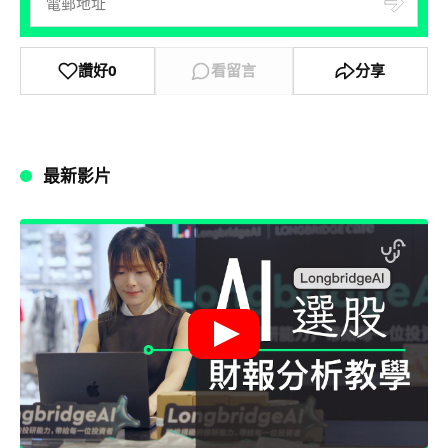
讚好
0
看留言
分享
最新影片