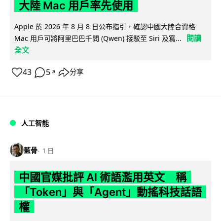
大陸 Mac 用戶率先使用
Apple 於 2026 年 8 月 8 日公布指引，確認中國大陸合資格
閱讀
Mac 用戶可將阿里巴巴千問 (Qwen) 接駁至 Siri 及寫...
全文
43
5
分享
↗
人工智能
藍骨
1 日
中國官媒批評 AI 術語濫用英文 稱
「Token」與「Agent」動搖科技話語
權