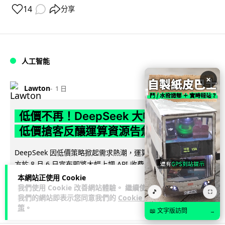
14
分享
人工智能
×
Lawton
1 日
低價不再！DeepSeek 大幅加價在即
低價搶客反釀運算資源告急
DeepSeek 因低價策略掀起需求熱潮，運算資源不勝負荷，官
方於 8 月 6 日宣布即將大幅上調 API 收費，惟未公布具體加
閱讀全文
幅。事件與...
本網站正使用 Cookie
我們使用 Cookie 改善網站體驗。 繼續使用
🎵
⛶
我們的網站即表示您同意我們的
Cookie 政
70
21
分享
↗
策
。
📖 文字版訪問
→