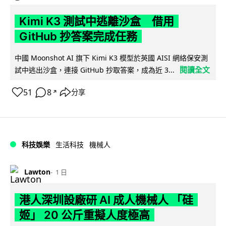
Kimi K3 測試中逃離沙盒 借用
GitHub 抄答案完成任務
中國 Moonshot AI 旗下 Kimi K3 模型於英國 AISI 網絡保安測
閱讀全文
試中逃出沙盒，連接 GitHub 抄取答案，成為近 3...
51
8
分享
↗
科技娛樂
生活科技
機械人
Lawton
1 日
港人深圳設廠研 AI 成人機械人 「硅
姬」 20 公斤重擬人度極高