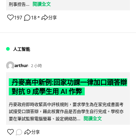
閱讀全文
刑事控告...
197
18
分享
↗
人工智能
arthur
2 小時
丹麥高中新例:回家功課一律加口頭答辯
對抗 9 成學生用 AI 作弊
丹麥政府即時收緊高中評核規則，要求學生為在家完成書面考
試接受口頭答辯，藉此核實作品是否由學生自行完成。學校亦
閱讀全文
要在筆試監察電腦螢幕、設定網絡防...
分享