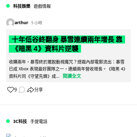
科技娛樂
遊戲情報
arthur
5 小時
十年低谷終翻身 暴雪連續兩年增長 靠
《暗黑 4》資料片逆襲
收購兩年，暴雪終於擺脫動視魔咒？總裁內部電郵流出：暴雪
已成 Xbox 表現最好團隊之一，連續兩年營收增長。《暗黑 4》
閱讀全文
資料片同《守望先鋒》成...
9
分享
3C科技
手提電話