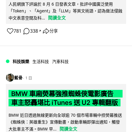
人民網旗下評論於 8 月 6 日發表文章，批評中國廣泛使用
「Token」、「Agent」及「LLM」等英文術語，認為做法侵蝕
閱讀全文
中文表意空間及科...
781
338
分享
↗
科技娛樂
生活科技
汽車科技
藍骨
1 日
BMW 車廂熒幕強推蜘蛛俠電影廣告
車主怒轟堪比 iTunes 送 U2 專輯翻版
BMW 近日透過無線更新向全球逾 70 個市場車輛中控熒幕推送
《蜘蛛俠：英雄重生》宣傳動畫，啟動車輛即彈出通知，觸發
閱讀全文
大批車主不滿。BMW 早...