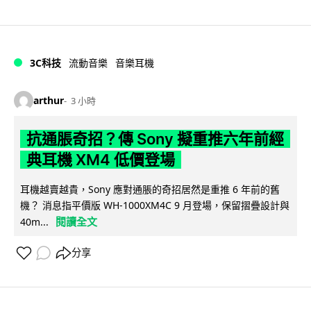
3C科技
流動音樂
音樂耳機
arthur
3 小時
抗通脹奇招？傳 Sony 擬重推六年前經
典耳機 XM4 低價登場
耳機越賣越貴，Sony 應對通脹的奇招居然是重推 6 年前的舊
機？ 消息指平價版 WH-1000XM4C 9 月登場，保留摺疊設計與
閱讀全文
40m...
分享