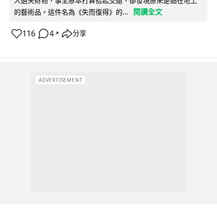
人遺失財物，事主原本打算拾起交還，卻發現原來是黏在地上
閱讀全文
的藝術品。這件名為《失而復得》的...
116
4
分享
↗
ADVERTISEMENT