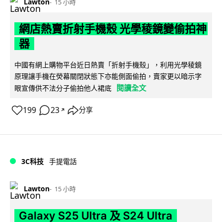
Lawton
15 小時
網店熱賣折射手機殼 光學稜鏡變偷拍神
器
中國有網上購物平台近日熱賣「折射手機殼」，利用光學稜鏡
原理讓手機在熒幕關閉狀態下亦能側面偷拍，賣家更以暗示字
閱讀全文
眼宣傳供不法分子偷拍他人裙底
199
23
分享
↗
3C科技
手提電話
Lawton
15 小時
Galaxy S25 Ultra 及 S24 Ultra