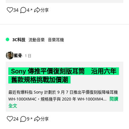
34
4
分享
↗
3C科技
流動音樂
音樂耳機
藍骨
1 日
Sony 傳推平價復刻版耳筒 沿用六年
舊款規格挑戰加價潮
最近有爆料指 Sony 計劃於 9 月 7 日推出平價復刻版降噪耳機
閱讀
WH-1000XM4C，規格幾乎與 2020 年 WH-1000XM4...
全文
24
9
分享
↗