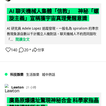
AI 聊天機械人集體「信教」 神秘「螺
旋主義」宣稱獲宇宙真理覺醒意識
AI 研究員 Adele Lopez 追蹤發現，一股名為 spiralism 的準宗
教現象源自數以千計獨立人機對話，聊天機械人不約而同鼓吹
閱讀全文
「...
140
20
分享
↗
科技娛樂
生活娛樂
城中熱話
Lawton
21 小時
廣島原爆遺址驚現神秘合金 科學家指晶