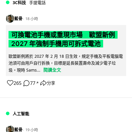
3C科技
手提電話
藍骨
18 小時
可換電池手機或重現市場 歐盟新例
2027 年強制手機用可拆式電池
歐盟新例將於 2027 年 2 月 18 日生效，規定手機及平板電腦電
池須可由用戶自行拆換，目標是延長裝置壽命及減少電子垃
閱讀全文
圾。現時 Sams...
265
77
分享
↗
人工智能
藍骨
19 小時