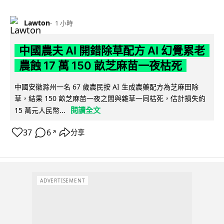
Lawton
1 小時
中國農夫 AI 開錯除草配方 AI 幻覺累老
農蝕 17 萬 150 畝芝麻苗一夜枯死
中國安徽滁州一名 67 歲農民按 AI 生成農藥配方為芝麻田除
草，結果 150 畝芝麻苗一夜之間與雜草一同枯死，估計損失約
閱讀全文
15 萬元人民幣...
37
6
分享
↗
ADVERTISEMENT