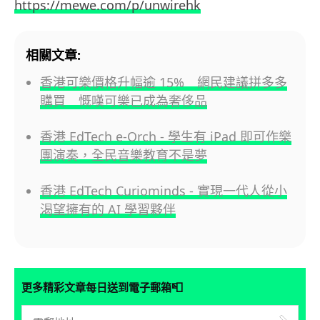
https://mewe.com/p/unwirehk
相關文章:
香港可樂價格升幅逾 15% 網民建議拼多多
購買 慨嘆可樂已成為奢侈品
香港 EdTech e-Orch - 學生有 iPad 即可作樂
團演奏，全民音樂教育不是夢
香港 EdTech Curiominds - 實現一代人從小
渴望擁有的 AI 學習夥伴
📮
更多精彩文章每日送到電子郵箱