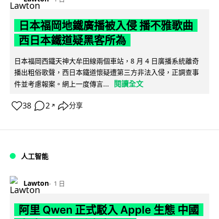
日本福岡地鐵廣播被入侵 播不雅歌曲
西日本鐵道疑黑客所為
日本福岡西鐵天神大牟田線兩個車站，8 月 4 日廣播系統離奇
播出粗俗歌聲，西日本鐵道懷疑遭第三方非法入侵，正調查事
閱讀全文
件並考慮報案。網上一度傳言...
38
2
分享
↗
人工智能
Lawton
1 日
阿里 Qwen 正式駁入 Apple 生態 中國