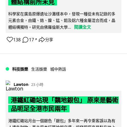
體結構前所未見
科學家在廣島原爆遺址沙灘樣本中，發現一種從未有記錄的多
元素合金，由鐵、鉻、鎳、錳、鉬及鋁六種金屬混合而成，晶
閱讀全文
體結構獨特。研究由佛羅倫斯大學...
138
17
分享
↗
科技娛樂
生活娛樂
城中熱話
Lawton
23 小時
港鐵紅磡站現「黐地銀包」 原來是藝術
品呃足全港市民兩年
港鐵紅磡站月台一個銀色「銀包」多年來一再令乘客誤以為有