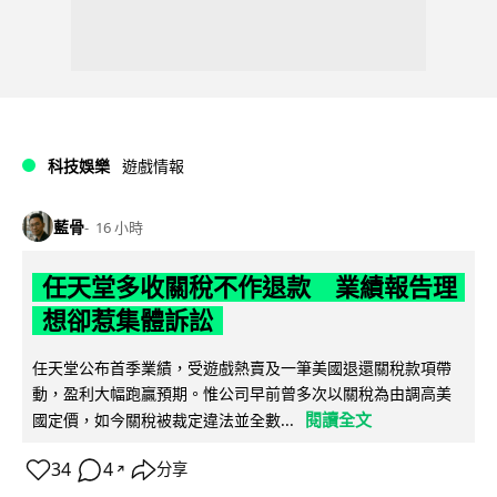
科技娛樂
遊戲情報
藍骨
16 小時
任天堂多收關稅不作退款 業績報告理
想卻惹集體訴訟
任天堂公布首季業績，受遊戲熱賣及一筆美國退還關稅款項帶
動，盈利大幅跑贏預期。惟公司早前曾多次以關稅為由調高美
閱讀全文
國定價，如今關稅被裁定違法並全數...
34
4
分享
↗