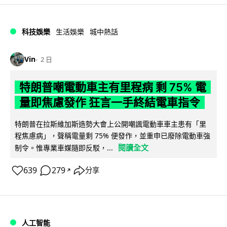
科技娛樂
生活娛樂
城中熱話
Vin
2 日
特朗普嘲電動車主有里程病 剩 75% 電
量即焦慮發作 狂言一手終結電車指令
特朗普在拉斯維加斯造勢大會上公開嘲諷電動車車主患有「里
程焦慮病」，聲稱電量剩 75% 便發作，並重申已廢除電動車強
閱讀全文
制令。惟專業車媒隨即反駁，...
639
279
分享
↗
人工智能