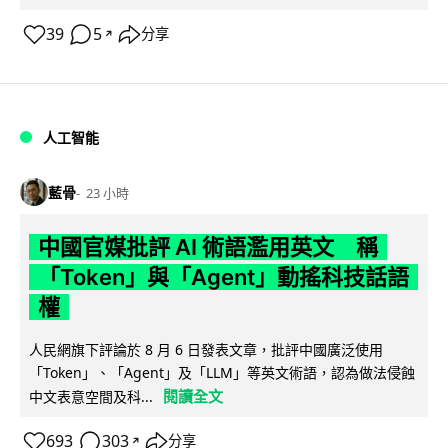
39
5
分享
↗
人工智能
藍骨
23 小時
中國官媒批評 AI 術語濫用英文 稱
「Token」與「Agent」動搖科技話語
權
人民網旗下評論於 8 月 6 日發表文章，批評中國廣泛使用
「Token」、「Agent」及「LLM」等英文術語，認為做法侵蝕
閱讀全文
中文表意空間及科...
693
303
分享
↗