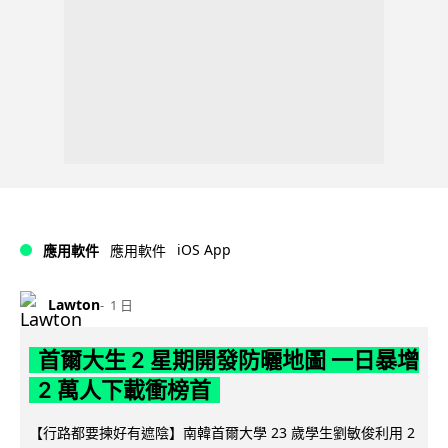
iOS App
應用軟件
應用軟件
Lawton
1 日
首爾大生 2 星期開發防曬地圖 一日暴增
2 萬人下載衝榜首
【行路都要揀好有遮陰】南韓首爾大學 23 歲學生劉敏俊利用 2