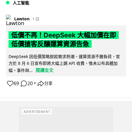
人工智能
Lawton
1 日
低價不再！DeepSeek 大幅加價在即
低價搶客反釀運算資源告急
DeepSeek 因低價策略掀起需求熱潮，運算資源不勝負荷，官
方於 8 月 6 日宣布即將大幅上調 API 收費，惟未公布具體加
閱讀全文
幅。事件與...
69
20
分享
↗
ADVERTISEMENT