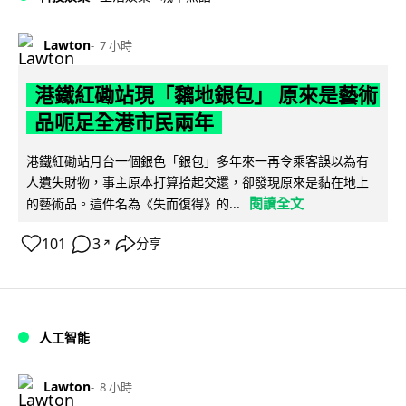
Lawton
7 小時
港鐵紅磡站現「黐地銀包」 原來是藝術
品呃足全港市民兩年
港鐵紅磡站月台一個銀色「銀包」多年來一再令乘客誤以為有
人遺失財物，事主原本打算拾起交還，卻發現原來是黏在地上
閱讀全文
的藝術品。這件名為《失而復得》的...
101
3
分享
↗
人工智能
Lawton
8 小時