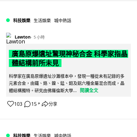
科技娛樂
生活娛樂
城中熱話
Lawton
5 小時
廣島原爆遺址驚現神秘合金 科學家指晶
體結構前所未見
科學家在廣島原爆遺址沙灘樣本中，發現一種從未有記錄的多
元素合金，由鐵、鉻、鎳、錳、鉬及鋁六種金屬混合而成，晶
閱讀全文
體結構獨特。研究由佛羅倫斯大學...
103
15
分享
↗
科技娛樂
生活娛樂
城中熱話