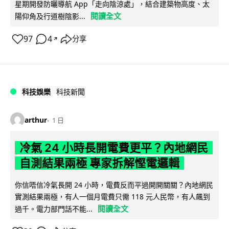
星期開發防曬導航 App「走向陰涼處」，結合建築物高度、太
閱讀全文
陽仰角及行道樹陰影...
97
4
分享
↗
科技娛樂
科技新聞
arthur
1 日
冷氣 24 小時長開電費更平？內地網民
自測結果兩極 專家拆解慳電邏輯
你信唔信冷氣長開 24 小時，電費反而平過開開關關？內地網民
實測結果兩極，有人一個月電費只需 118 元人民幣，有人飆到
閱讀全文
過千。電力部門話不能...