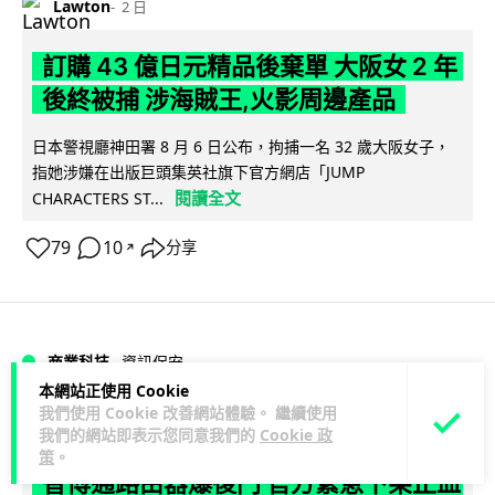
Lawton
2 日
訂購 43 億日元精品後棄單 大阪女 2 年
後終被捕 涉海賊王,火影周邊產品
日本警視廳神田署 8 月 6 日公布，拘捕一名 32 歲大阪女子，
指她涉嫌在出版巨頭集英社旗下官方網店「JUMP
閱讀全文
CHARACTERS ST...
79
10
分享
↗
商業科技
資訊保安
本網站正使用 Cookie
我們使用 Cookie 改善網站體驗。 繼續使用
Vin
2 日
我們的網站即表示您同意我們的
Cookie 政
策
。
智博通路由器爆後門 官方緊急下架止血