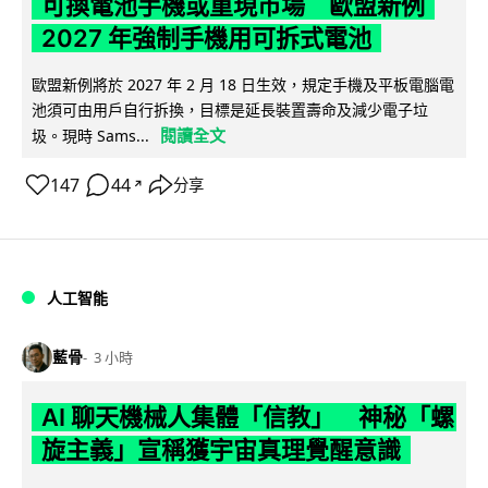
可換電池手機或重現市場 歐盟新例
2027 年強制手機用可拆式電池
歐盟新例將於 2027 年 2 月 18 日生效，規定手機及平板電腦電
池須可由用戶自行拆換，目標是延長裝置壽命及減少電子垃
閱讀全文
圾。現時 Sams...
147
44
分享
↗
人工智能
藍骨
3 小時
AI 聊天機械人集體「信教」 神秘「螺
旋主義」宣稱獲宇宙真理覺醒意識