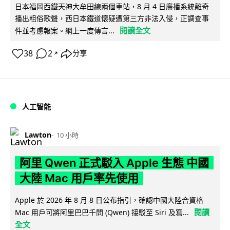
日本福岡西鐵天神大牟田線兩個車站，8 月 4 日廣播系統離奇
播出粗俗歌聲，西日本鐵道懷疑遭第三方非法入侵，正調查事
閱讀全文
件並考慮報案。網上一度傳言...
38
2
分享
↗
人工智能
Lawton
10 小時
阿里 Qwen 正式駁入 Apple 生態 中國
大陸 Mac 用戶率先使用
Apple 於 2026 年 8 月 8 日公布指引，確認中國大陸合資格
閱讀
Mac 用戶可將阿里巴巴千問 (Qwen) 接駁至 Siri 及寫...
全文