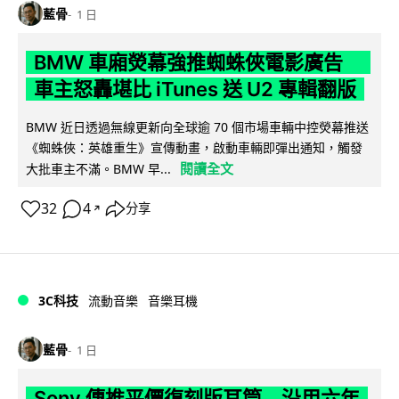
藍骨
1 日
BMW 車廂熒幕強推蜘蛛俠電影廣告
車主怒轟堪比 iTunes 送 U2 專輯翻版
BMW 近日透過無線更新向全球逾 70 個市場車輛中控熒幕推送
《蜘蛛俠：英雄重生》宣傳動畫，啟動車輛即彈出通知，觸發
閱讀全文
大批車主不滿。BMW 早...
32
4
分享
↗
3C科技
流動音樂
音樂耳機
藍骨
1 日
Sony 傳推平價復刻版耳筒 沿用六年