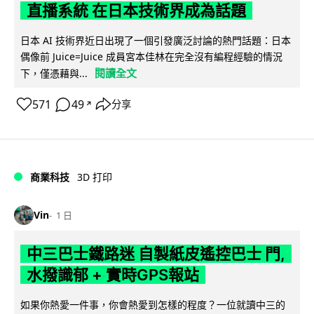
直播系統 在日本技術界成為話題
日本 AI 技術界近日出現了一個引發廣泛討論的熱門話題：日本
偶像前 Juice=Juice 成員宮本佳林在完全沒有編程經驗的情況
閱讀全文
下，僅憑藉與...
571
49
分享
↗
商業科技
3D 打印
Vin
1 日
中三巴士鐵路迷 自製紙皮遙控巴士 門,
水撥識郁 + 實時GPS報站
如果你熱愛一件事，你會熱愛到怎樣的程度？一位就讀中三的