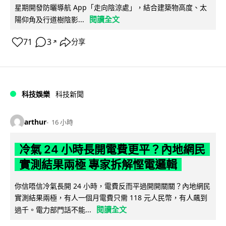
星期開發防曬導航 App「走向陰涼處」，結合建築物高度、太
閱讀全文
陽仰角及行道樹陰影...
71
3
分享
↗
科技娛樂
科技新聞
arthur
16 小時
冷氣 24 小時長開電費更平？內地網民
實測結果兩極 專家拆解慳電邏輯
你信唔信冷氣長開 24 小時，電費反而平過開開關關？內地網民
實測結果兩極，有人一個月電費只需 118 元人民幣，有人飆到
閱讀全文
過千。電力部門話不能...