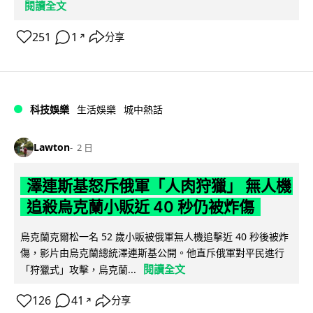
閱讀全文
251
1
分享
↗
科技娛樂
生活娛樂
城中熱話
Lawton
2 日
澤連斯基怒斥俄軍「人肉狩獵」 無人機
追殺烏克蘭小販近 40 秒仍被炸傷
烏克蘭克爾松一名 52 歲小販被俄軍無人機追擊近 40 秒後被炸
傷，影片由烏克蘭總統澤連斯基公開。他直斥俄軍對平民進行
閱讀全文
「狩獵式」攻擊，烏克蘭...
126
41
分享
↗