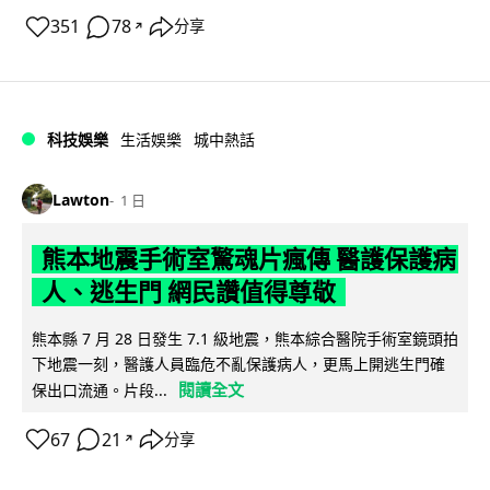
351
78
分享
↗
科技娛樂
生活娛樂
城中熱話
Lawton
1 日
熊本地震手術室驚魂片瘋傳 醫護保護病
人、逃生門 網民讚值得尊敬
熊本縣 7 月 28 日發生 7.1 級地震，熊本綜合醫院手術室鏡頭拍
下地震一刻，醫護人員臨危不亂保護病人，更馬上開逃生門確
閱讀全文
保出口流通。片段...
67
21
分享
↗