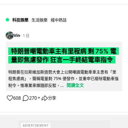
科技娛樂
生活娛樂
城中熱話
Vin
1 日
特朗普嘲電動車主有里程病 剩 75% 電
量即焦慮發作 狂言一手終結電車指令
特朗普在拉斯維加斯造勢大會上公開嘲諷電動車車主患有「里
程焦慮病」，聲稱電量剩 75% 便發作，並重申已廢除電動車強
閱讀全文
制令。惟專業車媒隨即反駁，...
608
270
分享
↗
ADVERTISEMENT