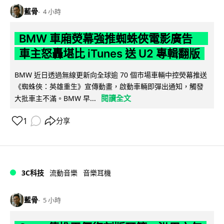
藍骨
4 小時
BMW 車廂熒幕強推蜘蛛俠電影廣告
車主怒轟堪比 iTunes 送 U2 專輯翻版
BMW 近日透過無線更新向全球逾 70 個市場車輛中控熒幕推送
《蜘蛛俠：英雄重生》宣傳動畫，啟動車輛即彈出通知，觸發
閱讀全文
大批車主不滿。BMW 早...
1
分享
3C科技
流動音樂
音樂耳機
藍骨
5 小時