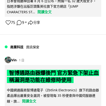
日本警視廳神田署 8 月 6 日公布，拘捕一名 32 歲大阪女子，
指她涉嫌在出版巨頭集英社旗下官方網店「JUMP
閱讀全文
CHARACTERS ST...
75
9
分享
↗
商業科技
資訊保安
Vin
1 日
智博通路由器爆後門 官方緊急下架止血
稱漏洞是功能在維修時使用
中國網通廠商智博通電子（Zbtlink Electronics）旗下的路由器
產品爆出嚴重安全漏洞，被發現每 35 秒便會與中國伺服器連
閱讀全文
線，旗...