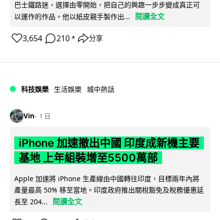
巴士鐵路迷，選擇由零開始，把自己的興趣一步步變成真正可
閱讀全文
以運作的作品。他以紙皮親手製作出...
3,654
210
分享
↗
科技娛樂
生活娛樂
城中熱話
Vin
1 日
iPhone 加速撤出中國 印度成新機主要
基地 上年組裝增至5500萬部
Apple 加速將 iPhone 生產線由中國轉往印度，目標兩年內將
產量最高 50% 移至當地。印度政府推出關稅豁免及稅務優惠延
閱讀全文
長至 204...