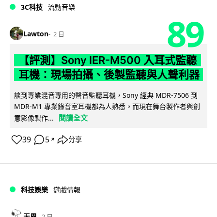
3C科技
流動音樂
89
Lawton
2 日
【評測】Sony IER-M500 入耳式監聽
耳機：現場拍攝、後製監聽與人聲利器
談到專業混音專用的聲音監聽耳機，Sony 經典 MDR-7506 到
MDR-M1 專業錄音室耳機都為人熟悉。而現在舞台製作者與創
閱讀全文
意影像製作...
39
5
分享
↗
科技娛樂
遊戲情報
天恩
2 日