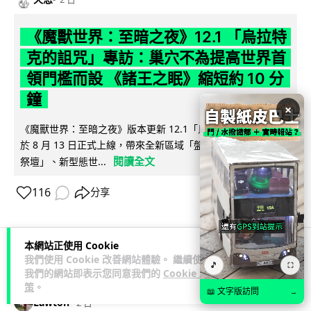
《魔獸世界：至暗之夜》12.1 「烏拉特
克的詛咒」專訪：巢穴不為提高世界首
領門檻而設 《諸王之眠》縮短約 10 分
鐘
×
《魔獸世界：至暗之夜》版本更新 12.1「烏拉特克的詛咒」將
於 8 月 13 日正式上線，帶來全新區域「盤蛇島」、地城「毒牙
閱讀全文
祭壇」、新型態世...
116
分享
本網站正使用 Cookie
我們使用 Cookie 改善網站體驗。 繼續使用
科技娛樂
遊戲情報
🎵
⛶
我們的網站即表示您同意我們的
Cookie 政
策
。
📖 文字版訪問
→
Lawton
2 日