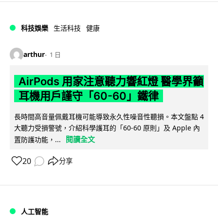
科技娛樂
生活科技
健康
arthur
1 日
AirPods 用家注意聽力響紅燈 醫學界籲
耳機用戶謹守「60-60」鐵律
長時間高音量佩戴耳機可能導致永久性噪音性聽損。本文盤點 4
大聽力受損警號，介紹科學護耳的「60-60 原則」及 Apple 內
閱讀全文
置防護功能，...
20
分享
人工智能