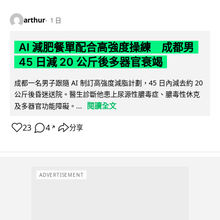
arthur
1 日
AI 減肥餐單配合高強度操練 成都男
45 日減 20 公斤後多器官衰竭
成都一名男子跟隨 AI 制訂高強度減脂計劃，45 日內減去約 20
公斤後昏迷送院。醫生診斷他患上尿源性膿毒症、膿毒性休克
閱讀全文
及多器官功能障礙。...
23
4
分享
↗
ADVERTISEMENT