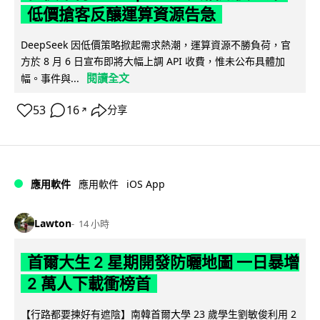
低價搶客反釀運算資源告急
DeepSeek 因低價策略掀起需求熱潮，運算資源不勝負荷，官
方於 8 月 6 日宣布即將大幅上調 API 收費，惟未公布具體加
閱讀全文
幅。事件與...
53
16
分享
↗
iOS App
應用軟件
應用軟件
Lawton
14 小時
首爾大生 2 星期開發防曬地圖 一日暴增
2 萬人下載衝榜首
【行路都要揀好有遮陰】南韓首爾大學 23 歲學生劉敏俊利用 2