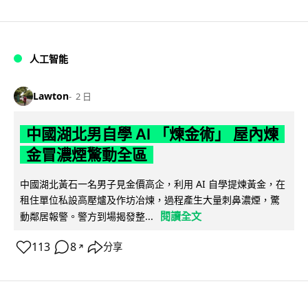
人工智能
Lawton
2 日
中國湖北男自學 AI 「煉金術」 屋內煉
金冒濃煙驚動全區
中國湖北黃石一名男子見金價高企，利用 AI 自學提煉黃金，在
租住單位私設高壓爐及作坊冶煉，過程產生大量刺鼻濃煙，驚
閱讀全文
動鄰居報警。警方到場揭發整...
113
8
分享
↗