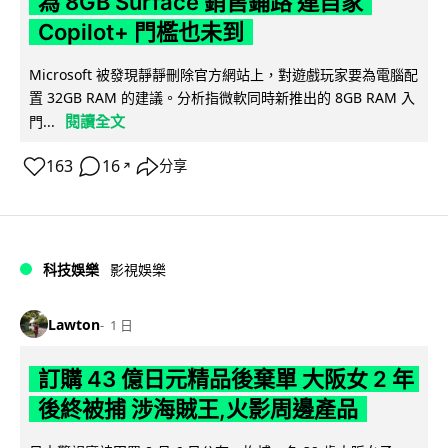
為 8GB Surface 銷售鋪路 連自家
Copilot+ 門檻也未到
Microsoft 被發現靜靜刪除官方網站上，對遊戲玩家要為電腦配
置 32GB RAM 的建議。分析指微軟同時新推出的 8GB RAM 入
閱讀全文
門...
163
16
分享
↗
科技娛樂
影視娛樂
Lawton
1 日
訂購 43 億日元精品後棄單 大阪女 2 年
後終被捕 涉海賊王,火影周邊產品