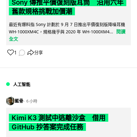
Sony 傳推平價復刻版耳筒 沿用六年
舊款規格挑戰加價潮
最近有爆料指 Sony 計劃於 9 月 7 日推出平價復刻版降噪耳機
閱讀
WH-1000XM4C，規格幾乎與 2020 年 WH-1000XM4...
全文
1
分享
人工智能
藍骨
6 小時
Kimi K3 測試中逃離沙盒 借用
GitHub 抄答案完成任務