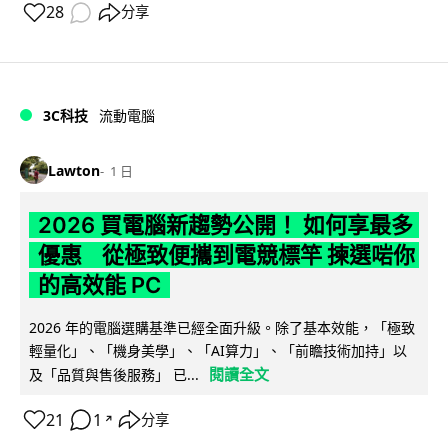
28
分享
3C科技
流動電腦
Lawton
1 日
2026 買電腦新趨勢公開！ 如何享最多
優惠 從極致便攜到電競標竿 揀選啱你
的高效能 PC
2026 年的電腦選購基準已經全面升級。除了基本效能，「極致
輕量化」、「機身美學」、「AI算力」、「前瞻技術加持」以
閱讀全文
及「品質與售後服務」 已...
21
1
分享
↗