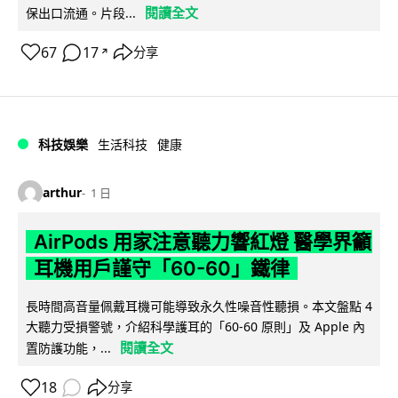
閱讀全文
保出口流通。片段...
67
17
分享
↗
科技娛樂
生活科技
健康
arthur
1 日
AirPods 用家注意聽力響紅燈 醫學界籲
耳機用戶謹守「60-60」鐵律
長時間高音量佩戴耳機可能導致永久性噪音性聽損。本文盤點 4
大聽力受損警號，介紹科學護耳的「60-60 原則」及 Apple 內
閱讀全文
置防護功能，...
18
分享