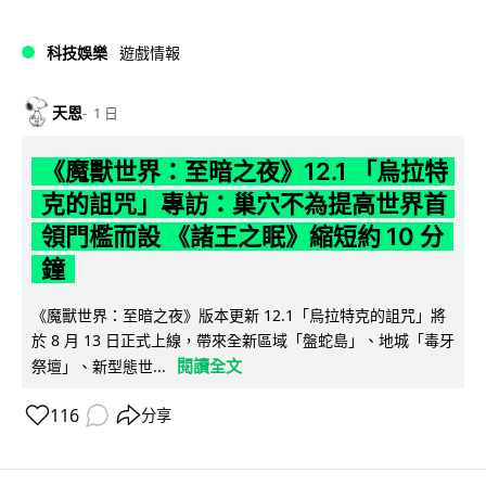
科技娛樂
遊戲情報
天恩
1 日
《魔獸世界：至暗之夜》12.1 「烏拉特
克的詛咒」專訪：巢穴不為提高世界首
領門檻而設 《諸王之眠》縮短約 10 分
鐘
《魔獸世界：至暗之夜》版本更新 12.1「烏拉特克的詛咒」將
於 8 月 13 日正式上線，帶來全新區域「盤蛇島」、地城「毒牙
閱讀全文
祭壇」、新型態世...
116
分享