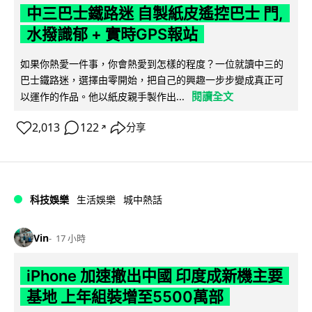
中三巴士鐵路迷 自製紙皮遙控巴士 門,
水撥識郁 + 實時GPS報站
如果你熱愛一件事，你會熱愛到怎樣的程度？一位就讀中三的
巴士鐵路迷，選擇由零開始，把自己的興趣一步步變成真正可
閱讀全文
以運作的作品。他以紙皮親手製作出...
2,013
122
分享
↗
科技娛樂
生活娛樂
城中熱話
Vin
17 小時
iPhone 加速撤出中國 印度成新機主要
基地 上年組裝增至5500萬部