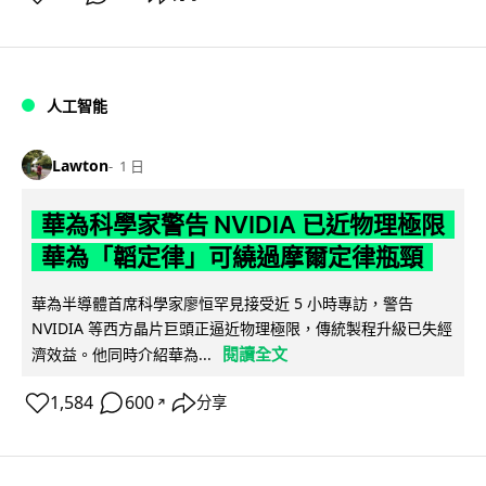
人工智能
Lawton
1 日
華為科學家警告 NVIDIA 已近物理極限
華為「韜定律」可繞過摩爾定律瓶頸
華為半導體首席科學家廖恒罕見接受近 5 小時專訪，警告
NVIDIA 等西方晶片巨頭正逼近物理極限，傳統製程升級已失經
閱讀全文
濟效益。他同時介紹華為...
1,584
600
分享
↗