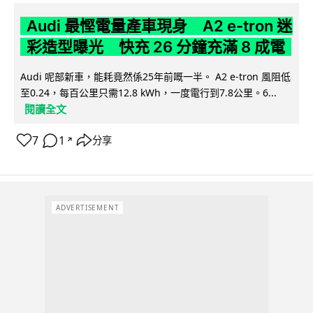
Audi 最慳電量產車現身 A2 e-tron 迷
彩造型曝光 快充 26 分鐘充滿 8 成電
Audi 呢部新車，能耗竟然係25年前嘅一半。 A2 e-tron 風阻低
至0.24，每百公里只需12.8 kWh，一度電行到7.8公里。6...
閱讀全文
7
1
分享
↗
ADVERTISEMENT