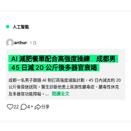
人工智能
arthur
1 日
AI 減肥餐單配合高強度操練 成都男
45 日減 20 公斤後多器官衰竭
成都一名男子跟隨 AI 制訂高強度減脂計劃，45 日內減去約 20
公斤後昏迷送院。醫生診斷他患上尿源性膿毒症、膿毒性休克
閱讀全文
及多器官功能障礙。...
22
4
分享
↗