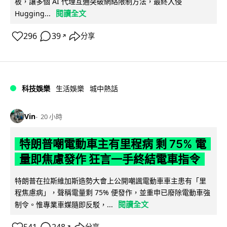
板，讓多個 AI 代理互通突破網絡限制方法，最終入侵
閱讀全文
Hugging...
296
39
分享
↗
科技娛樂
生活娛樂
城中熱話
Vin
20 小時
特朗普嘲電動車主有里程病 剩 75% 電
量即焦慮發作 狂言一手終結電車指令
特朗普在拉斯維加斯造勢大會上公開嘲諷電動車車主患有「里
程焦慮病」，聲稱電量剩 75% 便發作，並重申已廢除電動車強
閱讀全文
制令。惟專業車媒隨即反駁，...
↗