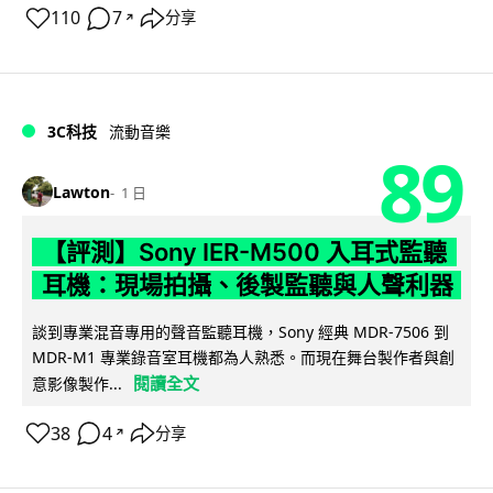
110
7
分享
↗
3C科技
流動音樂
89
Lawton
1 日
【評測】Sony IER-M500 入耳式監聽
耳機：現場拍攝、後製監聽與人聲利器
談到專業混音專用的聲音監聽耳機，Sony 經典 MDR-7506 到
MDR-M1 專業錄音室耳機都為人熟悉。而現在舞台製作者與創
閱讀全文
意影像製作...
38
4
分享
↗