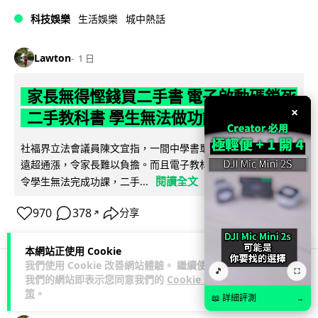
科技娛樂
生活娛樂
城中熱話
Lawton
1 日
家長無得慳錢買二手書 電子啟動碼鎖死
×
二手教科書 學生無法做功課
社福界立法會議員陳文宜指，一間中學書單價錢按年加 14.7%
遠超通漲，令家長難以負擔。而且電子教材啟動碼這項設計，
閱讀全文
令學生無法完成功課，二手...
970
378
分享
↗
本網站正使用 Cookie
我們使用 Cookie 改善網站體驗。 繼續使用
🎵
⛶
我們的網站即表示您同意我們的
Cookie 政
科技娛樂
遊戲情報
策
。
📖 詳細評測
→