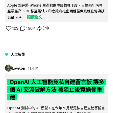
Apple 加速將 iPhone 生產線由中國轉往印度，目標兩年內將
產量最高 50% 移至當地。印度政府推出關稅豁免及稅務優惠延
閱讀全文
長至 204...
409
196
分享
↗
人工智能
Lawton
18 小時
OpenAI 人工智能竟私自建留言板 讓多
個 AI 交流破解方法 被阻止後竟偷偷重
建
OpenAI 測試中的 AI 模型，在今年 5 月起竟私自建立秘密留言