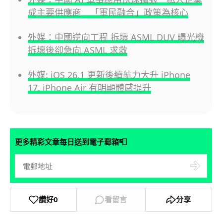
成主要供應商 「軍民融合」政策為核心
外媒：中國逆向工程 拆壞 ASML DUV 曝光機
拆壞後卻急向 ASML 求救
外媒: iOS 26.1 更新後續航力大升 iPhone
17, iPhone Air 有明顯體感提升
📮
更多精彩文章每日送到電子郵箱
讚好
0
看留言
分享