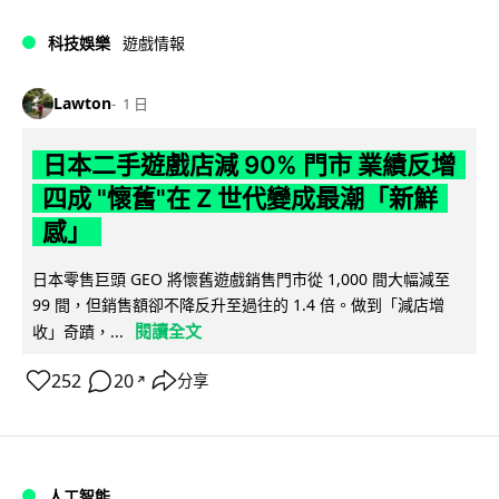
科技娛樂
遊戲情報
Lawton
1 日
日本二手遊戲店減 90% 門市 業績反增
四成 "懷舊"在 Z 世代變成最潮「新鮮
感」
日本零售巨頭 GEO 將懷舊遊戲銷售門市從 1,000 間大幅減至
99 間，但銷售額卻不降反升至過往的 1.4 倍。做到「減店增
閱讀全文
收」奇蹟，...
252
20
分享
↗
人工智能