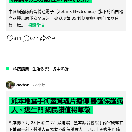
中國網通廠商智博通電子（Zbtlink Electronics）旗下的路由器
產品爆出嚴重安全漏洞，被發現每 35 秒便會與中國伺服器連
閱讀全文
線，旗...
311
67
分享
↗
科技娛樂
生活娛樂
城中熱話
Lawton
22 小時
熊本地震手術室驚魂片瘋傳 醫護保護病
人、逃生門 網民讚值得尊敬
熊本縣 7 月 28 日發生 7.1 級地震，熊本綜合醫院手術室鏡頭拍
下地震一刻，醫護人員臨危不亂保護病人，更馬上開逃生門確