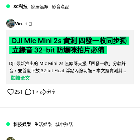
3C科技
家居無線
影音產品
Vin
1 日
DJI Mic Mini 2s 實測 四發一收同步獨
立錄音 32-bit 防爆咪拍片必備
DJI 最新推出的 Mic Mini 2s 無線咪支援「四發一收」分軌錄
音，並首度下放 32-bit Float 浮點內錄功能。本文經實測其...
閱讀全文
251
1
分享
↗
科技娛樂
生活娛樂
城中熱話