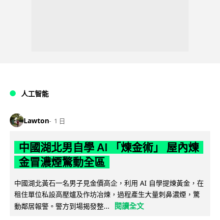
人工智能
Lawton
1 日
中國湖北男自學 AI 「煉金術」 屋內煉
金冒濃煙驚動全區
中國湖北黃石一名男子見金價高企，利用 AI 自學提煉黃金，在
租住單位私設高壓爐及作坊冶煉，過程產生大量刺鼻濃煙，驚
閱讀全文
動鄰居報警。警方到場揭發整...