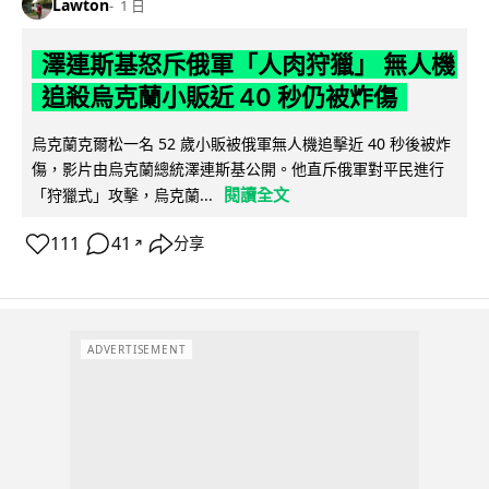
Lawton
1 日
澤連斯基怒斥俄軍「人肉狩獵」 無人機
追殺烏克蘭小販近 40 秒仍被炸傷
烏克蘭克爾松一名 52 歲小販被俄軍無人機追擊近 40 秒後被炸
傷，影片由烏克蘭總統澤連斯基公開。他直斥俄軍對平民進行
閱讀全文
「狩獵式」攻擊，烏克蘭...
111
41
分享
↗
ADVERTISEMENT