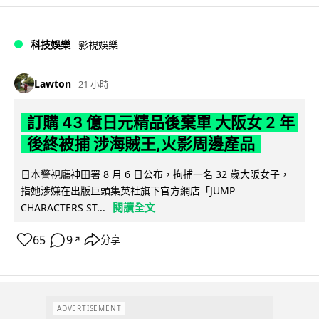
科技娛樂
影視娛樂
Lawton
21 小時
訂購 43 億日元精品後棄單 大阪女 2 年
後終被捕 涉海賊王,火影周邊產品
日本警視廳神田署 8 月 6 日公布，拘捕一名 32 歲大阪女子，
指她涉嫌在出版巨頭集英社旗下官方網店「JUMP
閱讀全文
CHARACTERS ST...
65
9
分享
↗
ADVERTISEMENT