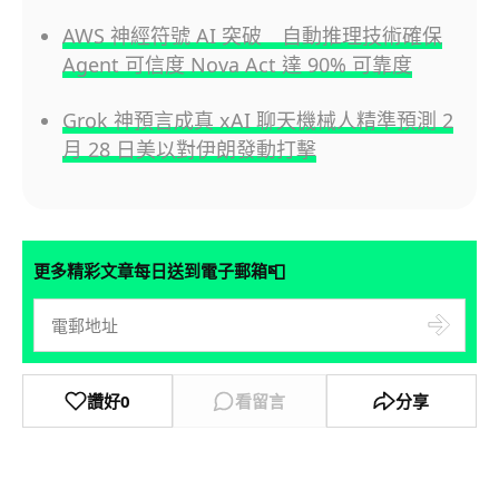
AWS 神經符號 AI 突破 自動推理技術確保
Agent 可信度 Nova Act 達 90% 可靠度
Grok 神預言成真 xAI 聊天機械人精準預測 2
月 28 日美以對伊朗發動打擊
📮
更多精彩文章每日送到電子郵箱
讚好
0
看留言
分享