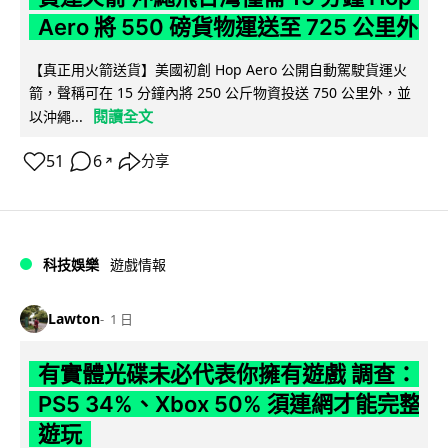
Aero 將 550 磅貨物運送至 725 公里外
【真正用火箭送貨】美國初創 Hop Aero 公開自動駕駛貨運火
箭，聲稱可在 15 分鐘內將 250 公斤物資投送 750 公里外，並
閱讀全文
以沖繩...
51
6
分享
↗
科技娛樂
遊戲情報
Lawton
1 日
有實體光碟未必代表你擁有遊戲 調查：
PS5 34%、Xbox 50% 須連網才能完整
遊玩