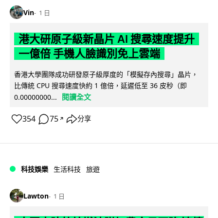
Vin
1 日
港大研原子級新晶片 AI 搜尋速度提升
一億倍 手機人臉識別免上雲端
香港大學團隊成功研發原子級厚度的「模擬存內搜尋」晶片，
比傳統 CPU 搜尋速度快約 1 億倍，延遲低至 36 皮秒（即
閱讀全文
0.00000000...
354
75
分享
↗
科技娛樂
生活科技
旅遊
Lawton
1 日