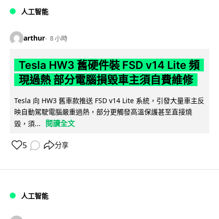
人工智能
arthur
8 小時
Tesla HW3 舊硬件裝 FSD v14 Lite 頻
現過熱 部分電腦損毀車主須自費維修
Tesla 向 HW3 舊車款推送 FSD v14 Lite 系統，引發大量車主反
映自動駕駛電腦嚴重過熱，部分更觸發高溫保護甚至直接燒
閱讀全文
毀，須...
5
分享
人工智能