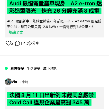
Audi 最慳電量產車現身 A2 e-tron 迷
彩造型曝光 快充 26 分鐘充滿 8 成電
Audi 呢部新車，能耗竟然係25年前嘅一半。 A2 e-tron 風阻低
至0.24，每百公里只需12.8 kWh，一度電行到7.8公里。6...
閱讀全文
2
1
分享
↗
科技娛樂
生活娛樂
城中熱話
Vin
2 小時
法國 8 月 11 日出新例 未經同意嚴禁
Cold Call 違規企業最高罰 345 萬