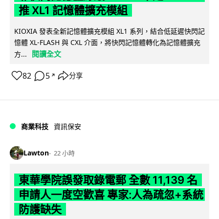
推 XL1 記憶體擴充模組
KIOXIA 發表全新記憶體擴充模組 XL1 系列，結合低延遲快閃記
憶體 XL-FLASH 與 CXL 介面，將快閃記憶體轉化為記憶體擴充
閱讀全文
方...
82
5
分享
↗
商業科技
資訊保安
Lawton
22 小時
東華學院誤發取錄電郵 全數 11,139 名
申請人一度空歡喜 專家:人為疏忽+系統
防護缺失