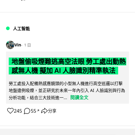
人工智能
Vin
1 日
地盤偷吸煙難逃高空法眼 勞工處出動熱
感無人機 擬加 AI 人臉識別精準執法
勞工處投入配備熱感應鏡頭的小型無人機進行高空巡邏以打擊
地盤違例吸煙，並正研究於未來一年內引入 AI 人臉識別與行為
閱讀全文
分析功能，結合三大技術進一...
245
55
分享
↗