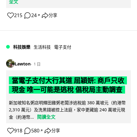
全文
215
24
分享
↗
科技娛樂
生活科技
電子支付
Lawton
1 日
當電子支付大行其道 屈穎妍: 商戶只收
現金 唯一可能是逃稅 倡稅局主動調查
新加坡知名粥店明輝田雞粥老闆涉逃稅逾 380 萬坡元（約港幣
2,310 萬元）及洗黑錢被控上法庭，家中更藏逾 240 萬坡元現
閱讀全文
金（約港幣...
918
580
分享
↗