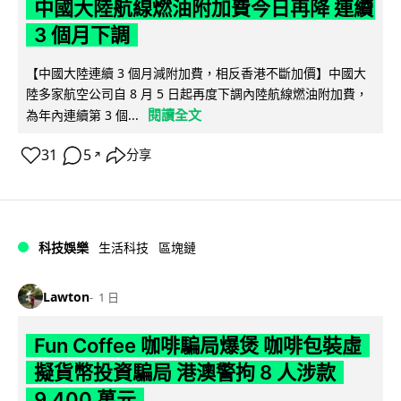
中國大陸航線燃油附加費今日再降 連續
3 個月下調
【中國大陸連續 3 個月減附加費，相反香港不斷加價】中國大
陸多家航空公司自 8 月 5 日起再度下調內陸航線燃油附加費，
閱讀全文
為年內連續第 3 個...
31
5
分享
↗
科技娛樂
生活科技
區塊鏈
Lawton
1 日
Fun Coffee 咖啡騙局爆煲 咖啡包裝虛
擬貨幣投資騙局 港澳警拘 8 人涉款
9,400 萬元