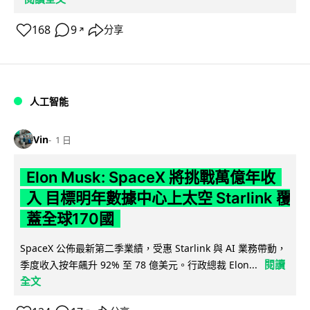
168
9
分享
↗
人工智能
Vin
1 日
Elon Musk: SpaceX 將挑戰萬億年收
入 目標明年數據中心上太空 Starlink 覆
蓋全球170國
SpaceX 公佈最新第二季業績，受惠 Starlink 與 AI 業務帶動，
閱讀
季度收入按年飆升 92% 至 78 億美元。行政總裁 Elon...
全文