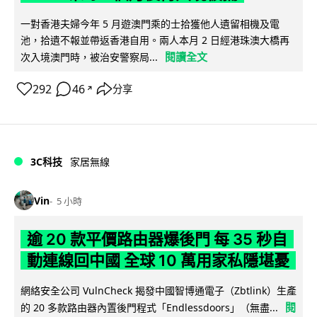
一對香港夫婦今年 5 月遊澳門乘的士拾獲他人遺留相機及電
池，拾遺不報並帶返香港自用。兩人本月 2 日經港珠澳大橋再
閱讀全文
次入境澳門時，被治安警察局...
292
46
分享
↗
3C科技
家居無線
Vin
5 小時
逾 20 款平價路由器爆後門 每 35 秒自
動連線回中國 全球 10 萬用家私隱堪憂
網絡安全公司 VulnCheck 揭發中國智博通電子（Zbtlink）生產
閱
的 20 多款路由器內置後門程式「Endlessdoors」（無盡...