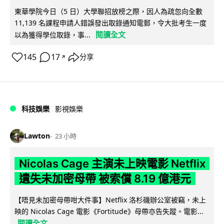
東華學院今日（5 日）大學聯招放榜之際，因人為疏忽向全數
11,139 名課程申請人錯誤發出取錄通知電郵，令大批考生一度
閱讀全文
以為獲得學位取錄，事...
145
17
分享
↗
科技娛樂
影視娛樂
Lawton
23 小時
Nicolas Cage 主演未上映電影 Netflix
遺失未加密母帶 被索償 8.19 億港元
【唔見未加密母帶咁大件事】Netflix 洛杉磯辦公室被竊，未上
映的 Nicolas Cage 電影《Fortitude》母帶亦告失蹤。電影...
閱讀全文