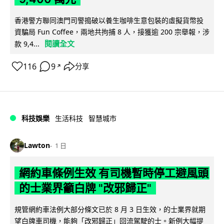
香港警方聯同澳門司警搗破以養生咖啡生意包裝的虛擬貨幣投
資騙局 Fun Coffee，兩地共拘捕 8 人，接獲逾 200 宗舉報，涉
閱讀全文
款 9,4...
116
9
分享
↗
科技娛樂
生活科技
智慧城市
Lawton
1 日
網約車條例生效 有司機暫時停工避風頭
的士業界籲白牌 "改邪歸正"
規管網約車法例大部分條文已於 8 月 3 日生效，的士業界就期
望白牌車司機，能夠「改邪歸正」回流駕駛的士。新例大幅提