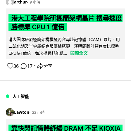
arthur
9 小時
港大工程學院研極簡架構晶片 搜尋速度
勝標準 CPU 1 億倍
港大團隊研發極簡架構模擬內容尋址記憶體（CAM）晶片，用
二硫化鉬及半金屬銻克服傳輸瓶頸，漢明距離計算速度比標準
閱讀全文
CPU快1億倍，每次搜尋耗能低...
36
17
分享
↗
人工智能
Lawton
22 小時
靠快閃記憶體紓緩 DRAM 不足 KIOXIA