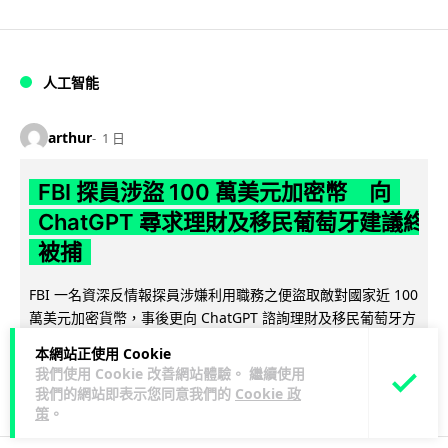
人工智能
arthur
1 日
FBI 探員涉盜 100 萬美元加密幣 向
ChatGPT 尋求理財及移民葡萄牙建議終
被捕
FBI 一名資深反情報探員涉嫌利用職務之便盜取敵對國家近 100
萬美元加密貨幣，事後更向 ChatGPT 諮詢理財及移民葡萄牙方
閱讀全文
案，最終因...
本網站正使用 Cookie
我們使用 Cookie 改善網站體驗。 繼續使用
23
1
分享
↗
我們的網站即表示您同意我們的
Cookie 政
策
。