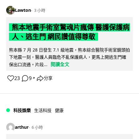
Lawton
3 小時
熊本地震手術室驚魂片瘋傳 醫護保護病
人、逃生門 網民讚值得尊敬
熊本縣 7 月 28 日發生 7.1 級地震，熊本綜合醫院手術室鏡頭拍
下地震一刻，醫護人員臨危不亂保護病人，更馬上開逃生門確
閱讀全文
保出口流通。片段...
23
9
分享
↗
科技娛樂
生活科技
健康
arthur
6 小時