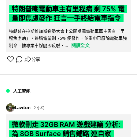
特朗普嘲電動車主有里程病 剩 75% 電
量即焦慮發作 狂言一手終結電車指令
特朗普在拉斯維加斯造勢大會上公開嘲諷電動車車主患有「里
程焦慮病」，聲稱電量剩 75% 便發作，並重申已廢除電動車強
閱讀全文
制令。惟專業車媒隨即反駁，...
分享
人工智能
Lawton
2 小時
微軟刪走 32GB RAM 遊戲建議 分析:
為 8GB Surface 銷售鋪路 連自家