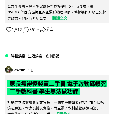
華為半導體首席科學家廖恒罕見接受近 5 小時專訪，警告
NVIDIA 等西方晶片巨頭正逼近物理極限，傳統製程升級已失經
閱讀全文
濟效益。他同時介紹華為...
1,512
561
分享
↗
科技娛樂
生活娛樂
城中熱話
Lawton
1 日
家長無得慳錢買二手書 電子啟動碼鎖死
二手教科書 學生無法做功課
社福界立法會議員陳文宜指，一間中學書單價錢按年加 14.7%
遠超通漲，令家長難以負擔。而且電子教材啟動碼這項設計，