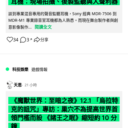
耳機：現場拍攝、後製監聽與人聲利器
談到專業混音專用的聲音監聽耳機，Sony 經典 MDR-7506 到
MDR-M1 專業錄音室耳機都為人熟悉。而現在舞台製作者與創
閱讀全文
意影像製作...
34
3
分享
↗
科技娛樂
遊戲情報
天恩
21 小時
《魔獸世界：至暗之夜》12.1 「烏拉特
克的詛咒」專訪：巢穴不為提高世界首
領門檻而設 《諸王之眠》縮短約 10 分
鐘