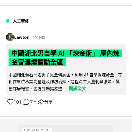
人工智能
Lawton
20 小時
中國湖北男自學 AI 「煉金術」 屋內煉
金冒濃煙驚動全區
中國湖北黃石一名男子見金價高企，利用 AI 自學提煉黃金，在
租住單位私設高壓爐及作坊冶煉，過程產生大量刺鼻濃煙，驚
閱讀全文
動鄰居報警。警方到場揭發整...
101
7
分享
↗
ADVERTISEMENT