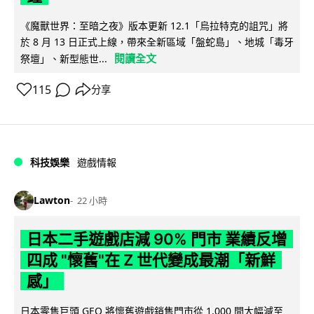
《魔獸世界：至暗之夜》版本更新 12.1「烏拉特克的詛咒」將
於 8 月 13 日正式上線，帶來全新區域「盤蛇島」、地城「毒牙
閱讀全文
祭壇」、新型態世...
115
分享
科技娛樂
遊戲情報
Lawton
22 小時
日本二手遊戲店減 90% 門市 業績反增
四成 "懷舊"在 Z 世代變成最潮「新鮮
感」
日本零售巨頭 GEO 將懷舊遊戲銷售門市從 1,000 間大幅減至