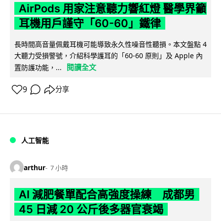
AirPods 用家注意聽力響紅燈 醫學界籲
耳機用戶謹守「60-60」鐵律
長時間高音量佩戴耳機可能導致永久性噪音性聽損。本文盤點 4
大聽力受損警號，介紹科學護耳的「60-60 原則」及 Apple 內
閱讀全文
置防護功能，...
9
分享
人工智能
arthur
7 小時
AI 減肥餐單配合高強度操練 成都男
45 日減 20 公斤後多器官衰竭