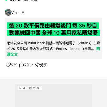
Vin
1 日
逾 20 款平價路由器爆後門 每 35 秒自
動連線回中國 全球 10 萬用家私隱堪憂
網絡安全公司 VulnCheck 揭發中國智博通電子（Zbtlink）生產
閱
的 20 多款路由器內置後門程式「Endlessdoors」（無盡...
讀全文
939
201
分享
↗
ADVERTISEMENT