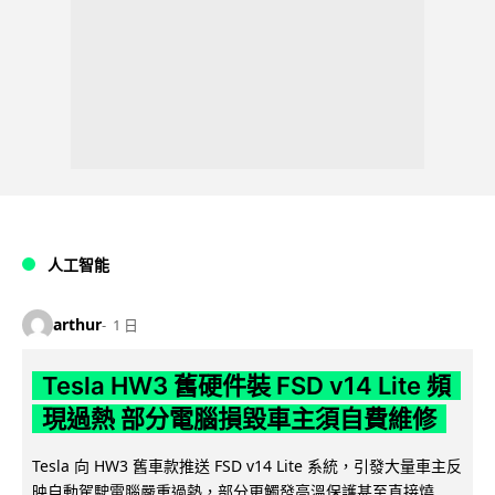
人工智能
arthur
1 日
Tesla HW3 舊硬件裝 FSD v14 Lite 頻
現過熱 部分電腦損毀車主須自費維修
Tesla 向 HW3 舊車款推送 FSD v14 Lite 系統，引發大量車主反
映自動駕駛電腦嚴重過熱，部分更觸發高溫保護甚至直接燒