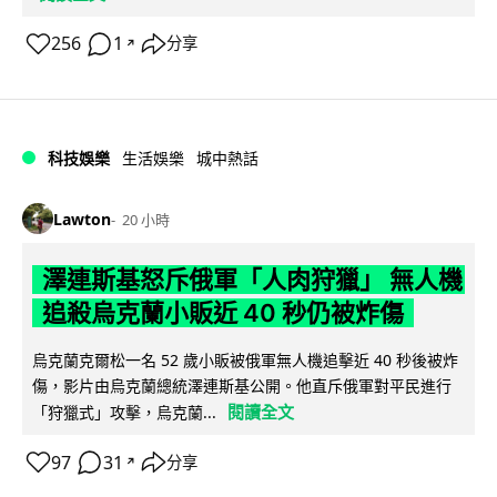
256
1
分享
↗
科技娛樂
生活娛樂
城中熱話
Lawton
20 小時
澤連斯基怒斥俄軍「人肉狩獵」 無人機
追殺烏克蘭小販近 40 秒仍被炸傷
烏克蘭克爾松一名 52 歲小販被俄軍無人機追擊近 40 秒後被炸
傷，影片由烏克蘭總統澤連斯基公開。他直斥俄軍對平民進行
閱讀全文
「狩獵式」攻擊，烏克蘭...
97
31
分享
↗