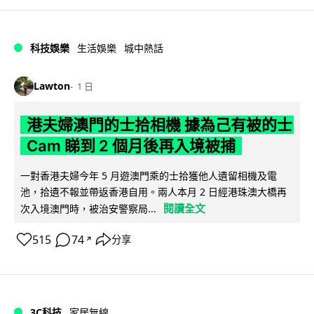
科技娛樂
生活娛樂
城中熱話
Lawton
1 日
港夫婦澳門的士拾相機 據為己有被的士
Cam 睇到 2 個月後再入境被捕
一對香港夫婦今年 5 月遊澳門乘的士拾獲他人遺留相機及電
池，拾遺不報並帶返香港自用。兩人本月 2 日經港珠澳大橋再
閱讀全文
次入境澳門時，被治安警察局...
515
74
分享
↗
3C科技
家居無線