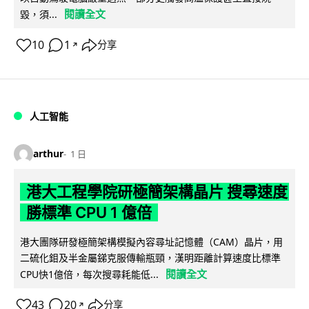
閱讀全文
毀，須...
10
1
分享
↗
人工智能
arthur
1 日
港大工程學院研極簡架構晶片 搜尋速度
勝標準 CPU 1 億倍
港大團隊研發極簡架構模擬內容尋址記憶體（CAM）晶片，用
二硫化鉬及半金屬銻克服傳輸瓶頸，漢明距離計算速度比標準
閱讀全文
CPU快1億倍，每次搜尋耗能低...
43
20
分享
↗