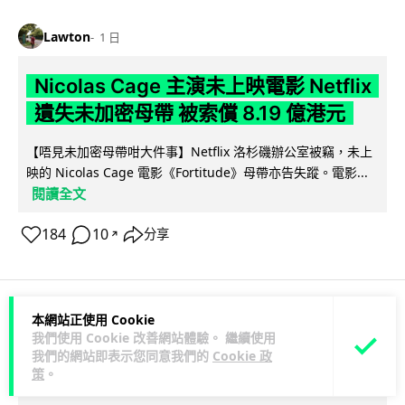
Lawton
1 日
Nicolas Cage 主演未上映電影 Netflix
遺失未加密母帶 被索償 8.19 億港元
【唔見未加密母帶咁大件事】Netflix 洛杉磯辦公室被竊，未上
映的 Nicolas Cage 電影《Fortitude》母帶亦告失蹤。電影...
閱讀全文
184
10
分享
↗
本網站正使用 Cookie
人工智能
我們使用 Cookie 改善網站體驗。 繼續使用
我們的網站即表示您同意我們的
Cookie 政
策
。
Vin
1 日