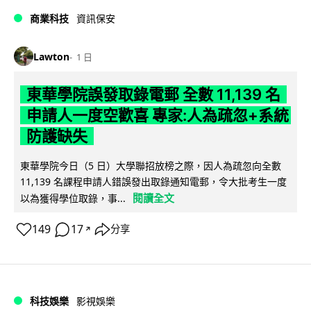
商業科技
資訊保安
Lawton
1 日
東華學院誤發取錄電郵 全數 11,139 名
申請人一度空歡喜 專家:人為疏忽+系統
防護缺失
東華學院今日（5 日）大學聯招放榜之際，因人為疏忽向全數
11,139 名課程申請人錯誤發出取錄通知電郵，令大批考生一度
閱讀全文
以為獲得學位取錄，事...
149
17
分享
↗
科技娛樂
影視娛樂