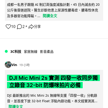
成都一名男子跟隨 AI 制訂高強度減脂計劃，45 日內減去約 20
公斤後昏迷送院。醫生診斷他患上尿源性膿毒症、膿毒性休克
閱讀全文
及多器官功能障礙。...
10
2
分享
↗
3C科技
家居無線
影音產品
Vin
19 小時
DJI Mic Mini 2s 實測 四發一收同步獨
立錄音 32-bit 防爆咪拍片必備
DJI 最新推出的 Mic Mini 2s 無線咪支援「四發一收」分軌錄
音，並首度下放 32-bit Float 浮點內錄功能。本文經實測其...
閱讀全文