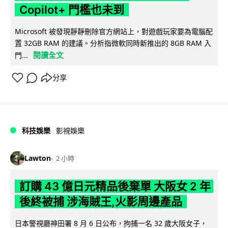
Copilot+ 門檻也未到
Microsoft 被發現靜靜刪除官方網站上，對遊戲玩家要為電腦配
置 32GB RAM 的建議。分析指微軟同時新推出的 8GB RAM 入
閱讀全文
門...
分享
科技娛樂
影視娛樂
Lawton
2 小時
訂購 43 億日元精品後棄單 大阪女 2 年
後終被捕 涉海賊王,火影周邊產品
日本警視廳神田署 8 月 6 日公布，拘捕一名 32 歲大阪女子，