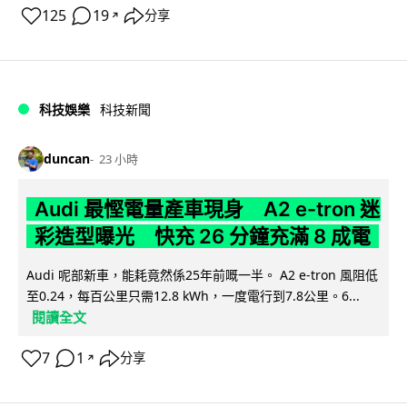
125
19
分享
↗
科技娛樂
科技新聞
duncan
23 小時
Audi 最慳電量產車現身 A2 e-tron 迷
彩造型曝光 快充 26 分鐘充滿 8 成電
Audi 呢部新車，能耗竟然係25年前嘅一半。 A2 e-tron 風阻低
至0.24，每百公里只需12.8 kWh，一度電行到7.8公里。6...
閱讀全文
7
1
分享
↗