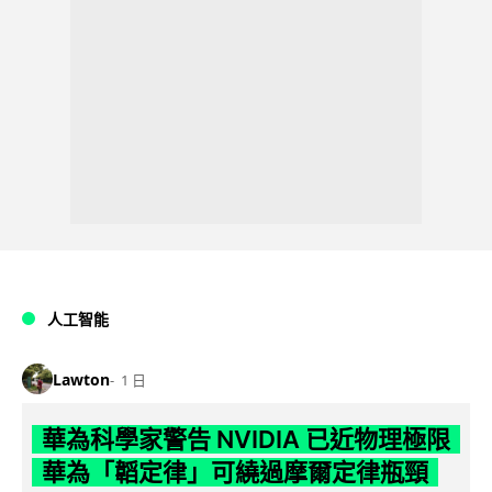
人工智能
Lawton
1 日
華為科學家警告 NVIDIA 已近物理極限
華為「韜定律」可繞過摩爾定律瓶頸