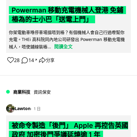
Powerman 移動充電機械人登港 免鋪
樁為的士小巴「送電上門」
你架電動車喺停車場搵唔到樁？有個機械人會自己行過嚟幫你
充電。THEi 高科院同內地公司研發出 Powerman 移動充電機
閱讀全文
械人，唔使鋪線裝樁...
28
14
分享
↗
商業科技
資訊保安
Lawton
1 日
被命令製造「後門」 Apple 再控告英國
政府 加密後門爭議延燒逾 1 年