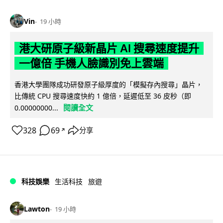
Vin
19 小時
港大研原子級新晶片 AI 搜尋速度提升
一億倍 手機人臉識別免上雲端
香港大學團隊成功研發原子級厚度的「模擬存內搜尋」晶片，
比傳統 CPU 搜尋速度快約 1 億倍，延遲低至 36 皮秒（即
閱讀全文
0.00000000...
328
69
分享
↗
科技娛樂
生活科技
旅遊
Lawton
19 小時