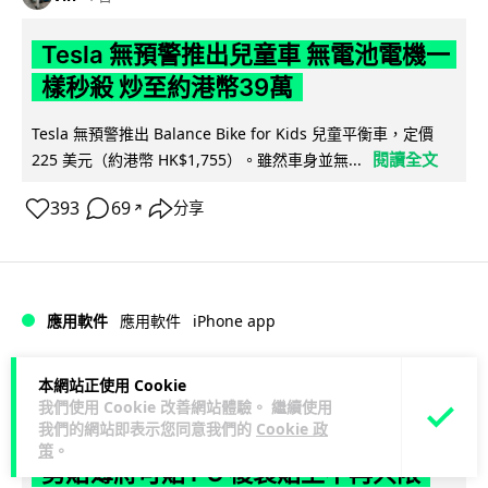
Tesla 無預警推出兒童車 無電池電機一
樣秒殺 炒至約港幣39萬
Tesla 無預警推出 Balance Bike for Kids 兒童平衡車，定價
閱讀全文
225 美元（約港幣 HK$1,755）。雖然車身並無...
393
69
分享
↗
iPhone app
應用軟件
應用軟件
Vin
1 日
本網站正使用 Cookie
我們使用 Cookie 改善網站體驗。 繼續使用
我們的網站即表示您同意我們的
Cookie 政
歐盟再發功 Apple 終答應 iPhone 跨機
策
。
剪貼簿將可貼 PC 複製貼上不再只限