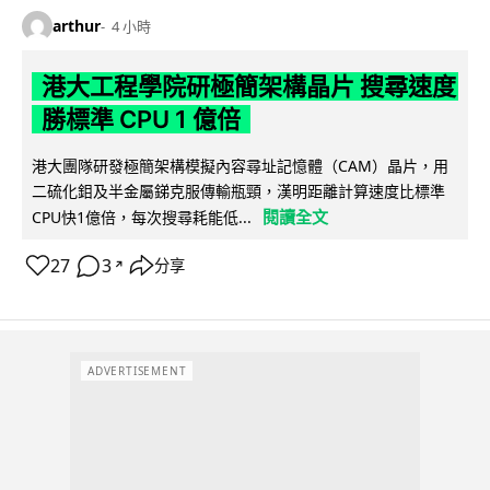
arthur
4 小時
港大工程學院研極簡架構晶片 搜尋速度
勝標準 CPU 1 億倍
港大團隊研發極簡架構模擬內容尋址記憶體（CAM）晶片，用
二硫化鉬及半金屬銻克服傳輸瓶頸，漢明距離計算速度比標準
閱讀全文
CPU快1億倍，每次搜尋耗能低...
27
3
分享
↗
ADVERTISEMENT