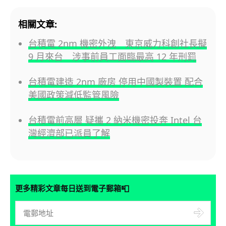
相關文章:
台積電 2nm 機密外洩 東京威力科創社長擬
9 月來台 涉事前員工面臨最高 12 年刑罰
台積電建造 2nm 廠房 停用中國製裝置 配合
美國政策減低監管風險
台積電前高層 疑攜 2 納米機密投奔 Intel 台
灣經濟部已派員了解
📮
更多精彩文章每日送到電子郵箱