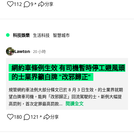
112
9
分享
↗
科技娛樂
生活科技
智慧城市
Lawton
20 小時
網約車條例生效 有司機暫時停工避風頭
的士業界籲白牌 "改邪歸正"
規管網約車法例大部分條文已於 8 月 3 日生效，的士業界就期
望白牌車司機，能夠「改邪歸正」回流駕駛的士。新例大幅提
閱讀全文
高罰則，首次定罪最高罰款...
180
121
分享
↗