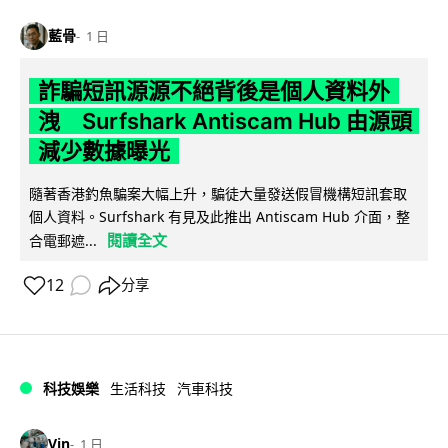
藍骨
1 日
詐騙短訊源源不絕背後是個人資料外
洩 Surfshark Antiscam Hub 由源頭
減少數據曝光
隨著香港釣魚騙案大幅上升，騙徒大量發送假冒機構短訊套取
個人資料。Surfshark 有見及此推出 Antiscam Hub 介面，整
閱讀全文
合電郵遮...
12
分享
科技娛樂
生活科技
汽車科技
Vin
1 日