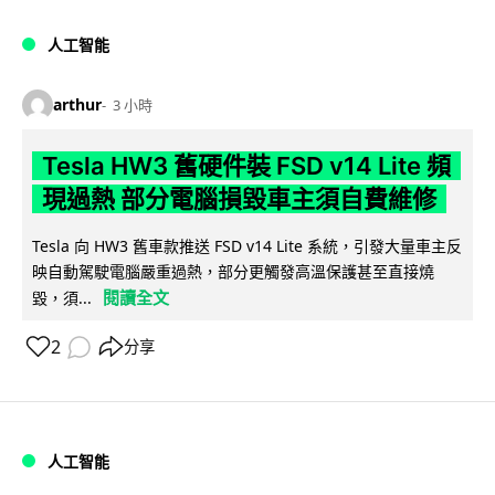
人工智能
arthur
3 小時
Tesla HW3 舊硬件裝 FSD v14 Lite 頻
現過熱 部分電腦損毀車主須自費維修
Tesla 向 HW3 舊車款推送 FSD v14 Lite 系統，引發大量車主反
映自動駕駛電腦嚴重過熱，部分更觸發高溫保護甚至直接燒
閱讀全文
毀，須...
2
分享
人工智能