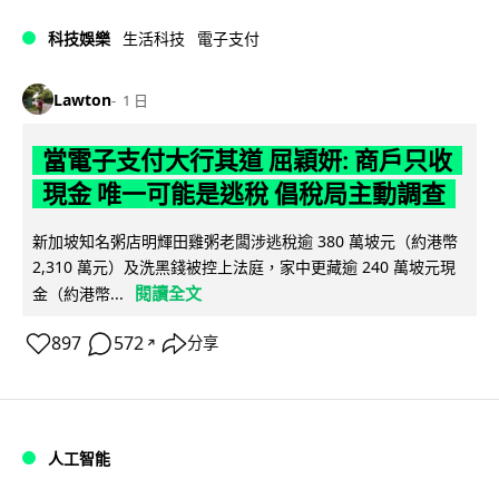
科技娛樂
生活科技
電子支付
Lawton
1 日
當電子支付大行其道 屈穎妍: 商戶只收
現金 唯一可能是逃稅 倡稅局主動調查
新加坡知名粥店明輝田雞粥老闆涉逃稅逾 380 萬坡元（約港幣
2,310 萬元）及洗黑錢被控上法庭，家中更藏逾 240 萬坡元現
閱讀全文
金（約港幣...
897
572
分享
↗
人工智能