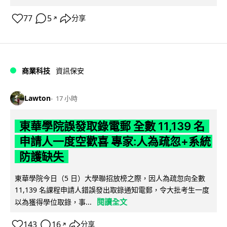
77
5
分享
↗
商業科技
資訊保安
Lawton
17 小時
東華學院誤發取錄電郵 全數 11,139 名
申請人一度空歡喜 專家:人為疏忽+系統
防護缺失
東華學院今日（5 日）大學聯招放榜之際，因人為疏忽向全數
11,139 名課程申請人錯誤發出取錄通知電郵，令大批考生一度
閱讀全文
以為獲得學位取錄，事...
143
16
分享
↗