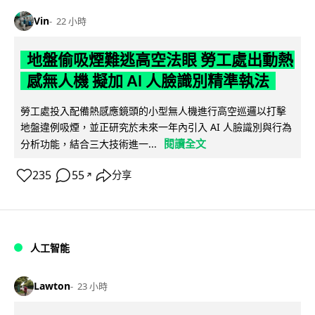
Vin
22 小時
地盤偷吸煙難逃高空法眼 勞工處出動熱
感無人機 擬加 AI 人臉識別精準執法
勞工處投入配備熱感應鏡頭的小型無人機進行高空巡邏以打擊
地盤違例吸煙，並正研究於未來一年內引入 AI 人臉識別與行為
閱讀全文
分析功能，結合三大技術進一...
235
55
分享
↗
人工智能
Lawton
23 小時