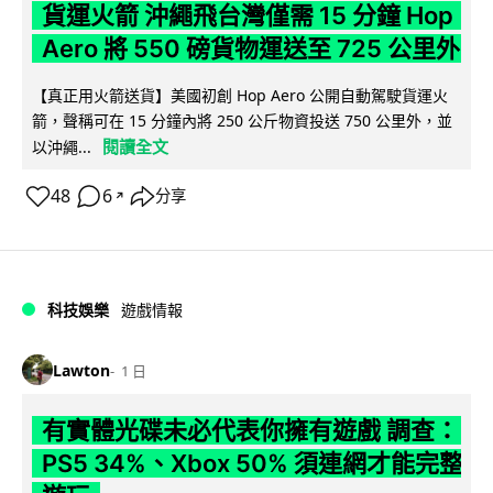
貨運火箭 沖繩飛台灣僅需 15 分鐘 Hop
Aero 將 550 磅貨物運送至 725 公里外
【真正用火箭送貨】美國初創 Hop Aero 公開自動駕駛貨運火
箭，聲稱可在 15 分鐘內將 250 公斤物資投送 750 公里外，並
閱讀全文
以沖繩...
48
6
分享
↗
科技娛樂
遊戲情報
Lawton
1 日
有實體光碟未必代表你擁有遊戲 調查：
PS5 34%、Xbox 50% 須連網才能完整