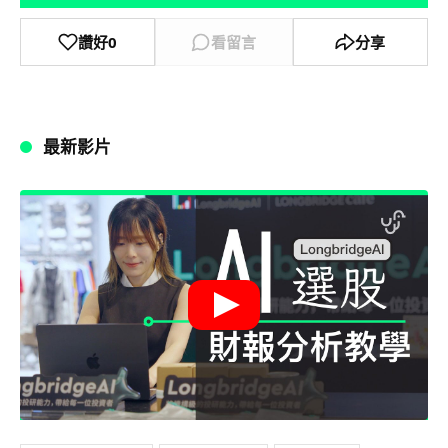
讚好
0
看留言
分享
最新影片