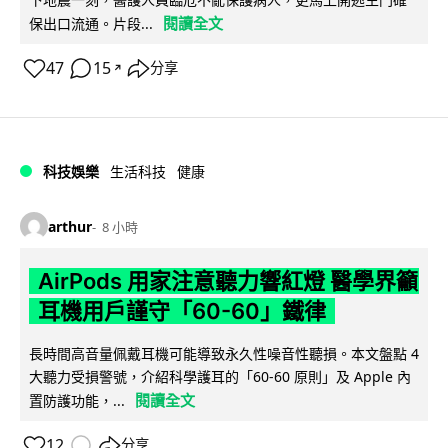
閱讀全文
保出口流通。片段...
47
15
分享
↗
科技娛樂
生活科技
健康
arthur
8 小時
AirPods 用家注意聽力響紅燈 醫學界籲
耳機用戶謹守「60-60」鐵律
長時間高音量佩戴耳機可能導致永久性噪音性聽損。本文盤點 4
大聽力受損警號，介紹科學護耳的「60-60 原則」及 Apple 內
閱讀全文
置防護功能，...
12
分享