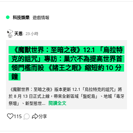
科技娛樂
遊戲情報
天恩
23 小時
《魔獸世界：至暗之夜》12.1 「烏拉特
克的詛咒」專訪：巢穴不為提高世界首
領門檻而設 《諸王之眠》縮短約 10 分
鐘
《魔獸世界：至暗之夜》版本更新 12.1「烏拉特克的詛咒」將
於 8 月 13 日正式上線，帶來全新區域「盤蛇島」、地城「毒牙
閱讀全文
祭壇」、新型態世...
115
分享