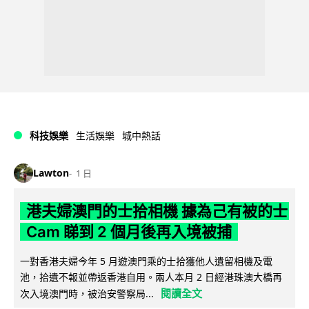
科技娛樂
生活娛樂
城中熱話
Lawton
1 日
港夫婦澳門的士拾相機 據為己有被的士
Cam 睇到 2 個月後再入境被捕
一對香港夫婦今年 5 月遊澳門乘的士拾獲他人遺留相機及電
池，拾遺不報並帶返香港自用。兩人本月 2 日經港珠澳大橋再
閱讀全文
次入境澳門時，被治安警察局...