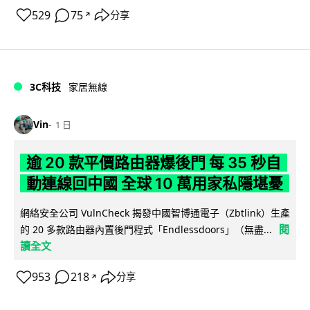
529
75
分享
↗
3C科技
家居無線
Vin
1 日
逾 20 款平價路由器爆後門 每 35 秒自
動連線回中國 全球 10 萬用家私隱堪憂
網絡安全公司 VulnCheck 揭發中國智博通電子（Zbtlink）生產
閱
的 20 多款路由器內置後門程式「Endlessdoors」（無盡...
讀全文
953
218
分享
↗