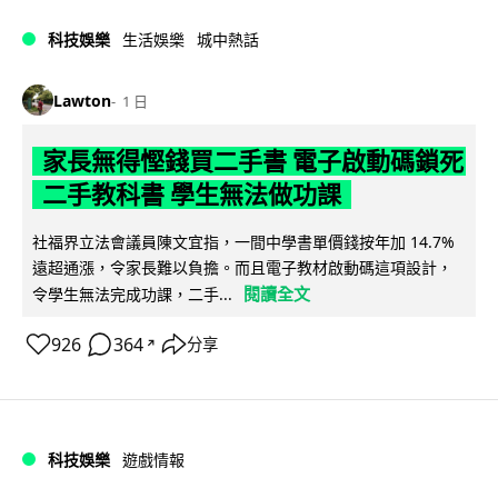
科技娛樂
生活娛樂
城中熱話
Lawton
1 日
家長無得慳錢買二手書 電子啟動碼鎖死
二手教科書 學生無法做功課
社福界立法會議員陳文宜指，一間中學書單價錢按年加 14.7%
遠超通漲，令家長難以負擔。而且電子教材啟動碼這項設計，
閱讀全文
令學生無法完成功課，二手...
926
364
分享
↗
科技娛樂
遊戲情報