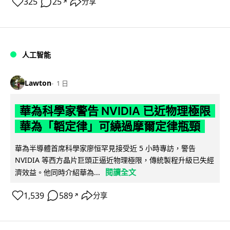
325
25
分享
↗
人工智能
Lawton
1 日
華為科學家警告 NVIDIA 已近物理極限
華為「韜定律」可繞過摩爾定律瓶頸
華為半導體首席科學家廖恒罕見接受近 5 小時專訪，警告
NVIDIA 等西方晶片巨頭正逼近物理極限，傳統製程升級已失經
閱讀全文
濟效益。他同時介紹華為...
1,539
589
分享
↗