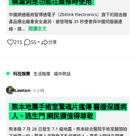
稱漏洞是功能在維修時使用
中國網通廠商智博通電子（Zbtlink Electronics）旗下的路由器
產品爆出嚴重安全漏洞，被發現每 35 秒便會與中國伺服器連
閱讀全文
線，旗...
215
55
分享
↗
科技娛樂
生活娛樂
城中熱話
Lawton
5 小時
熊本地震手術室驚魂片瘋傳 醫護保護病
人、逃生門 網民讚值得尊敬
熊本縣 7 月 28 日發生 7.1 級地震，熊本綜合醫院手術室鏡頭拍
下地震一刻，醫護人員臨危不亂保護病人，更馬上開逃生門確