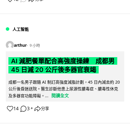
人工智能
arthur
9 小時
AI 減肥餐單配合高強度操練 成都男
45 日減 20 公斤後多器官衰竭
成都一名男子跟隨 AI 制訂高強度減脂計劃，45 日內減去約 20
公斤後昏迷送院。醫生診斷他患上尿源性膿毒症、膿毒性休克
閱讀全文
及多器官功能障礙。...
14
3
分享
↗