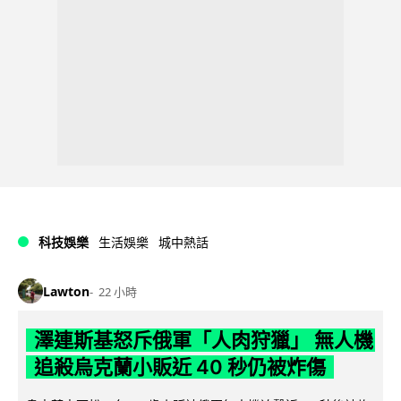
科技娛樂
生活娛樂
城中熱話
Lawton
22 小時
澤連斯基怒斥俄軍「人肉狩獵」 無人機
追殺烏克蘭小販近 40 秒仍被炸傷