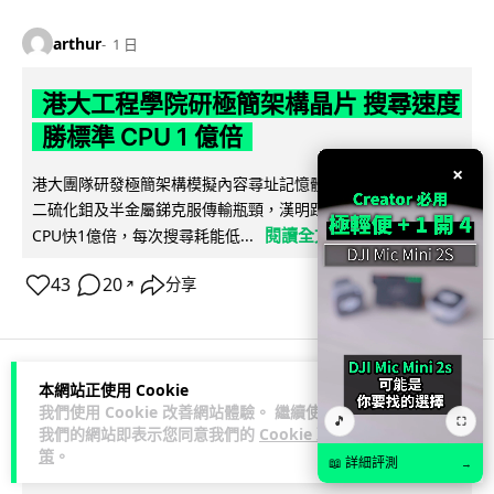
arthur
1 日
港大工程學院研極簡架構晶片 搜尋速度
勝標準 CPU 1 億倍
×
港大團隊研發極簡架構模擬內容尋址記憶體（CAM）晶片，用
二硫化鉬及半金屬銻克服傳輸瓶頸，漢明距離計算速度比標準
閱讀全文
CPU快1億倍，每次搜尋耗能低...
43
20
分享
↗
本網站正使用 Cookie
人工智能
我們使用 Cookie 改善網站體驗。 繼續使用
🎵
⛶
我們的網站即表示您同意我們的
Cookie 政
策
。
Lawton
1 日
📖 詳細評測
→