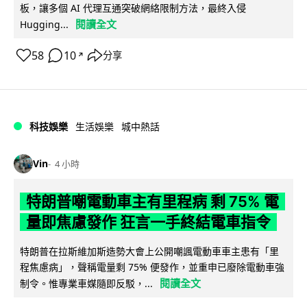
板，讓多個 AI 代理互通突破網絡限制方法，最終入侵
閱讀全文
Hugging...
58
10
分享
↗
科技娛樂
生活娛樂
城中熱話
Vin
4 小時
特朗普嘲電動車主有里程病 剩 75% 電
量即焦慮發作 狂言一手終結電車指令
特朗普在拉斯維加斯造勢大會上公開嘲諷電動車車主患有「里
程焦慮病」，聲稱電量剩 75% 便發作，並重申已廢除電動車強
閱讀全文
制令。惟專業車媒隨即反駁，...