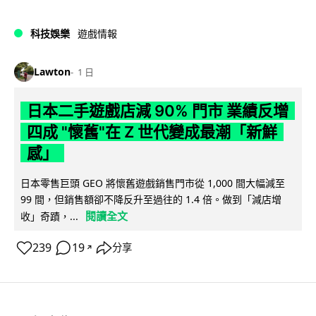
科技娛樂
遊戲情報
Lawton
1 日
日本二手遊戲店減 90% 門市 業績反增
四成 "懷舊"在 Z 世代變成最潮「新鮮
感」
日本零售巨頭 GEO 將懷舊遊戲銷售門市從 1,000 間大幅減至
99 間，但銷售額卻不降反升至過往的 1.4 倍。做到「減店增
閱讀全文
收」奇蹟，...
239
19
分享
↗