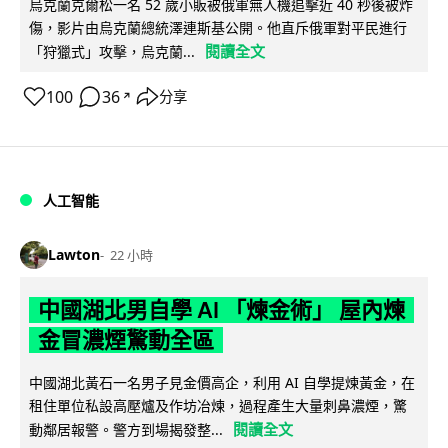
烏克蘭克爾松一名 52 歲小販被俄軍無人機追擊近 40 秒後被炸
傷，影片由烏克蘭總統澤連斯基公開。他直斥俄軍對平民進行
閱讀全文
「狩獵式」攻擊，烏克蘭...
100
36
分享
↗
人工智能
Lawton
22 小時
中國湖北男自學 AI 「煉金術」 屋內煉
金冒濃煙驚動全區
中國湖北黃石一名男子見金價高企，利用 AI 自學提煉黃金，在
租住單位私設高壓爐及作坊冶煉，過程產生大量刺鼻濃煙，驚
閱讀全文
動鄰居報警。警方到場揭發整...