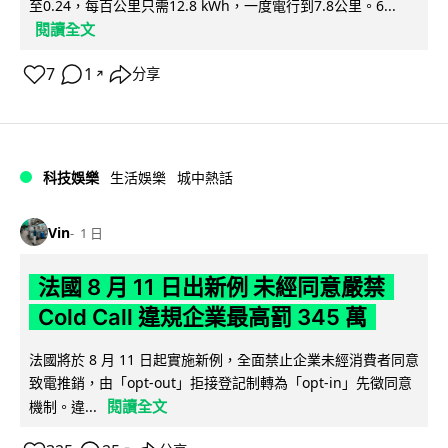
至0.24，每百公里只需12.8 kWh，一度電行到7.8公里。6...
閱讀全文
7
1
分享
↗
科技娛樂
生活娛樂
城中熱話
Vin
1 日
法國 8 月 11 日出新例 未經同意嚴禁
Cold Call 違規企業最高罰 345 萬
法國將於 8 月 11 日起實施新例，全面禁止企業未經消費者同意
致電推銷，由「opt-out」拒接登記制轉為「opt-in」先徵同意
閱讀全文
機制。違...