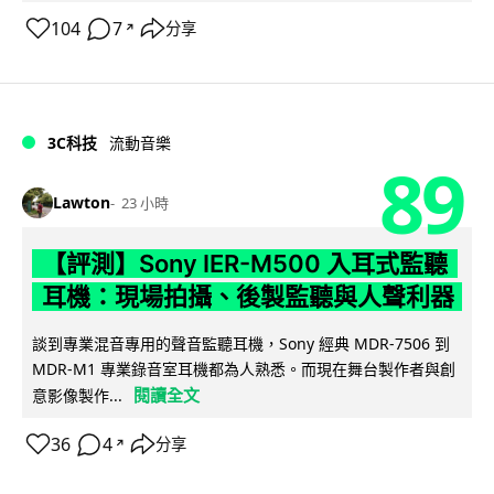
104
7
分享
↗
3C科技
流動音樂
89
Lawton
23 小時
【評測】Sony IER-M500 入耳式監聽
耳機：現場拍攝、後製監聽與人聲利器
談到專業混音專用的聲音監聽耳機，Sony 經典 MDR-7506 到
MDR-M1 專業錄音室耳機都為人熟悉。而現在舞台製作者與創
閱讀全文
意影像製作...
36
4
分享
↗