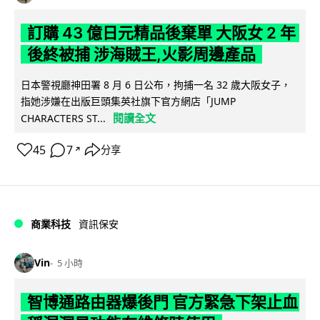
訂購 43 億日元精品後棄單 大阪女 2 年
後終被捕 涉海賊王,火影周邊產品
日本警視廳神田署 8 月 6 日公布，拘捕一名 32 歲大阪女子，
指她涉嫌在出版巨頭集英社旗下官方網店「JUMP
閱讀全文
CHARACTERS ST...
45
7
分享
↗
商業科技
資訊保安
Vin
5 小時
智博通路由器爆後門 官方緊急下架止血