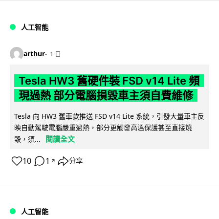
人工智能
arthur
1 日
Tesla HW3 舊硬件裝 FSD v14 Lite 頻
現過熱 部分電腦損毀車主須自費維修
Tesla 向 HW3 舊車款推送 FSD v14 Lite 系統，引發大量車主反
映自動駕駛電腦嚴重過熱，部分更觸發高溫保護甚至直接燒
閱讀全文
毀，須...
10
1
分享
↗
人工智能