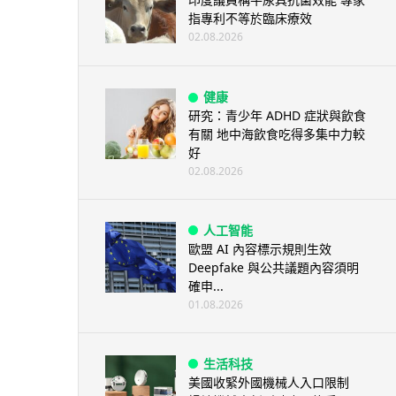
指專利不等於臨床療效
02.08.2026
健康
研究：青少年 ADHD 症狀與飲食
有關 地中海飲食吃得多集中力較
好
02.08.2026
人工智能
歐盟 AI 內容標示規則生效
Deepfake 與公共議題內容須明
確申...
01.08.2026
生活科技
美國收緊外國機械人入口限制