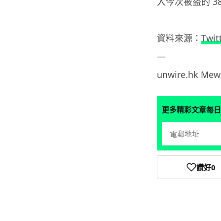
入今次被盜的 3
資料來源：
Twit
—
unwire.hk Mew
更多精彩文章每日
讚好
0