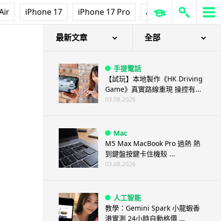
Air
iPhone 17
iPhone 17 Pro
AirPods Pro 3
Ap
最新文章
全部
手提電話
【試玩】本地製作《HK Driving
Game》真實路線重現 操控有...
03.08.2026
Mac
M5 Max MacBook Pro 過熱 熱
到鍵盤按鍵卡住機殼 ...
03.08.2026
人工智能
教學：Gemini Spark 小龍蝦香
港實測 24小時自動格價 ...