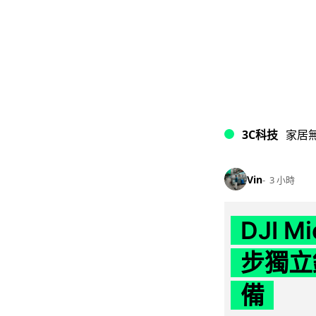
3C科技
家居
Vin
3 小時
DJI M
步獨立錄
備