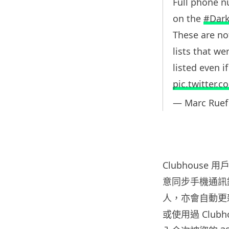
Full phone 
on the
#Dark
These are no
lists that w
listed even i
pic.twitter.
— Marc Ruef
Clubhous
意同步手機通訊
人，亦會自動更新
或使用過 Clu