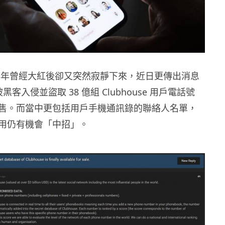
e 於早年曾經大紅後卻又突然寂靜下來，近日更傳出消息
e 被黑客入侵並盜取 38 億組 Clubhouse 用戶電話號
售。而當中更包括用戶手機通訊錄的聯絡人名單，
用仍有機會「中招」。