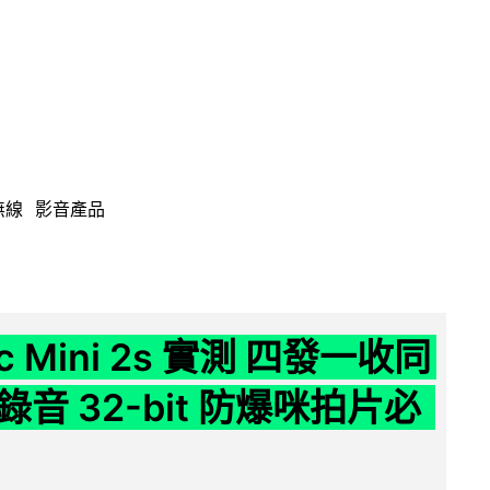
無線
影音產品
ic Mini 2s 實測 四發一收同
音 32-bit 防爆咪拍片必