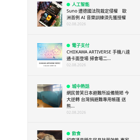
人工智能
Suno 遭德國法院裁定侵權 歐
洲首例 AI 音樂訓練須先獲授權
02.08.2026
電子支付
CHIIKAWA ARTIVERSE 手機八達
通卡面登場 掃會場二...
02.08.2026
城中熱話
網民曾笑日本避難所設備簡陋 今
大逆轉 台灣捐避難專用帳篷 送
熊...
02.08.2026
飲食
印度議員稱牛尿具抗菌效能 專家