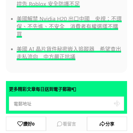
控告 Roblox 安全防護不足
美國解禁 Nvidia H20 出口中國 央視：不環
保、不先進、不安全 消費者有權選擇不購
買
美國 AI 晶片貨件秘密嵌入追蹤器 希望查出
走私流向 中方嚴正抗議
📮
更多精彩文章每日送到電子郵箱
讚好
0
看留言
分享