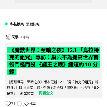
科技娛樂
遊戲情報
天恩
4 小時
《魔獸世界：至暗之夜》12.1 「烏拉特
克的詛咒」專訪：巢穴不為提高世界首
領門檻而設 《諸王之眠》縮短約 10 分
鐘
《魔獸世界：至暗之夜》版本更新 12.1「烏拉特克的詛咒」將
於 8 月 13 日正式上線，帶來全新區域「盤蛇島」、地城「毒牙
閱讀全文
祭壇」、新型態世...
71
分享