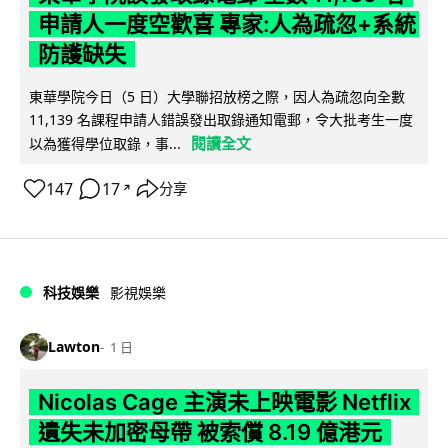
申請人一度空歡喜 專家:人為疏忽+系統
防護缺失
東華學院今日（5 日）大學聯招放榜之際，因人為疏忽向全數
11,139 名課程申請人錯誤發出取錄通知電郵，令大批考生一度
閱讀全文
以為獲得學位取錄，事...
147
17
分享
↗
科技娛樂
影視娛樂
Lawton
1 日
Nicolas Cage 主演未上映電影 Netflix
遺失未加密母帶 被索償 8.19 億港元