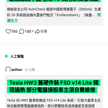
網絡安全公司 VulnCheck 揭發中國智博通電子（Zbtlink）生產
閱
的 20 多款路由器內置後門程式「Endlessdoors」（無盡...
讀全文
766
188
分享
↗
人工智能
arthur
12 小時
Tesla HW3 舊硬件裝 FSD v14 Lite 頻
現過熱 部分電腦損毀車主須自費維修
Tesla 向 HW3 舊車款推送 FSD v14 Lite 系統，引發大量車主反
映自動駕駛電腦嚴重過熱，部分更觸發高溫保護甚至直接燒