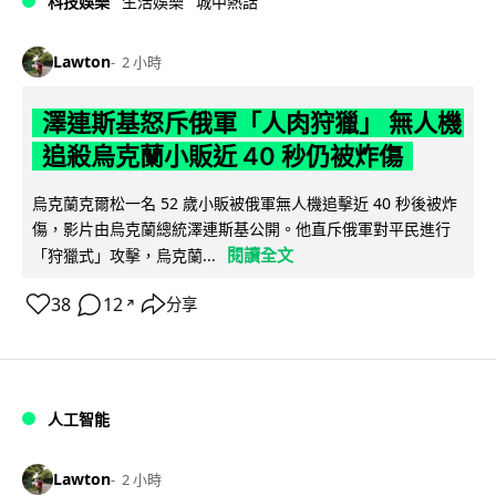
科技娛樂
生活娛樂
城中熱話
Lawton
2 小時
澤連斯基怒斥俄軍「人肉狩獵」 無人機
追殺烏克蘭小販近 40 秒仍被炸傷
烏克蘭克爾松一名 52 歲小販被俄軍無人機追擊近 40 秒後被炸
傷，影片由烏克蘭總統澤連斯基公開。他直斥俄軍對平民進行
閱讀全文
「狩獵式」攻擊，烏克蘭...
38
12
分享
↗
人工智能
Lawton
2 小時