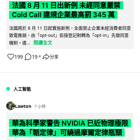
法國 8 月 11 日出新例 未經同意嚴禁
Cold Call 違規企業最高罰 345 萬
法國將於 8 月 11 日起實施新例，全面禁止企業未經消費者同意
致電推銷，由「opt-out」拒接登記制轉為「opt-in」先徵同意
閱讀全文
機制。違...
199
19
分享
↗
人工智能
Lawton
7 小時
華為科學家警告 NVIDIA 已近物理極限
華為「韜定律」可繞過摩爾定律瓶頸