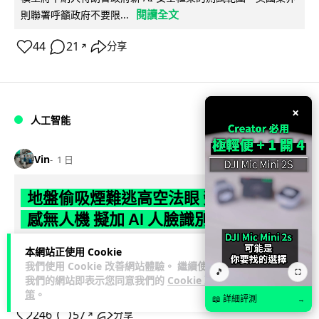
閱讀全文
則聯署呼籲政府不要限...
44
21
分享
↗
×
人工智能
Vin
1 日
地盤偷吸煙難逃高空法眼 勞工處出動熱
感無人機 擬加 AI 人臉識別精準執法
勞工處投入配備熱感應鏡頭的小型無人機進行高空巡邏以打擊
本網站正使用 Cookie
我們使用 Cookie 改善網站體驗。 繼續使用
地盤違例吸煙，並正研究於未來一年內引入 AI 人臉識別與行為
🎵
⛶
我們的網站即表示您同意我們的
Cookie 政
閱讀全文
分析功能，結合三大技術進一...
策
。
📖 詳細評測
→
246
57
分享
↗