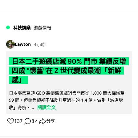
科技娛樂
遊戲情報
Lawton
4 小時
日本二手遊戲店減 90% 門市 業績反增
四成 "懷舊"在 Z 世代變成最潮「新鮮
感」
日本零售巨頭 GEO 將懷舊遊戲銷售門市從 1,000 間大幅減至
99 間，但銷售額卻不降反升至過往的 1.4 倍。做到「減店增
閱讀全文
收」奇蹟，...
137
8
分享
↗