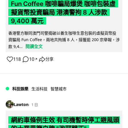
Fun Coffee 咖啡騙局爆煲 咖啡包裝虛
擬貨幣投資騙局 港澳警拘 8 人涉款
9,400 萬元
香港警方聯同澳門司警搗破以養生咖啡生意包裝的虛擬貨幣投
資騙局 Fun Coffee，兩地共拘捕 8 人，接獲逾 200 宗舉報，涉
閱讀全文
款 9,4...
118
10
分享
↗
科技娛樂
生活科技
智慧城市
Lawton
1 日
網約車條例生效 有司機暫時停工避風頭