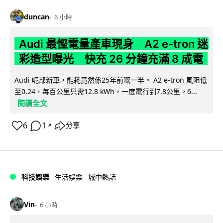
duncan
6 小時
Audi 最慳電量產車現身 A2 e-tron 迷
彩造型曝光 快充 26 分鐘充滿 8 成電
Audi 呢部新車，能耗竟然係25年前嘅一半。 A2 e-tron 風阻低
至0.24，每百公里只需12.8 kWh，一度電行到7.8公里。6...
閱讀全文
6
1
分享
↗
科技娛樂
生活娛樂
城中熱話
Vin
6 小時