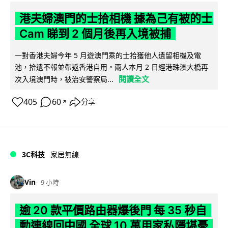
港夫婦澳門的士拾相機 據為己有被的士
Cam 睇到 2 個月後再入境被捕
一對香港夫婦今年 5 月遊澳門乘的士拾獲他人遺留相機及電
池，拾遺不報並帶返香港自用。兩人本月 2 日經港珠澳大橋再
閱讀全文
次入境澳門時，被治安警察局...
405
60
分享
↗
3C科技
家居無線
Vin
9 小時
逾 20 款平價路由器爆後門 每 35 秒自
動連線回中國 全球 10 萬用家私隱堪憂