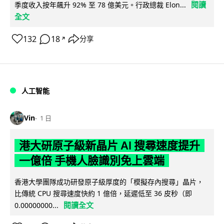
閱讀
季度收入按年飆升 92% 至 78 億美元。行政總裁 Elon...
全文
132
18
分享
↗
人工智能
Vin
1 日
港大研原子級新晶片 AI 搜尋速度提升
一億倍 手機人臉識別免上雲端
香港大學團隊成功研發原子級厚度的「模擬存內搜尋」晶片，
比傳統 CPU 搜尋速度快約 1 億倍，延遲低至 36 皮秒（即
閱讀全文
0.00000000...