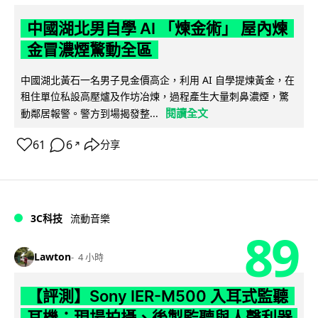
中國湖北男自學 AI 「煉金術」 屋內煉
金冒濃煙驚動全區
中國湖北黃石一名男子見金價高企，利用 AI 自學提煉黃金，在
租住單位私設高壓爐及作坊冶煉，過程產生大量刺鼻濃煙，驚
閱讀全文
動鄰居報警。警方到場揭發整...
61
6
分享
↗
3C科技
流動音樂
89
Lawton
4 小時
【評測】Sony IER-M500 入耳式監聽
耳機：現場拍攝、後製監聽與人聲利器