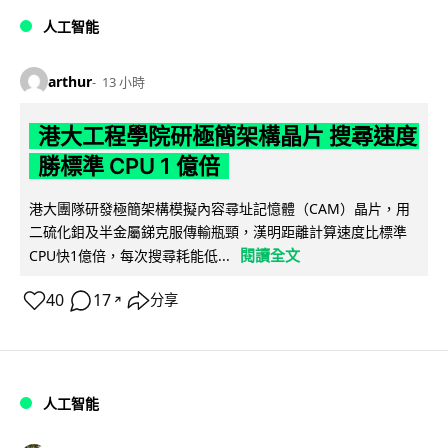
人工智能
arthur
13 小時
港大工程學院研極簡架構晶片 搜尋速度
勝標準 CPU 1 億倍
港大團隊研發極簡架構模擬內容尋址記憶體（CAM）晶片，用
二硫化鉬及半金屬銻克服傳輸瓶頸，漢明距離計算速度比標準
閱讀全文
CPU快1億倍，每次搜尋耗能低...
40
17
分享
↗
人工智能