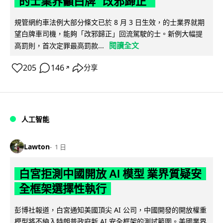
的士業界籲白牌 "改邪歸正"
規管網約車法例大部分條文已於 8 月 3 日生效，的士業界就期
望白牌車司機，能夠「改邪歸正」回流駕駛的士。新例大幅提
閱讀全文
高罰則，首次定罪最高罰款...
205
146
分享
↗
人工智能
Lawton
1 日
白宮拒測中國開放 AI 模型 業界質疑安
全框架選擇性執行
彭博社報道，白宮通知美國頂尖 AI 公司，中國開發的開放權重
模型將不納入特朗普政府新 AI 安全框架的測試範圍。美國業界