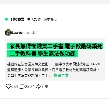
科技娛樂
生活娛樂
城中熱話
Lawton
8 小時
家長無得慳錢買二手書 電子啟動碼鎖死
二手教科書 學生無法做功課
社福界立法會議員陳文宜指，一間中學書單價錢按年加 14.7%
遠超通漲，令家長難以負擔。而且電子教材啟動碼這項設計，
閱讀全文
令學生無法完成功課，二手...
654
250
分享
↗