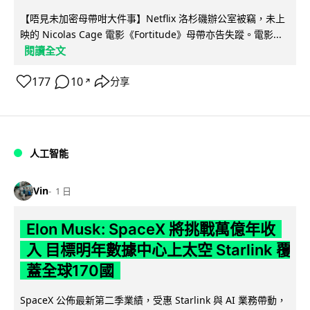
【唔見未加密母帶咁大件事】Netflix 洛杉磯辦公室被竊，未上
映的 Nicolas Cage 電影《Fortitude》母帶亦告失蹤。電影...
閱讀全文
177
10
分享
↗
人工智能
Vin
1 日
Elon Musk: SpaceX 將挑戰萬億年收
入 目標明年數據中心上太空 Starlink 覆
蓋全球170國
SpaceX 公佈最新第二季業績，受惠 Starlink 與 AI 業務帶動，