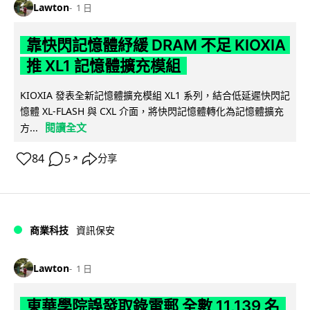
Lawton
1 日
靠快閃記憶體紓緩 DRAM 不足 KIOXIA
推 XL1 記憶體擴充模組
KIOXIA 發表全新記憶體擴充模組 XL1 系列，結合低延遲快閃記
憶體 XL-FLASH 與 CXL 介面，將快閃記憶體轉化為記憶體擴充
閱讀全文
方...
84
5
分享
↗
商業科技
資訊保安
Lawton
1 日
東華學院誤發取錄電郵 全數 11,139 名