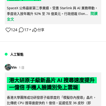
SpaceX 公佈最新第二季業績，受惠 Starlink 與 AI 業務帶動，
閱讀
季度收入按年飆升 92% 至 78 億美元。行政總裁 Elon...
全文
124
17
分享
↗
人工智能
Vin
1 日
港大研原子級新晶片 AI 搜尋速度提升
一億倍 手機人臉識別免上雲端
香港大學團隊成功研發原子級厚度的「模擬存內搜尋」晶片，
比傳統 CPU 搜尋速度快約 1 億倍，延遲低至 36 皮秒（即