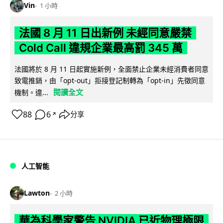
Vin
1 小時
法國 8 月 11 日出新例 未經同意嚴禁
Cold Call 違規企業最高罰 345 萬
法國將於 8 月 11 日起實施新例，全面禁止企業未經消費者同意
致電推銷，由「opt-out」拒接登記制轉為「opt-in」先徵同意
閱讀全文
機制。違...
88
6
分享
↗
人工智能
Lawton
2 小時
華為科學家警告 NVIDIA 已近物理極限