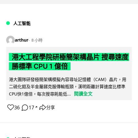
人工智能
arthur
8 小時
港大工程學院研極簡架構晶片 搜尋速度
勝標準 CPU 1 億倍
港大團隊研發極簡架構模擬內容尋址記憶體（CAM）晶片，用
二硫化鉬及半金屬銻克服傳輸瓶頸，漢明距離計算速度比標準
閱讀全文
CPU快1億倍，每次搜尋耗能低...
36
17
分享
↗