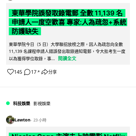
東華學院誤發取錄電郵 全數 11,139 名
申請人一度空歡喜 專家:人為疏忽+系統
防護缺失
東華學院今日（5 日）大學聯招放榜之際，因人為疏忽向全數
11,139 名課程申請人錯誤發出取錄通知電郵，令大批考生一度
閱讀全文
以為獲得學位取錄，事...
145
17
分享
↗
科技娛樂
影視娛樂
Lawton
23 小時