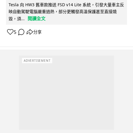
Tesla 向 HW3 舊車款推送 FSD v14 Lite 系統，引發大量車主反
映自動駕駛電腦嚴重過熱，部分更觸發高溫保護甚至直接燒
閱讀全文
毀，須...
5
分享
ADVERTISEMENT