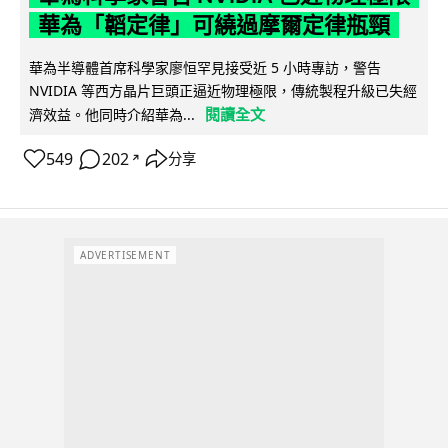
華為「韜定律」可繞過摩爾定律瓶頸
華為半導體首席科學家廖恒罕見接受近 5 小時專訪，警告
NVIDIA 等西方晶片巨頭正逼近物理極限，傳統製程升級已失經
閱讀全文
濟效益。他同時介紹華為...
549
202
分享
↗
ADVERTISEMENT