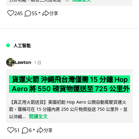
245
55
分享
↗
人工智能
Lawton
1 日
貨運火箭 沖繩飛台灣僅需 15 分鐘 Hop
Aero 將 550 磅貨物運送至 725 公里外
【真正用火箭送貨】美國初創 Hop Aero 公開自動駕駛貨運火
箭，聲稱可在 15 分鐘內將 250 公斤物資投送 750 公里外，並
閱讀全文
以沖繩...
51
6
分享
↗