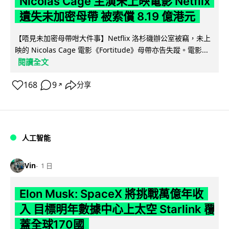
Nicolas Cage 主演未上映電影 Netflix
遺失未加密母帶 被索償 8.19 億港元
【唔見未加密母帶咁大件事】Netflix 洛杉磯辦公室被竊，未上
映的 Nicolas Cage 電影《Fortitude》母帶亦告失蹤。電影...
閱讀全文
168
9
分享
↗
人工智能
Vin
1 日
Elon Musk: SpaceX 將挑戰萬億年收
入 目標明年數據中心上太空 Starlink 覆
蓋全球170國