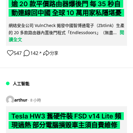
逾 20 款平價路由器爆後門 每 35 秒自
動連線回中國 全球 10 萬用家私隱堪憂
網絡安全公司 VulnCheck 揭發中國智博通電子（Zbtlink）生產
閱
的 20 多款路由器內置後門程式「Endlessdoors」（無盡...
讀全文
547
142
分享
↗
人工智能
arthur
8 小時
Tesla HW3 舊硬件裝 FSD v14 Lite 頻
現過熱 部分電腦損毀車主須自費維修