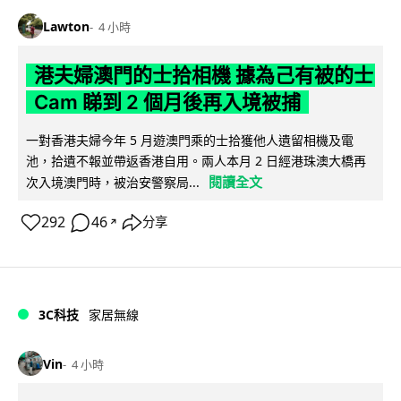
Lawton
4 小時
港夫婦澳門的士拾相機 據為己有被的士
Cam 睇到 2 個月後再入境被捕
一對香港夫婦今年 5 月遊澳門乘的士拾獲他人遺留相機及電
池，拾遺不報並帶返香港自用。兩人本月 2 日經港珠澳大橋再
閱讀全文
次入境澳門時，被治安警察局...
292
46
分享
↗
3C科技
家居無線
Vin
4 小時