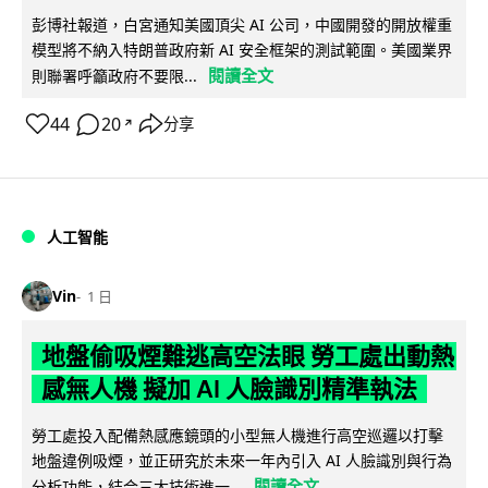
彭博社報道，白宮通知美國頂尖 AI 公司，中國開發的開放權重
模型將不納入特朗普政府新 AI 安全框架的測試範圍。美國業界
閱讀全文
則聯署呼籲政府不要限...
44
20
分享
↗
人工智能
Vin
1 日
地盤偷吸煙難逃高空法眼 勞工處出動熱
感無人機 擬加 AI 人臉識別精準執法
勞工處投入配備熱感應鏡頭的小型無人機進行高空巡邏以打擊
地盤違例吸煙，並正研究於未來一年內引入 AI 人臉識別與行為
閱讀全文
分析功能，結合三大技術進一...