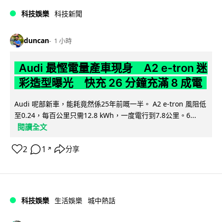
科技娛樂
科技新聞
duncan
1 小時
Audi 最慳電量產車現身 A2 e-tron 迷
彩造型曝光 快充 26 分鐘充滿 8 成電
Audi 呢部新車，能耗竟然係25年前嘅一半。 A2 e-tron 風阻低
至0.24，每百公里只需12.8 kWh，一度電行到7.8公里。6...
閱讀全文
2
1
分享
↗
科技娛樂
生活娛樂
城中熱話