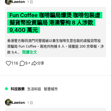
Lawton
1 日
Fun Coffee 咖啡騙局爆煲 咖啡包裝虛
擬貨幣投資騙局 港澳警拘 8 人涉款
9,400 萬元
香港警方聯同澳門司警搗破以養生咖啡生意包裝的虛擬貨幣投
資騙局 Fun Coffee，兩地共拘捕 8 人，接獲逾 200 宗舉報，涉
閱讀全文
款 9,4...
116
9
分享
↗
科技娛樂
生活科技
智慧城市
Lawton
1 日