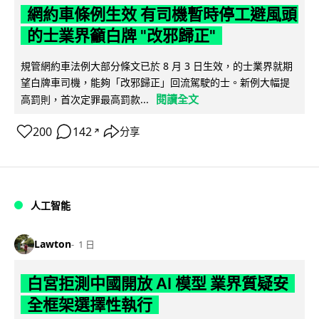
網約車條例生效 有司機暫時停工避風頭
的士業界籲白牌 "改邪歸正"
規管網約車法例大部分條文已於 8 月 3 日生效，的士業界就期
望白牌車司機，能夠「改邪歸正」回流駕駛的士。新例大幅提
閱讀全文
高罰則，首次定罪最高罰款...
200
142
分享
↗
人工智能
Lawton
1 日
白宮拒測中國開放 AI 模型 業界質疑安
全框架選擇性執行