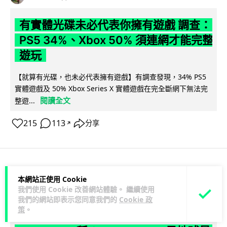
有實體光碟未必代表你擁有遊戲 調查：
PS5 34%、Xbox 50% 須連網才能完整
遊玩
【就算有光碟，也未必代表擁有遊戲】有調查發現，34% PS5
實體遊戲及 50% Xbox Series X 實體遊戲在完全斷網下無法完
閱讀全文
整遊...
215
113
分享
↗
人工智能
本網站正使用 Cookie
我們使用 Cookie 改善網站體驗。 繼續使用
我們的網站即表示您同意我們的
Cookie 政
Lawton
1 日
策
。