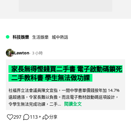
科技娛樂
生活娛樂
城中熱話
Lawton
3 小時
家長無得慳錢買二手書 電子啟動碼鎖死
二手教科書 學生無法做功課
社福界立法會議員陳文宜指，一間中學書單價錢按年加 14.7%
遠超通漲，令家長難以負擔。而且電子教材啟動碼這項設計，
閱讀全文
令學生無法完成功課，二手...
297
113
分享
↗