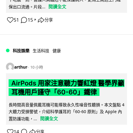
閱讀全文
保出口流通。片段...
51
15
分享
↗
科技娛樂
生活科技
健康
arthur
10 小時
AirPods 用家注意聽力響紅燈 醫學界籲
耳機用戶謹守「60-60」鐵律
長時間高音量佩戴耳機可能導致永久性噪音性聽損。本文盤點 4
大聽力受損警號，介紹科學護耳的「60-60 原則」及 Apple 內
閱讀全文
置防護功能，...
14
分享