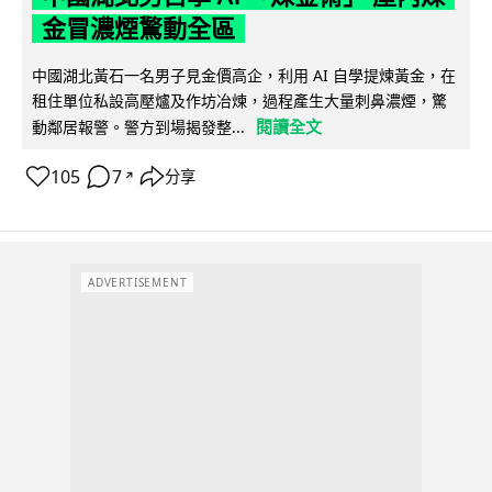
金冒濃煙驚動全區
中國湖北黃石一名男子見金價高企，利用 AI 自學提煉黃金，在
租住單位私設高壓爐及作坊冶煉，過程產生大量刺鼻濃煙，驚
閱讀全文
動鄰居報警。警方到場揭發整...
105
7
分享
↗
ADVERTISEMENT