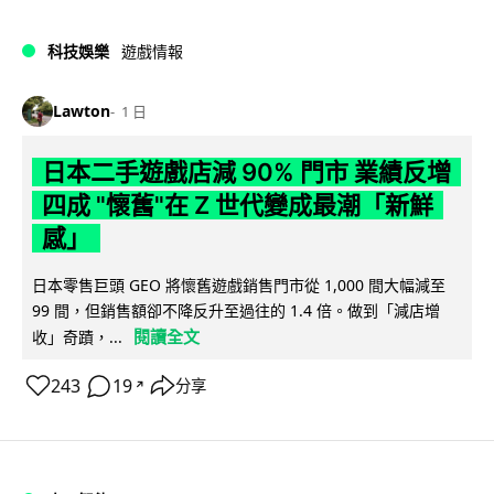
科技娛樂
遊戲情報
Lawton
1 日
日本二手遊戲店減 90% 門市 業績反增
四成 "懷舊"在 Z 世代變成最潮「新鮮
感」
日本零售巨頭 GEO 將懷舊遊戲銷售門市從 1,000 間大幅減至
99 間，但銷售額卻不降反升至過往的 1.4 倍。做到「減店增
閱讀全文
收」奇蹟，...
243
19
分享
↗