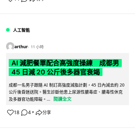
人工智能
arthur
11 小時
AI 減肥餐單配合高強度操練 成都男
45 日減 20 公斤後多器官衰竭
成都一名男子跟隨 AI 制訂高強度減脂計劃，45 日內減去約 20
公斤後昏迷送院。醫生診斷他患上尿源性膿毒症、膿毒性休克
閱讀全文
及多器官功能障礙。...
18
4
分享
↗