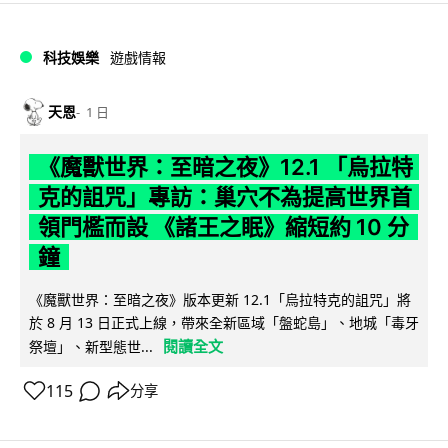
科技娛樂
遊戲情報
天恩
1 日
《魔獸世界：至暗之夜》12.1 「烏拉特
克的詛咒」專訪：巢穴不為提高世界首
領門檻而設 《諸王之眠》縮短約 10 分
鐘
《魔獸世界：至暗之夜》版本更新 12.1「烏拉特克的詛咒」將
於 8 月 13 日正式上線，帶來全新區域「盤蛇島」、地城「毒牙
閱讀全文
祭壇」、新型態世...
115
分享