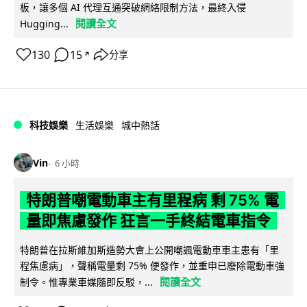
板，讓多個 AI 代理互通突破網絡限制方法，最終入侵
閱讀全文
Hugging...
130
15
分享
↗
科技娛樂
生活娛樂
城中熱話
Vin
6 小時
特朗普嘲電動車主有里程病 剩 75% 電
量即焦慮發作 狂言一手終結電車指令
特朗普在拉斯維加斯造勢大會上公開嘲諷電動車車主患有「里
程焦慮病」，聲稱電量剩 75% 便發作，並重申已廢除電動車強
閱讀全文
制令。惟專業車媒隨即反駁，...