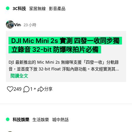
3C科技
家居無線
影音產品
Vin
23 小時
DJI Mic Mini 2s 實測 四發一收同步獨
立錄音 32-bit 防爆咪拍片必備
DJI 最新推出的 Mic Mini 2s 無線咪支援「四發一收」分軌錄
音，並首度下放 32-bit Float 浮點內錄功能。本文經實測其...
閱讀全文
249
1
分享
↗
科技娛樂
生活娛樂
城中熱話