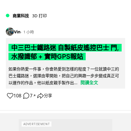
商業科技
3D 打印
Vin
1 小時
中三巴士鐵路迷 自製紙皮遙控巴士 門,
水撥識郁 + 實時GPS報站
如果你熱愛一件事，你會熱愛到怎樣的程度？一位就讀中三的
巴士鐵路迷，選擇由零開始，把自己的興趣一步步變成真正可
閱讀全文
以運作的作品。他以紙皮親手製作出...
108
7
分享
↗
ADVERTISEMENT