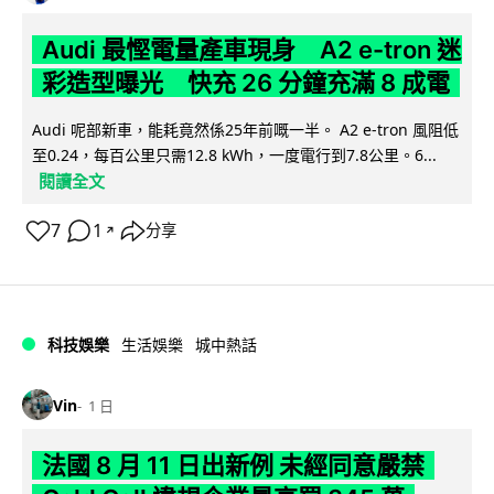
Audi 最慳電量產車現身 A2 e-tron 迷
彩造型曝光 快充 26 分鐘充滿 8 成電
Audi 呢部新車，能耗竟然係25年前嘅一半。 A2 e-tron 風阻低
至0.24，每百公里只需12.8 kWh，一度電行到7.8公里。6...
閱讀全文
7
1
分享
↗
科技娛樂
生活娛樂
城中熱話
Vin
1 日
法國 8 月 11 日出新例 未經同意嚴禁