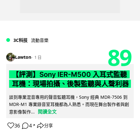
3C科技
流動音樂
89
Lawton
1 日
【評測】Sony IER-M500 入耳式監聽
耳機：現場拍攝、後製監聽與人聲利器
談到專業混音專用的聲音監聽耳機，Sony 經典 MDR-7506 到
MDR-M1 專業錄音室耳機都為人熟悉。而現在舞台製作者與創
閱讀全文
意影像製作...
36
4
分享
↗