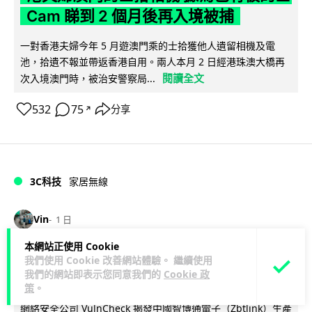
Cam 睇到 2 個月後再入境被捕
一對香港夫婦今年 5 月遊澳門乘的士拾獲他人遺留相機及電
池，拾遺不報並帶返香港自用。兩人本月 2 日經港珠澳大橋再
閱讀全文
次入境澳門時，被治安警察局...
532
75
分享
↗
3C科技
家居無線
Vin
1 日
本網站正使用 Cookie
逾 20 款平價路由器爆後門 每 35 秒自
我們使用 Cookie 改善網站體驗。 繼續使用
我們的網站即表示您同意我們的
Cookie 政
動連線回中國 全球 10 萬用家私隱堪憂
策
。
網絡安全公司 VulnCheck 揭發中國智博通電子（Zbtlink）生產