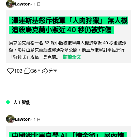
Lawton
1 日
澤連斯基怒斥俄軍「人肉狩獵」 無人機
追殺烏克蘭小販近 40 秒仍被炸傷
烏克蘭克爾松一名 52 歲小販被俄軍無人機追擊近 40 秒後被炸
傷，影片由烏克蘭總統澤連斯基公開。他直斥俄軍對平民進行
閱讀全文
「狩獵式」攻擊，烏克蘭...
102
36
分享
↗
人工智能
Lawton
1 日
中國湖北男自學 AI 「煉金術」 屋內煉