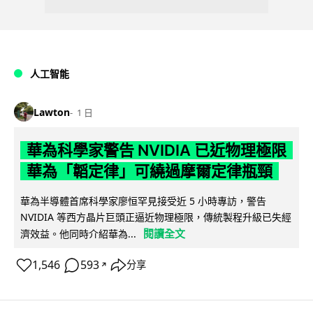
人工智能
Lawton
1 日
華為科學家警告 NVIDIA 已近物理極限
華為「韜定律」可繞過摩爾定律瓶頸
華為半導體首席科學家廖恒罕見接受近 5 小時專訪，警告
NVIDIA 等西方晶片巨頭正逼近物理極限，傳統製程升級已失經
閱讀全文
濟效益。他同時介紹華為...
1,546
593
分享
↗