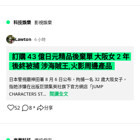
科技娛樂
影視娛樂
Lawton
6 小時
訂購 43 億日元精品後棄單 大阪女 2 年
後終被捕 涉海賊王,火影周邊產品
日本警視廳神田署 8 月 6 日公布，拘捕一名 32 歲大阪女子，
指她涉嫌在出版巨頭集英社旗下官方網店「JUMP
閱讀全文
CHARACTERS ST...
52
8
分享
↗