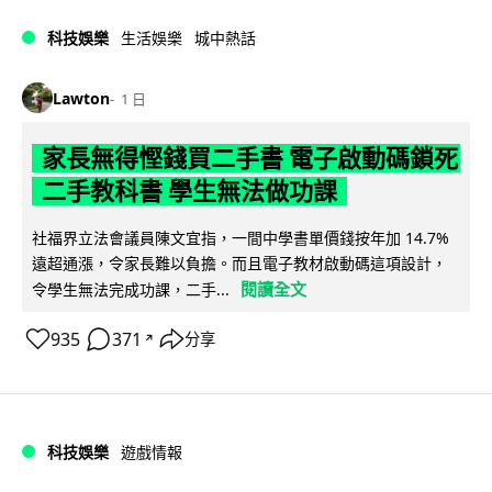
科技娛樂
生活娛樂
城中熱話
Lawton
1 日
家長無得慳錢買二手書 電子啟動碼鎖死
二手教科書 學生無法做功課
社福界立法會議員陳文宜指，一間中學書單價錢按年加 14.7%
遠超通漲，令家長難以負擔。而且電子教材啟動碼這項設計，
閱讀全文
令學生無法完成功課，二手...
935
371
分享
↗
科技娛樂
遊戲情報