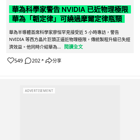
華為科學家警告 NVIDIA 已近物理極限
華為「韜定律」可繞過摩爾定律瓶頸
華為半導體首席科學家廖恒罕見接受近 5 小時專訪，警告
NVIDIA 等西方晶片巨頭正逼近物理極限，傳統製程升級已失經
閱讀全文
濟效益。他同時介紹華為...
549
202
分享
↗
ADVERTISEMENT