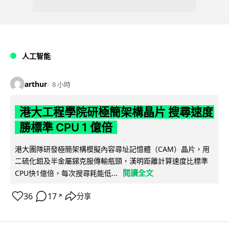
人工智能
arthur
8 小時
港大工程學院研極簡架構晶片 搜尋速度
勝標準 CPU 1 億倍
港大團隊研發極簡架構模擬內容尋址記憶體（CAM）晶片，用
二硫化鉬及半金屬銻克服傳輸瓶頸，漢明距離計算速度比標準
閱讀全文
CPU快1億倍，每次搜尋耗能低...
36
17
分享
↗