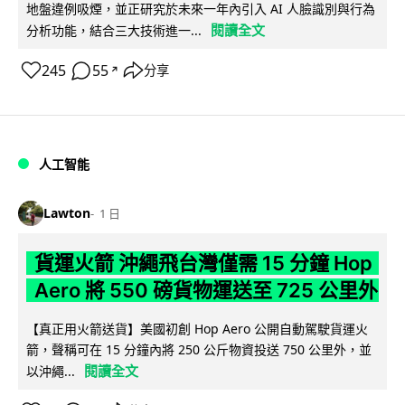
地盤違例吸煙，並正研究於未來一年內引入 AI 人臉識別與行為
閱讀全文
分析功能，結合三大技術進一...
245
55
分享
↗
人工智能
Lawton
1 日
貨運火箭 沖繩飛台灣僅需 15 分鐘 Hop
Aero 將 550 磅貨物運送至 725 公里外
【真正用火箭送貨】美國初創 Hop Aero 公開自動駕駛貨運火
箭，聲稱可在 15 分鐘內將 250 公斤物資投送 750 公里外，並
閱讀全文
以沖繩...