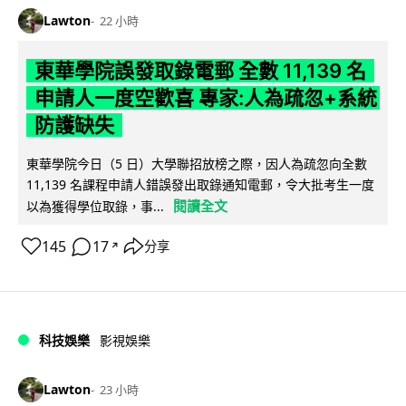
Lawton
22 小時
東華學院誤發取錄電郵 全數 11,139 名
申請人一度空歡喜 專家:人為疏忽+系統
防護缺失
東華學院今日（5 日）大學聯招放榜之際，因人為疏忽向全數
11,139 名課程申請人錯誤發出取錄通知電郵，令大批考生一度
閱讀全文
以為獲得學位取錄，事...
145
17
分享
↗
科技娛樂
影視娛樂
Lawton
23 小時