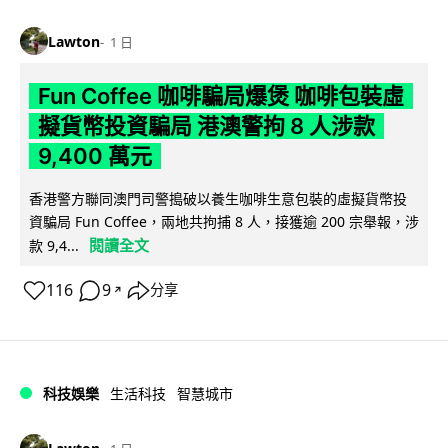
Lawton
1 日
Fun Coffee 咖啡騙局爆煲 咖啡包裝虛
擬貨幣投資騙局 港澳警拘 8 人涉款
9,400 萬元
香港警方聯同澳門司警搗破以養生咖啡生意包裝的虛擬貨幣投
資騙局 Fun Coffee，兩地共拘捕 8 人，接獲逾 200 宗舉報，涉
閱讀全文
款 9,4...
116
9
分享
↗
科技娛樂
生活科技
智慧城市