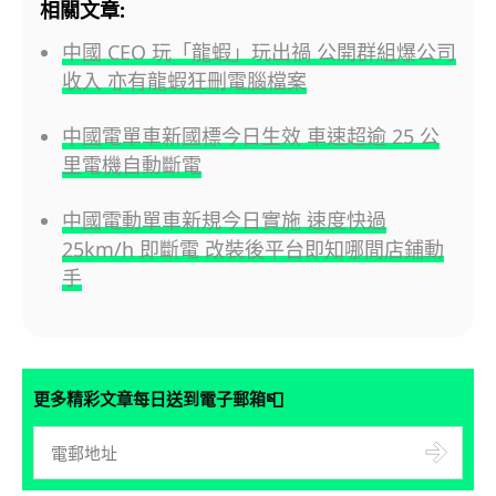
相關文章:
中國 CEO 玩「龍蝦」玩出禍 公開群組爆公司
收入 亦有龍蝦狂刪電腦檔案
中國電單車新國標今日生效 車速超逾 25 公
里電機自動斷電
中國電動單車新規今日實施 速度快過
25km/h 即斷電 改裝後平台即知哪間店鋪動
手
📮
更多精彩文章每日送到電子郵箱