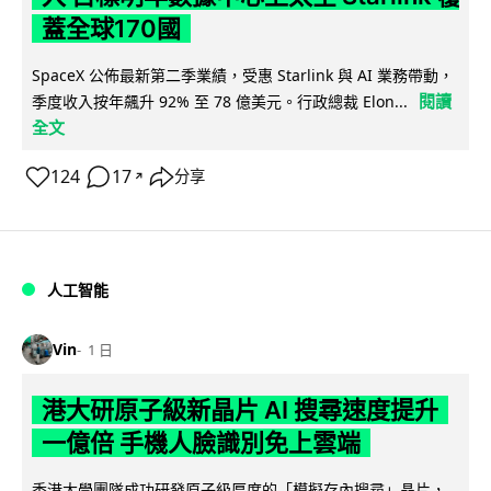
蓋全球170國
SpaceX 公佈最新第二季業績，受惠 Starlink 與 AI 業務帶動，
閱讀
季度收入按年飆升 92% 至 78 億美元。行政總裁 Elon...
全文
124
17
分享
↗
人工智能
Vin
1 日
港大研原子級新晶片 AI 搜尋速度提升
一億倍 手機人臉識別免上雲端
香港大學團隊成功研發原子級厚度的「模擬存內搜尋」晶片，