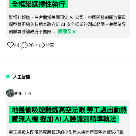
全框架選擇性執行
彭博社報道，白宮通知美國頂尖 AI 公司，中國開發的開放權重
模型將不納入特朗普政府新 AI 安全框架的測試範圍。美國業界
閱讀全文
則聯署呼籲政府不要限...
44
20
分享
↗
人工智能
Vin
1 日
地盤偷吸煙難逃高空法眼 勞工處出動熱
感無人機 擬加 AI 人臉識別精準執法
勞工處投入配備熱感應鏡頭的小型無人機進行高空巡邏以打擊