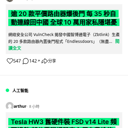
逾 20 款平價路由器爆後門 每 35 秒自
動連線回中國 全球 10 萬用家私隱堪憂
網絡安全公司 VulnCheck 揭發中國智博通電子（Zbtlink）生產
閱
的 20 多款路由器內置後門程式「Endlessdoors」（無盡...
讀全文
547
142
分享
↗
人工智能
arthur
8 小時
Tesla HW3 舊硬件裝 FSD v14 Lite 頻