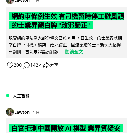
Lawton
1 日
網約車條例生效 有司機暫時停工避風頭
的士業界籲白牌 "改邪歸正"
規管網約車法例大部分條文已於 8 月 3 日生效，的士業界就期
望白牌車司機，能夠「改邪歸正」回流駕駛的士。新例大幅提
閱讀全文
高罰則，首次定罪最高罰款...
200
142
分享
↗
人工智能
Lawton
1 日
白宮拒測中國開放 AI 模型 業界質疑安