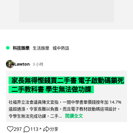
科技娛樂
生活娛樂
城中熱話
Lawton
3 小時
家長無得慳錢買二手書 電子啟動碼鎖死
二手教科書 學生無法做功課
社福界立法會議員陳文宜指，一間中學書單價錢按年加 14.7%
遠超通漲，令家長難以負擔。而且電子教材啟動碼這項設計，
閱讀全文
令學生無法完成功課，二手...
297
113
分享
↗