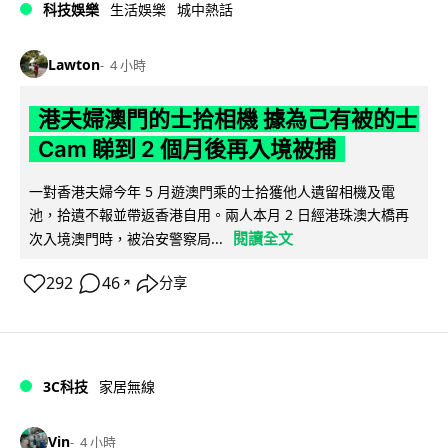
科技娛樂
生活娛樂
城中熱話
Lawton
4 小時
港夫婦澳門的士拾相機 據為己有被的士
Cam 睇到 2 個月後再入境被捕
一對香港夫婦今年 5 月遊澳門乘的士拾獲他人遺留相機及電
池，拾遺不報並帶返香港自用。兩人本月 2 日經港珠澳大橋再
閱讀全文
次入境澳門時，被治安警察局...
292
46
分享
↗
3C科技
家居無線
Vin
4 小時