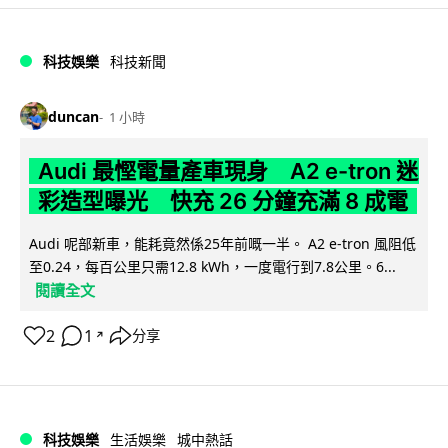
科技娛樂
科技新聞
duncan
1 小時
Audi 最慳電量產車現身 A2 e-tron 迷
彩造型曝光 快充 26 分鐘充滿 8 成電
Audi 呢部新車，能耗竟然係25年前嘅一半。 A2 e-tron 風阻低
至0.24，每百公里只需12.8 kWh，一度電行到7.8公里。6...
閱讀全文
2
1
分享
↗
科技娛樂
生活娛樂
城中熱話