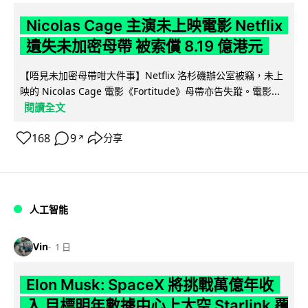
Nicolas Cage 主演未上映電影 Netflix
遺失未加密母帶 被索償 8.19 億港元
【唔見未加密母帶咁大件事】Netflix 洛杉磯辦公室被竊，未上
映的 Nicolas Cage 電影《Fortitude》母帶亦告失蹤。電影...
閱讀全文
168
9
分享
↗
人工智能
Vin
1 日
Elon Musk: SpaceX 將挑戰萬億年收
入 目標明年數據中心上太空 Starlink 覆